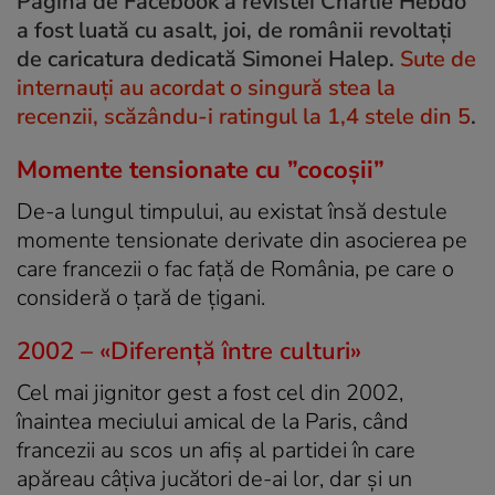
Pagina de Facebook a revistei Charlie Hebdo
a fost luată cu asalt, joi, de românii revoltați
de caricatura dedicată Simonei Halep.
Sute de
internauți au acordat o singură stea la
recenzii, scăzându-i ratingul la 1,4 stele din 5
.
Momente tensionate cu ”cocoșii”
De-a lungul timpului, au existat însă destule
momente tensionate derivate din asocierea pe
care francezii o fac faţă de România, pe care o
consideră o ţară de ţigani.
2002 – «Diferenţă între culturi»
Cel mai jignitor gest a fost cel din 2002,
înaintea meciului amical de la Paris, când
francezii au scos un afiş al partidei în care
apăreau câţiva jucători de-ai lor, dar şi un