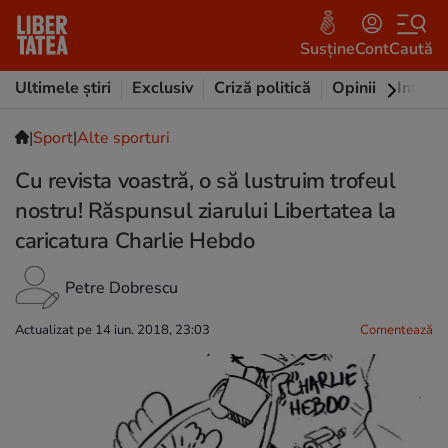
Susține
Cont
Caută
Ultimele știri
Exclusiv
Criză politică
Opinii
Intervi
|
Sport
|
Alte sporturi
Cu revista voastră, o să lustruim trofeul
nostru! Răspunsul ziarului Libertatea la
caricatura Charlie Hebdo
Petre Dobrescu
Actualizat pe 14 iun. 2018, 23:03
Comentează