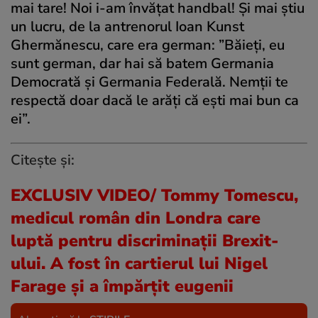
mai tare! Noi i-am învățat handbal! Și mai știu
un lucru, de la antrenorul Ioan Kunst
Ghermănescu, care era german: ”Băieți, eu
sunt german, dar hai să batem Germania
Democrată și Germania Federală. Nemții te
respectă doar dacă le arăți că ești mai bun ca
ei”.
Citește și:
EXCLUSIV VIDEO/ Tommy Tomescu,
medicul român din Londra care
luptă pentru discriminații Brexit-
ului. A fost în cartierul lui Nigel
Farage și a împărțit eugenii