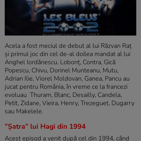
Acela a fost meciul de debut al lui Răzvan Raţ
şi primul joc din cel de-al doilea mandat al lui
Anghel Iordănescu. Lobonţ, Contra, Gică
Popescu, Chivu, Dorinel Munteanu, Mutu,
Adrian Ilie, Viorel Moldovan, Ganea, Pancu au
jucat pentru România, în vreme ce la francezi
evoluau Thuram, Blanc, Desailly, Candela,
Petit, Zidane, Vieira, Henry, Trezeguet, Dugarry
sau Makelele.
”Șatra” lui Hagi din 1994
Acest episod a venit după cel din 1994, când