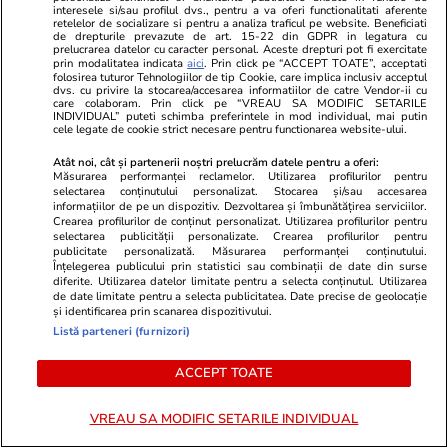
interesele si/sau profilul dvs., pentru a va oferi functionalitati aferente
retelelor de socializare si pentru a analiza traficul pe website. Beneficiati
de drepturile prevazute de art. 15-22 din GDPR in legatura cu
prelucrarea datelor cu caracter personal. Aceste drepturi pot fi exercitate
Comentează
prin modalitatea indicata
aici
. Prin click pe “ACCEPT TOATE”, acceptati
folosirea tuturor Tehnologiilor de tip Cookie, care implica inclusiv acceptul
Loghează-te în contul tău
pentru a adăuga
dvs. cu privire la stocarea/accesarea informatiilor de catre Vendor-ii cu
care colaboram. Prin click pe “VREAU SA MODIFIC SETARILE
comentarii și a te alătura dialogului.
INDIVIDUAL” puteti schimba preferintele in mod individual, mai putin
cele legate de cookie strict necesare pentru functionarea website-ului.
Atât noi, cât și partenerii noștri prelucrăm datele pentru a oferi:
Măsurarea performanței reclamelor. Utilizarea profilurilor pentru
selectarea conținutului personalizat. Stocarea și/sau accesarea
informațiilor de pe un dispozitiv. Dezvoltarea și îmbunătățirea serviciilor.
Crearea profilurilor de conținut personalizat. Utilizarea profilurilor pentru
selectarea publicității personalizate. Crearea profilurilor pentru
publicitate personalizată. Măsurarea performanței conținutului.
Înțelegerea publicului prin statistici sau combinații de date din surse
diferite. Utilizarea datelor limitate pentru a selecta conținutul. Utilizarea
de date limitate pentru a selecta publicitatea. Date precise de geolocație
și identificarea prin scanarea dispozitivului.
Listă parteneri (furnizori)
Sunt de acord cu
regulile comunitatii
ACCEPT TOATE
VREAU SA MODIFIC SETARILE INDIVIDUAL