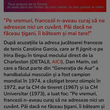
”Pe vremuri, francezii n-aveau curaj să ne
adreseze nici un cuvânt. Păi dacă ne
făceau țigani, îi băteam și mai tare!
”
După acuzațiile la adresa jucătoarei franceze
de tenis Caroline Garcia, care ar fi jignit-o pe
Irina Begu în timpul meciului direct de la
Charleston (DETALII,
AICI
),
Dan Marin, cel
care a făcut parte din “Generaţia de Aur” a
handbalului masculin și a fost campion
mondial în 1974, a câștigat bronz olimpic în
1972, aur la CM de tineret (1967) şi la CM
Universitar (1973), a luat foc: ”Pe vremuri,
francezii n-aveau curaj să ne adreseze nici un
cuvânt. Păi dacă ne făceau țigani, îi băteam și