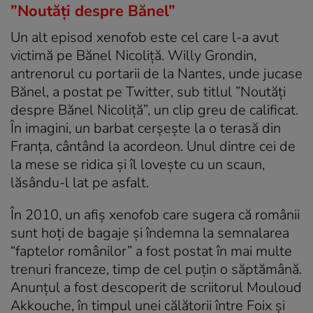
”Noutăți despre Bănel”
Un alt episod xenofob este cel care l-a avut
victimă pe Bănel Nicoliţă. Willy Grondin,
antrenorul cu portarii de la Nantes, unde jucase
Bănel, a postat pe Twitter, sub titlul ”Noutăţi
despre Bănel Nicoliţă”, un clip greu de calificat.
În imagini, un barbat cerşește la o terasă din
Franţa, cântând la acordeon. Unul dintre cei de
la mese se ridica şi îl loveşte cu un scaun,
lăsându-l lat pe asfalt.
În 2010, un afiş xenofob care sugera că românii
sunt hoţi de bagaje şi îndemna la semnalarea
“faptelor românilor” a fost postat în mai multe
trenuri franceze, timp de cel puţin o săptămână.
Anunţul a fost descoperit de scriitorul Mouloud
Akkouche, în timpul unei călătorii între Foix şi