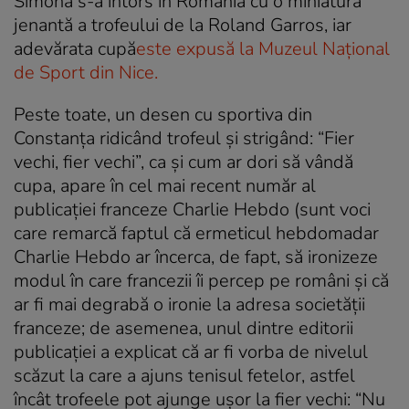
Simona s-a întors în România cu o miniatură
jenantă a trofeului de la Roland Garros, iar
adevărata cupă
este expusă la Muzeul Național
de Sport din Nice.
Peste toate, un desen cu sportiva din
Constanța ridicând trofeul și strigând: “Fier
vechi, fier vechi”, ca și cum ar dori să vândă
cupa, apare în cel mai recent număr al
publicației franceze Charlie Hebdo
(sunt voci
care remarcă faptul că ermeticul hebdomadar
Charlie Hebdo ar încerca, de fapt, să ironizeze
modul în care francezii îi percep pe români și că
ar fi mai degrabă o ironie la adresa societății
franceze; de asemenea, unul dintre editorii
publicației a explicat că ar fi vorba de nivelul
scăzut la care a ajuns tenisul fetelor, astfel
încât trofeele pot ajunge ușor la fier vechi: “Nu