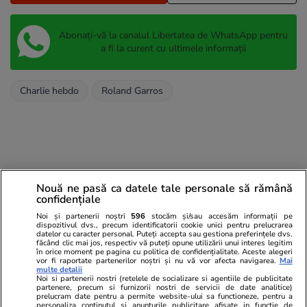
Abonați-vă la canalul Libertatea de WhatsApp pentru
a fi la curent cu ultimele informații
Charlie hebdo
Roland Garros
Nouă ne pasă ca datele tale personale să rămână
confidențiale
Noi și partenerii noștri
596
stocăm și/sau accesăm informații pe
dispozitivul dvs., precum identificatorii cookie unici pentru prelucrarea
datelor cu caracter personal. Puteți accepta sau gestiona preferințele dvs.
făcând clic mai jos, respectiv vă puteți opune utilizării unui interes legitim
în orice moment pe pagina cu politica de confidențialitate. Aceste alegeri
vor fi raportate partenerilor noștri și nu vă vor afecta navigarea.
Mai
multe detalii
Noi si partenerii nostri (retelele de socializare si agentiile de publicitate
partenere, precum si furnizorii nostri de servicii de date analitice)
prelucram date pentru a permite website-ului sa functioneze, pentru a
personaliza continutul si anunturile publicitare afisate in functie de