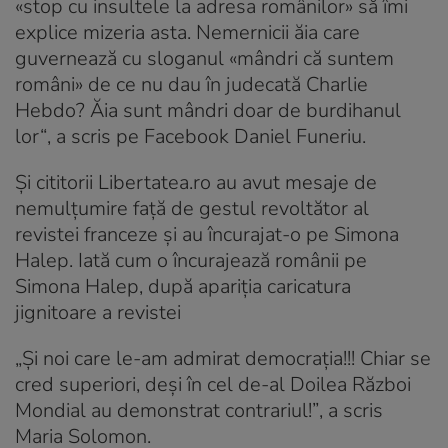
«stop cu insultele la adresa românilor» să îmi
explice mizeria asta. Nemernicii ăia care
guvernează cu sloganul «mândri că suntem
români» de ce nu dau în judecată Charlie
Hebdo? Ăia sunt mândri doar de burdihanul
lor“
, a scris pe Facebook Daniel Funeriu.
Și cititorii Libertatea.ro au avut mesaje de
nemulțumire față de gestul revoltător al
revistei franceze și au încurajat-o pe Simona
Halep. Iată cum o încurajează românii pe
Simona Halep, după apariția caricatura
jignitoare a revistei
„Și noi care le-am admirat democrația!!! Chiar se
cred superiori, deși în cel de-al Doilea Război
Mondial au demonstrat contrariul!”
, a scris
Maria Solomon.