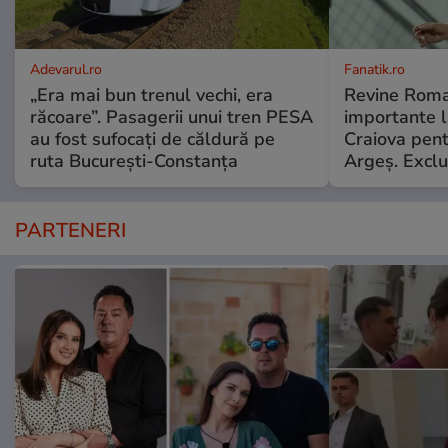
Adevarul.ro
Fanatik.ro
„Era mai bun trenul vechi, era
Revine Roma
răcoare”. Pasagerii unui tren PESA
importante l
au fost sufocați de căldură pe
Craiova pent
ruta București-Constanța
Argeş. Exclu
PARTENERI