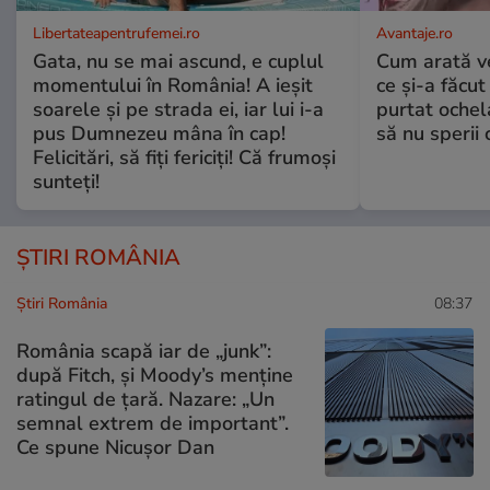
Libertateapentrufemei.ro
Avantaje.ro
Gata, nu se mai ascund, e cuplul
Cum arată v
momentului în România! A ieșit
ce și-a făcut
soarele și pe strada ei, iar lui i-a
purtat ochel
pus Dumnezeu mâna în cap!
să nu sperii c
Felicitări, să fiți fericiți! Că frumoși
sunteți!
ȘTIRI ROMÂNIA
Știri România
08:37
România scapă iar de „junk”:
după Fitch, și Moody’s menține
ratingul de țară. Nazare: „Un
semnal extrem de important”.
Ce spune Nicușor Dan