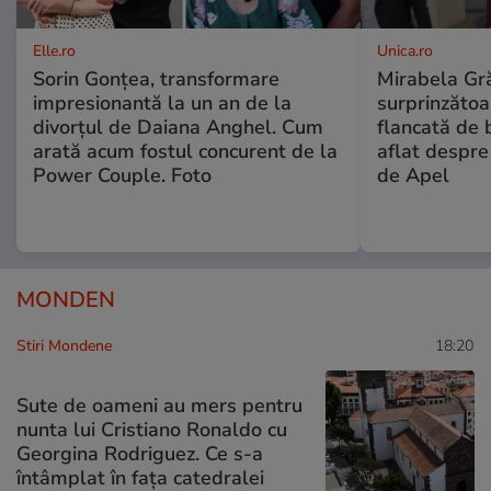
Elle.ro
Unica.ro
Sorin Gonțea, transformare
Mirabela Gră
impresionantă la un an de la
surprinzătoar
divorțul de Daiana Anghel. Cum
flancată de 
arată acum fostul concurent de la
aflat despre
Power Couple. Foto
de Apel
MONDEN
Stiri Mondene
18:20
Sute de oameni au mers pentru
nunta lui Cristiano Ronaldo cu
Georgina Rodriguez. Ce s-a
întâmplat în fața catedralei