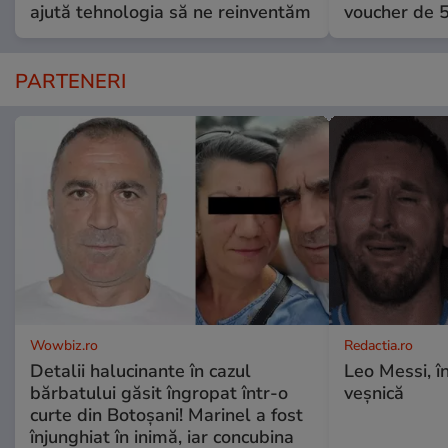
ajută tehnologia să ne reinventăm
voucher de 5
PARTENERI
Wowbiz.ro
Redactia.ro
Detalii halucinante în cazul
Leo Messi, î
bărbatului găsit îngropat într-o
veșnică
curte din Botoșani! Marinel a fost
înjunghiat în inimă, iar concubina