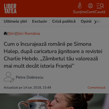
Susține
Cont
Caută
Ultimele știri
Exclusiv
Criză politică
Opinii
Intervi
|
Ştiri
|
Știri România
Cum o încurajează românii pe Simona
Halep, după caricatura jignitoare a revistei
Charlie Hebdo. „Zâmbetul tău valorează
mai mult decât istoria Franței”
Petre Dobrescu
Actualizat pe 14 iun. 2018, 15:49
Comentează