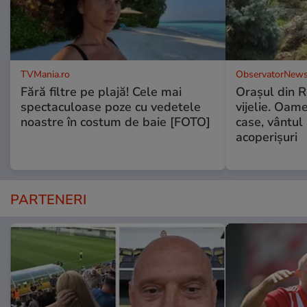
TVMania.ro
ObservatorNews
Fără filtre pe plajă! Cele mai
Oraşul din 
spectaculoase poze cu vedetele
vijelie. Oame
noastre în costum de baie [FOTO]
case, vântul
acoperişuri
PARTENERI