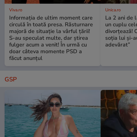
Viva.ro
Unica.ro
Informația de ultim moment care
La 2 ani de 
circulă în toată presa. Răsturnare
un cuplu ce
majoră de situație la vârful țării!
divorțează! C
S-au speculat multe, dar știrea
soția lui și-
fulger acum a venit! În urmă cu
adevărat”
doar câteva momente PSD a
făcut anunțul
GSP