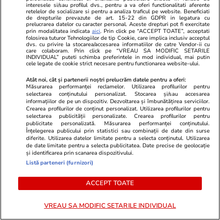
Intervenția Bruxelles-ului a fost praf în ochi:
interesele si/sau profilul dvs., pentru a va oferi functionalitati aferente
retelelor de socializare si pentru a analiza traficul pe website. Beneficiati
conflictul dintre Spania și Italia privind
de drepturile prevazute de art. 15-22 din GDPR in legatura cu
prelucrarea datelor cu caracter personal. Aceste drepturi pot fi exercitate
controalele la frontieră se acutizează.
prin modalitatea indicata
aici
. Prin click pe “ACCEPT TOATE”, acceptati
folosirea tuturor Tehnologiilor de tip Cookie, care implica inclusiv acceptul
Madridul amenință cu represalii
dvs. cu privire la stocarea/accesarea informatiilor de catre Vendor-ii cu
care colaboram. Prin click pe “VREAU SA MODIFIC SETARILE
INDIVIDUAL” puteti schimba preferintele in mod individual, mai putin
cele legate de cookie strict necesare pentru functionarea website-ului.
Atât noi, cât și partenerii noștri prelucrăm datele pentru a oferi:
Măsurarea performanței reclamelor. Utilizarea profilurilor pentru
selectarea conținutului personalizat. Stocarea și/sau accesarea
informațiilor de pe un dispozitiv. Dezvoltarea și îmbunătățirea serviciilor.
Crearea profilurilor de conținut personalizat. Utilizarea profilurilor pentru
selectarea publicității personalizate. Crearea profilurilor pentru
publicitate personalizată. Măsurarea performanței conținutului.
Înțelegerea publicului prin statistici sau combinații de date din surse
diferite. Utilizarea datelor limitate pentru a selecta conținutul. Utilizarea
de date limitate pentru a selecta publicitatea. Date precise de geolocație
și identificarea prin scanarea dispozitivului.
Listă parteneri (furnizori)
Vacanțe și Cultură
17:53
Sănătate și Fitn
ACCEPT TOATE
Cum să călătorești în siguranță cu
Înghețata pr
VREAU SA MODIFIC SETARILE INDIVIDUAL
bebeluși și copii mici. Ghidul
mai sănătoa