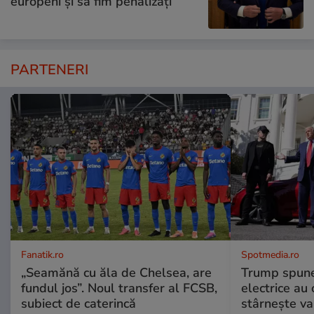
europeni și să fim penalizați”
PARTENERI
Fanatik.ro
Spotmedia.ro
„Seamănă cu ăla de Chelsea, are
Trump spune 
fundul jos”. Noul transfer al FCSB,
electrice au 
subiect de caterincă
stârnește val