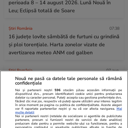
perioada 8 – 14 august 2026. Lună Nouă în
Leu; Eclipsă totală de Soare
Știri România
07:38
16 județe lovite sâmbătă de furtuni cu grindină
și ploi torențiale. Harta zonelor vizate de
avertizarea meteo ANM cod galben
Știri România
07 aug.
Debitul Dunării a atins un minim istoric, dar
Nouă ne pasă ca datele tale personale să rămână
confidențiale
hidrologii anunță că fluviul va începe să
Noi și partenerii noștri
596
stocăm și/sau accesăm informații pe
crească din 13 august: „Am mai câștiga 3-4
dispozitivul dvs., precum identificatorii cookie unici pentru prelucrarea
datelor cu caracter personal. Puteți accepta sau gestiona preferințele dvs.
zile”
făcând clic mai jos, respectiv vă puteți opune utilizării unui interes legitim
în orice moment pe pagina cu politica de confidențialitate. Aceste alegeri
vor fi raportate partenerilor noștri și nu vă vor afecta navigarea.
Mai
multe detalii
Noi si partenerii nostri (retelele de socializare si agentiile de publicitate
Știri Externe
07 aug.
partenere, precum si furnizorii nostri de servicii de date analitice)
prelucram date pentru a permite website-ului sa functioneze, pentru a
personaliza continutul si anunturile publicitare afisate in functie de