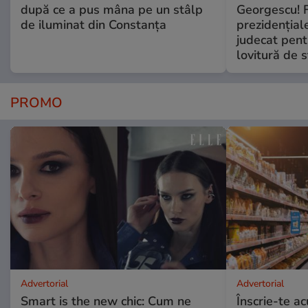
după ce a pus mâna pe un stâlp
Georgescu! F
de iluminat din Constanța
prezidențiale
judecat pent
lovitură de s
PROMO
Advertorial
Advertorial
Smart is the new chic: Cum ne
Înscrie-te ac