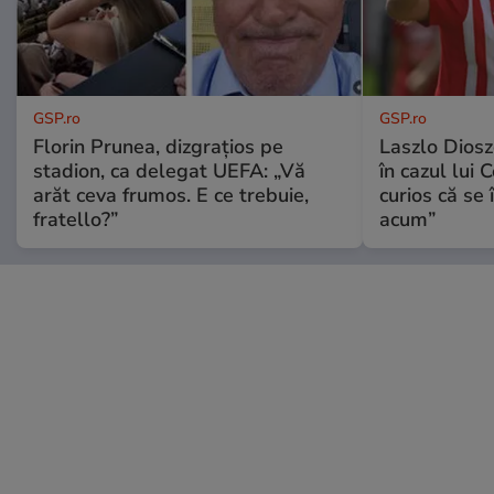
GSP.ro
GSP.ro
Florin Prunea, dizgrațios pe
Laszlo Diosz
stadion, ca delegat UEFA: „Vă
în cazul lui 
arăt ceva frumos. E ce trebuie,
curios că se
fratello?”
acum”