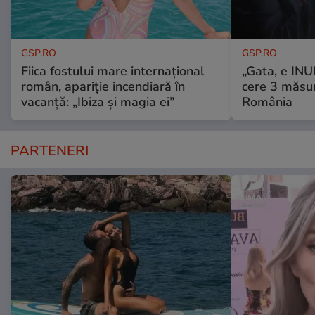
GSP.RO
GSP.RO
Fiica fostului mare internațional
„Gata, e IN
român, apariție incendiară în
cere 3 măsu
vacanță: „Ibiza și magia ei”
România
PARTENERI