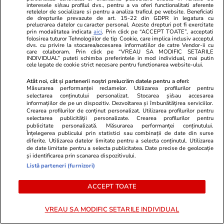
interesele si/sau profilul dvs., pentru a va oferi functionalitati aferente
Lifestyle
19:48
Lifestyle
retelelor de socializare si pentru a analiza traficul pe website. Beneficiati
de drepturile prevazute de art. 15-22 din GDPR in legatura cu
Situație incredibilă în Marea
Un cuplu de t
prelucrarea datelor cu caracter personal. Aceste drepturi pot fi exercitate
prin modalitatea indicata
aici
. Prin click pe “ACCEPT TOATE”, acceptati
Britanie după ce un întreg sat a
din cauza aer
folosirea tuturor Tehnologiilor de tip Cookie, care implica inclusiv acceptul
dvs. cu privire la stocarea/accesarea informatiilor de catre Vendor-ii cu
care colaboram. Prin click pe “VREAU SA MODIFIC SETARILE
decis să voteze separarea
Grecia. Cum 
INDIVIDUAL” puteti schimba preferintele in mod individual, mai putin
cele legate de cookie strict necesare pentru functionarea website-ului.
definitivă de restul țării
Atât noi, cât și partenerii noștri prelucrăm datele pentru a oferi:
Măsurarea performanței reclamelor. Utilizarea profilurilor pentru
selectarea conținutului personalizat. Stocarea și/sau accesarea
informațiilor de pe un dispozitiv. Dezvoltarea și îmbunătățirea serviciilor.
Crearea profilurilor de conținut personalizat. Utilizarea profilurilor pentru
selectarea publicității personalizate. Crearea profilurilor pentru
Vacanțe și Cultură
10:00
publicitate personalizată. Măsurarea performanței conținutului.
Înțelegerea publicului prin statistici sau combinații de date din surse
diferite. Utilizarea datelor limitate pentru a selecta conținutul. Utilizarea
Mesaje de Sfântul Ilie 2026.
de date limitate pentru a selecta publicitatea. Date precise de geolocație
și identificarea prin scanarea dispozitivului.
Urări și felicitări de Sfântul Ilie
Listă parteneri (furnizori)
2026
ACCEPT TOATE
VREAU SA MODIFIC SETARILE INDIVIDUAL