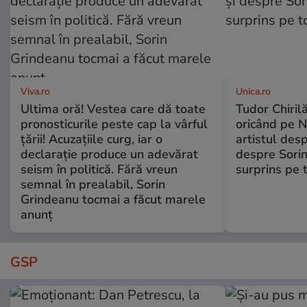
Viva.ro
Unica.ro
Ultima oră! Vestea care dă toate
Tudor Chiril
pronosticurile peste cap la vârful
oricând pe N
țării! Acuzațiile curg, iar o
artistul desp
declarație produce un adevărat
despre Sorin
seism în politică. Fără vreun
surprins pe 
semnal în prealabil, Sorin
Grindeanu tocmai a făcut marele
anunț
GSP