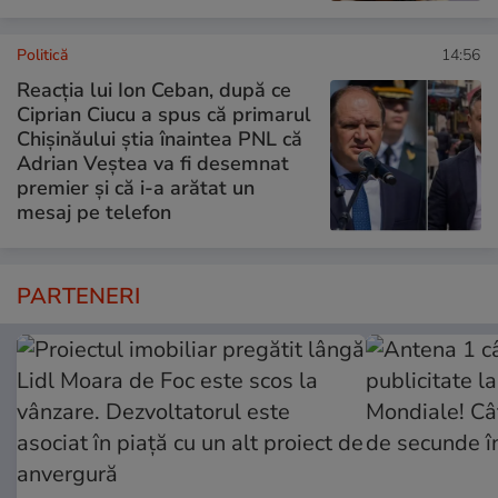
Politică
14:56
Reacția lui Ion Ceban, după ce
Ciprian Ciucu a spus că primarul
Chișinăului știa înaintea PNL că
Adrian Veștea va fi desemnat
premier și că i-a arătat un
mesaj pe telefon
PARTENERI