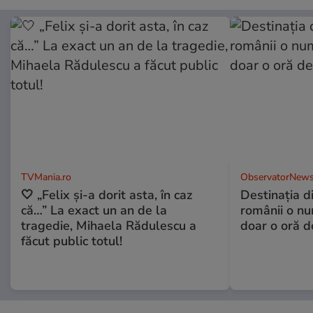
TVMania.ro
ObservatorNews
🤍 „Felix și-a dorit asta, în caz
Destinaţia d
că…” La exact un an de la
românii o nu
tragedie, Mihaela Rădulescu a
doar o oră d
făcut public totul!