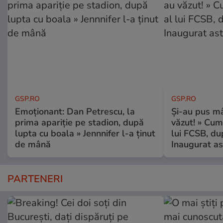
GSP.RO
GSP.RO
Emoționant: Dan Petrescu, la
Și-au pus mâ
prima apariție pe stadion, după
văzut! » Cum
lupta cu boala » Jennnifer l-a ținut
lui FCSB, du
de mână
Inaugurat as
PARTENERI