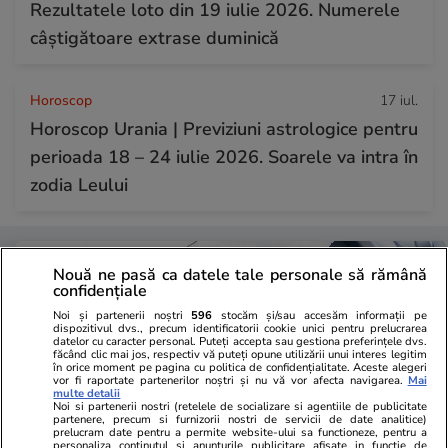
Rezultatele loto din 19 iulie 2026. Numerele
câștigătoare extrase duminică
Horoscop
17 iul.
Horoscop Urania | Previziuni astrologice pentru
perioada 18 – 24 iulie 2026. Soarele va intra în
zodia Leului
Nouă ne pasă ca datele tale personale să rămână
confidențiale
Noi și partenerii noștri
596
stocăm și/sau accesăm informații pe
dispozitivul dvs., precum identificatorii cookie unici pentru prelucrarea
datelor cu caracter personal. Puteți accepta sau gestiona preferințele dvs.
făcând clic mai jos, respectiv vă puteți opune utilizării unui interes legitim
în orice moment pe pagina cu politica de confidențialitate. Aceste alegeri
vor fi raportate partenerilor noștri și nu vă vor afecta navigarea.
Mai
multe detalii
Noi si partenerii nostri (retelele de socializare si agentiile de publicitate
partenere, precum si furnizorii nostri de servicii de date analitice)
prelucram date pentru a permite website-ului sa functioneze, pentru a
personaliza continutul si anunturile publicitare afisate in functie de