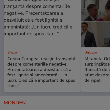
Elle.ro
Unica.ro
Corina Caragea, reacție tranșantă
Mirabela Gră
despre comentariile negative.
surprinzătoar
Prezentatoarea a dezvăluit că a
flancată de 
fost jignită și amenințată: „Un
aflat despre
lucru cred că e important de spus
de Apel
clar...”
MONDEN