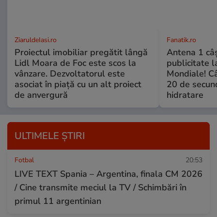
ZiaruldeIasi.ro
Fanatik.ro
Proiectul imobiliar pregătit lângă
Antena 1 câş
Lidl Moara de Foc este scos la
publicitate l
vânzare. Dezvoltatorul este
Mondiale! Câ
asociat în piață cu un alt proiect
20 de secun
de anvergură
hidratare
ULTIMELE ȘTIRI
Fotbal
20:53
LIVE TEXT Spania – Argentina, finala CM 2026
/ Cine transmite meciul la TV / Schimbări în
primul 11 argentinian