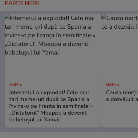
PARTENERI
GSP.ro
GSP.ro
Internetul a explodat! Cele mai
Cauza morții
tari meme-uri după ce Spania a
a dezvăluit 
învins-o pe Franța în semifinale »
„Dictatorul” Mbappe a devenit
bebelușul lui Yamal