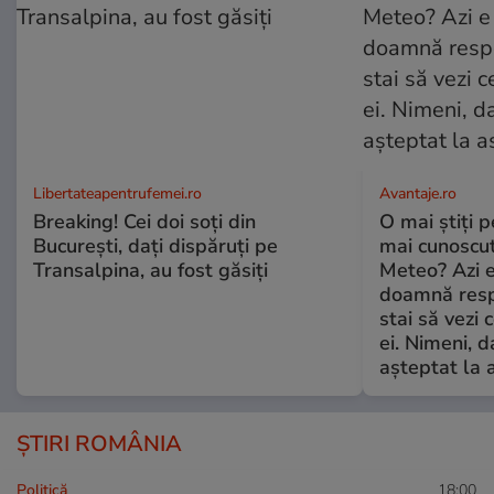
Libertateapentrufemei.ro
Avantaje.ro
Breaking! Cei doi soți din
O mai știți 
București, dați dispăruți pe
mai cunoscu
Transalpina, au fost găsiți
Meteo? Azi e
doamnă respe
stai să vezi 
ei. Nimeni, d
așteptat la 
ȘTIRI ROMÂNIA
Politică
18:00