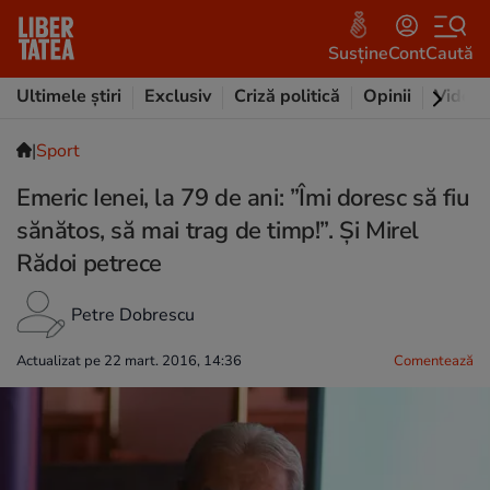
Susține
Cont
Caută
Ultimele știri
Exclusiv
Criză politică
Opinii
Video
|
Sport
Emeric Ienei, la 79 de ani: ”Îmi doresc să fiu
sănătos, să mai trag de timp!”. Și Mirel
Rădoi petrece
Petre Dobrescu
Actualizat pe 22 mart. 2016, 14:36
Comentează