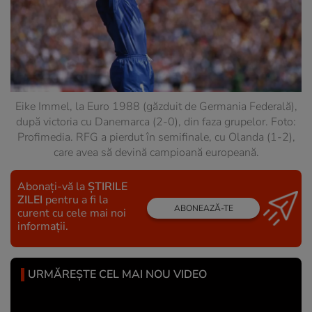
Eike Immel, la Euro 1988 (găzduit de Germania Federală),
după victoria cu Danemarca (2-0), din faza grupelor. Foto:
Profimedia. RFG a pierdut în semifinale, cu Olanda (1-2),
care avea să devină campioană europeană.
Abonați-vă la
ȘTIRILE
ZILEI
pentru a fi la
ABONEAZĂ-TE
curent cu cele mai noi
informații.
URMĂREȘTE CEL MAI NOU VIDEO