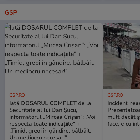
GSP
GSP.RO
GSP.RO
Iată DOSARUL COMPLET de la
Incident neaș
Securitate al lui Dan Șucu,
Prezentatoa
informatorul „Mircea Crișan”: „Voi
mult decât și
respecta toate indicațiile” +
face, e cu int
„Timid, greoi în gândire, bâlbâit.
Un mediocru necesar!”