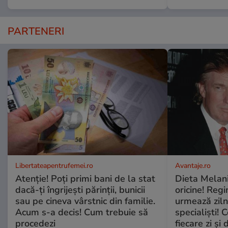
PARTENERI
Libertateapentrufemei.ro
Avantaje.ro
Atenție! Poți primi bani de la stat
Dieta Melan
dacă-ți îngrijești părinții, bunicii
oricine! Regi
sau pe cineva vârstnic din familie.
urmează zilni
Acum s-a decis! Cum trebuie să
specialiști! 
procedezi
fiecare zi și 