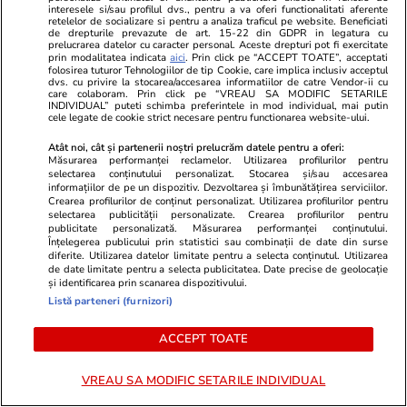
Povestea unei sinucideri asistate: „Tata mi-a
interesele si/sau profilul dvs., pentru a va oferi functionalitati aferente
retelelor de socializare si pentru a analiza traficul pe website. Beneficiati
zis așa: «Nu vă pot lăsa să mă schimbați de
de drepturile prevazute de art. 15-22 din GDPR in legatura cu
prelucrarea datelor cu caracter personal. Aceste drepturi pot fi exercitate
scutece și să vedeți cum mă sufoc. Vreau să
prin modalitatea indicata
aici
. Prin click pe “ACCEPT TOATE”, acceptati
folosirea tuturor Tehnologiilor de tip Cookie, care implica inclusiv acceptul
plec ca un bărbat». Am plătit 10.000 de euro
dvs. cu privire la stocarea/accesarea informatiilor de catre Vendor-ii cu
care colaboram. Prin click pe “VREAU SA MODIFIC SETARILE
și urna ne-a venit prin poștă”
INDIVIDUAL” puteti schimba preferintele in mod individual, mai putin
cele legate de cookie strict necesare pentru functionarea website-ului.
Atât noi, cât și partenerii noștri prelucrăm datele pentru a oferi:
Măsurarea performanței reclamelor. Utilizarea profilurilor pentru
Știri Externe
06:21
selectarea conținutului personalizat. Stocarea și/sau accesarea
SUA anunță că au interceptat un atac surpriză
informațiilor de pe un dispozitiv. Dezvoltarea și îmbunătățirea serviciilor.
Crearea profilurilor de conținut personalizat. Utilizarea profilurilor pentru
al Iranului. Lovituri comune ale americanilor cu
selectarea publicității personalizate. Crearea profilurilor pentru
publicitate personalizată. Măsurarea performanței conținutului.
Arabia Saudită în Irak, iar războiul din Orientul
Înțelegerea publicului prin statistici sau combinații de date din surse
diferite. Utilizarea datelor limitate pentru a selecta conținutul. Utilizarea
Mijlociu se amplifică
de date limitate pentru a selecta publicitatea. Date precise de geolocație
și identificarea prin scanarea dispozitivului.
Listă parteneri (furnizori)
Citește mai multe
ACCEPT TOATE
VREAU SA MODIFIC SETARILE INDIVIDUAL
TRENDING