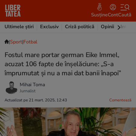
Susține
Cont
Caută
Ultimele știri
Exclusiv
Criză politică
Opinii
Intervi
|
Sport
|
Fotbal
Fostul mare portar german Eike Immel,
acuzat 106 fapte de înșelăciune: „S-a
împrumutat și nu a mai dat banii înapoi”
Mihai Toma
Jurnalist
Actualizat pe 21 mart. 2025, 12:43
Comentează