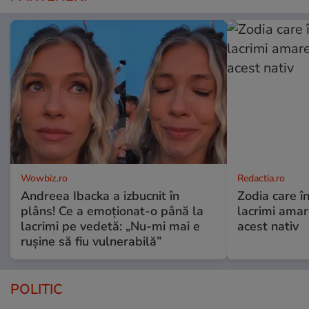
Wowbiz.ro
Redactia.ro
Andreea Ibacka a izbucnit în
Zodia care în
plâns! Ce a emoționat-o până la
lacrimi ama
lacrimi pe vedetă: „Nu-mi mai e
acest nativ
rușine să fiu vulnerabilă”
POLITIC