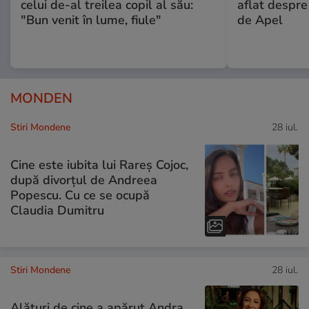
celui de-al treilea copil al său:
aflat despre
"Bun venit în lume, fiule"
de Apel
MONDEN
Stiri Mondene
28 iul.
Cine este iubita lui Rareș Cojoc,
după divorțul de Andreea
Popescu. Cu ce se ocupă
Claudia Dumitru
Stiri Mondene
28 iul.
Alături de cine a apărut Andra