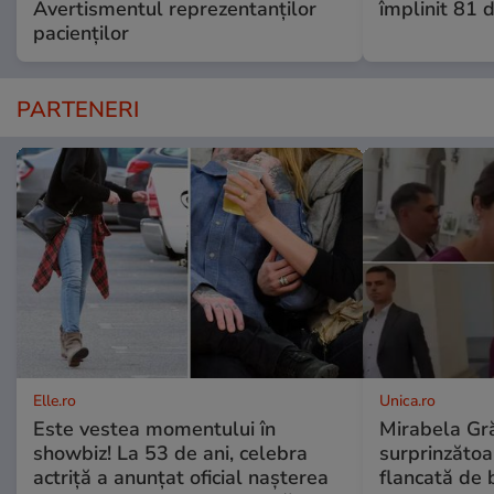
Avertismentul reprezentanților
împlinit 81 d
pacienților
PARTENERI
Elle.ro
Unica.ro
Este vestea momentului în
Mirabela Gră
showbiz! La 53 de ani, celebra
surprinzătoar
actriță a anunțat oficial nașterea
flancată de 