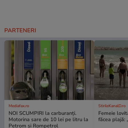
PARTENERI
Mediafax.ro
StirileKanalD.ro
NOI SCUMPIRI la carburanți.
Femeie lovit
Motorina sare de 10 lei pe litru la
făcea plajă: „
Petrom și Rompetrol