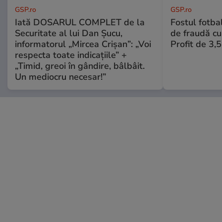
GSP.ro
GSP.ro
Iată DOSARUL COMPLET de la
Fostul fotba
Securitate al lui Dan Șucu,
de fraudă cu 
informatorul „Mircea Crișan”: „Voi
Profit de 3,
respecta toate indicațiile” +
„Timid, greoi în gândire, bâlbâit.
Un mediocru necesar!”