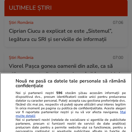
ULTIMELE ȘTIRI
Știri România
07:06
Ciprian Ciucu a explicat ce este „Sistemul”,
legătura cu SRI și serviciile de informații
Știri România
07:00
Viorel Paşca gonea oamenii din azile, ca să
elibereze paturile. „L-am dus până în satul lui,
Nouă ne pasă ca datele tale personale să rămână
l-am dus la Salonta, apoi la Oradea şi în multe
confidențiale
alte locuri, în speranţa că i se va face cuiva
Noi și partenerii noștri
596
stocăm și/sau accesăm informații pe
dispozitivul dvs., precum identificatorii cookie unici pentru prelucrarea
milă de el”, povestea Paşca despre un bolnav
datelor cu caracter personal. Puteți accepta sau gestiona preferințele dvs.
făcând clic mai jos, respectiv vă puteți opune utilizării unui interes legitim
psihic
în orice moment pe pagina cu politica de confidențialitate. Aceste alegeri
vor fi raportate partenerilor noștri și nu vă vor afecta navigarea.
Mai
multe detalii
Noi si partenerii nostri (retelele de socializare si agentiile de publicitate
partenere, precum si furnizorii nostri de servicii de date analitice)
Știri Externe
06:40
prelucram date pentru a permite website-ului sa functioneze, pentru a
personaliza continutul si anunturile publicitare afisate in functie de