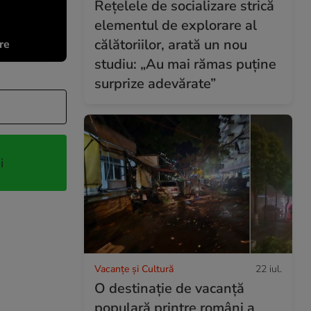
Rețelele de socializare strică
elementul de explorare al
călătoriilor, arată un nou
re
studiu: „Au mai rămas puține
surprize adevărate”
i
Vacanțe și Cultură
22 iul.
O destinație de vacanță
populară printre români a