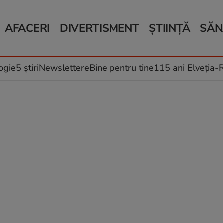
AFACERI
DIVERTISMENT
ȘTIINȚĂ
SĂN
Bani și Afaceri
Monden
Știri Știință
Știri 
Auto
Horoscop
Schimbări climati
Relații
Locuri de muncă
Muzică și Filme
Rețete
ogie
5 știri
Newslettere
Bine pentru tine
115 ani Elveția
Imobiliare.ro
Vacanțe și Cultură
Fructe
eJobs.ro
Îngriji