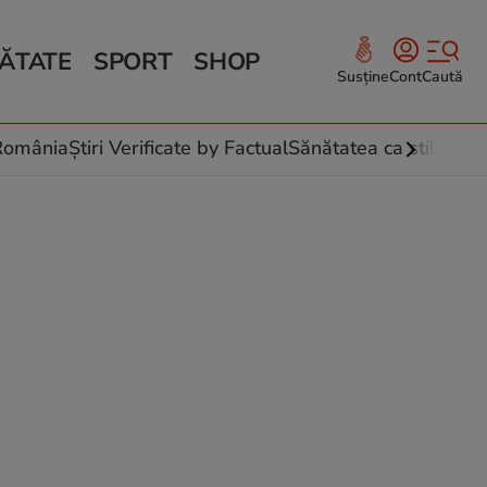
ĂTATE
SPORT
SHOP
Susține
Cont
Caută
Sănătate și Fitness
ce
 culinare
-România
Știri Verificate by Factual
Sănătatea ca stil de vi
 și legume
rea plantelor