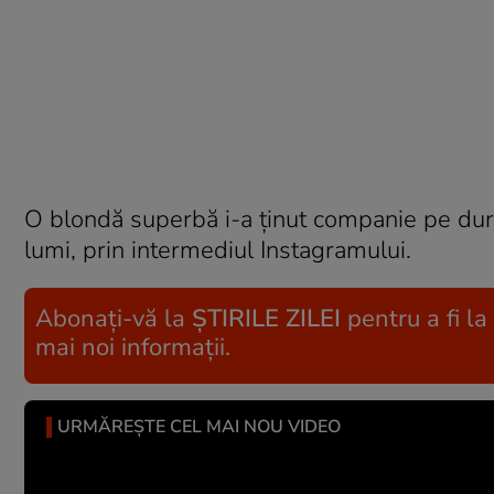
O blondă superbă i-a ținut companie pe durata
lumi, prin intermediul Instagramului.
Abonați-vă la
ȘTIRILE ZILEI
pentru a fi la
mai noi informații.
URMĂREȘTE CEL MAI NOU VIDEO