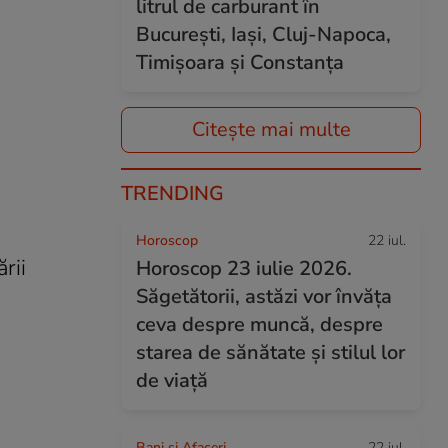
litrul de carburant în
București, Iași, Cluj-Napoca,
Timișoara și Constanța
Citește mai multe
TRENDING
Horoscop
22 iul.
rii
Horoscop 23 iulie 2026.
Săgetătorii, astăzi vor învăța
ceva despre muncă, despre
starea de sănătate și stilul lor
de viață
Bani și Afaceri
22 iul.