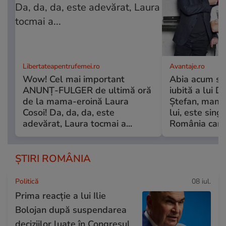
Libertateapentrufemei.ro
Avantaje.ro
Wow! Cel mai important
Abia acum s-a
ANUNȚ-FULGER de ultimă oră
iubită a lui D
de la mama-eroină Laura
Ștefan, mama c
Cosoi! Da, da, da, este
lui, este sin
adevărat, Laura tocmai a...
România care.
ȘTIRI ROMÂNIA
Politică
08 iul.
Prima reacție a lui Ilie
Bolojan după suspendarea
deciziilor luate în Congresul