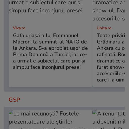
Viva.ro
Unica.ro
Gafa uriașă a lui Emmanuel
Toate priviril
Macron, la summit-ul NATO de
Grădinaru a f
la Ankara. S-a apropiat ușor de
Ankara cu o 
Prima Doamnă a Turciei, iar ce-
rafinată. Roc
a urmat e subiectul care pur și
dramatice a f
simplu face înconjurul presei
furat show-ul.
accesoriile-s
care i-a uimit 
GSP