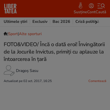
Susține
Cont
Caută
Ultimele știri
Exclusiv
Bac 2026
Criză politică
Opi
|
Sport
|
Alte sporturi
FOTO&VIDEO/ Încă o dată eroi! Învingătorii
de la Jocurile Invictus, primiți cu aplauze la
întoarcerea în țară
Dragoș Sasu
Actualizat pe 02 oct. 2017, 16:25
Comentează