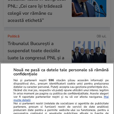
PNL: „Cei care își trădează
colegii vor rămâne cu
această etichetă”
Politică
08 iul.
Tribunalul București a
suspendat toate deciziile
luate la congresul PNL și a
dat câștig de cauză taberei
Nouă ne pasă ca datele tale personale să rămână
puciștilor. Ce soluții mai are
confidențiale
tabăra Bolojan
Noi și partenerii noștri
596
stocăm și/sau accesăm informații pe
dispozitivul dvs., precum identificatorii cookie unici pentru prelucrarea
datelor cu caracter personal. Puteți accepta sau gestiona preferințele dvs.
făcând clic mai jos, respectiv vă puteți opune utilizării unui interes legitim
în orice moment pe pagina cu politica de confidențialitate. Aceste alegeri
PARTENERI
vor fi raportate partenerilor noștri și nu vă vor afecta navigarea.
Mai
multe detalii
Noi si partenerii nostri (retelele de socializare si agentiile de publicitate
partenere, precum si furnizorii nostri de servicii de date analitice)
prelucram date pentru a permite website-ului sa functioneze, pentru a
personaliza continutul si anunturile publicitare afisate in functie de