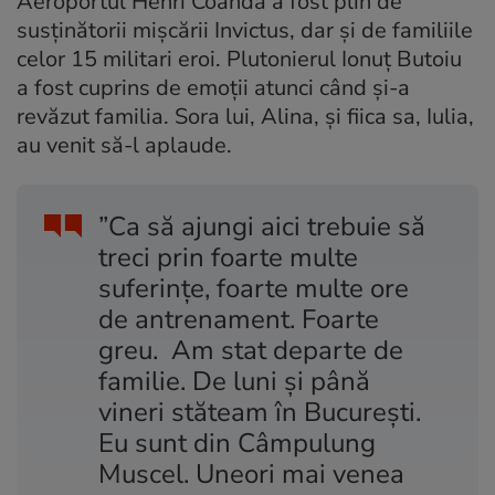
Aeroportul Henri Coandă a fost plin de
susținătorii mișcării Invictus, dar și de familiile
celor 15 militari eroi. Plutonierul Ionuț Butoiu
a fost cuprins de emoții atunci când și-a
revăzut familia. Sora lui, Alina, și fiica sa, Iulia,
au venit să-l aplaude.
”Ca să ajungi aici trebuie să
treci prin foarte multe
suferințe, foarte multe ore
de antrenament. Foarte
greu. Am stat departe de
familie. De luni și până
vineri stăteam în București.
Eu sunt din Câmpulung
Muscel. Uneori mai venea