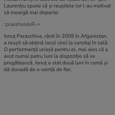
Laurențiu spune că și reușitele lor l-au motivat
să meargă mai departe:
::placeholdeR–>
Ionuț Paraschiva, rănit în 2009 în Afganistan,
a reușit să obțină locul cinci la canotaj în sală.
O performanță uriașă pentru el, mai ales că a
avut numai patru luni la dispoziție să se
pregătească. Ionuț a stat două luni în comă și
dă dovadă de o voință de fier.