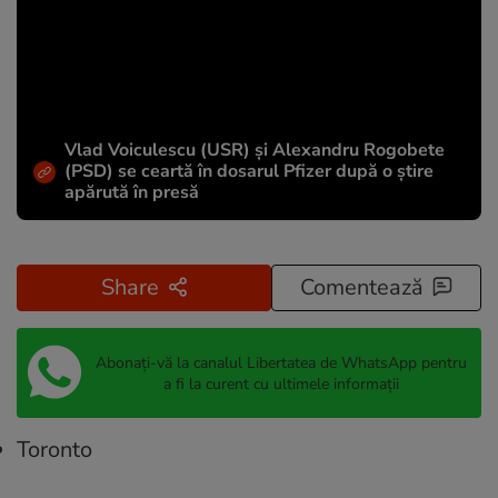
Vlad Voiculescu (USR) și Alexandru Rogobete
(PSD) se ceartă în dosarul Pfizer după o știre
apărută în presă
Share
Comentează
Abonați-vă la canalul Libertatea de WhatsApp pentru
a fi la curent cu ultimele informații
Toronto