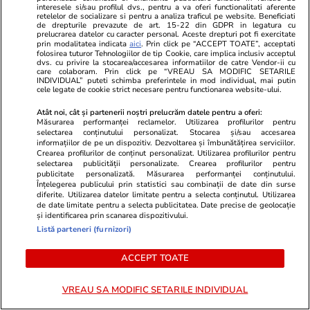
interesele si/sau profilul dvs., pentru a va oferi functionalitati aferente
retelelor de socializare si pentru a analiza traficul pe website. Beneficiati
de drepturile prevazute de art. 15-22 din GDPR in legatura cu
prelucrarea datelor cu caracter personal. Aceste drepturi pot fi exercitate
prin modalitatea indicata
aici
. Prin click pe “ACCEPT TOATE”, acceptati
folosirea tuturor Tehnologiilor de tip Cookie, care implica inclusiv acceptul
dvs. cu privire la stocarea/accesarea informatiilor de catre Vendor-ii cu
care colaboram. Prin click pe “VREAU SA MODIFIC SETARILE
INDIVIDUAL” puteti schimba preferintele in mod individual, mai putin
cele legate de cookie strict necesare pentru functionarea website-ului.
Atât noi, cât și partenerii noștri prelucrăm datele pentru a oferi:
Măsurarea performanței reclamelor. Utilizarea profilurilor pentru
Adevarul.ro
Fanatik.ro
selectarea conținutului personalizat. Stocarea și/sau accesarea
Noua Dacia Striker i-a cucerit
Scandalul ne
informațiilor de pe un dispozitiv. Dezvoltarea și îmbunătățirea serviciilor.
Crearea profilurilor de conținut personalizat. Utilizarea profilurilor pentru
pe britanicii de la Top Gear:
Vitebsk – Uni
selectarea publicității personalizate. Crearea profilurilor pentru
„Pare să ofere multe pentru
1-4: „Băi, țig
publicitate personalizată. Măsurarea performanței conținutului.
Înțelegerea publicului prin statistici sau combinații de date din surse
puțin”
diferite. Utilizarea datelor limitate pentru a selecta conținutul. Utilizarea
de date limitate pentru a selecta publicitatea. Date precise de geolocație
și identificarea prin scanarea dispozitivului.
Listă parteneri (furnizori)
PARTENERI
ACCEPT TOATE
VREAU SA MODIFIC SETARILE INDIVIDUAL