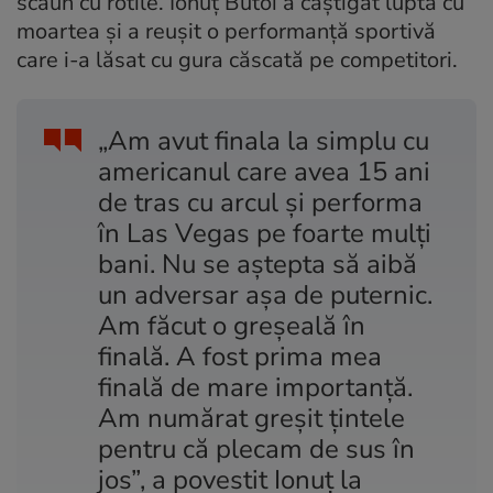
scaun cu rotile. Ionuț Butoi a câștigat lupta cu
moartea și a reușit o performanță sportivă
care i-a lăsat cu gura căscată pe competitori.
„Am avut finala la simplu cu
americanul care avea 15 ani
de tras cu arcul și performa
în Las Vegas pe foarte mulți
bani. Nu se aștepta să aibă
un adversar așa de puternic.
Am făcut o greșeală în
finală. A fost prima mea
finală de mare importanță.
Am numărat greșit țintele
pentru că plecam de sus în
jos”, a povestit Ionuț la