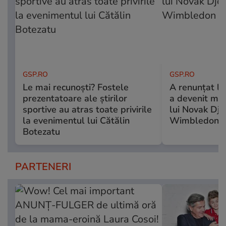
GSP.RO
GSP.RO
Le mai recunoști? Fostele
A renunțat l
prezentatoare ale știrilor
a devenit mili
sportive au atras toate privirile
lui Novak Djo
la evenimentul lui Cătălin
Wimbledon
Botezatu
PARTENERI