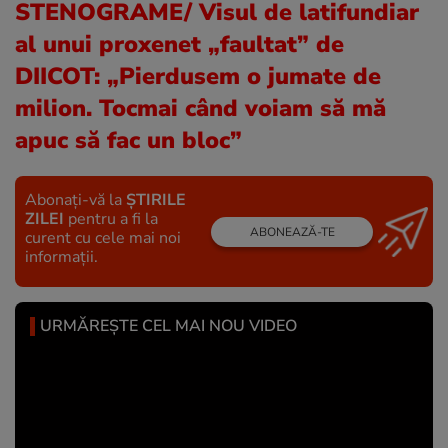
STENOGRAME/ Visul de latifundiar
al unui proxenet „faultat” de
DIICOT: „Pierdusem o jumate de
milion. Tocmai când voiam să mă
apuc să fac un bloc”
Abonați-vă la
ȘTIRILE
ZILEI
pentru a fi la
ABONEAZĂ-TE
curent cu cele mai noi
informații.
URMĂREȘTE CEL MAI NOU VIDEO