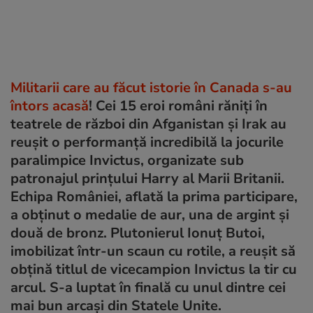
Militarii care au făcut istorie în Canada s-au
întors acasă
! Cei 15 eroi români răniți în
teatrele de război din Afganistan și Irak au
reușit o performanță incredibilă la jocurile
paralimpice Invictus, organizate sub
patronajul prințului Harry al Marii Britanii.
Echipa României, aflată la prima participare,
a obținut o medalie de aur, una de argint și
două de bronz. Plutonierul Ionuț Butoi,
imobilizat într-un scaun cu rotile, a reușit să
obțină titlul de vicecampion Invictus la tir cu
arcul. S-a luptat în finală cu unul dintre cei
mai bun arcași din Statele Unite.