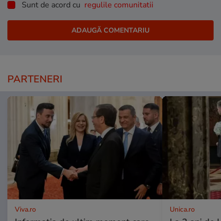
Sunt de acord cu
regulile comunitatii
PARTENERI
Viva.ro
Unica.ro