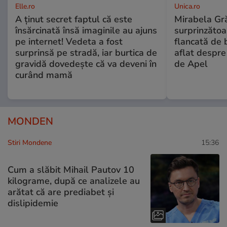
Elle.ro
Unica.ro
A ținut secret faptul că este
Mirabela Gră
însărcinată însă imaginile au ajuns
surprinzătoar
pe internet! Vedeta a fost
flancată de 
surprinsă pe stradă, iar burtica de
aflat despre
gravidă dovedește că va deveni în
de Apel
curând mamă
MONDEN
Stiri Mondene
15:36
Cum a slăbit Mihail Pautov 10
kilograme, după ce analizele au
arătat că are prediabet și
dislipidemie