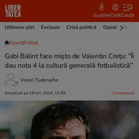
Susține
Cont
Caută
Ultimele știri
Exclusiv
Criză politică
Opinii
Intervi
|
Sport
|
Fotbal
Gabi Balint face mișto de Valentin Crețu: ”Îi
dau nota 4 la cultură generală fotbalistică”
Viorel Tudorache
Actualizat pe 18 oct. 2016, 15:49
Comentează