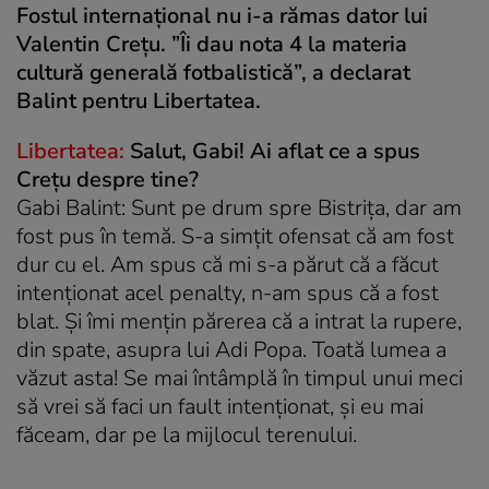
Fostul internațional nu i-a rămas dator lui
Valentin Crețu. ”Îi dau nota 4 la materia
cultură generală fotbalistică”, a declarat
Balint pentru Libertatea.
Libertatea:
Salut, Gabi! Ai aflat ce a spus
Crețu despre tine?
Gabi Balint: Sunt pe drum spre Bistrița, dar am
fost pus în temă. S-a simțit ofensat că am fost
dur cu el. Am spus că mi s-a părut că a făcut
intenționat acel penalty, n-am spus că a fost
blat. Și îmi mențin părerea că a intrat la rupere,
din spate, asupra lui Adi Popa. Toată lumea a
văzut asta! Se mai întâmplă în timpul unui meci
să vrei să faci un fault intenționat, și eu mai
făceam, dar pe la mijlocul terenului.