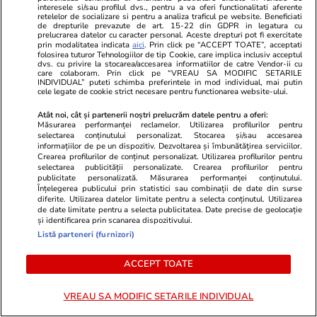
judecat pent
interesele si/sau profilul dvs., pentru a va oferi functionalitati aferente
lovitură de s
retelelor de socializare si pentru a analiza traficul pe website. Beneficiati
de drepturile prevazute de art. 15-22 din GDPR in legatura cu
prelucrarea datelor cu caracter personal. Aceste drepturi pot fi exercitate
prin modalitatea indicata
aici
. Prin click pe “ACCEPT TOATE”, acceptati
folosirea tuturor Tehnologiilor de tip Cookie, care implica inclusiv acceptul
PROMO
dvs. cu privire la stocarea/accesarea informatiilor de catre Vendor-ii cu
care colaboram. Prin click pe “VREAU SA MODIFIC SETARILE
INDIVIDUAL” puteti schimba preferintele in mod individual, mai putin
cele legate de cookie strict necesare pentru functionarea website-ului.
Atât noi, cât și partenerii noștri prelucrăm datele pentru a oferi:
Măsurarea performanței reclamelor. Utilizarea profilurilor pentru
selectarea conținutului personalizat. Stocarea și/sau accesarea
informațiilor de pe un dispozitiv. Dezvoltarea și îmbunătățirea serviciilor.
Crearea profilurilor de conținut personalizat. Utilizarea profilurilor pentru
selectarea publicității personalizate. Crearea profilurilor pentru
publicitate personalizată. Măsurarea performanței conținutului.
Înțelegerea publicului prin statistici sau combinații de date din surse
diferite. Utilizarea datelor limitate pentru a selecta conținutul. Utilizarea
de date limitate pentru a selecta publicitatea. Date precise de geolocație
și identificarea prin scanarea dispozitivului.
Listă parteneri (furnizori)
Advertorial
Advertorial
ACCEPT TOATE
Smart is the new chic: Cum ne
Înscrie-te ac
ajută tehnologia să ne reinventăm
voucher de 5
VREAU SA MODIFIC SETARILE INDIVIDUAL