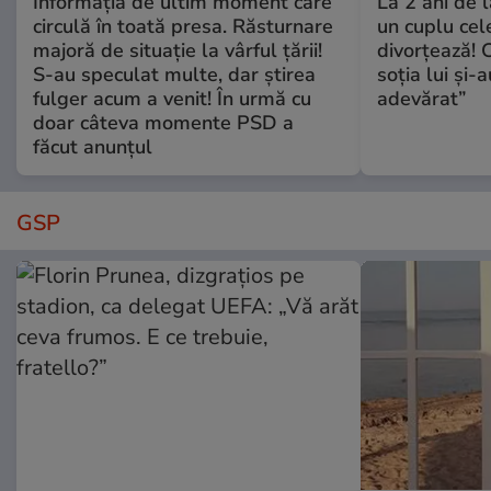
Informația de ultim moment care
La 2 ani de 
circulă în toată presa. Răsturnare
un cuplu ce
majoră de situație la vârful țării!
divorțează! C
S-au speculat multe, dar știrea
soția lui și-
fulger acum a venit! În urmă cu
adevărat”
doar câteva momente PSD a
făcut anunțul
GSP