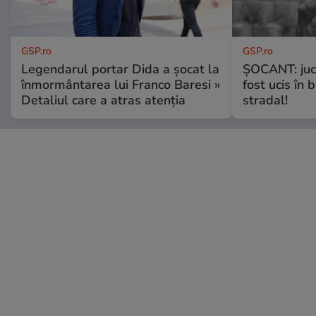
GSP.ro
GSP.ro
Legendarul portar Dida a șocat la
ȘOCANT: jucă
înmormântarea lui Franco Baresi »
fost ucis în 
Detaliul care a atras atenția
stradal!