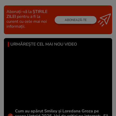
Abonați-vă la
ȘTIRILE
ZILEI
pentru a fi la
ABONEAZĂ-TE
curent cu cele mai noi
informații.
URMĂREȘTE CEL MAI NOU VIDEO
Cum au apărut Smiley și Loredana Groza pe
scena Untold 2026. Val de critici pe internet: „Să