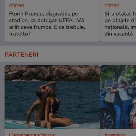
GSP.RO
GSP.RO
Florin Prunea, dizgrațios pe
Și-a etalat 
stadion, ca delegat UEFA: „Vă
pe plajele d
arăt ceva frumos. E ce trebuie,
națională, i
fratello?”
din vacanță
PARTENERI
Libertateapentrufemei.ro
Avantaje.ro