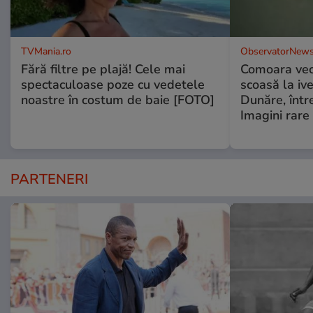
TVMania.ro
ObservatorNews
Fără filtre pe plajă! Cele mai
Comoara vec
spectaculoase poze cu vedetele
scoasă la iv
noastre în costum de baie [FOTO]
Dunăre, într
Imagini rare
PARTENERI