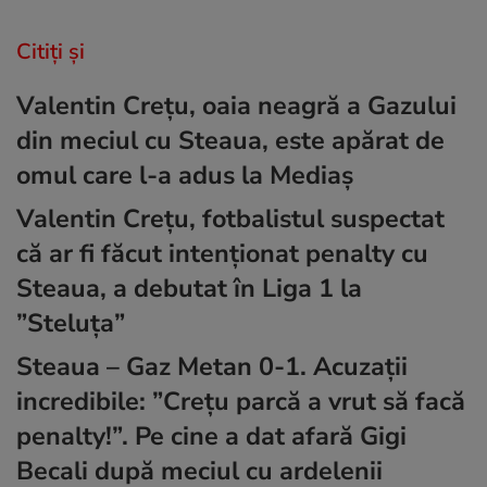
Citiți și
Valentin Crețu, oaia neagră a Gazului
din meciul cu Steaua, este apărat de
omul care l-a adus la Mediaș
Valentin Crețu, fotbalistul suspectat
că ar fi făcut intenționat penalty cu
Steaua, a debutat în Liga 1 la
”Steluța”
Steaua – Gaz Metan 0-1. Acuzații
incredibile: ”Crețu parcă a vrut să facă
penalty!”. Pe cine a dat afară Gigi
Becali după meciul cu ardelenii