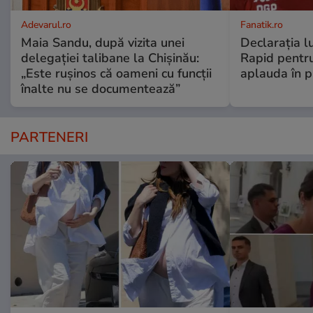
Adevarul.ro
Fanatik.ro
Maia Sandu, după vizita unei
Declarația l
delegației talibane la Chișinău:
Rapid pentru
„Este rușinos că oameni cu funcții
aplauda în pi
înalte nu se documentează”
PARTENERI