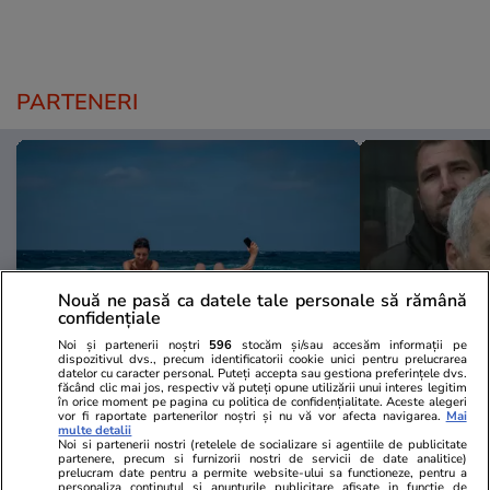
PARTENERI
Nouă ne pasă ca datele tale personale să rămână
confidențiale
Noi și partenerii noștri
596
stocăm și/sau accesăm informații pe
dispozitivul dvs., precum identificatorii cookie unici pentru prelucrarea
datelor cu caracter personal. Puteți accepta sau gestiona preferințele dvs.
făcând clic mai jos, respectiv vă puteți opune utilizării unui interes legitim
Mediafax.ro
StirileKanalD.ro
în orice moment pe pagina cu politica de confidențialitate. Aceste alegeri
Ce a pățit o vedetă care a făcut o
UPDATE Zi d
vor fi raportate partenerilor noștri și nu vă vor afecta navigarea.
Mai
multe detalii
baie pe o plajă cunoscută?
Georgescu! F
Noi si partenerii nostri (retelele de socializare si agentiile de publicitate
partenere, precum si furnizorii nostri de servicii de date analitice)
Pericolele înotului
prezidențiale
prelucram date pentru a permite website-ului sa functioneze, pentru a
personaliza continutul si anunturile publicitare afisate in functie de