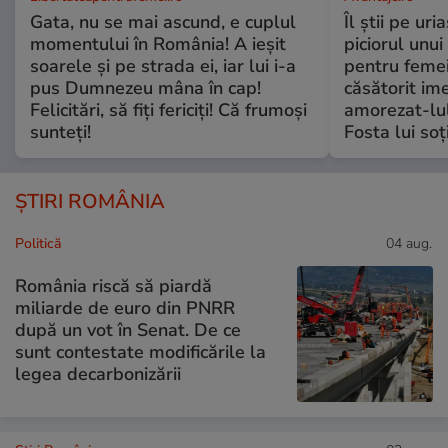
Gata, nu se mai ascund, e cuplul
Îl știi pe ur
momentului în România! A ieșit
piciorul unui
soarele și pe strada ei, iar lui i-a
pentru femei
pus Dumnezeu mâna în cap!
căsătorit ime
Felicitări, să fiți fericiți! Că frumoși
amorezat-lul
sunteți!
Fosta lui soț
ȘTIRI ROMÂNIA
Politică
04 aug.
România riscă să piardă
miliarde de euro din PNRR
după un vot în Senat. De ce
sunt contestate modificările la
legea decarbonizării