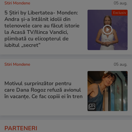
Stiri Mondene
05 aug.
5 Știri by Libertatea- Monden:
Exclusiv
Andra și-a întâlnit idolii din
telenovele care au făcut istorie
la Acasă TV/Ilinca Vandici,
plimbată cu elicopterul de
iubitul „secret”
Stiri Mondene
05 aug.
Motivul surprinzător pentru
care Dana Rogoz refuză avionul
în vacanțe. Ce fac copiii ei în tren
PARTENERI