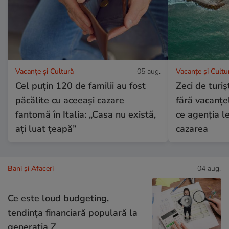
Vacanțe și Cultură
05 aug.
Vacanțe și Cultu
Cel puțin 120 de familii au fost
Zeci de turi
păcălite cu aceeași cazare
fără vacanțe
fantomă în Italia: „Casa nu există,
ce agenția le
ați luat țeapă”
cazarea
Bani și Afaceri
04 aug.
Ce este loud budgeting,
tendința financiară populară la
generația Z