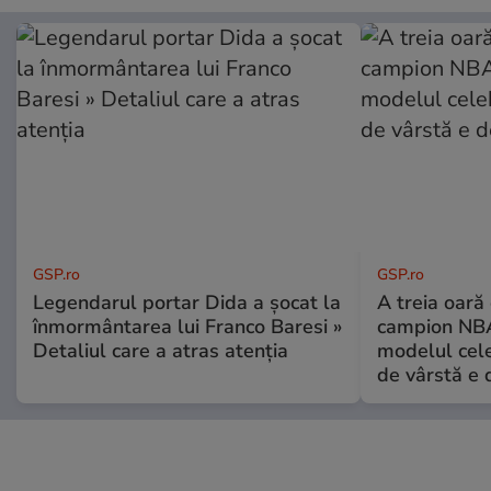
GSP.ro
GSP.ro
Legendarul portar Dida a șocat la
A treia oară
înmormântarea lui Franco Baresi »
campion NBA
Detaliul care a atras atenția
modelul cele
de vârstă e 