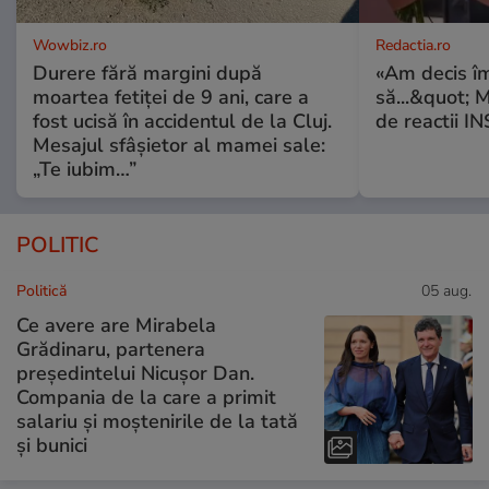
Wowbiz.ro
Redactia.ro
Durere fără margini după
«Am decis î
moartea fetiței de 9 ani, care a
să...&quot; 
fost ucisă în accidentul de la Cluj.
de reactii 
Mesajul sfâșietor al mamei sale:
„Te iubim…”
POLITIC
Politică
05 aug.
Ce avere are Mirabela
Grădinaru, partenera
președintelui Nicușor Dan.
Compania de la care a primit
salariu și moștenirile de la tată
și bunici