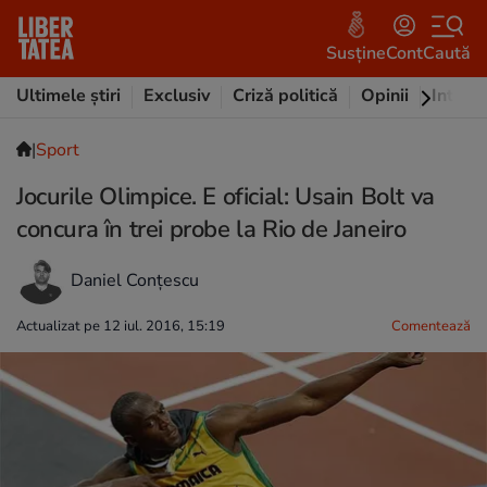
Susține
Cont
Caută
Ultimele știri
Exclusiv
Criză politică
Opinii
Intervi
|
Sport
Jocurile Olimpice. E oficial: Usain Bolt va
concura în trei probe la Rio de Janeiro
Daniel Conțescu
Actualizat pe 12 iul. 2016, 15:19
Comentează