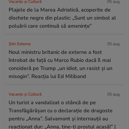
Vacanțe și Cultură
05 aug.
Plajele de la Marea Adriatică, acoperite de
dischete negre din plastic: „Sunt un simbol al
poluării care continuă să amenințe”
Știri Externe
05 aug.
Noul ministru britanic de externe a fost
întrebat de față cu Marco Rubio dacă îl mai
consideră pe Trump „un idiot, un rasist și un
misogin”. Reacția lui Ed Miliband
Vacanțe și Cultură
05 aug.
Un turist a vandalizat o stâncă de pe
Transfăgărășan cu o declarație de dragoste
pentru „Anna”. Salvamont și internauții au
reacționat dur: „Anna, ține-ți prostul acasă!” |