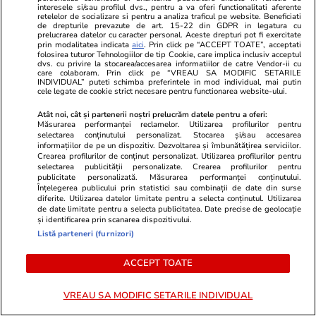
interesele si/sau profilul dvs., pentru a va oferi functionalitati aferente
Iarina Taban, fondatoarea
Exclusiv
retelelor de socializare si pentru a analiza traficul pe website. Beneficiati
de drepturile prevazute de art. 15-22 din GDPR in legatura cu
Ajungem Mari, cel mai
prelucrarea datelor cu caracter personal. Aceste drepturi pot fi exercitate
prin modalitatea indicata
aici
. Prin click pe “ACCEPT TOATE”, acceptati
important program educațional
folosirea tuturor Tehnologiilor de tip Cookie, care implica inclusiv acceptul
dvs. cu privire la stocarea/accesarea informatiilor de catre Vendor-ii cu
dedicat copiilor instituționalizați
care colaboram. Prin click pe “VREAU SA MODIFIC SETARILE
INDIVIDUAL” puteti schimba preferintele in mod individual, mai putin
din România: „Voluntarii noștri
cele legate de cookie strict necesare pentru functionarea website-ului.
nu schimbă vieți printr-un gest
Atât noi, cât și partenerii noștri prelucrăm datele pentru a oferi:
Măsurarea performanței reclamelor. Utilizarea profilurilor pentru
spectaculos, ci prin faptul că
selectarea conținutului personalizat. Stocarea și/sau accesarea
informațiilor de pe un dispozitiv. Dezvoltarea și îmbunătățirea serviciilor.
revin”
Crearea profilurilor de conținut personalizat. Utilizarea profilurilor pentru
selectarea publicității personalizate. Crearea profilurilor pentru
publicitate personalizată. Măsurarea performanței conținutului.
Înțelegerea publicului prin statistici sau combinații de date din surse
Opinii
05 aug.
diferite. Utilizarea datelor limitate pentru a selecta conținutul. Utilizarea
de date limitate pentru a selecta publicitatea. Date precise de geolocație
și identificarea prin scanarea dispozitivului.
Auziți balastierele găinarilor
Listă parteneri (furnizori)
cum încarcă la cutiile de
ACCEPT TOATE
pantofi?
VREAU SA MODIFIC SETARILE INDIVIDUAL