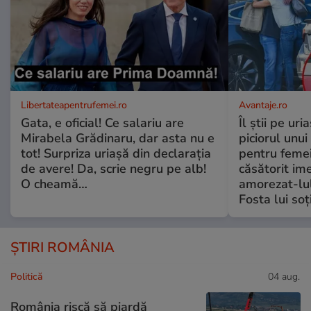
Libertateapentrufemei.ro
Avantaje.ro
Gata, e oficial! Ce salariu are
Îl știi pe ur
Mirabela Grădinaru, dar asta nu e
piciorul unui
tot! Surpriza uriașă din declarația
pentru femei
de avere! Da, scrie negru pe alb!
căsătorit ime
O cheamă…
amorezat-lul
Fosta lui soț
ȘTIRI ROMÂNIA
Politică
04 aug.
România riscă să piardă