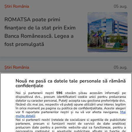
Știri România
05 aug.
ROMATSA poate primi
finanțare de la stat prin Exim
Banca Românească. Legea a
fost promulgată
Știri România
05 aug.
Scufundarea celor patru barje în
Nouă ne pasă ca datele tale personale să rămână
Dunăre pentru creșterea
confidențiale
debitului apei spre Centrala de
Noi și partenerii noștri
596
stocăm și/sau accesăm informații pe
dispozitivul dvs., precum identificatorii cookie unici pentru prelucrarea
la Cernavodă, amânată pentru
datelor cu caracter personal. Puteți accepta sau gestiona preferințele dvs.
făcând clic mai jos, respectiv vă puteți opune utilizării unui interes legitim
joi
în orice moment pe pagina cu politica de confidențialitate. Aceste alegeri
vor fi raportate partenerilor noștri și nu vă vor afecta navigarea.
Mai
multe detalii
Noi si partenerii nostri (retelele de socializare si agentiile de publicitate
partenere, precum si furnizorii nostri de servicii de date analitice)
prelucram date pentru a permite website-ului sa functioneze, pentru a
Știri România
05 aug.
personaliza continutul si anunturile publicitare afisate in functie de