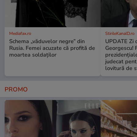
Mediafax.ro
StirileKanalD.ro
Schema „văduvelor negre” din
UPDATE Zi d
Rusia. Femei acuzate că profită de
Georgescu! F
moartea soldaților
prezidențiale
judecat pent
lovitură de s
PROMO