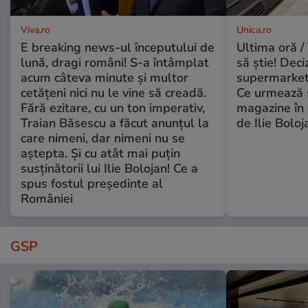
Viva.ro
Unica.ro
E breaking news-ul începutului de
Ultima oră / 
lună, dragi români! S-a întâmplat
să știe! Deci
acum câteva minute și multor
supermarketu
cetățeni nici nu le vine să creadă.
Ce urmează s
Fără ezitare, cu un ton imperativ,
magazine în 
Traian Băsescu a făcut anunțul la
de Ilie Boloj
care nimeni, dar nimeni nu se
aștepta. Și cu atât mai puțin
susținătorii lui Ilie Bolojan! Ce a
spus fostul președinte al
României
GSP