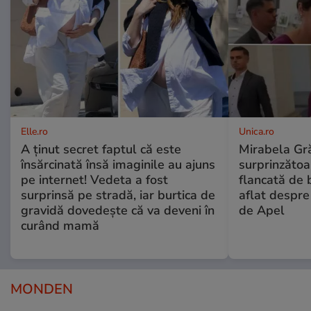
Elle.ro
Unica.ro
A ținut secret faptul că este
Mirabela Gră
însărcinată însă imaginile au ajuns
surprinzătoar
pe internet! Vedeta a fost
flancată de 
surprinsă pe stradă, iar burtica de
aflat despre
gravidă dovedește că va deveni în
de Apel
curând mamă
MONDEN