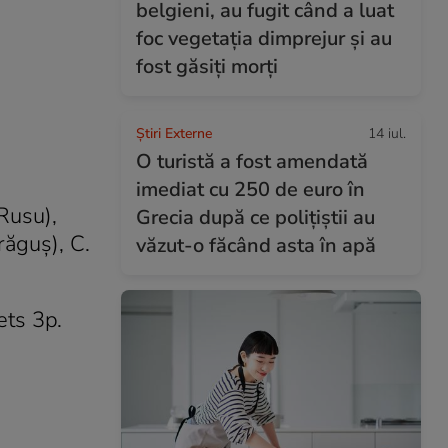
belgieni, au fugit când a luat
foc vegetația dimprejur și au
fost găsiți morți
Știri Externe
14 iul.
O turistă a fost amendată
imediat cu 250 de euro în
Rusu),
Grecia după ce polițiștii au
răguş), C.
văzut-o făcând asta în apă
ts 3p.