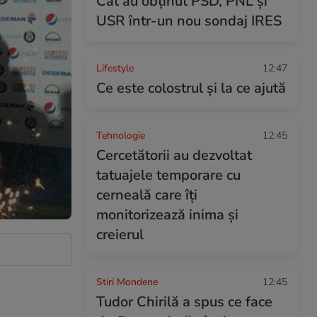
Cât au obținut PSD, PNL și
USR într-un nou sondaj IRES
Lifestyle
12:47
Ce este colostrul și la ce ajută
Tehnologie
12:45
Cercetătorii au dezvoltat
tatuajele temporare cu
cerneală care îți
monitorizează inima și
creierul
Stiri Mondene
12:45
Tudor Chirilă a spus ce face