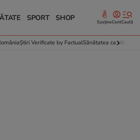
ĂTATE
SPORT
SHOP
Susține
Cont
Caută
Sănătate și Fitness
ce
 culinare
-România
Știri Verificate by Factual
Sănătatea ca stil de vi
 și legume
rea plantelor