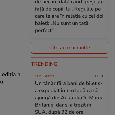
de fiecare dată când greșește
față de copiii lui. Regulile pe
care le are în relația cu cei doi
băieți: „Nu sunt un tată
perfect”
Citește mai multe
TRENDING
 ediţia a
Știri Externe
08:10
u.
Un tânăr fără bani de bilet s-
a expediat într-o ladă ca să
ajungă din Australia în Marea
Britanie, dar s-a trezit în
SUA, după 92 de ore