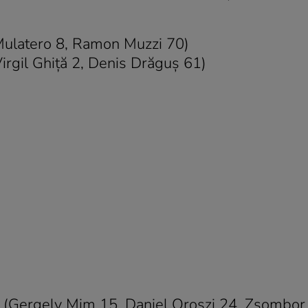
Mulatero 8, Ramon Muzzi 70)
rgil Ghiţă 2, Denis Drăguş 61)
(Gergely Mim 15, Daniel Oroszi 24, Zsombor