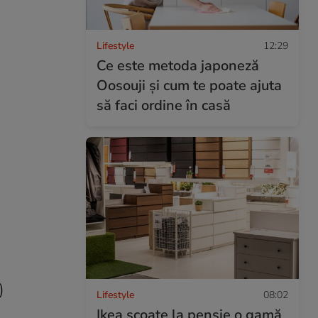
Lifestyle
12:29
Ce este metoda japoneză
Oosouji și cum te poate ajuta
să faci ordine în casă
)
Lifestyle
08:02
Ikea scoate la pensie o gamă