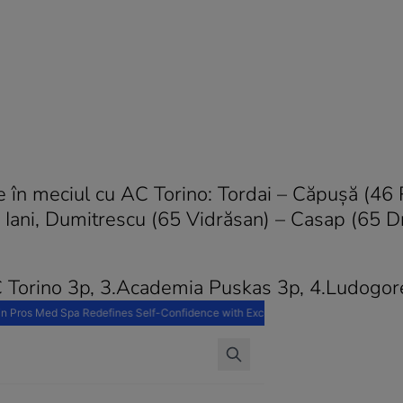
 în meciul cu AC Torino: Tordai – Căpuşă (46 
, Iani, Dumitrescu (65 Vidrăsan) – Casap (65 D
Torino 3p, 3.Academia Puskas 3p, 4.Ludogore