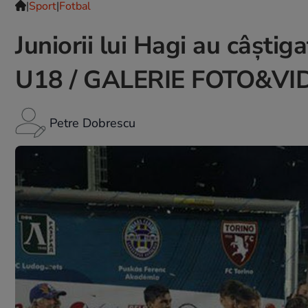
|
Sport
|
Fotbal
Juniorii lui Hagi au câştig
U18 / GALERIE FOTO&VI
Petre Dobrescu