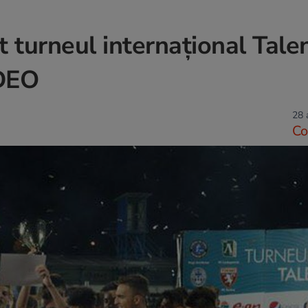
at turneul internaţional Tal
DEO
28 
Co