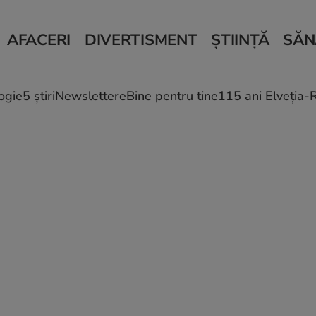
AFACERI
DIVERTISMENT
ȘTIINȚĂ
SĂN
Bani și Afaceri
Monden
Știri Știință
Știri 
Auto
Horoscop
Schimbări climati
Relații
Locuri de muncă
Muzică și Filme
Rețete
ogie
5 știri
Newslettere
Bine pentru tine
115 ani Elveția
Imobiliare.ro
Vacanțe și Cultură
Fructe
eJobs.ro
Îngriji