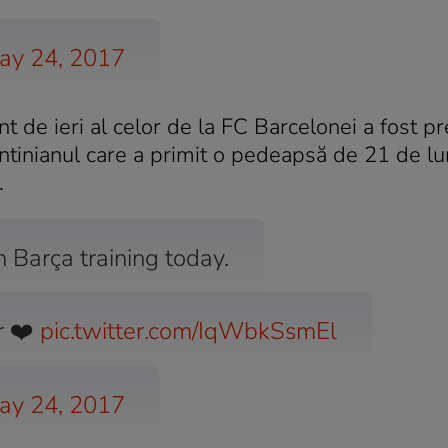
ay 24, 2017
 de ieri al celor de la FC Barcelonei a fost p
ntinianul care a primit o pedeapsă de 21 de lu
.
 Barça training today.
r ❤️
pic.twitter.com/IqWbkSsmEl
ay 24, 2017