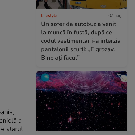
Lifestyle
07 aug.
Un șofer de autobuz a venit
la muncă în fustă, după ce
codul vestimentar i-a interzis
pantalonii scurți: „E grozav.
Bine ați făcut”
ania,
aniolă a
re starul