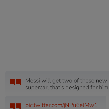
Messi will get two of these new
supercar, that’s designed for him.
pic.twitter.com/jNPu6elMw1