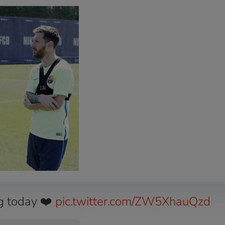
ng today ❤️
pic.twitter.com/ZW5XhauQzd