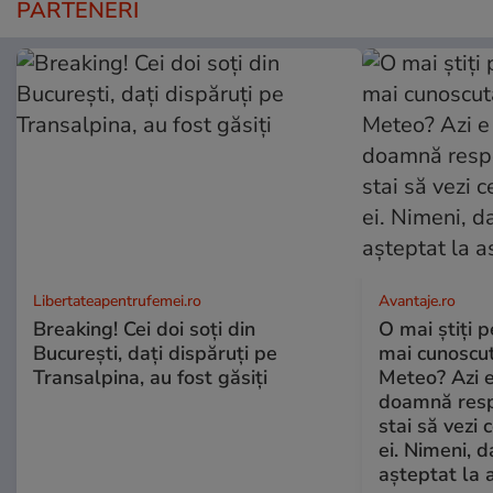
PARTENERI
Libertateapentrufemei.ro
Avantaje.ro
Breaking! Cei doi soți din
O mai știți 
București, dați dispăruți pe
mai cunoscu
Transalpina, au fost găsiți
Meteo? Azi e
doamnă respe
stai să vezi 
ei. Nimeni, d
așteptat la 