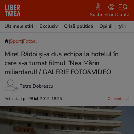
Susține
Cont
Caută
Ultimele știri
Exclusiv
Criză politică
Opinii
Video
|
Sport
|
Fotbal
Mirel Rădoi și-a dus echipa la hotelul în
care s-a turnat filmul ”Nea Mărin
miliardarul! / GALERIE FOTO&VIDEO
Petre Dobrescu
Actualizat pe 08 iul. 2015, 18:25
Comentează