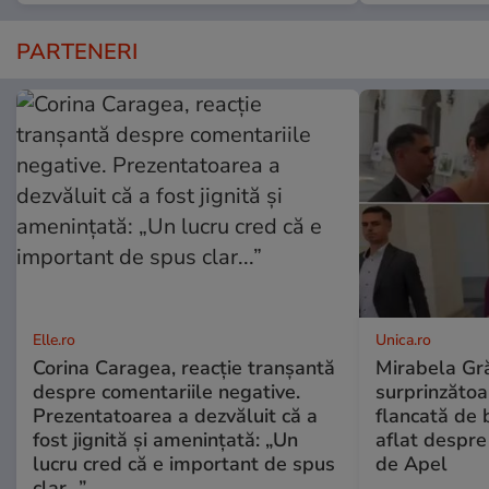
PARTENERI
Elle.ro
Unica.ro
Corina Caragea, reacție tranșantă
Mirabela Gră
despre comentariile negative.
surprinzătoar
Prezentatoarea a dezvăluit că a
flancată de 
fost jignită și amenințată: „Un
aflat despre
lucru cred că e important de spus
de Apel
clar...”