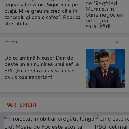
legea salarizării: „Sigur nu e pe
plajă. Mi-e greu să cred că e în
concediu și bea o cafea”. Replica
liberalului
Politică
07:33
De ce amână Nicușor Dan de
peste un an numirea unui șef la
SRI: „Nu cred că a avea un şef
civil e așa important”
PARTENERI