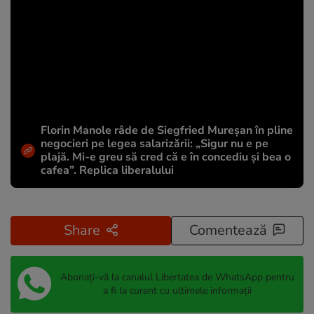
Florin Manole râde de Siegfried Mureșan în pline
negocieri pe legea salarizării: „Sigur nu e pe
plajă. Mi-e greu să cred că e în concediu și bea o
cafea”. Replica liberalului
Share
Comentează
Abonați-vă la canalul Libertatea de WhatsApp pentru
a fi la curent cu ultimele informații