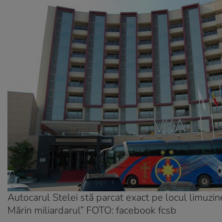
Autocarul Stelei stă parcat exact pe locul limuzin
Mărin miliardarul” FOTO: facebook fcsb