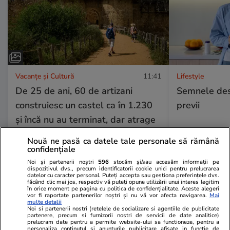
Vacanțe și Cultură
11:41
Lifestyle
De 25 de ani, 60 de artizani
Semnele desh
construiesc un castel ca în 1.230
previi
și încă nu au terminat, dar atrage
peste 300.000 de vizitatori
Nouă ne pasă ca datele tale personale să rămână
confidențiale
Noi și partenerii noștri
596
stocăm și/sau accesăm informații pe
dispozitivul dvs., precum identificatorii cookie unici pentru prelucrarea
datelor cu caracter personal. Puteți accepta sau gestiona preferințele dvs.
făcând clic mai jos, respectiv vă puteți opune utilizării unui interes legitim
Vacanțe și Cultură
17 iul.
în orice moment pe pagina cu politica de confidențialitate. Aceste alegeri
vor fi raportate partenerilor noștri și nu vă vor afecta navigarea.
Mai
multe detalii
Noi si partenerii nostri (retelele de socializare si agentiile de publicitate
partenere, precum si furnizorii nostri de servicii de date analitice)
Ce nume se sărbătoresc de
prelucram date pentru a permite website-ului sa functioneze, pentru a
personaliza continutul si anunturile publicitare afisate in functie de