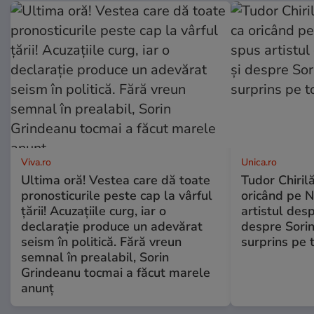
Viva.ro
Unica.ro
Ultima oră! Vestea care dă toate
Tudor Chiril
pronosticurile peste cap la vârful
oricând pe N
țării! Acuzațiile curg, iar o
artistul desp
declarație produce un adevărat
despre Sorin
seism în politică. Fără vreun
surprins pe 
semnal în prealabil, Sorin
Grindeanu tocmai a făcut marele
anunț