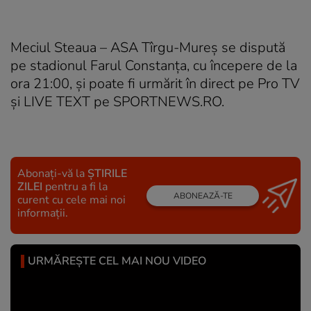
Meciul Steaua – ASA Tîrgu-Mureș se dispută
pe stadionul Farul Constanța, cu începere de la
ora 21:00, și poate fi urmărit în direct pe Pro TV
și LIVE TEXT pe SPORTNEWS.RO.
Abonați-vă la
ȘTIRILE
ZILEI
pentru a fi la
ABONEAZĂ-TE
curent cu cele mai noi
informații.
URMĂREȘTE CEL MAI NOU VIDEO