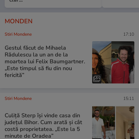
MONDEN
Stiri Mondene
17:10
Gestul făcut de Mihaela
Rădulescu la un an de la
moartea lui Felix Baumgartner.
„Este timpul să fiu din nou
fericită”
Stiri Mondene
15:11
Culiță Sterp își vinde casa din
județul Bihor. Cum arată și cât
costă proprietatea. „Este la 5
minute de Oradea”