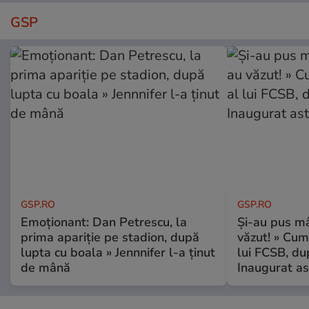
GSP
GSP.RO
GSP.RO
Emoționant: Dan Petrescu, la
Și-au pus mâ
prima apariție pe stadion, după
văzut! » Cum
lupta cu boala » Jennnifer l-a ținut
lui FCSB, du
de mână
Inaugurat as