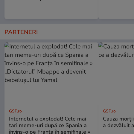
PARTENERI
GSP.ro
GSP.ro
Internetul a explodat! Cele mai
Cauza morții
tari meme-uri după ce Spania a
a dezvăluit 
învins-o pe Franța în semifinale »