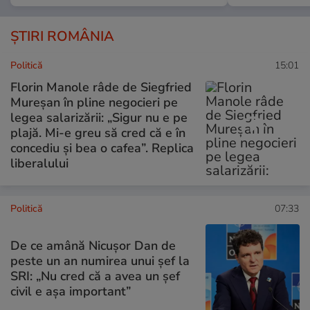
ȘTIRI ROMÂNIA
Politică
15:01
Florin Manole râde de Siegfried
Mureșan în pline negocieri pe
legea salarizării: „Sigur nu e pe
plajă. Mi-e greu să cred că e în
concediu și bea o cafea”. Replica
liberalului
Politică
07:33
De ce amână Nicușor Dan de
peste un an numirea unui șef la
SRI: „Nu cred că a avea un şef
civil e așa important”