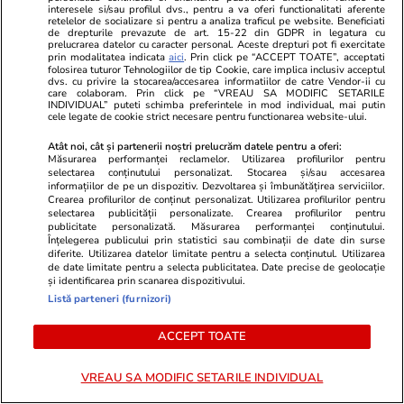
Sfântul Ilie. Cui îi spunem La
interesele si/sau profilul dvs., pentru a va oferi functionalitati aferente
retelelor de socializare si pentru a analiza traficul pe website. Beneficiati
Mulți Ani
de drepturile prevazute de art. 15-22 din GDPR in legatura cu
prelucrarea datelor cu caracter personal. Aceste drepturi pot fi exercitate
prin modalitatea indicata
aici
. Prin click pe “ACCEPT TOATE”, acceptati
folosirea tuturor Tehnologiilor de tip Cookie, care implica inclusiv acceptul
dvs. cu privire la stocarea/accesarea informatiilor de catre Vendor-ii cu
care colaboram. Prin click pe “VREAU SA MODIFIC SETARILE
INDIVIDUAL” puteti schimba preferintele in mod individual, mai putin
Lifestyle
17 iul.
cele legate de cookie strict necesare pentru functionarea website-ului.
Atât noi, cât și partenerii noștri prelucrăm datele pentru a oferi:
Măsurarea performanței reclamelor. Utilizarea profilurilor pentru
Cum păstrăm verdețurile
selectarea conținutului personalizat. Stocarea și/sau accesarea
informațiilor de pe un dispozitiv. Dezvoltarea și îmbunătățirea serviciilor.
proaspete ca să reziste o
Crearea profilurilor de conținut personalizat. Utilizarea profilurilor pentru
săptămână
selectarea publicității personalizate. Crearea profilurilor pentru
publicitate personalizată. Măsurarea performanței conținutului.
Înțelegerea publicului prin statistici sau combinații de date din surse
diferite. Utilizarea datelor limitate pentru a selecta conținutul. Utilizarea
de date limitate pentru a selecta publicitatea. Date precise de geolocație
și identificarea prin scanarea dispozitivului.
Listă parteneri (furnizori)
Știri România
17 iul.
ACCEPT TOATE
Sfântul Ilie – tradiții, obiceiuri și
superstiții. Ce să nu faci de
VREAU SA MODIFIC SETARILE INDIVIDUAL
Sfântul Ilie