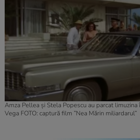
Amza Pellea și Stela Popescu au parcat limuzina î
Vega FOTO: captură film ”Nea Mărin miliardarul”