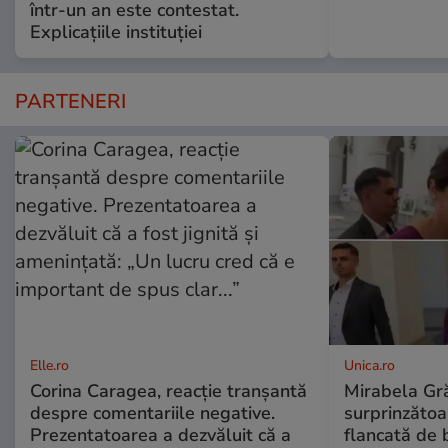
într-un an este contestat.
Explicațiile instituției
PARTENERI
Elle.ro
Unica.ro
Corina Caragea, reacție tranșantă
Mirabela Gră
despre comentariile negative.
surprinzătoar
Prezentatoarea a dezvăluit că a
flancată de 