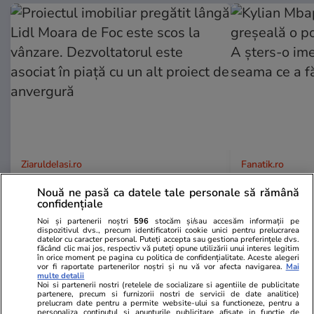
ZiaruldeIasi.ro
Fanatik.ro
Proiectul imobiliar pregătit lângă
Kylian Mbap
Nouă ne pasă ca datele tale personale să rămână
Lidl Moara de Foc este scos la
greșeală o p
confidențiale
vânzare. Dezvoltatorul este
Exposito! A 
Noi și partenerii noștri
596
stocăm și/sau accesăm informații pe
asociat în piață cu un alt proiect
ce și-a dat 
dispozitivul dvs., precum identificatorii cookie unici pentru prelucrarea
datelor cu caracter personal. Puteți accepta sau gestiona preferințele dvs.
de anvergură
făcând clic mai jos, respectiv vă puteți opune utilizării unui interes legitim
în orice moment pe pagina cu politica de confidențialitate. Aceste alegeri
vor fi raportate partenerilor noștri și nu vă vor afecta navigarea.
Mai
multe detalii
Noi si partenerii nostri (retelele de socializare si agentiile de publicitate
partenere, precum si furnizorii nostri de servicii de date analitice)
ULTIMELE ȘTIRI
prelucram date pentru a permite website-ului sa functioneze, pentru a
personaliza continutul si anunturile publicitare afisate in functie de