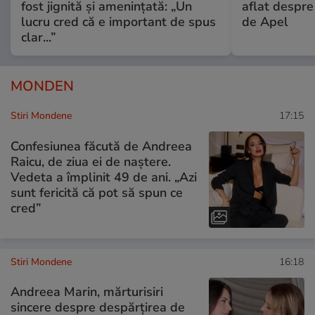
fost jignită și amenințată: „Un
aflat despre
lucru cred că e important de spus
de Apel
clar...”
MONDEN
Stiri Mondene
17:15
Confesiunea făcută de Andreea
Raicu, de ziua ei de naștere.
Vedeta a împlinit 49 de ani. „Azi
sunt fericită că pot să spun ce
cred”
Stiri Mondene
16:18
Andreea Marin, mărturisiri
sincere despre despărțirea de