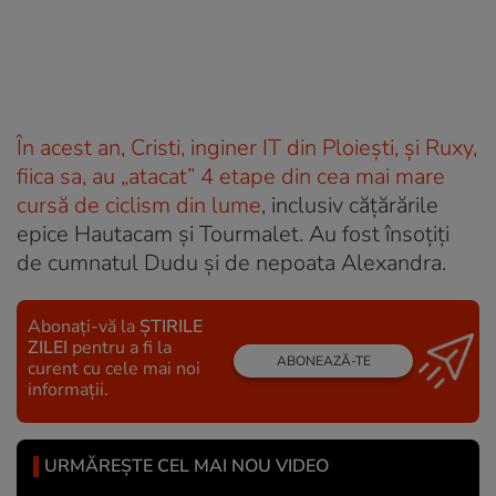
În acest an, Cristi, inginer IT din Ploiești, și Ruxy,
fiica sa, au „atacat” 4 etape din cea mai mare
cursă de ciclism din lume
, inclusiv cățărările
epice Hautacam și Tourmalet. Au fost însoțiți
de cumnatul Dudu și de nepoata Alexandra.
Abonați-vă la
ȘTIRILE
ZILEI
pentru a fi la
ABONEAZĂ-TE
curent cu cele mai noi
informații.
URMĂREȘTE CEL MAI NOU VIDEO