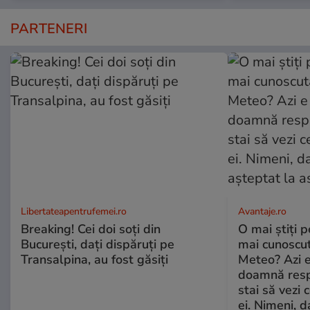
PARTENERI
Libertateapentrufemei.ro
Avantaje.ro
Breaking! Cei doi soți din
O mai știți 
București, dați dispăruți pe
mai cunoscu
Transalpina, au fost găsiți
Meteo? Azi e
doamnă respe
stai să vezi 
ei. Nimeni, d