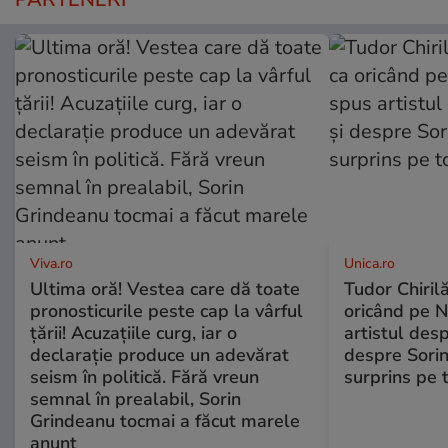
Viva.ro
Unica.ro
Ultima oră! Vestea care dă toate
Tudor Chiril
pronosticurile peste cap la vârful
oricând pe N
țării! Acuzațiile curg, iar o
artistul desp
declarație produce un adevărat
despre Sorin
seism în politică. Fără vreun
surprins pe 
semnal în prealabil, Sorin
Grindeanu tocmai a făcut marele
anunț