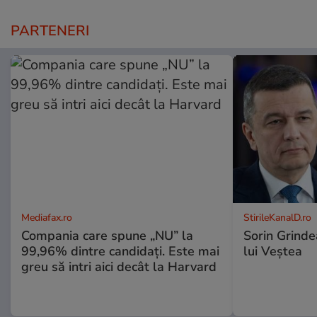
PARTENERI
Mediafax.ro
StirileKanalD.ro
Compania care spune „NU” la
Sorin Grinde
99,96% dintre candidați. Este mai
lui Veștea
greu să intri aici decât la Harvard