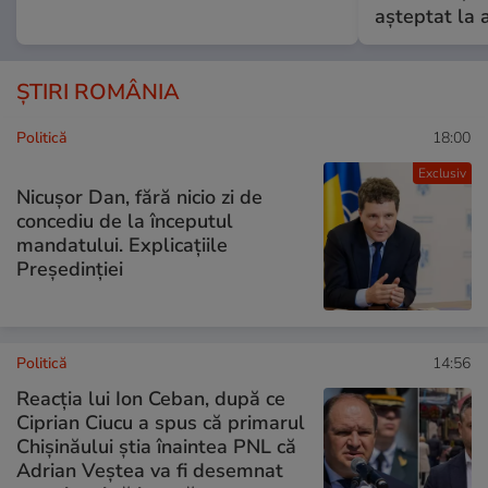
așteptat la 
ȘTIRI ROMÂNIA
Politică
18:00
Exclusiv
Nicușor Dan, fără nicio zi de
concediu de la începutul
mandatului. Explicațiile
Președinției
Politică
14:56
Reacția lui Ion Ceban, după ce
Ciprian Ciucu a spus că primarul
Chișinăului știa înaintea PNL că
Adrian Veștea va fi desemnat