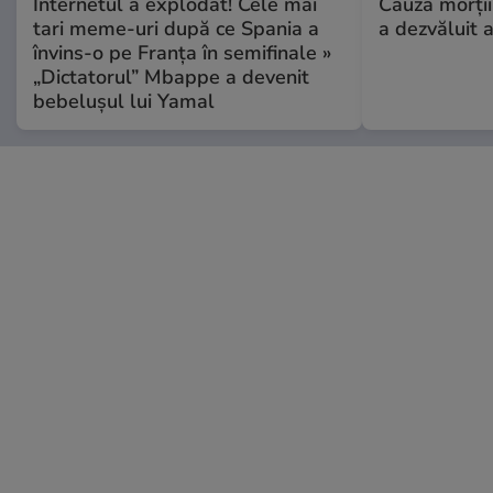
Internetul a explodat! Cele mai
Cauza morții
tari meme-uri după ce Spania a
a dezvăluit 
învins-o pe Franța în semifinale »
„Dictatorul” Mbappe a devenit
bebelușul lui Yamal