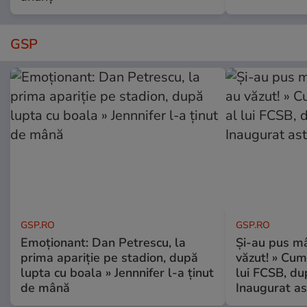
GSP
GSP.RO
GSP.RO
Emoționant: Dan Petrescu, la
Și-au pus mâ
prima apariție pe stadion, după
văzut! » Cum
lupta cu boala » Jennnifer l-a ținut
lui FCSB, du
de mână
Inaugurat as