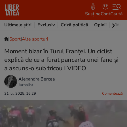
Susține
Cont
Caută
Ultimele știri
Exclusiv
Criză politică
Opinii
Video
|
Sport
|
Alte sporturi
Moment bizar în Turul Franței. Un ciclist
explică de ce a furat pancarta unei fane și
a ascuns-o sub tricou I VIDEO
Alexandra Bercea
Jurnalist
21 iul. 2025, 16:29
Comentează