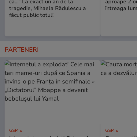
că…” La exact un an de la
aproape 2 ore
tragedie, Mihaela Rădulescu a
întreaga lum
făcut public totul!
PARTENERI
GSP.ro
GSP.ro