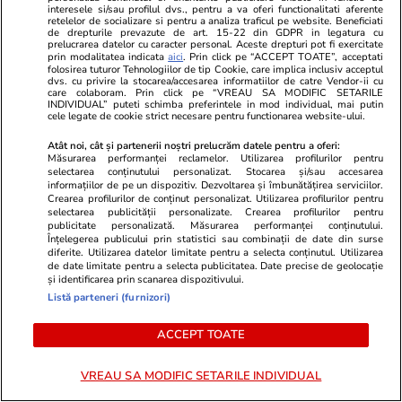
interesele si/sau profilul dvs., pentru a va oferi functionalitati aferente
retelelor de socializare si pentru a analiza traficul pe website. Beneficiati
Știri România
18:48
de drepturile prevazute de art. 15-22 din GDPR in legatura cu
prelucrarea datelor cu caracter personal. Aceste drepturi pot fi exercitate
Rezultatele loto din 19 iulie 2026. Numerele
prin modalitatea indicata
aici
. Prin click pe “ACCEPT TOATE”, acceptati
folosirea tuturor Tehnologiilor de tip Cookie, care implica inclusiv acceptul
câștigătoare extrase duminică
dvs. cu privire la stocarea/accesarea informatiilor de catre Vendor-ii cu
care colaboram. Prin click pe “VREAU SA MODIFIC SETARILE
INDIVIDUAL” puteti schimba preferintele in mod individual, mai putin
cele legate de cookie strict necesare pentru functionarea website-ului.
Lifestyle
18:21
Atât noi, cât și partenerii noștri prelucrăm datele pentru a oferi:
Măsurarea performanței reclamelor. Utilizarea profilurilor pentru
Un cuplu de tineri avocați a murit din cauza
selectarea conținutului personalizat. Stocarea și/sau accesarea
aerului condiționat, în Grecia. Cum a fost
informațiilor de pe un dispozitiv. Dezvoltarea și îmbunătățirea serviciilor.
Crearea profilurilor de conținut personalizat. Utilizarea profilurilor pentru
posibil
selectarea publicității personalizate. Crearea profilurilor pentru
publicitate personalizată. Măsurarea performanței conținutului.
Înțelegerea publicului prin statistici sau combinații de date din surse
diferite. Utilizarea datelor limitate pentru a selecta conținutul. Utilizarea
de date limitate pentru a selecta publicitatea. Date precise de geolocație
Știri Externe
18:07
și identificarea prin scanarea dispozitivului.
Amenda primită de un șofer după ce a depășit
Listă parteneri (furnizori)
viteza cu doar 1,9 km/h, în Italia: „Am decis să
ACCEPT TOATE
plătesc, dar nu să tac”
VREAU SA MODIFIC SETARILE INDIVIDUAL
Știri Locale
18:07