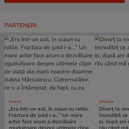
PARTENERI
Viva.ro
Unica.ro
„Era într-un azil, în scaun cu rotile.
Divorț la nive
Fractura de șold i-a...” Un mare
Incredibil ce
actor face acum o dezvăluire
ei, după ani 
zguduitoare despre ultimele clipe
rău când mă