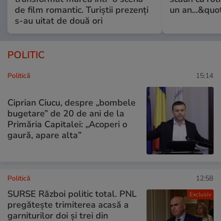
de film romantic. Turiștii prezenți
un an...&quo
s-au uitat de două ori
POLITIC
Politică
15:14
Ciprian Ciucu, despre „bombele
bugetare” de 20 de ani de la
Primăria Capitalei: „Acoperi o
gaură, apare alta”
Politică
12:58
SURSE Război politic total. PNL
Exclusiv
pregătește trimiterea acasă a
garniturilor doi și trei din