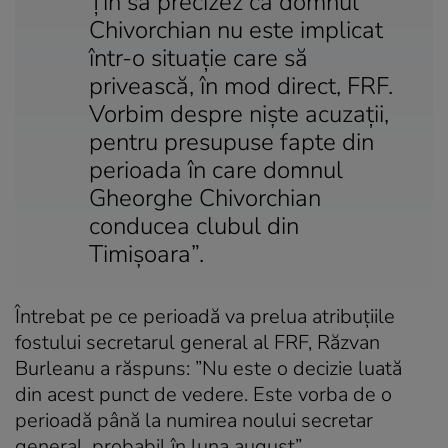
Țin să precizez că domnul
Chivorchian nu este implicat
într-o situație care să
privească, în mod direct, FRF.
Vorbim despre niște acuzații,
pentru presupuse fapte din
perioada în care domnul
Gheorghe Chivorchian
conducea clubul din
Timișoara”.
Întrebat pe ce perioadă va prelua atribuțiile
fostului secretarul general al FRF, Răzvan
Burleanu a răspuns: ”Nu este o decizie luată
din acest punct de vedere. Este vorba de o
perioadă până la numirea noului secretar
general, probabil în luna august”.