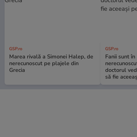
GSP.ro
GSP.ro
Marea rivală a Simonei Halep, de
Fanii sunt în 
nerecunoscut pe plajele din
nerecunoscut
Grecia
doctorul ved
să fie aceea