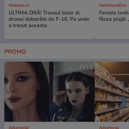
Mediafax.ro
StirileKanalD.ro
ULTIMA ORĂ! Traseul bizar al
Femeie lovit
dronei doborâte de F-16. Pe unde
făcea plajă: „
a trecut aceasta
PROMO
Advertorial
Advertorial