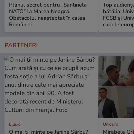
Planul secret pentru „Santinela
Top audienţe
NATO” la Marea Neagră.
bătălia: Univ
Obstacolul neașteptat în calea
FCSB şi Univ
României
cupele europ
PARTENERI
Elle.ro
Unica.ro
O mai ții minte pe Janine Sârbu?
Mirabela Gră