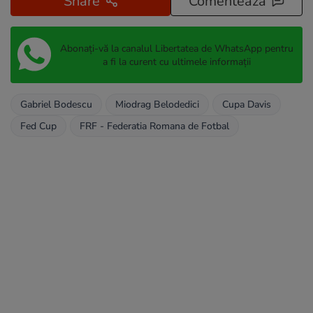
Share
Comentează
Abonați-vă la canalul Libertatea de WhatsApp pentru
a fi la curent cu ultimele informații
Gabriel Bodescu
Miodrag Belodedici
Cupa Davis
Fed Cup
FRF - Federatia Romana de Fotbal