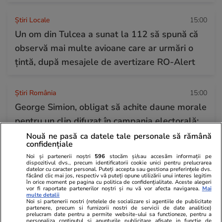
Știri Locale
15:00
Un om din Tulcea a sunat la 112 să spună că
observă mai multe avioane care ar urmări o
țintă, după mesajele de avertizare RO-Alert
Știri România
15:00
George Simion, obligat să achite daune morale
pentru un clip difuzat în campania electorală:
„Votați pe cine vreți, dar nu PSD-ul!”. Aceeași
Nouă ne pasă ca datele tale personale să rămână
confidențiale
reclamantă l-a dat în judecată și pe Fritz
Noi și partenerii noștri
596
stocăm și/sau accesăm informații pe
dispozitivul dvs., precum identificatorii cookie unici pentru prelucrarea
datelor cu caracter personal. Puteți accepta sau gestiona preferințele dvs.
făcând clic mai jos, respectiv vă puteți opune utilizării unui interes legitim
Citește mai multe
în orice moment pe pagina cu politica de confidențialitate. Aceste alegeri
vor fi raportate partenerilor noștri și nu vă vor afecta navigarea.
Mai
multe detalii
Noi si partenerii nostri (retelele de socializare si agentiile de publicitate
partenere, precum si furnizorii nostri de servicii de date analitice)
TRENDING
prelucram date pentru a permite website-ului sa functioneze, pentru a
personaliza continutul si anunturile publicitare afisate in functie de