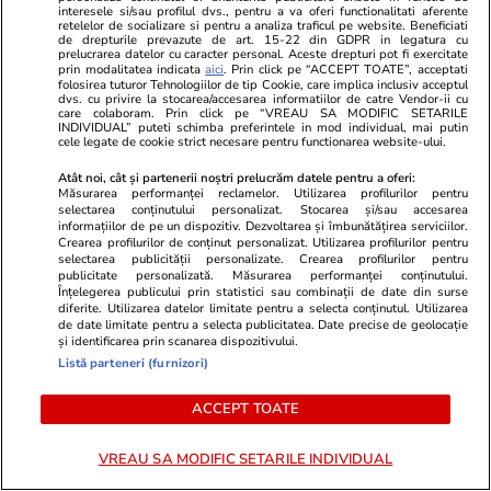
interesele si/sau profilul dvs., pentru a va oferi functionalitati aferente
retelelor de socializare si pentru a analiza traficul pe website. Beneficiati
Știri România
14:59
de drepturile prevazute de art. 15-22 din GDPR in legatura cu
prelucrarea datelor cu caracter personal. Aceste drepturi pot fi exercitate
Prima dronă doborâtă în spațiul aerian
prin modalitatea indicata
aici
. Prin click pe “ACCEPT TOATE”, acceptati
folosirea tuturor Tehnologiilor de tip Cookie, care implica inclusiv acceptul
românesc de un pilot român de F-16. Anunțul
dvs. cu privire la stocarea/accesarea informatiilor de catre Vendor-ii cu
care colaboram. Prin click pe “VREAU SA MODIFIC SETARILE
făcut de președintele Nicușor Dan
INDIVIDUAL” puteti schimba preferintele in mod individual, mai putin
cele legate de cookie strict necesare pentru functionarea website-ului.
Atât noi, cât și partenerii noștri prelucrăm datele pentru a oferi:
Știri România
10:14
Măsurarea performanței reclamelor. Utilizarea profilurilor pentru
selectarea conținutului personalizat. Stocarea și/sau accesarea
Cutremur vineri dimineața în România: unde s-
informațiilor de pe un dispozitiv. Dezvoltarea și îmbunătățirea serviciilor.
Crearea profilurilor de conținut personalizat. Utilizarea profilurilor pentru
a produs seismul
selectarea publicității personalizate. Crearea profilurilor pentru
publicitate personalizată. Măsurarea performanței conținutului.
Înțelegerea publicului prin statistici sau combinații de date din surse
diferite. Utilizarea datelor limitate pentru a selecta conținutul. Utilizarea
Horoscop
12:00
de date limitate pentru a selecta publicitatea. Date precise de geolocație
și identificarea prin scanarea dispozitivului.
Horoscop Urania | Previziuni astrologice pentru
Listă parteneri (furnizori)
perioada 25 – 31 iulie 2026. Luna Plină în
ACCEPT TOATE
Vărsător
VREAU SA MODIFIC SETARILE INDIVIDUAL
Știri România
23 iul.