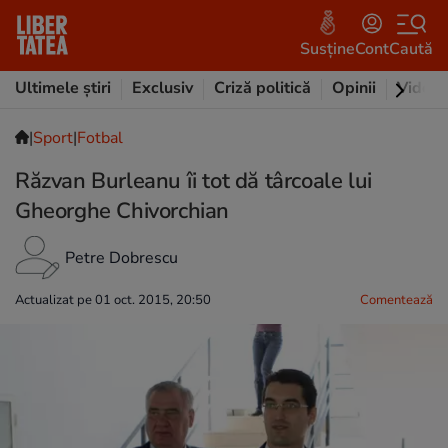
Susține
Cont
Caută
Ultimele știri
Exclusiv
Criză politică
Opinii
Video
|
Sport
|
Fotbal
Răzvan Burleanu îi tot dă târcoale lui
Gheorghe Chivorchian
Petre Dobrescu
Actualizat pe 01 oct. 2015, 20:50
Comentează