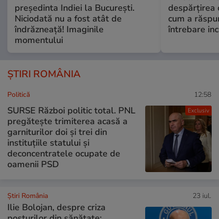
președinta Indiei la București.
despărțirea 
Niciodată nu a fost atât de
cum a răspu
îndrăzneață! Imaginile
întrebare i
momentului
ȘTIRI ROMÂNIA
Politică
12:58
SURSE Război politic total. PNL
Exclusiv
pregătește trimiterea acasă a
garniturilor doi și trei din
instituțiile statului și
deconcentratele ocupate de
oamenii PSD
Știri România
23 iul.
Ilie Bolojan, despre criza
posturilor din sănătate: