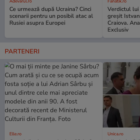
Adevarul.ro
Fanatik.ro
Ce urmează după Ucraina? Cinci
Verdictul lui
scenarii pentru un posibil atac al
greșit Istva
Rusiei asupra Europei
Craiova. Anal
Exclusiv
PARTENERI
Elle.ro
Unica.ro