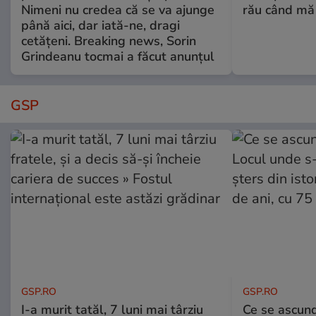
Nimeni nu credea că se va ajunge
rău când mă
până aici, dar iată-ne, dragi
cetățeni. Breaking news, Sorin
Grindeanu tocmai a făcut anunțul
GSP
GSP.RO
GSP.RO
I-a murit tatăl, 7 luni mai târziu
Ce se ascund