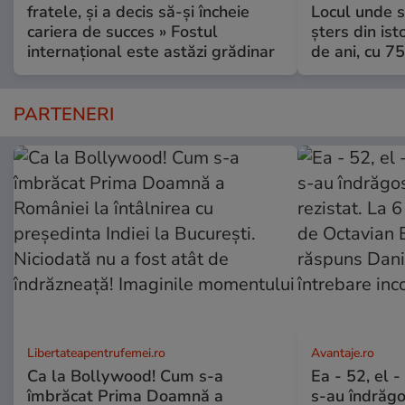
fratele, și a decis să-și încheie
Locul unde s-
cariera de succes » Fostul
șters din ist
internațional este astăzi grădinar
de ani, cu 7
PARTENERI
Libertateapentrufemei.ro
Avantaje.ro
Ca la Bollywood! Cum s-a
Ea - 52, el 
îmbrăcat Prima Doamnă a
s-au îndrăgos