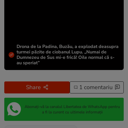
Drona de la Padina, Buzău, a explodat deasupra
turmei păzite de ciobanul Lupu. „Numai de
Dumnezeu de Sus mi-e frică! Oile normal că s-
au speriat”
Share
1 comentariu
Abonați-vă la canalul Libertatea de WhatsApp pentru
a fi la curent cu ultimele informații