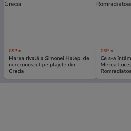
GSP.ro
GSP.ro
Marea rivală a Simonei Halep, de
Ce s-a întâmp
nerecunoscut pe plajele din
Mircea Luces
Grecia
Romradiatoa