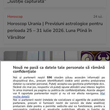
„Justiție capturată”
Horoscop
24 iul.
Horoscop Urania | Previziuni astrologice pentru
perioada 25 – 31 iulie 2026. Luna Plină în
Vărsător
Nouă ne pasă ca datele tale personale să rămână
confidențiale
Noi și partenerii noștri
596
stocăm și/sau accesăm informații pe
dispozitivul dvs., precum identificatorii cookie unici pentru prelucrarea
datelor cu caracter personal. Puteți accepta sau gestiona preferințele dvs.
făcând clic mai jos, respectiv vă puteți opune utilizării unui interes legitim
în orice moment pe pagina cu politica de confidențialitate. Aceste alegeri
vor fi raportate partenerilor noștri și nu vă vor afecta navigarea.
Mai
multe detalii
Noi si partenerii nostri (retelele de socializare si agentiile de publicitate
partenere, precum si furnizorii nostri de servicii de date analitice)
prelucram date pentru a permite website-ului sa functioneze, pentru a
Vacanțe și Cultură
25 iul.
Horoscop
personaliza continutul si anunturile publicitare afisate in functie de