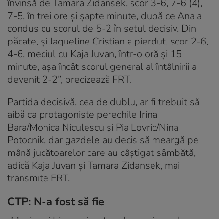
învinsă de Tamara Zidansek, scor 3-6, 7-6 (4),
7-5, în trei ore şi şapte minute, după ce Ana a
condus cu scorul de 5-2 în setul decisiv. Din
păcate, și Jaqueline Cristian a pierdut, scor 2-6,
4-6, meciul cu Kaja Juvan, într-o oră şi 15
minute, așa încât scorul general al întâlnirii a
devenit 2-2”, precizează FRT.
Partida decisivă, cea de dublu, ar fi trebuit să
aibă ca protagoniste perechile Irina
Bara/Monica Niculescu şi Pia Lovric/Nina
Potocnik, dar gazdele au decis să meargă pe
mână jucătoarelor care au câștigat sâmbătă,
adică Kaja Juvan și Tamara Zidansek, mai
transmite FRT.
CTP: N-a fost să fie