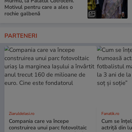
Murmu, la Palatul Cotroceni.
Motivul pentru care a ales o
rochie galbenă
PARTENERI
ZiaruldeIasi.ro
Fanatik.ro
Compania care va începe
Cum se înțe
construirea unui parc fotovoltaic
actriță din l