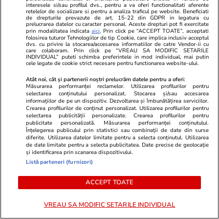
interesele si/sau profilul dvs., pentru a va oferi functionalitati aferente
Compania aeriană Qantas, zbor
Horoscop 26 
retelelor de socializare si pentru a analiza traficul pe website. Beneficiati
de drepturile prevazute de art. 15-22 din GDPR in legatura cu
record de 19 ore din Franța în
încep o perio
prelucrarea datelor cu caracter personal. Aceste drepturi pot fi exercitate
prin modalitatea indicata
aici
. Prin click pe “ACCEPT TOATE”, acceptati
Australia. Ce pățește corpul tău
relația cu su
folosirea tuturor Tehnologiilor de tip Cookie, care implica inclusiv acceptul
dvs. cu privire la stocarea/accesarea informatiilor de catre Vendor-ii cu
când stai aproape o zi întreagă în
fondul unui
care colaboram. Prin click pe “VREAU SA MODIFIC SETARILE
INDIVIDUAL” puteti schimba preferintele in mod individual, mai putin
aer
muncă
cele legate de cookie strict necesare pentru functionarea website-ului.
Atât noi, cât și partenerii noștri prelucrăm datele pentru a oferi:
Măsurarea performanței reclamelor. Utilizarea profilurilor pentru
selectarea conținutului personalizat. Stocarea și/sau accesarea
informațiilor de pe un dispozitiv. Dezvoltarea și îmbunătățirea serviciilor.
Horoscop
25 iul.
Crearea profilurilor de conținut personalizat. Utilizarea profilurilor pentru
Horoscop 26 iulie 2026. Racii
selectarea publicității personalizate. Crearea profilurilor pentru
publicitate personalizată. Măsurarea performanței conținutului.
încep o perioadă mai dificilă în
Înțelegerea publicului prin statistici sau combinații de date din surse
diferite. Utilizarea datelor limitate pentru a selecta conținutul. Utilizarea
relația cu superiorii, poate și pe
de date limitate pentru a selecta publicitatea. Date precise de geolocație
și identificarea prin scanarea dispozitivului.
fondul unui volum mai mare de
Listă parteneri (furnizori)
muncă
ACCEPT TOATE
Vacanțe și Cultură
24 iul.
VREAU SA MODIFIC SETARILE INDIVIDUAL