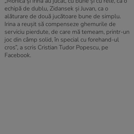
„Monica și Irina au jucat, cu bune și cu rele, ca o
echipă de dublu, Zidansek și Juvan, ca o
alăturare de două jucătoare bune de simplu.
Irina a reușit să compenseze ghemurile de
serviciu pierdute, de care mă temeam, printr-un
joc din câmp solid, în special cu forehand-ul
cros”, a scris Cristian Tudor Popescu, pe
Facebook.