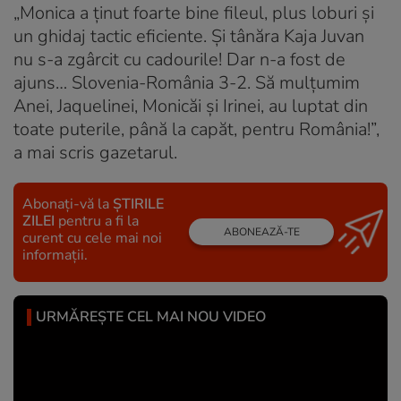
„Monica a ținut foarte bine fileul, plus loburi și
un ghidaj tactic eficiente. Și tânăra Kaja Juvan
nu s-a zgârcit cu cadourile! Dar n-a fost de
ajuns… Slovenia-România 3-2. Să mulțumim
Anei, Jaquelinei, Monicăi și Irinei, au luptat din
toate puterile, până la capăt, pentru România!”,
a mai scris gazetarul.
Abonați-vă la
ȘTIRILE
ZILEI
pentru a fi la
ABONEAZĂ-TE
curent cu cele mai noi
informații.
URMĂREȘTE CEL MAI NOU VIDEO