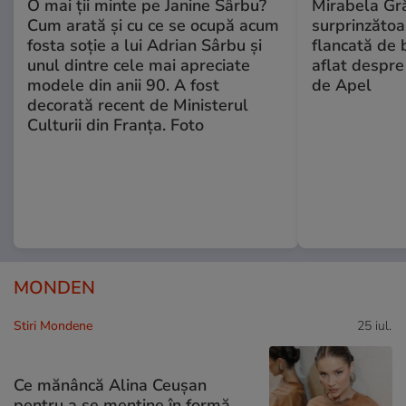
O mai ții minte pe Janine Sârbu?
Mirabela Gră
Cum arată și cu ce se ocupă acum
surprinzătoar
fosta soție a lui Adrian Sârbu și
flancată de 
unul dintre cele mai apreciate
aflat despre
modele din anii 90. A fost
de Apel
decorată recent de Ministerul
Culturii din Franța. Foto
MONDEN
Stiri Mondene
25 iul.
Ce mănâncă Alina Ceușan
pentru a se menține în formă.