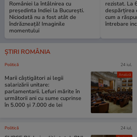
României la întâlnirea cu
rezistat. La 
președinta Indiei la București.
despărțirea 
Niciodată nu a fost atât de
cum a răspu
îndrăzneață! Imaginile
întrebare i
momentului
ȘTIRI ROMÂNIA
Politică
24 iul.
Analiză
Marii câștigători ai legii
salarizării unitare:
parlamentarii. Lefuri mărite în
următorii ani cu sume cuprinse
în 5.000 și 7.000 de lei
Politică
24 iul.