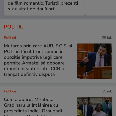
de film romantic. Turiștii prezenți
s-au uitat de două ori
POLITIC
Politică
25 iul.
Mutarea prin care AUR, S.O.S. și
POT au făcut front comun în
opoziție împotriva legii care
permite Armatei să doboare
dronele neautorizate. CCR a
tranșat definitiv disputa
Politică
25 iul.
Cum a apărut Mirabela
Grădinaru la întâlnirea cu
președinta Indiei, Droupadi