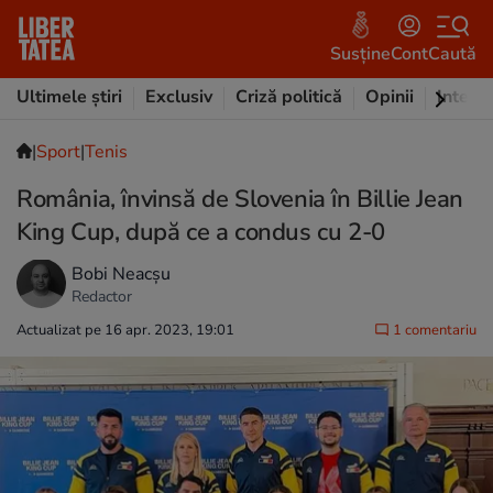
Susține
Cont
Caută
Ultimele știri
Exclusiv
Criză politică
Opinii
Intervi
|
Sport
|
Tenis
România, învinsă de Slovenia în Billie Jean
King Cup, după ce a condus cu 2-0
Bobi Neacșu
Redactor
Actualizat pe 16 apr. 2023, 19:01
1 comentariu