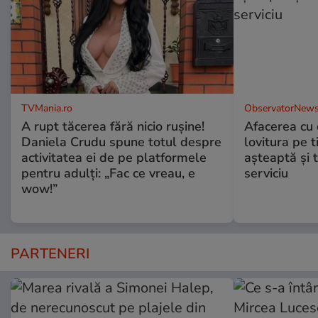
TVMania.ro
ObservatorNews
A rupt tăcerea fără nicio rușine!
Afacerea cu 
Daniela Crudu spune totul despre
lovitura pe t
activitatea ei de pe platformele
aşteaptă şi 
pentru adulți: „Fac ce vreau, e
serviciu
wow!”
PARTENERI