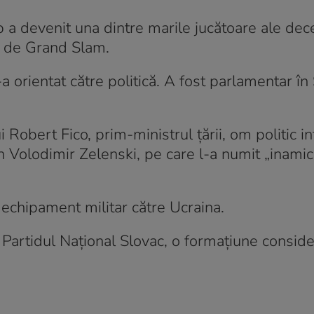
ep a devenit una dintre marile jucătoare ale dec
ă de Grand Slam.
 orientat către politică. A fost parlamentar în
Robert Fico, prim-ministrul țării, om politic int
an Volodimir Zelenski, pe care l-a numit „inamic
echipament militar către Ucraina.
artidul Național Slovac, o formațiune conside