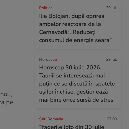
Politică
29 iul.
Ilie Bolojan, după oprirea
ambelor reactoare de la
Cernavodă: „Reduceți
consumul de energie seara”
Horoscop
29 iul.
Horoscop 30 iulie 2026.
Tauriii se interesează mai
puțin ce se discută în spatele
ușilor închise, gestionează
 nou,
mai bine orice sursă de stres
ca pe
Știri România
07:00
Tragerile loto din 30 iulie