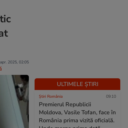
tic
at
 apr. 2025, 02:05
ă
ULTIMELE ȘTIRI
Știri România
09:10
Premierul Republicii
Moldova, Vasile Tofan, face în
România prima vizită oficială.