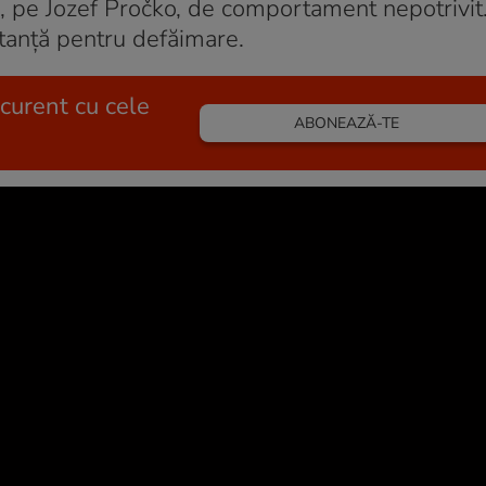
r, pe Jozef Pročko, de comportament nepotrivit
stanță pentru defăimare.
 curent cu cele
ABONEAZĂ-TE