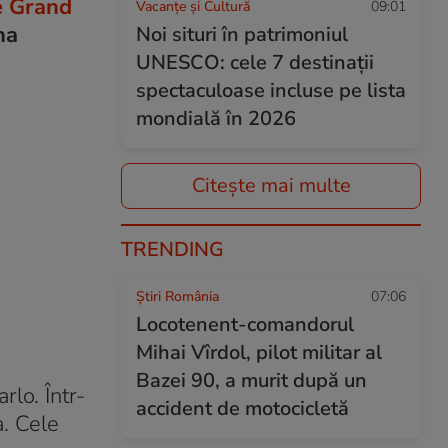
e Grand
Vacanțe și Cultură
09:01
na
Noi situri în patrimoniul
UNESCO: cele 7 destinații
spectaculoase incluse pe lista
mondială în 2026
Citește mai multe
TRENDING
Știri România
07:06
Locotenent-comandorul
Mihai Vîrdol, pilot militar al
Bazei 90, a murit după un
lo. Într-
accident de motocicletă
a. Cele