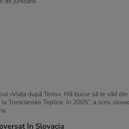
e de junioare.
lubul «Viața după Tenis». Mă bucur să te văd din
 la Trencianske Teplice, în 2005”, a scris slova
na.
versat în Slovacia