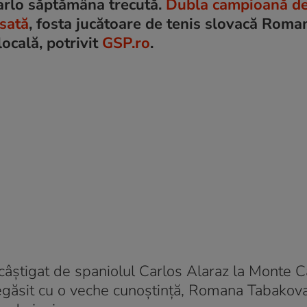
arlo săptămâna trecută.
Dubla campioană d
rsată
, fosta jucătoare de tenis slovacă Roma
locală, potrivit
GSP.ro
.
âștigat de spaniolul Carlos Alaraz la Monte Car
 regăsit cu o veche cunoștință, Romana Tabakov