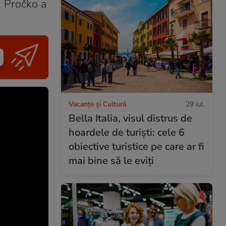
. Pročko a
Vacanțe și Cultură
29 iul.
Bella Italia, visul distrus de
hoardele de turiști: cele 6
obiective turistice pe care ar fi
mai bine să le eviți