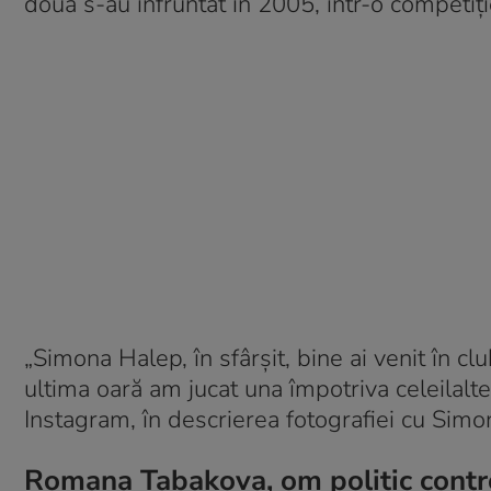
două s-au înfruntat în 2005, într-o competiți
„Simona Halep, în sfârșit, bine ai venit în c
ultima oară am jucat una împotriva celeilalte
Instagram, în descrierea fotografiei cu Simo
Romana Tabakova, om politic contro