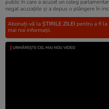
public în care a acuzat un coleg parlamenta
negat acuzațiile și a depus o plângere în in
Abonați-vă la
ȘTIRILE ZILEI
pentru a fi la
mai noi informații.
URMĂREȘTE CEL MAI NOU VIDEO