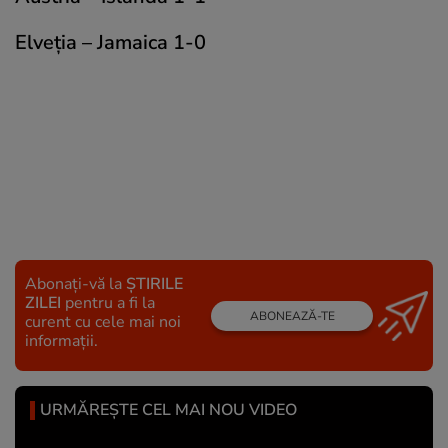
Elveţia – Jamaica 1-0
Abonați-vă la
ȘTIRILE
ZILEI
pentru a fi la
ABONEAZĂ-TE
curent cu cele mai noi
informații.
URMĂREȘTE CEL MAI NOU VIDEO