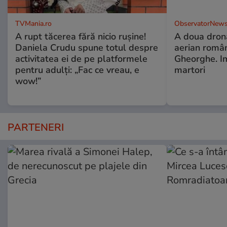
TVMania.ro
ObservatorNews
A rupt tăcerea fără nicio rușine!
A doua dronă
Daniela Crudu spune totul despre
aerian român
activitatea ei de pe platformele
Gheorghe. Im
pentru adulți: „Fac ce vreau, e
martori
wow!”
PARTENERI