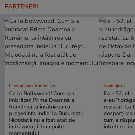
PARTENERI
Libertateapentrufemei.ro
Avantaje.ro
Ca la Bollywood! Cum s-a
Ea - 52, el 
îmbrăcat Prima Doamnă a
s-au îndrăgos
României la întâlnirea cu
rezistat. La 
președinta Indiei la București.
despărțirea 
Niciodată nu a fost atât de
cum a răspu
îndrăzneață! Imaginile
întrebare i
momentului