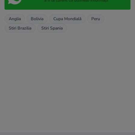
a fi la curent cu ultimele informații
Anglia
Bolivia
Cupa Mondială
Peru
Stiri Brazilia
Stiri Spania