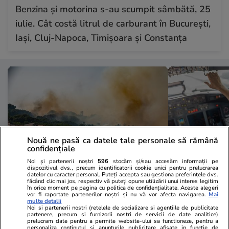
Benzina și motorina s-au scumpit sâmbătă, 25
iulie. Cât costă litrul de carburant în București,
Iași, Cluj-Napoca, Timișoara și Constanța
Nouă ne pasă ca datele tale personale să rămână
confidențiale
Noi și partenerii noștri
596
stocăm și/sau accesăm informații pe
dispozitivul dvs., precum identificatorii cookie unici pentru prelucrarea
datelor cu caracter personal. Puteți accepta sau gestiona preferințele dvs.
făcând clic mai jos, respectiv vă puteți opune utilizării unui interes legitim
Vacanțe și Cultură
24 iul.
Vacanțe și Cultu
în orice moment pe pagina cu politica de confidențialitate. Aceste alegeri
vor fi raportate partenerilor noștri și nu vă vor afecta navigarea.
Mai
Hartă live pentru incendiile din
Piloții folos
multe detalii
Noi si partenerii nostri (retelele de socializare si agentiile de publicitate
Europa: cum verifici pe telefon
pentru a se
partenere, precum si furnizorii nostri de servicii de date analitice)
prelucram date pentru a permite website-ului sa functioneze, pentru a
dacă vacanța îți este pusă în
bordul avioa
personaliza continutul si anunturile publicitare afisate in functie de