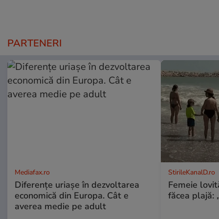
PARTENERI
Mediafax.ro
StirileKanalD.ro
Diferențe uriașe în dezvoltarea
Femeie lovit
economică din Europa. Cât e
făcea plajă: „
averea medie pe adult