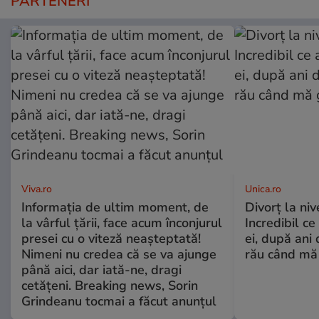
PARTENERI
Viva.ro
Unica.ro
Informația de ultim moment, de
Divorț la nive
la vârful țării, face acum înconjurul
Incredibil ce
presei cu o viteză neașteptată!
ei, după ani 
Nimeni nu credea că se va ajunge
rău când mă
până aici, dar iată-ne, dragi
cetățeni. Breaking news, Sorin
Grindeanu tocmai a făcut anunțul