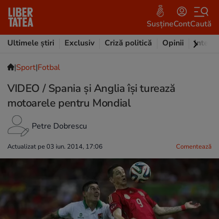
Susține
Cont
Caută
Ultimele știri
Exclusiv
Criză politică
Opinii
Intervi
|
Sport
|
Fotbal
VIDEO / Spania şi Anglia îşi turează
motoarele pentru Mondial
Petre Dobrescu
Actualizat pe 03 iun. 2014, 17:06
Comentează