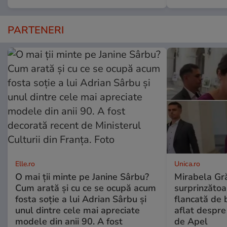
PARTENERI
Elle.ro
Unica.ro
O mai ții minte pe Janine Sârbu?
Mirabela Gră
Cum arată și cu ce se ocupă acum
surprinzătoar
fosta soție a lui Adrian Sârbu și
flancată de 
unul dintre cele mai apreciate
aflat despre
modele din anii 90. A fost
de Apel