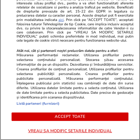
interesele si/sau profilul dvs., pentru a va oferi functionalitati aferente
pericol
să fie atenți 
retelelor de socializare si pentru a analiza traficul pe website. Beneficiati
de drepturile prevazute de art. 15-22 din GDPR in legatura cu
prelucrarea datelor cu caracter personal. Aceste drepturi pot fi exercitate
prin modalitatea indicata
aici
. Prin click pe “ACCEPT TOATE”, acceptati
folosirea tuturor Tehnologiilor de tip Cookie, care implica inclusiv acceptul
dvs. cu privire la stocarea/accesarea informatiilor de catre Vendor-ii cu
care colaboram. Prin click pe “VREAU SA MODIFIC SETARILE
INDIVIDUAL” puteti schimba preferintele in mod individual, mai putin
Horoscop
24 iul.
cele legate de cookie strict necesare pentru functionarea website-ului.
Horoscop 25 iulie 2026.
Atât noi, cât și partenerii noștri prelucrăm datele pentru a oferi:
Măsurarea performanței reclamelor. Utilizarea profilurilor pentru
Balanțele pot descoperi că au
selectarea conținutului personalizat. Stocarea și/sau accesarea
informațiilor de pe un dispozitiv. Dezvoltarea și îmbunătățirea serviciilor.
resurse nebănuite, când au
Crearea profilurilor de conținut personalizat. Utilizarea profilurilor pentru
selectarea publicității personalizate. Crearea profilurilor pentru
impresia că nu vor mai scăpa de
publicitate personalizată. Măsurarea performanței conținutului.
Înțelegerea publicului prin statistici sau combinații de date din surse
probleme
diferite. Utilizarea datelor limitate pentru a selecta conținutul. Utilizarea
de date limitate pentru a selecta publicitatea. Date precise de geolocație
și identificarea prin scanarea dispozitivului.
Listă parteneri (furnizori)
Vacanțe și Cultură
24 iul.
ACCEPT TOATE
Cum să călătoreşti doar cu
VREAU SA MODIFIC SETARILE INDIVIDUAL
bagajul de mână. Ghid pentru