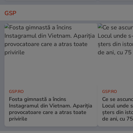
GSP
GSP.RO
GSP.RO
Fosta gimnastă a încins
Ce se ascund
Instagramul din Vietnam. Apariția
Locul unde s-
provocatoare care a atras toate
șters din ist
privirile
de ani, cu 7