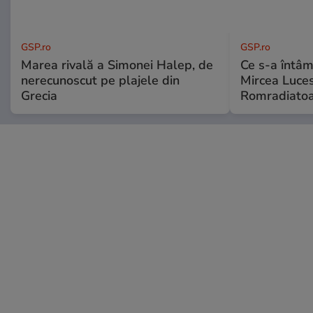
GSP.ro
GSP.ro
Marea rivală a Simonei Halep, de
Ce s-a întâmp
nerecunoscut pe plajele din
Mircea Luces
Grecia
Romradiatoa