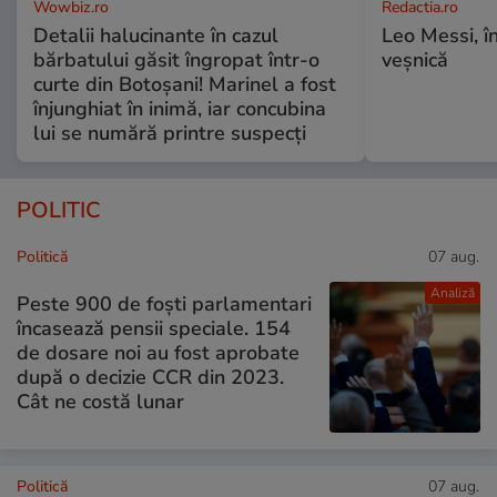
Wowbiz.ro
Redactia.ro
Detalii halucinante în cazul
Leo Messi, î
bărbatului găsit îngropat într-o
veșnică
curte din Botoșani! Marinel a fost
înjunghiat în inimă, iar concubina
lui se numără printre suspecți
POLITIC
Politică
07 aug.
Analiză
Peste 900 de foști parlamentari
încasează pensii speciale. 154
de dosare noi au fost aprobate
după o decizie CCR din 2023.
Cât ne costă lunar
Politică
07 aug.