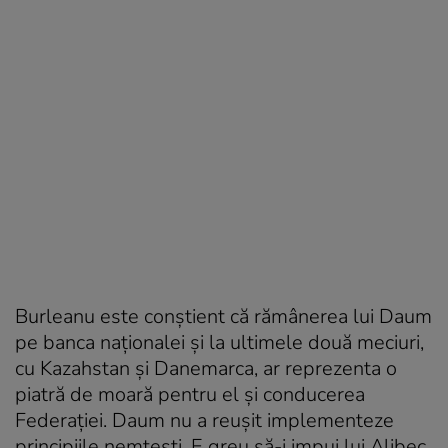
Burleanu este conștient că rămânerea lui Daum
pe banca naționalei și la ultimele două meciuri,
cu Kazahstan și Danemarca, ar reprezenta o
piatră de moară pentru el și conducerea
Federației. Daum nu a reușit implementeze
principiile nemțești. E greu să-i impui lui Alibec