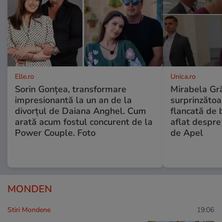
Elle.ro
Unica.ro
Sorin Gonțea, transformare
Mirabela Gră
impresionantă la un an de la
surprinzătoar
divorțul de Daiana Anghel. Cum
flancată de 
arată acum fostul concurent de la
aflat despre
Power Couple. Foto
de Apel
MONDEN
Stiri Mondene
19:06