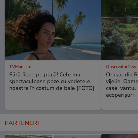
TVMania.ro
ObservatorNews
Fără filtre pe plajă! Cele mai
Oraşul din 
spectaculoase poze cu vedetele
vijelie. Oame
noastre în costum de baie [FOTO]
case, vântul
acoperişuri
PARTENERI