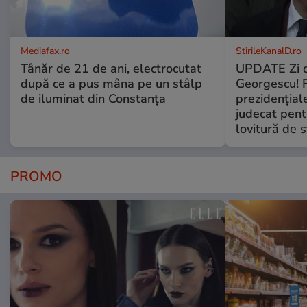
Mediafax.ro
StirileKanalD.ro
Tânăr de 21 de ani, electrocutat
UPDATE Zi d
după ce a pus mâna pe un stâlp
Georgescu! F
de iluminat din Constanța
prezidențiale
judecat pent
lovitură de s
PROMO