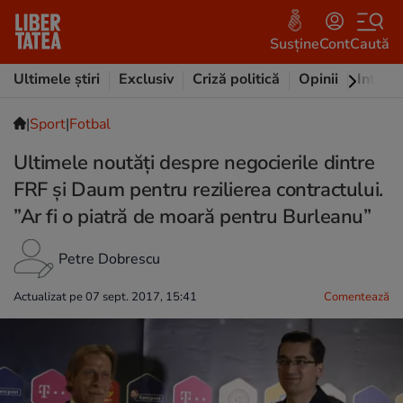
Susține
Cont
Caută
Ultimele știri
Exclusiv
Criză politică
Opinii
Intervi
|
Sport
|
Fotbal
Ultimele noutăți despre negocierile dintre
FRF și Daum pentru rezilierea contractului.
”Ar fi o piatră de moară pentru Burleanu”
Petre Dobrescu
Actualizat pe 07 sept. 2017, 15:41
Comentează