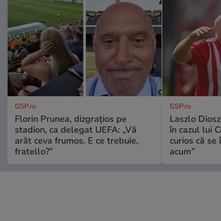
GSP.ro
GSP.ro
Florin Prunea, dizgrațios pe
Laszlo Diosz
stadion, ca delegat UEFA: „Vă
în cazul lui 
arăt ceva frumos. E ce trebuie,
curios că se
fratello?”
acum”