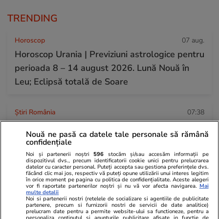
TRENDING
Horoscop
07 aug.
Horoscop Urania | Previziuni astrologice pentru
perioada 8 – 14 august 2026. Lună Nouă în
Leu; Eclipsă totală de Soare
Știri România
07:38
16 județe lovite sâmbătă de furtuni cu grindină
Nouă ne pasă ca datele tale personale să rămână
și ploi torențiale. Harta zonelor vizate de
confidențiale
avertizarea meteo ANM cod galben
Noi și partenerii noștri
596
stocăm și/sau accesăm informații pe
dispozitivul dvs., precum identificatorii cookie unici pentru prelucrarea
datelor cu caracter personal. Puteți accepta sau gestiona preferințele dvs.
făcând clic mai jos, respectiv vă puteți opune utilizării unui interes legitim
în orice moment pe pagina cu politica de confidențialitate. Aceste alegeri
Știri România
07 aug.
vor fi raportate partenerilor noștri și nu vă vor afecta navigarea.
Mai
multe detalii
Debitul Dunării a atins un minim istoric, dar
Noi si partenerii nostri (retelele de socializare si agentiile de publicitate
partenere, precum si furnizorii nostri de servicii de date analitice)
hidrologii anunță că fluviul va începe să
prelucram date pentru a permite website-ului sa functioneze, pentru a
personaliza continutul si anunturile publicitare afisate in functie de