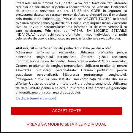
crească din 13 august: „Am mai câștiga 3-4
interesele si/sau profilul dvs., pentru a va oferi functionalitati aferente
retelelor de socializare si pentru a analiza traficul pe website. Beneficiati
de drepturile prevazute de art. 15-22 din GDPR in legatura cu
zile”
prelucrarea datelor cu caracter personal. Aceste drepturi pot fi exercitate
prin modalitatea indicata
aici
. Prin click pe “ACCEPT TOATE”, acceptati
folosirea tuturor Tehnologiilor de tip Cookie, care implica inclusiv acceptul
dvs. cu privire la stocarea/accesarea informatiilor de catre Vendor-ii cu
Știri Externe
07 aug.
care colaboram. Prin click pe “VREAU SA MODIFIC SETARILE
INDIVIDUAL” puteti schimba preferintele in mod individual, mai putin
Intervenția Bruxelles-ului a fost praf în ochi:
cele legate de cookie strict necesare pentru functionarea website-ului.
conflictul dintre Spania și Italia privind
Atât noi, cât și partenerii noștri prelucrăm datele pentru a oferi:
Măsurarea performanței reclamelor. Utilizarea profilurilor pentru
controalele la frontieră se acutizează.
selectarea conținutului personalizat. Stocarea și/sau accesarea
informațiilor de pe un dispozitiv. Dezvoltarea și îmbunătățirea serviciilor.
Madridul amenință cu represalii
Crearea profilurilor de conținut personalizat. Utilizarea profilurilor pentru
selectarea publicității personalizate. Crearea profilurilor pentru
publicitate personalizată. Măsurarea performanței conținutului.
Înțelegerea publicului prin statistici sau combinații de date din surse
diferite. Utilizarea datelor limitate pentru a selecta conținutul. Utilizarea
de date limitate pentru a selecta publicitatea. Date precise de geolocație
și identificarea prin scanarea dispozitivului.
Listă parteneri (furnizori)
ACCEPT TOATE
VREAU SA MODIFIC SETARILE INDIVIDUAL