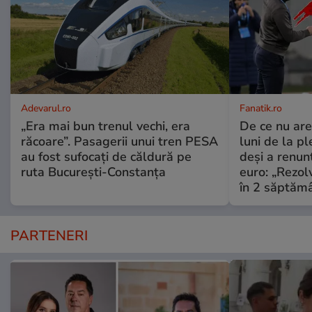
Adevarul.ro
Fanatik.ro
„Era mai bun trenul vechi, era
De ce nu are
răcoare”. Pasagerii unui tren PESA
luni de la p
au fost sufocați de căldură pe
deși a renun
ruta București-Constanța
euro: „Rezo
în 2 săptămâ
PARTENERI