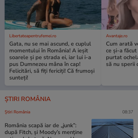
Libertateapentrufemei.ro
Avantaje.ro
Gata, nu se mai ascund, e cuplul
Cum arată v
momentului în România! A ieșit
ce și-a făcut
soarele și pe strada ei, iar lui i-a
purtat ochel
pus Dumnezeu mâna în cap!
să nu sperii c
Felicitări, să fiți fericiți! Că frumoși
sunteți!
ȘTIRI ROMÂNIA
Știri România
08:37
România scapă iar de „junk”:
după Fitch, și Moody’s menține