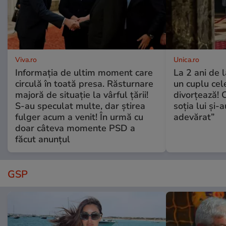
Viva.ro
Unica.ro
Informația de ultim moment care
La 2 ani de 
circulă în toată presa. Răsturnare
un cuplu ce
majoră de situație la vârful țării!
divorțează! C
S-au speculat multe, dar știrea
soția lui și-
fulger acum a venit! În urmă cu
adevărat”
doar câteva momente PSD a
făcut anunțul
GSP