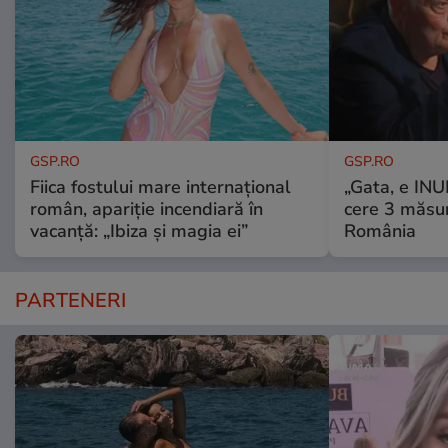
GSP.RO
GSP.RO
Fiica fostului mare internațional
„Gata, e IN
român, apariție incendiară în
cere 3 măsu
vacanță: „Ibiza și magia ei”
România
PARTENERI