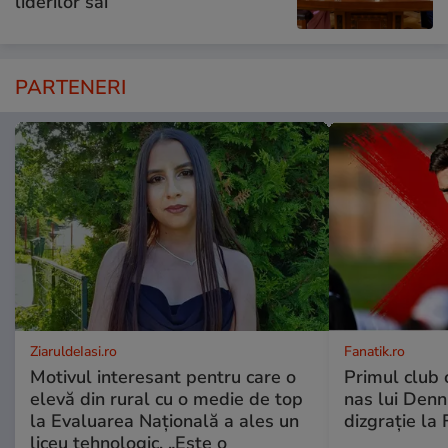
liderilor săi
PARTENERI
ZiaruldeIasi.ro
Fanatik.ro
Motivul interesant pentru care o
Primul club c
elevă din rural cu o medie de top
nas lui Denni
la Evaluarea Națională a ales un
dizgrație la 
liceu tehnologic. „Este o