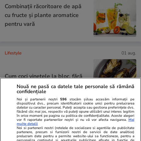
Combinaţii răcoritoare de apă
cu fructe şi plante aromatice
pentru vară
Lifestyle
01 aug.
Cum coci vinetele la bloc, fără
să umpli casa de fum
Nouă ne pasă ca datele tale personale să rămână
confidențiale
Noi și partenerii noștri
596
stocăm și/sau accesăm informații pe
dispozitivul dvs., precum identificatorii cookie unici pentru prelucrarea
datelor cu caracter personal. Puteți accepta sau gestiona preferințele dvs.
făcând clic mai jos, respectiv vă puteți opune utilizării unui interes legitim
în orice moment pe pagina cu politica de confidențialitate. Aceste alegeri
Lifestyle
28 iul.
vor fi raportate partenerilor noștri și nu vă vor afecta navigarea.
Mai
multe detalii
Noi si partenerii nostri (retelele de socializare si agentiile de publicitate
partenere, precum si furnizorii nostri de servicii de date analitice)
prelucram date pentru a permite website-ului sa functioneze, pentru a
personaliza continutul si anunturile publicitare afisate in functie de