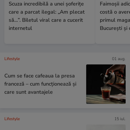
Scuza incredibilă a unei șoferițe
Faimoșii adi
care a parcat ilegal: „Am plecat
costă o aver
să…”. Biletul viral care a cucerit
primul magaz
internetul
București și 
Lifestyle
01 aug.
Cum se face cafeaua la presa
franceză – cum funcționează și
care sunt avantajele
Lifestyle
15 iul.