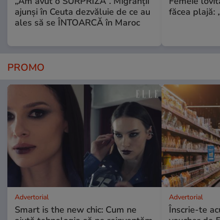
„Am avut o SURPRIZĂ”. Migranții
Femeie lovit
ajunși în Ceuta dezvăluie de ce au
făcea plajă: „
ales să se ÎNTOARCĂ în Maroc
PROMO
Advertorial
Advertorial
Smart is the new chic: Cum ne
Înscrie-te ac