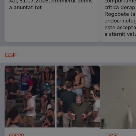
Azi, 31.07.2026, premierul demis
comportamen
a anunțat tot
critică derap
Rogobete la
endocrinolog
este accepta
a stârnit valu
GSP
GSP.RO
GSP.RO