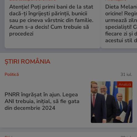
Atenție! Poți primi bani de la stat
Dieta Melan
dacă-ți îngrijești părinții, bunicii
oricine! Regi
sau pe cineva vârstnic din familie.
urmează zilni
Acum s-a decis! Cum trebuie să
specialiști! 
procedezi
fiecare zi și 
acestui stil 
ȘTIRI ROMÂNIA
Politică
31 iul.
Analiză
PNRR îngrășat în ajun. Legea
ANI trebuia, inițial, să fie gata
din decembrie 2024