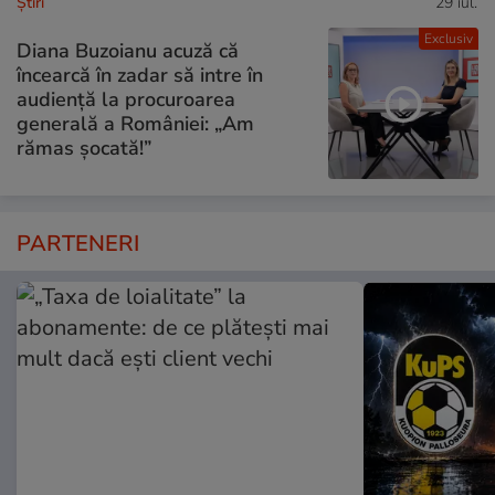
Ştiri
29 iul.
Exclusiv
Diana Buzoianu acuză că
încearcă în zadar să intre în
audiență la procuroarea
generală a României: „Am
rămas șocată!”
PARTENERI