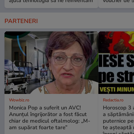
ajută tehnologia să ne reinventăm
voucher de 5
PARTENERI
Wowbiz.ro
Redactia.ro
Monica Pop a suferit un AVC!
Horoscop 3 
Anunțul îngrijorător a fost făcut
a săptămânii
chiar de medicul oftalmolog: „M-
puternice pe
am supărat foarte tare”
te așteaptă 
începi săptă