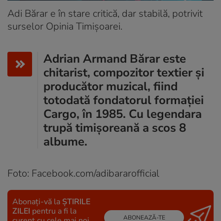
Adi Bărar e în stare critică, dar stabilă, potrivit
surselor Opinia Timișoarei.
Adrian Armand Bărar este
chitarist, compozitor textier și
producător muzical, fiind
totodată fondatorul formației
Cargo, în 1985. Cu legendara
trupă timișoreană a scos 8
albume.
Foto: F
acebook.com/adibararofficial
Abonați-vă la
ȘTIRILE
ZILEI
pentru a fi la
ABONEAZĂ-TE
curent cu cele mai noi