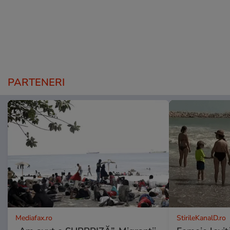
PARTENERI
Mediafax.ro
StirileKanalD.ro