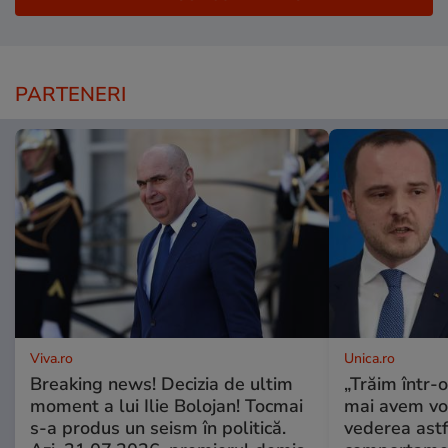
PARTENERI
Viva.ro
Unica.ro
Breaking news! Decizia de ultim
„Trăim într-
moment a lui Ilie Bolojan! Tocmai
mai avem vo
s-a produs un seism în politică.
vederea astf