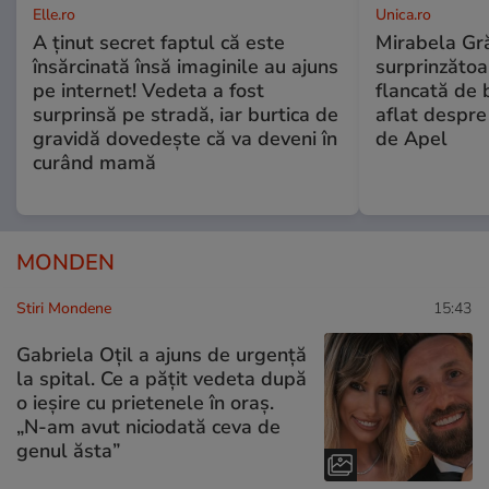
Elle.ro
Unica.ro
A ținut secret faptul că este
Mirabela Gră
însărcinată însă imaginile au ajuns
surprinzătoar
pe internet! Vedeta a fost
flancată de 
surprinsă pe stradă, iar burtica de
aflat despre
gravidă dovedește că va deveni în
de Apel
curând mamă
MONDEN
Stiri Mondene
15:43
Gabriela Oțil a ajuns de urgență
la spital. Ce a pățit vedeta după
o ieșire cu prietenele în oraș.
„N-am avut niciodată ceva de
genul ăsta”