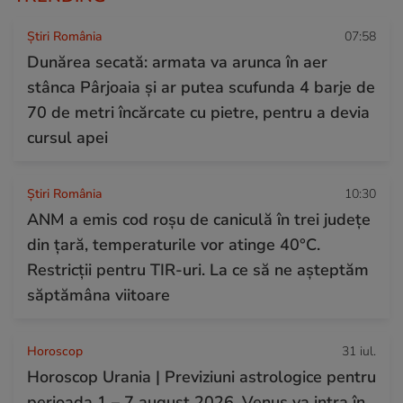
Știri România
07:58
Dunărea secată: armata va arunca în aer
stânca Pârjoaia și ar putea scufunda 4 barje de
70 de metri încărcate cu pietre, pentru a devia
cursul apei
Știri România
10:30
ANM a emis cod roșu de caniculă în trei județe
din țară, temperaturile vor atinge 40°C.
Restricții pentru TIR-uri. La ce să ne așteptăm
săptămâna viitoare
Horoscop
31 iul.
Horoscop Urania | Previziuni astrologice pentru
perioada 1 – 7 august 2026. Venus va intra în