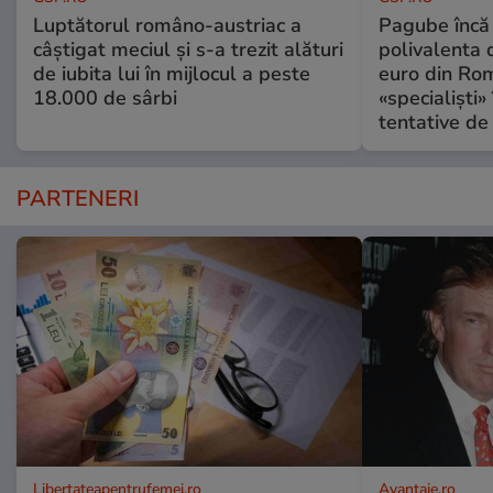
Luptătorul româno-austriac a
Pagube încă 
câștigat meciul și s-a trezit alături
polivalenta 
de iubita lui în mijlocul a peste
euro din Rom
18.000 de sârbi
«specialiști»
tentative de 
PARTENERI
Libertateapentrufemei.ro
Avantaje.ro