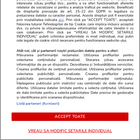
Câte calorii are pepenele roșu –
interesele si/sau profilul dvs., pentru a va oferi functionalitati aferente
retelelor de socializare si pentru a analiza traficul pe website. Beneficiati
beneficii și contraindicații
de drepturile prevazute de art. 15-22 din GDPR in legatura cu
prelucrarea datelor cu caracter personal. Aceste drepturi pot fi exercitate
prin modalitatea indicata
aici
. Prin click pe “ACCEPT TOATE”, acceptati
folosirea tuturor Tehnologiilor de tip Cookie, care implica inclusiv acceptul
dvs. cu privire la stocarea/accesarea informatiilor de catre Vendor-ii cu
care colaboram. Prin click pe “VREAU SA MODIFIC SETARILE
INDIVIDUAL” puteti schimba preferintele in mod individual, mai putin
cele legate de cookie strict necesare pentru functionarea website-ului.
Știri România
15:35
Prima încercare de deviere a
Atât noi, cât și partenerii noștri prelucrăm datele pentru a oferi:
Măsurarea performanței reclamelor. Utilizarea profilurilor pentru
cursului Dunării a eșuat.
selectarea conținutului personalizat. Stocarea și/sau accesarea
informațiilor de pe un dispozitiv. Dezvoltarea și îmbunătățirea serviciilor.
Operațiunea pentru dislocarea
Crearea profilurilor de conținut personalizat. Utilizarea profilurilor pentru
selectarea publicității personalizate. Crearea profilurilor pentru
stâncii Pârjoaia va fi reluată luni
publicitate personalizată. Măsurarea performanței conținutului.
Înțelegerea publicului prin statistici sau combinații de date din surse
cu o cantitate dublă de
diferite. Utilizarea datelor limitate pentru a selecta conținutul. Utilizarea
de date limitate pentru a selecta publicitatea. Date precise de geolocație
epxlozibil
și identificarea prin scanarea dispozitivului.
Listă parteneri (furnizori)
Știri România
14:55
ACCEPT TOATE
Fermierii nu mai găsesc
VREAU SA MODIFIC SETARILE INDIVIDUAL
muncitori români calificați