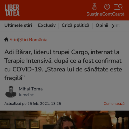
Susține
Cont
Caută
Ultimele știri
Exclusiv
Criză politică
Opinii
Intervi
|
Ştiri
|
Știri România
Adi Bărar, liderul trupei Cargo, internat la
Terapie Intensivă, după ce a fost confirmat
cu COVID-19. „Starea lui de sănătate este
fragilă”
Mihai Toma
Jurnalist
Actualizat pe 25 feb. 2021, 13:25
Comentează