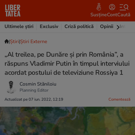
Susține
Cont
Caută
Ultimele știri
Exclusiv
Criză politică
Opinii
Intervi
|
Ştiri
|
Știri Externe
„Al treilea, pe Dunăre și prin România”, a
răspuns Vladimir Putin în timpul interviului
acordat postului de televiziune Rossiya 1
Cosmin Stăniloiu
Planning Editor
Actualizat pe 07 iun. 2022, 12:19
Comentează