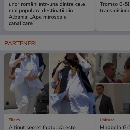
unor români într-una dintre cele
Tromso 0-5! 
mai populare destinații din
transmisiune
Albania: „Apa mirosea a
canalizare”
PARTENERI
Elle.ro
Unica.ro
A ținut secret faptul că este
Mirabela Gră