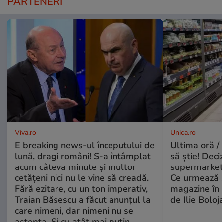
PARTENERI
Viva.ro
Unica.ro
E breaking news-ul începutului de
Ultima oră / 
lună, dragi români! S-a întâmplat
să știe! Deci
acum câteva minute și multor
supermarketu
cetățeni nici nu le vine să creadă.
Ce urmează s
Fără ezitare, cu un ton imperativ,
magazine în 
Traian Băsescu a făcut anunțul la
de Ilie Boloj
care nimeni, dar nimeni nu se
aștepta. Și cu atât mai puțin