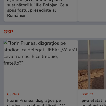
susținătorii lui Ilie Bolojan! Ce a
spus fostul președinte al
României
GSP
GSP.RO
GSP.RO
Florin Prunea, dizgrațios pe
Și-a etalat 
stadion, ca delegat UEFA: „Vă
pe plajele d