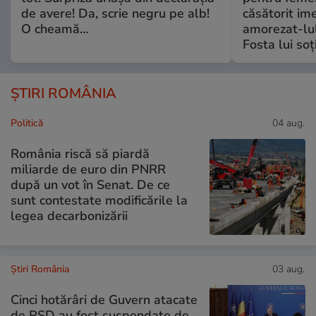
de avere! Da, scrie negru pe alb!
căsătorit ime
O cheamă…
amorezat-lul
Fosta lui soț
ȘTIRI ROMÂNIA
Politică
04 aug.
România riscă să piardă
miliarde de euro din PNRR
după un vot în Senat. De ce
sunt contestate modificările la
legea decarbonizării
Știri România
03 aug.
Cinci hotărâri de Guvern atacate
de PSD au fost suspendate de