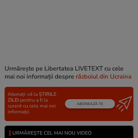
Urmărește pe Libertatea LIVETEXT cu cele
mai noi informații despre
războiul din Ucraina
Abonați-vă la
ȘTIRILE
ZILEI
pentru a fi la
ABONEAZĂ-TE
curent cu cele mai noi
informații.
URMĂREȘTE CEL MAI NOU VIDEO