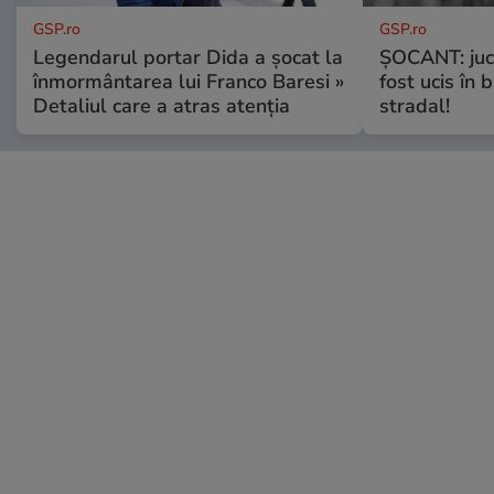
GSP.ro
GSP.ro
Legendarul portar Dida a șocat la
ȘOCANT: jucă
înmormântarea lui Franco Baresi »
fost ucis în 
Detaliul care a atras atenția
stradal!