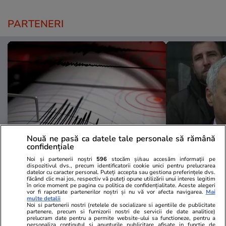
PARTENERI
Nouă ne pasă ca datele tale personale să rămână
confidențiale
Mediafax.ro
StirileKanalD.ro
Noi și partenerii noștri
596
stocăm și/sau accesăm informații pe
dispozitivul dvs., precum identificatorii cookie unici pentru prelucrarea
Cutremur în România, joi după-
UPDATE Zi d
datelor cu caracter personal. Puteți accepta sau gestiona preferințele dvs.
amiază. Unde s-a produs și ce
Georgescu! F
făcând clic mai jos, respectiv vă puteți opune utilizării unui interes legitim
în orice moment pe pagina cu politica de confidențialitate. Aceste alegeri
magnitudine a avut
prezidențiale
vor fi raportate partenerilor noștri și nu vă vor afecta navigarea.
Mai
multe detalii
judecat pent
Noi si partenerii nostri (retelele de socializare si agentiile de publicitate
partenere, precum si furnizorii nostri de servicii de date analitice)
lovitură de s
prelucram date pentru a permite website-ului sa functioneze, pentru a
personaliza continutul si anunturile publicitare afisate in functie de