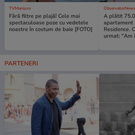
TVMania.ro
ObservatorNews
Fără filtre pe plajă! Cele mai
A plătit 75.
spectaculoase poze cu vedetele
apartament
noastre în costum de baie [FOTO]
Residence. 
urmat: "Am 
PARTENERI