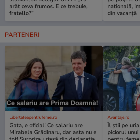
arăt ceva frumos. E ce trebuie,
națională, i
fratello?”
din vacanță
PARTENERI
Libertateapentrufemei.ro
Avantaje.ro
Gata, e oficial! Ce salariu are
Îl știi pe ur
Mirabela Grădinaru, dar asta nu e
piciorul unui
tot! Surpriza uriașă din declarația
pentru femei