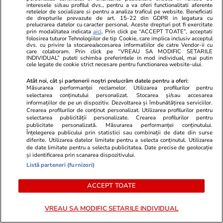
interesele si/sau profilul dvs., pentru a va oferi functionalitati aferente
retelelor de socializare si pentru a analiza traficul pe website. Beneficiati
de drepturile prevazute de art. 15-22 din GDPR in legatura cu
PROMO
prelucrarea datelor cu caracter personal. Aceste drepturi pot fi exercitate
prin modalitatea indicata
aici
. Prin click pe “ACCEPT TOATE”, acceptati
folosirea tuturor Tehnologiilor de tip Cookie, care implica inclusiv acceptul
dvs. cu privire la stocarea/accesarea informatiilor de catre Vendor-ii cu
care colaboram. Prin click pe “VREAU SA MODIFIC SETARILE
INDIVIDUAL” puteti schimba preferintele in mod individual, mai putin
cele legate de cookie strict necesare pentru functionarea website-ului.
Atât noi, cât și partenerii noștri prelucrăm datele pentru a oferi:
Măsurarea performanței reclamelor. Utilizarea profilurilor pentru
selectarea conținutului personalizat. Stocarea și/sau accesarea
informațiilor de pe un dispozitiv. Dezvoltarea și îmbunătățirea serviciilor.
Crearea profilurilor de conținut personalizat. Utilizarea profilurilor pentru
selectarea publicității personalizate. Crearea profilurilor pentru
publicitate personalizată. Măsurarea performanței conținutului.
Înțelegerea publicului prin statistici sau combinații de date din surse
diferite. Utilizarea datelor limitate pentru a selecta conținutul. Utilizarea
de date limitate pentru a selecta publicitatea. Date precise de geolocație
Advertorial
Advertorial
și identificarea prin scanarea dispozitivului.
Smart is the new chic: Cum ne
Înscrie-te ac
Listă parteneri (furnizori)
ajută tehnologia să ne reinventăm
voucher de 5
ACCEPT TOATE
VREAU SA MODIFIC SETARILE INDIVIDUAL
PARTENERI