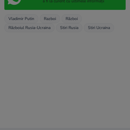
a fi la curent cu ultimele informații
Vladimir Putin
Razboi
Război
Războiul Rusia-Ucraina
Stiri Rusia
Stiri Ucraina