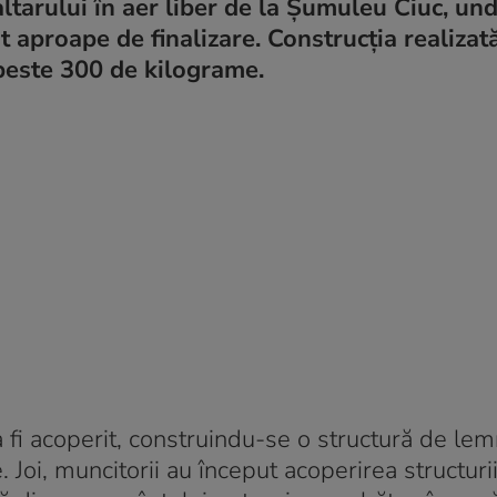
ltarului în aer liber de la Șumuleu Ciuc, un
unt aproape de finalizare. Construcția realiza
 peste 300 de kilograme.
va fi acoperit, construindu-se o structură de le
e. Joi, muncitorii au început acoperirea structuri