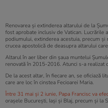
Renovarea și extinderea altarului de la Șumu
fost aprobate inclusiv de Vatican. Lucrările au
podiumului, extinderea acestuia, precum și 
crucea apostolică de deasupra altarului car
Altarul în aer liber din şaua muntelui Şumule
renovată în 2015-2016. Atunci s-a realizat dr
De la acest altar, în fiecare an, se oficiază l
care are loc în cinstea Fecioarei Maria.
Între 31 mai şi 2 iunie, Papa Francisc va efe
oraşele Bucureşti, Iaşi şi Blaj, precum şi l