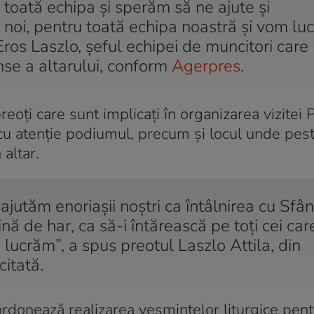
 toată echipa şi sperăm să ne ajute şi
oi, pentru toată echipa noastră şi vom luc
 Eros Laszlo, șeful echipei de muncitori care
nse a altarului, conform
Agerpres
.
preoți care sunt implicați în organizarea vizitei 
 cu atenție podiumul, precum și locul unde pes
 altar.
jutăm enoriaşii noştri ca întâlnirea cu Sfân
nă de har, ca să-i întărească pe toţi cei car
a lucrăm”, a spus preotul Laszlo Attila, din
itată.
ordonează realizarea veşmintelor liturgice pent