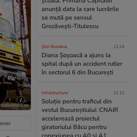
școala. Primăria Capitalei
anunță data la care lucrările
se mută pe sensul
Grozăvești-Titulescu
Știri România
21:24
Diana Șoșoacă a ajuns la
spital după un accident rutier
în sectorul 6 din București
Infrastructura
21:11
Soluție pentru traficul din
vestul Bucureștiului: CNAIR
accelerează proiectul
cover
giratoriului Bâcu pentru
conexiunea cu A0 și A1