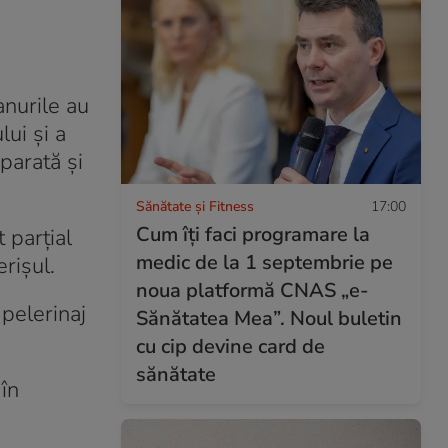
anurile au
lui și a
parată şi
Sănătate și Fitness
17:00
Cum îți faci programare la
 parţial
medic de la 1 septembrie pe
rişul.
noua platformă CNAS „e-
 pelerinaj
Sănătatea Mea”. Noul buletin
cu cip devine card de
sănătate
 în