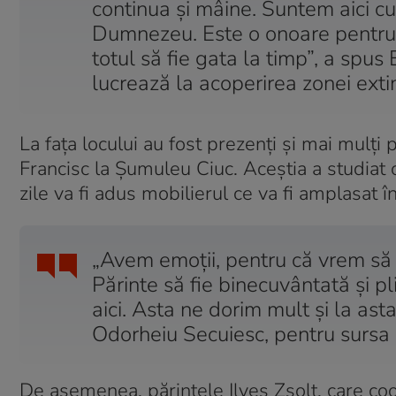
continua şi mâine. Suntem aici cu
Dumnezeu. Este o onoare pentru n
totul să fie gata la timp”, a spus
lucrează la acoperirea zonei exti
La fața locului au fost prezenți și mai mulți 
Francisc la Șumuleu Ciuc. Aceștia a studiat
zile va fi adus mobilierul ce va fi amplasat în
„Avem emoţii, pentru că vrem să a
Părinte să fie binecuvântată şi pli
aici. Asta ne dorim mult şi la ast
Odorheiu Secuiesc, pentru sursa c
De asemenea, părintele Ilyes Zsolt, care co