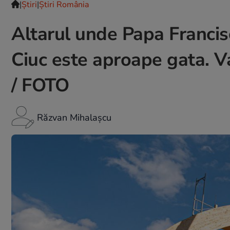
|
Ştiri
|
Știri România
Altarul unde Papa Francisc
Ciuc este aproape gata. Va
/ FOTO
Răzvan Mihalașcu