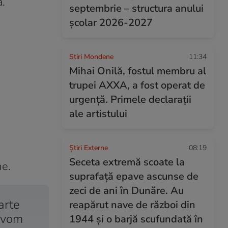
ă.
septembrie – structura anului
şcolar 2026-2027
Stiri Mondene
11:34
Mihai Onilă, fostul membru al
trupei AXXA, a fost operat de
urgență. Primele declarații
ale artistului
Știri Externe
08:19
Seceta extremă scoate la
me.
suprafață epave ascunse de
zeci de ani în Dunăre. Au
arte
reapărut nave de război din
u vom
1944 și o barjă scufundată în