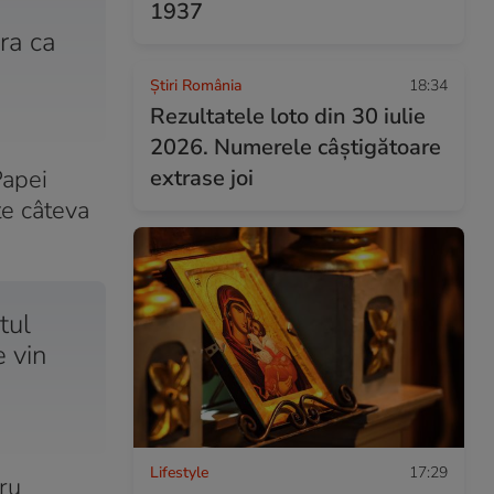
1937
ra ca
Știri România
18:34
Rezultatele loto din 30 iulie
2026. Numerele câștigătoare
Papei
extrase joi
te câteva
tul
e vin
Lifestyle
17:29
ru