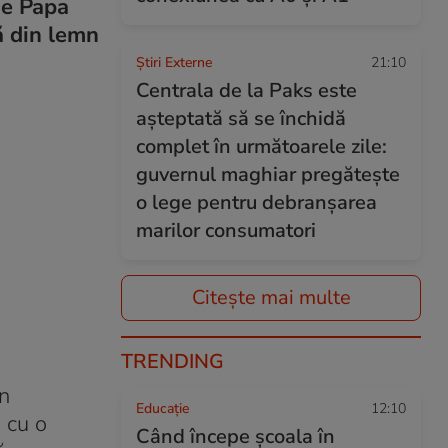
de Papa
tă din lemn
Știri Externe
21:10
Centrala de la Paks este
așteptată să se închidă
complet în următoarele zile:
guvernul maghiar pregătește
o lege pentru debranșarea
marilor consumatori
Citește mai multe
TRENDING
mn
Educație
12:10
i cu o
Când începe şcoala în