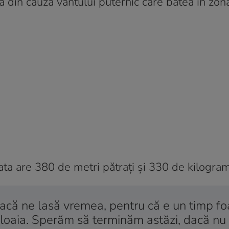
ă din cauza vântului puternic care bătea în zon
lata are 380 de metri pătrați și 330 de kilogra
acă ne lasă vremea, pentru că e un timp fo
e ploaia. Sperăm să terminăm astăzi, dacă n