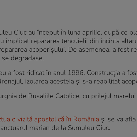
leu Ciuc au început în luna aprilie, după ce pl
 implicat repararea tencuielii din incinta altaru
repararea acoperișului. De asemenea, a fost re
e se degradase.
u a fost ridicat în anul 1996. Construcţia a fost
enajul, izolarea acesteia şi s-a reabilitat acope
iturghia de Rusaliile Catolice, cu prilejul marelui
ctua o vizită apostolică în România
şi se va afla
a Sanctuarul marian de la Şumuleu Ciuc.