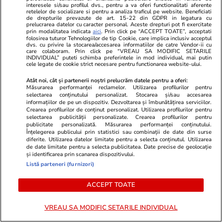
interesele si/sau profilul dvs., pentru a va oferi functionalitati aferente
retelelor de socializare si pentru a analiza traficul pe website. Beneficiati
Politică
28 iul.
de drepturile prevazute de art. 15-22 din GDPR in legatura cu
prelucrarea datelor cu caracter personal. Aceste drepturi pot fi exercitate
prin modalitatea indicata
aici
. Prin click pe “ACCEPT TOATE”, acceptati
folosirea tuturor Tehnologiilor de tip Cookie, care implica inclusiv acceptul
Ciprian Ciucu regretă că a
dvs. cu privire la stocarea/accesarea informatiilor de catre Vendor-ii cu
care colaboram. Prin click pe “VREAU SA MODIFIC SETARILE
candidat pentru Primăria
INDIVIDUAL” puteti schimba preferintele in mod individual, mai putin
București și se descrie „primarul
cele legate de cookie strict necesare pentru functionarea website-ului.
care a tras lozul necâștigător”
Atât noi, cât și partenerii noștri prelucrăm datele pentru a oferi:
Măsurarea performanței reclamelor. Utilizarea profilurilor pentru
selectarea conținutului personalizat. Stocarea și/sau accesarea
informațiilor de pe un dispozitiv. Dezvoltarea și îmbunătățirea serviciilor.
Crearea profilurilor de conținut personalizat. Utilizarea profilurilor pentru
selectarea publicității personalizate. Crearea profilurilor pentru
Politică
28 iul.
publicitate personalizată. Măsurarea performanței conținutului.
Înțelegerea publicului prin statistici sau combinații de date din surse
Exclusiv
Ilie Bolojan a vorbit într-o sală
diferite. Utilizarea datelor limitate pentru a selecta conținutul. Utilizarea
de date limitate pentru a selecta publicitatea. Date precise de geolocație
aproape goală după ședința de
și identificarea prin scanarea dispozitivului.
Guvern anunțată din scurt, în
Listă parteneri (furnizori)
care a aprobat deblocarea
posturilor din sănătate | VIDEO
ACCEPT TOATE
VREAU SA MODIFIC SETARILE INDIVIDUAL