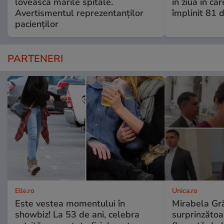
lovească marile spitale.
în ziua în car
Avertismentul reprezentanților
împlinit 81 d
pacienților
PARTENERI
Elle.ro
Unica.ro
Este vestea momentului în
Mirabela Gră
showbiz! La 53 de ani, celebra
surprinzătoar