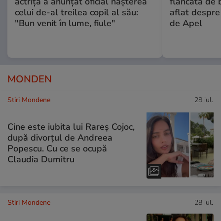
actriță a anunțat oficial nașterea
flancată de 
celui de-al treilea copil al său:
aflat despre
"Bun venit în lume, fiule"
de Apel
MONDEN
Stiri Mondene
28 iul.
Cine este iubita lui Rareș Cojoc,
după divorțul de Andreea
Popescu. Cu ce se ocupă
Claudia Dumitru
Stiri Mondene
28 iul.