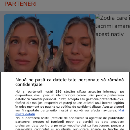
PARTENERI
Nouă ne pasă ca datele tale personale să rămână
Wowbiz.ro
Redactia.ro
confidențiale
Andreea Ibacka a izbucnit în
Zodia care în
Noi și partenerii noștri
596
stocăm și/sau accesăm informații pe
plâns! Ce a emoționat-o până la
lacrimi ama
dispozitivul dvs., precum identificatorii cookie unici pentru prelucrarea
datelor cu caracter personal. Puteți accepta sau gestiona preferințele dvs.
lacrimi pe vedetă: „Nu-mi mai e
acest nativ
făcând clic mai jos, respectiv vă puteți opune utilizării unui interes legitim
rușine să fiu vulnerabilă”
în orice moment pe pagina cu politica de confidențialitate. Aceste alegeri
vor fi raportate partenerilor noștri și nu vă vor afecta navigarea.
Mai
multe detalii
Noi si partenerii nostri (retelele de socializare si agentiile de publicitate
partenere, precum si furnizorii nostri de servicii de date analitice)
POLITIC
prelucram date pentru a permite website-ului sa functioneze, pentru a
personaliza continutul si anunturile publicitare afisate in functie de