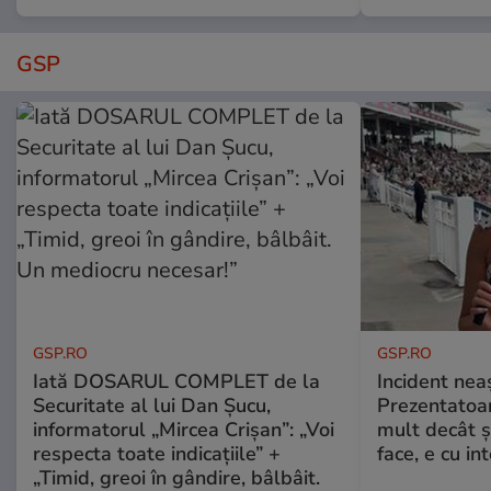
GSP
GSP.RO
GSP.RO
Iată DOSARUL COMPLET de la
Incident neaș
Securitate al lui Dan Șucu,
Prezentatoa
informatorul „Mircea Crișan”: „Voi
mult decât și
respecta toate indicațiile” +
face, e cu int
„Timid, greoi în gândire, bâlbâit.