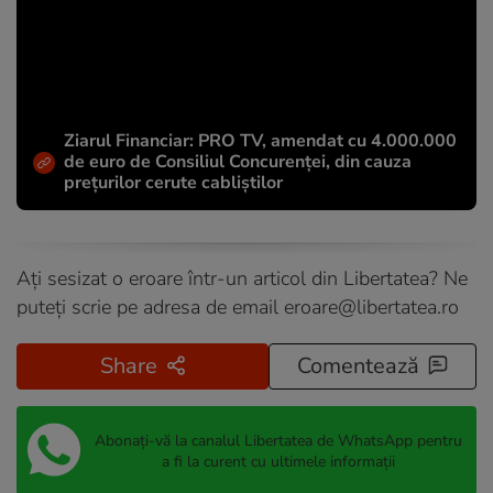
Ziarul Financiar: PRO TV, amendat cu 4.000.000
de euro de Consiliul Concurenței, din cauza
prețurilor cerute cabliștilor
Ați sesizat o eroare într-un articol din Libertatea? Ne
puteți scrie pe adresa de email
eroare@libertatea.ro
Share
Comentează
Abonați-vă la canalul Libertatea de WhatsApp pentru
a fi la curent cu ultimele informații