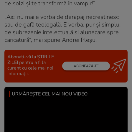
de solzi și te transformă în vampir!“
„Aici nu mai e vorba de derapaj necreștinesc
sau de gafă teologală. E vorba, pur și simplu,
de șubrezenie intelectuală și alunecare spre
caricatură“, mai spune Andrei Pleșu.
Abonați-vă la
ȘTIRILE
ZILEI
pentru a fi la
ABONEAZĂ-TE
curent cu cele mai noi
informații.
URMĂREȘTE CEL MAI NOU VIDEO