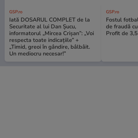
GSP.ro
GSP.ro
Iată DOSARUL COMPLET de la
Fostul fotba
Securitate al lui Dan Șucu,
de fraudă cu 
informatorul „Mircea Crișan”: „Voi
Profit de 3,
respecta toate indicațiile” +
„Timid, greoi în gândire, bâlbâit.
Un mediocru necesar!”