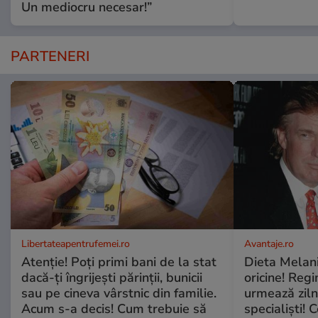
Un mediocru necesar!”
PARTENERI
Libertateapentrufemei.ro
Avantaje.ro
Atenție! Poți primi bani de la stat
Dieta Melan
dacă-ți îngrijești părinții, bunicii
oricine! Regi
sau pe cineva vârstnic din familie.
urmează zilni
Acum s-a decis! Cum trebuie să
specialiști! 