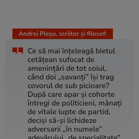
Andrei Pleșu, scriitor și filosof:
Ce să mai înțeleagă bietul
cetățean sufocat de
amenințări de tot soiul,
când doi „savanți” își trag
covorul de sub picioare?
După care apar și cohorte
întregi de politicieni, mânați
de vitale lupte de partid,
deciși să-și lichideze
adversarii „în numele”
adevărului „de specialitate”.