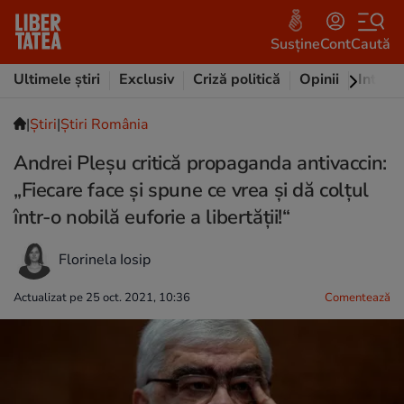
Susține
Cont
Caută
Ultimele știri
Exclusiv
Criză politică
Opinii
Intervi
|
Ştiri
|
Știri România
Andrei Pleșu critică propaganda antivaccin:
„Fiecare face și spune ce vrea și dă colțul
într-o nobilă euforie a libertății!“
Florinela Iosip
Actualizat pe 25 oct. 2021, 10:36
Comentează