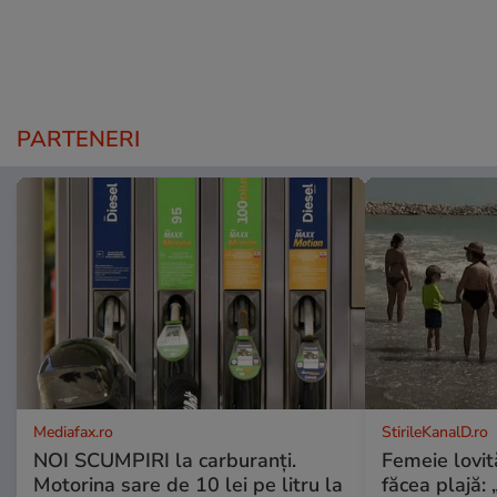
PARTENERI
Mediafax.ro
StirileKanalD.ro
NOI SCUMPIRI la carburanți.
Femeie lovit
Motorina sare de 10 lei pe litru la
făcea plajă: „