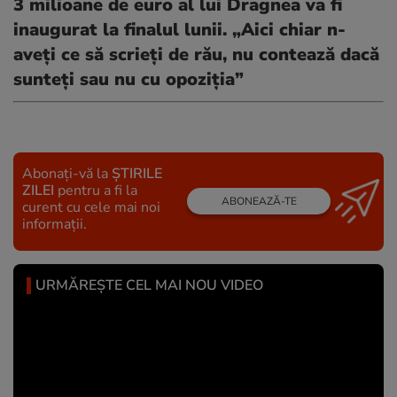
3 milioane de euro al lui Dragnea va fi
inaugurat la finalul lunii. „Aici chiar n-
aveți ce să scrieți de rău, nu contează dacă
sunteți sau nu cu opoziția”
Abonați-vă la
ȘTIRILE
ZILEI
pentru a fi la
ABONEAZĂ-TE
curent cu cele mai noi
informații.
URMĂREȘTE CEL MAI NOU VIDEO