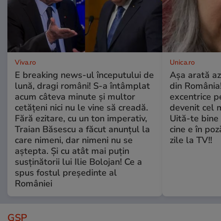
Viva.ro
Unica.ro
E breaking news-ul începutului de
Așa arată az
lună, dragi români! S-a întâmplat
din România!
acum câteva minute și multor
excentrice pe
cetățeni nici nu le vine să creadă.
devenit cel 
Fără ezitare, cu un ton imperativ,
Uită-te bine 
Traian Băsescu a făcut anunțul la
cine e în poz
care nimeni, dar nimeni nu se
zile la TV!!
aștepta. Și cu atât mai puțin
susținătorii lui Ilie Bolojan! Ce a
spus fostul președinte al
României
GSP