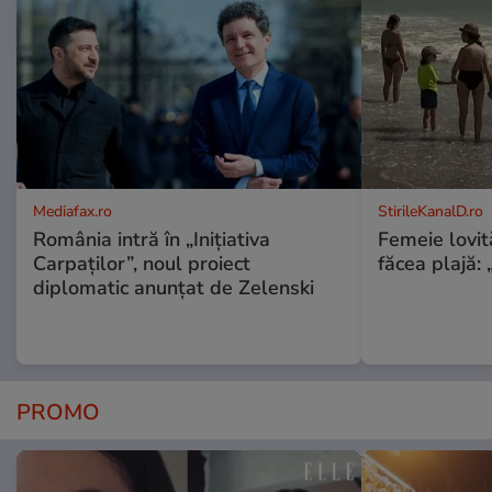
Mediafax.ro
StirileKanalD.ro
România intră în „Inițiativa
Femeie lovit
Carpaților”, noul proiect
făcea plajă: „
diplomatic anunțat de Zelenski
PROMO