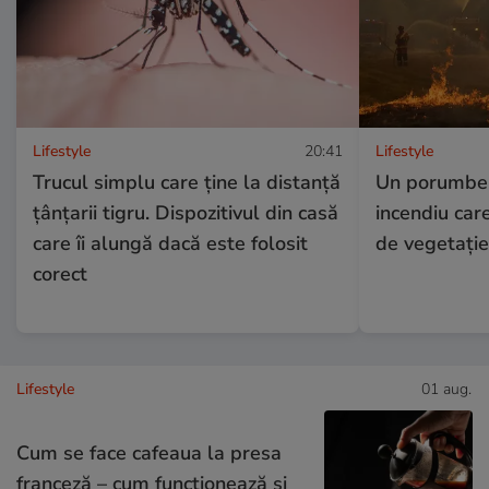
Lifestyle
20:41
Lifestyle
Trucul simplu care ține la distanță
Un porumbel
țânțarii tigru. Dispozitivul din casă
incendiu car
care îi alungă dacă este folosit
de vegetație
corect
Lifestyle
01 aug.
Cum se face cafeaua la presa
franceză – cum funcționează și