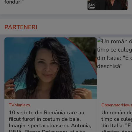
fonduri”
PARTENERI
TVMania.ro
ObservatorNews
10 vedete din România care au
Un român de 
făcut furori în costum de baie.
timp ce cule
Imagini spectaculoase cu Antonia,
din Italia: "
INNA, Bianca Drăgușanu și alte
rămâne desc