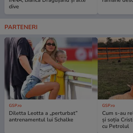
dive
PARTENERI
GSP.ro
GSP.ro
Diletta Leotta a „perturbat”
Cum s-au re
antrenamentul lui Schalke
și soția Cris
cu Petrolul