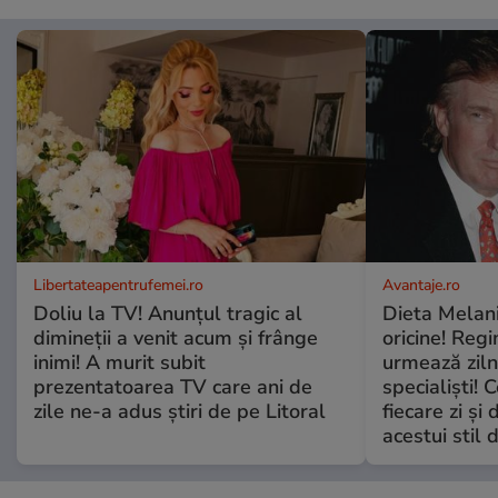
Libertateapentrufemei.ro
Avantaje.ro
Doliu la TV! Anunțul tragic al
Dieta Melan
dimineții a venit acum și frânge
oricine! Regi
inimi! A murit subit
urmează zilni
prezentatoarea TV care ani de
specialiști! 
zile ne-a adus știri de pe Litoral
fiecare zi și 
acestui stil 