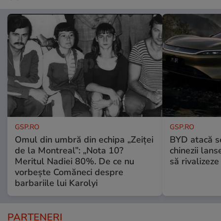
GSP.RO
GSP.RO
Omul din umbră din echipa „Zeiței
BYD atacă s
de la Montreal”: „Nota 10?
chinezii lans
Meritul Nadiei 80%. De ce nu
să rivalize
vorbește Comăneci despre
barbariile lui Karolyi
PARTENERI