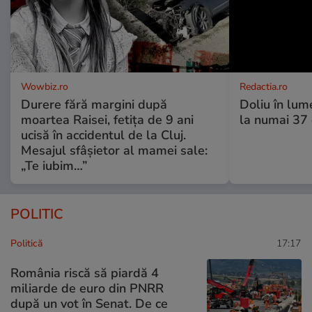
Wowbiz.ro
Redactia.ro
Durere fără margini după
Doliu în lume
moartea Raisei, fetița de 9 ani
la numai 37 d
ucisă în accidentul de la Cluj.
Mesajul sfâșietor al mamei sale:
„Te iubim…”
POLITIC
Politică
17:17
România riscă să piardă 4
miliarde de euro din PNRR
după un vot în Senat. De ce