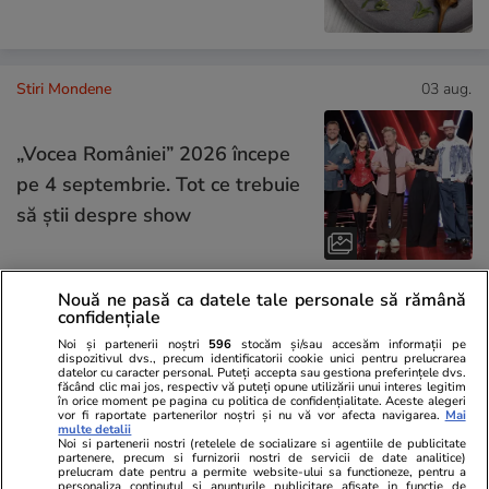
Stiri Mondene
03 aug.
„Vocea României” 2026 începe
pe 4 septembrie. Tot ce trebuie
să știi despre show
Nouă ne pasă ca datele tale personale să rămână
Știri România
20:09
confidențiale
Moartea unui român de 19 ani
Noi și partenerii noștri
596
stocăm și/sau accesăm informații pe
dispozitivul dvs., precum identificatorii cookie unici pentru prelucrarea
la cules de roșii, pe o căldură
datelor cu caracter personal. Puteți accepta sau gestiona preferințele dvs.
făcând clic mai jos, respectiv vă puteți opune utilizării unui interes legitim
în orice moment pe pagina cu politica de confidențialitate. Aceste alegeri
de 40 de grade, provoacă
vor fi raportate partenerilor noștri și nu vă vor afecta navigarea.
Mai
multe detalii
revolta sindicatelor și
Noi si partenerii nostri (retelele de socializare si agentiile de publicitate
partenere, precum si furnizorii nostri de servicii de date analitice)
politicienilor din Italia: „Viața
prelucram date pentru a permite website-ului sa functioneze, pentru a
personaliza continutul si anunturile publicitare afisate in functie de