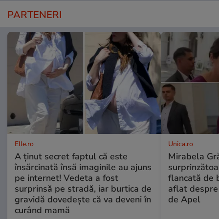
PARTENERI
Elle.ro
Unica.ro
A ținut secret faptul că este
Mirabela Gră
însărcinată însă imaginile au ajuns
surprinzătoar
pe internet! Vedeta a fost
flancată de 
surprinsă pe stradă, iar burtica de
aflat despre
gravidă dovedește că va deveni în
de Apel
curând mamă