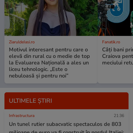
ZiaruldeIasi.ro
Fanatik.ro
Motivul interesant pentru care o
Câți bani pr
elevă din rural cu o medie de top
Craiova pent
la Evaluarea Națională a ales un
meciului ret
liceu tehnologic. „Este o
nebuloasă și pentru noi”
ULTIMELE ȘTIRI
Infrastructura
21:36
Un tunel rutier subacvatic spectaculos de 803
milioane de euro va fi construit în nordul Italiei: