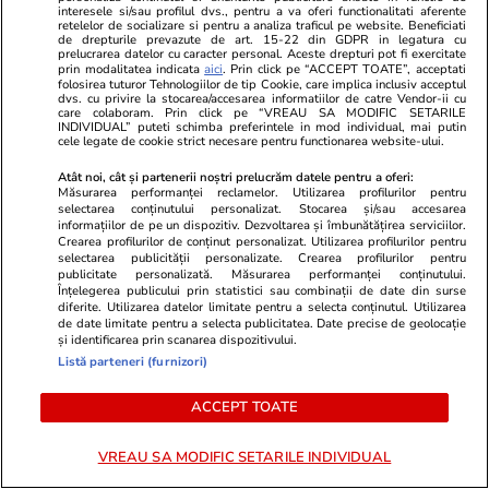
unui om nu poate valora mai
interesele si/sau profilul dvs., pentru a va oferi functionalitati aferente
retelelor de socializare si pentru a analiza traficul pe website. Beneficiati
puțin decât o cultură de roșii”
de drepturile prevazute de art. 15-22 din GDPR in legatura cu
prelucrarea datelor cu caracter personal. Aceste drepturi pot fi exercitate
prin modalitatea indicata
aici
. Prin click pe “ACCEPT TOATE”, acceptati
folosirea tuturor Tehnologiilor de tip Cookie, care implica inclusiv acceptul
dvs. cu privire la stocarea/accesarea informatiilor de catre Vendor-ii cu
Știri România
19:48
care colaboram. Prin click pe “VREAU SA MODIFIC SETARILE
INDIVIDUAL” puteti schimba preferintele in mod individual, mai putin
Catedrala Mitropolitană, Opera
cele legate de cookie strict necesare pentru functionarea website-ului.
și alte biserici din Timișoara
Atât noi, cât și partenerii noștri prelucrăm datele pentru a oferi:
Măsurarea performanței reclamelor. Utilizarea profilurilor pentru
rămân fără iluminat în cadrul
selectarea conținutului personalizat. Stocarea și/sau accesarea
informațiilor de pe un dispozitiv. Dezvoltarea și îmbunătățirea serviciilor.
măsurilor de economisire a
Crearea profilurilor de conținut personalizat. Utilizarea profilurilor pentru
selectarea publicității personalizate. Crearea profilurilor pentru
energiei
publicitate personalizată. Măsurarea performanței conținutului.
Înțelegerea publicului prin statistici sau combinații de date din surse
diferite. Utilizarea datelor limitate pentru a selecta conținutul. Utilizarea
de date limitate pentru a selecta publicitatea. Date precise de geolocație
Știri România
19:43
și identificarea prin scanarea dispozitivului.
Listă parteneri (furnizori)
Un hotel de lux din România a
anunțat că stinge iluminatul
ACCEPT TOATE
exterior după ora 23.00 și oferă
20% reducere la preparatele
VREAU SA MODIFIC SETARILE INDIVIDUAL