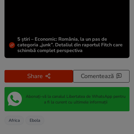
5 știri – Economic: România, la un pas de
categoria „junk”. Detaliul din raportul Fitch care
schimbă complet perspectiva
Share
Comentează
Abonați-vă la canalul Libertatea de WhatsApp pentru
a fi la curent cu ultimele informații
Africa
Ebola