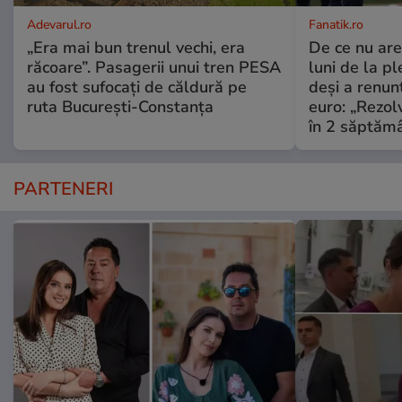
Adevarul.ro
Fanatik.ro
„Era mai bun trenul vechi, era
De ce nu are
răcoare”. Pasagerii unui tren PESA
luni de la p
au fost sufocați de căldură pe
deși a renun
ruta București-Constanța
euro: „Rezo
în 2 săptămâ
PARTENERI