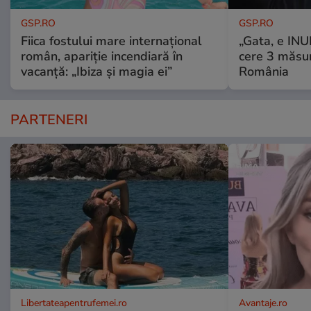
GSP.RO
GSP.RO
Fiica fostului mare internațional
„Gata, e IN
român, apariție incendiară în
cere 3 măsu
vacanță: „Ibiza și magia ei”
România
PARTENERI
Libertateapentrufemei.ro
Avantaje.ro