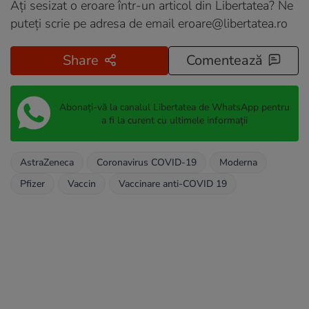
Ați sesizat o eroare într-un articol din Libertatea? Ne
puteți scrie pe adresa de email
eroare@libertatea.ro
Share
Comentează
Abonați-vă la canalul Libertatea de WhatsApp pentru
a fi la curent cu ultimele informații
AstraZeneca
Coronavirus COVID-19
Moderna
Pfizer
Vaccin
Vaccinare anti-COVID 19