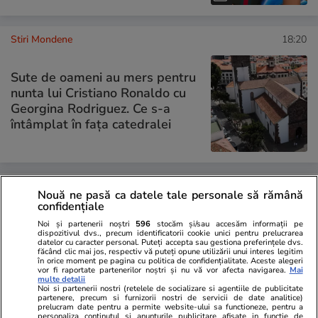
Stiri Mondene
18:20
Sute de oameni au mers pentru
nunta lui Cristiano Ronaldo cu
Georgina Rodriguez. Ce s-a
întâmplat în fața catedralei
PARTENERI
Nouă ne pasă ca datele tale personale să rămână
confidențiale
Noi și partenerii noștri
596
stocăm și/sau accesăm informații pe
dispozitivul dvs., precum identificatorii cookie unici pentru prelucrarea
datelor cu caracter personal. Puteți accepta sau gestiona preferințele dvs.
făcând clic mai jos, respectiv vă puteți opune utilizării unui interes legitim
în orice moment pe pagina cu politica de confidențialitate. Aceste alegeri
vor fi raportate partenerilor noștri și nu vă vor afecta navigarea.
Mai
multe detalii
Noi si partenerii nostri (retelele de socializare si agentiile de publicitate
partenere, precum si furnizorii nostri de servicii de date analitice)
prelucram date pentru a permite website-ului sa functioneze, pentru a
personaliza continutul si anunturile publicitare afisate in functie de