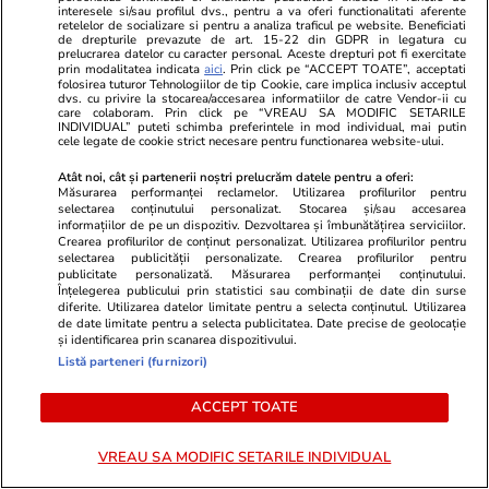
interesele si/sau profilul dvs., pentru a va oferi functionalitati aferente
retelelor de socializare si pentru a analiza traficul pe website. Beneficiati
de drepturile prevazute de art. 15-22 din GDPR in legatura cu
prelucrarea datelor cu caracter personal. Aceste drepturi pot fi exercitate
prin modalitatea indicata
aici
. Prin click pe “ACCEPT TOATE”, acceptati
folosirea tuturor Tehnologiilor de tip Cookie, care implica inclusiv acceptul
TVMania.ro
ObservatorNews
dvs. cu privire la stocarea/accesarea informatiilor de catre Vendor-ii cu
care colaboram. Prin click pe “VREAU SA MODIFIC SETARILE
Fără filtre pe plajă! Cele mai
Oraşul din 
INDIVIDUAL” puteti schimba preferintele in mod individual, mai putin
cele legate de cookie strict necesare pentru functionarea website-ului.
spectaculoase poze cu vedetele
vijelie. Oame
noastre în costum de baie [FOTO]
case, vântul
Atât noi, cât și partenerii noștri prelucrăm datele pentru a oferi:
acoperişuri
Măsurarea performanței reclamelor. Utilizarea profilurilor pentru
selectarea conținutului personalizat. Stocarea și/sau accesarea
informațiilor de pe un dispozitiv. Dezvoltarea și îmbunătățirea serviciilor.
Crearea profilurilor de conținut personalizat. Utilizarea profilurilor pentru
selectarea publicității personalizate. Crearea profilurilor pentru
publicitate personalizată. Măsurarea performanței conținutului.
PARTENERI
Înțelegerea publicului prin statistici sau combinații de date din surse
diferite. Utilizarea datelor limitate pentru a selecta conținutul. Utilizarea
de date limitate pentru a selecta publicitatea. Date precise de geolocație
și identificarea prin scanarea dispozitivului.
Listă parteneri (furnizori)
ACCEPT TOATE
VREAU SA MODIFIC SETARILE INDIVIDUAL