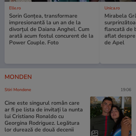
Elle.ro
Unica.ro
Sorin Gonțea, transformare
Mirabela Gră
impresionantă la un an de la
surprinzătoar
divorțul de Daiana Anghel. Cum
flancată de 
arată acum fostul concurent de la
aflat despre
Power Couple. Foto
de Apel
MONDEN
Stiri Mondene
19:06
Cine este singurul român care
ar fi pe lista de invitați la nunta
lui Cristiano Ronaldo cu
Georgina Rodriguez. Legătura
lor durează de două decenii