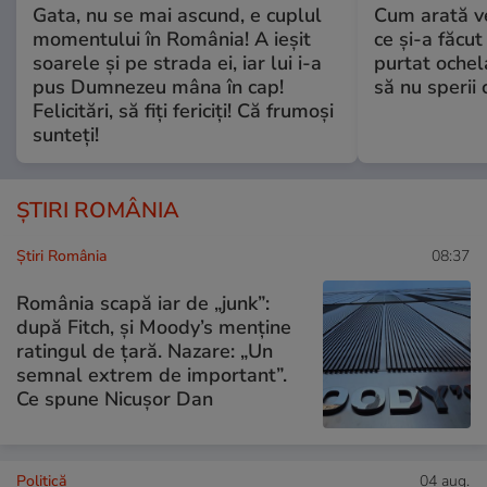
Gata, nu se mai ascund, e cuplul
Cum arată v
momentului în România! A ieșit
ce și-a făcut
soarele și pe strada ei, iar lui i-a
purtat ochel
pus Dumnezeu mâna în cap!
să nu sperii c
Felicitări, să fiți fericiți! Că frumoși
sunteți!
ȘTIRI ROMÂNIA
Știri România
08:37
România scapă iar de „junk”:
după Fitch, și Moody’s menține
ratingul de țară. Nazare: „Un
semnal extrem de important”.
Ce spune Nicușor Dan
Politică
04 aug.