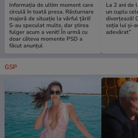
Informația de ultim moment care
La 2 ani de 
circulă în toată presa. Răsturnare
un cuplu ce
majoră de situație la vârful țării!
divorțează! C
S-au speculat multe, dar știrea
soția lui și-
fulger acum a venit! În urmă cu
adevărat”
doar câteva momente PSD a
făcut anunțul
GSP