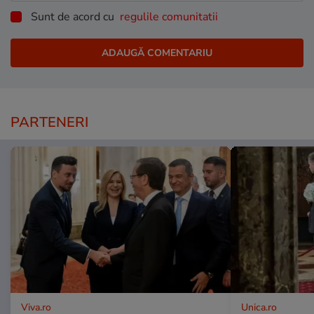
Sunt de acord cu
regulile comunitatii
PARTENERI
Viva.ro
Unica.ro