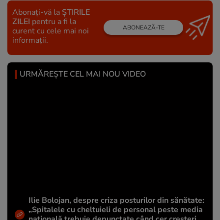
Abonați-vă la
ȘTIRILE
ZILEI
pentru a fi la
ABONEAZĂ-TE
curent cu cele mai noi
informații.
URMĂREȘTE CEL MAI NOU VIDEO
Ilie Bolojan, despre criza posturilor din sănătate:
„Spitalele cu cheltuieli de personal peste media
națională trebuie depunctate când cer creșteri