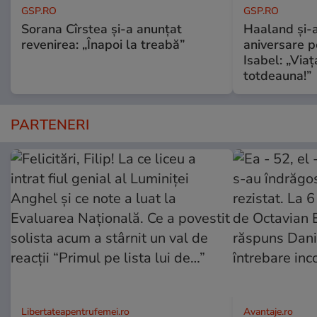
GSP.RO
GSP.RO
Sorana Cîrstea și-a anunțat
Haaland și-a
revenirea: „Înapoi la treabă”
aniversare pe
Isabel: „Via
totdeauna!”
PARTENERI
Libertateapentrufemei.ro
Avantaje.ro