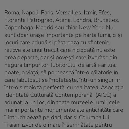
Roma, Napoli, Paris, Versailles, Izmir, Efes,
Florenţa Petrograd, Atena, Londra, Bruxelles,
Copenhaga, Madrid sau chiar New York. Nu
sunt doar oraşe importante pe harta lumii, ci şi
locuri care adună şi păstrează cu sfinţenie
relicve ale unui trecut care niciodată nu este
prea departe, dar şi poveşti care izvorăsc din
negura timpurilor. Iubitorului de artă i-ar lua,
poate, o viaţă, să pornească într-o călătorie în
care fabulosul se împleteşte, într-un singur fir,
într-o simbioză perfectă, cu realitatea. Asociaţia
Identitate Culturală Contemporană (AICC) a
adunat la un loc, din toate muzeele lumii, cele
mai importante monumente ale antichităţii care
îi întruchipează pe daci, dar şi Columna lui
Traian, izvor de o mare însemnătate pentru