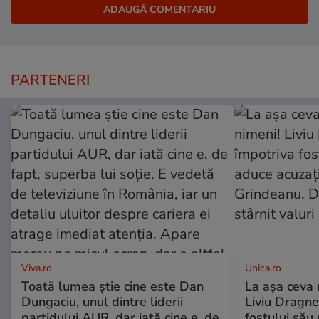
PARTENERI
Viva.ro
Unica.ro
Toată lumea știe cine este Dan
La așa ceva 
Dungaciu, unul dintre liderii
Liviu Dragne
partidului AUR, dar iată cine e, de
fostului său 