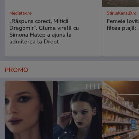
Mediafax.ro
StirileKanalD.ro
„Răspuns corect, Mitică
Femeie lovit
Dragomir”. Gluma virală cu
făcea plajă: „
Simona Halep a ajuns la
admiterea la Drept
PROMO