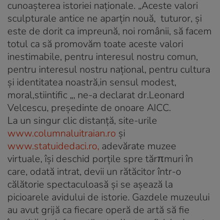
cunoaşterea istoriei naţionale. „Aceste valori
sculpturale antice ne aparţin nouă, tuturor, şi
este de dorit ca impreună, noi românii, să facem
totul ca să promovăm toate aceste valori
inestimabile, pentru interesul nostru comun,
pentru interesul nostru naţional, pentru cultura
şi identitatea noastră,in sensul modest,
moral,stiintific „, ne-a declarat dr.Leonard
Velcescu, preşedinte de onoare AICC.
La un singur clic distanţă, site-urile
www.columnaluitraian.ro
şi
www.statuidedaci.ro,
adevărate muzee
virtuale, îşi deschid porţile spre tărπmuri în
care, odată intrat, devii un rătăcitor într-o
călătorie spectaculoasă şi se aşează la
picioarele avidului de istorie. Gazdele muzeului
au avut grijă ca fiecare operă de artă să fie