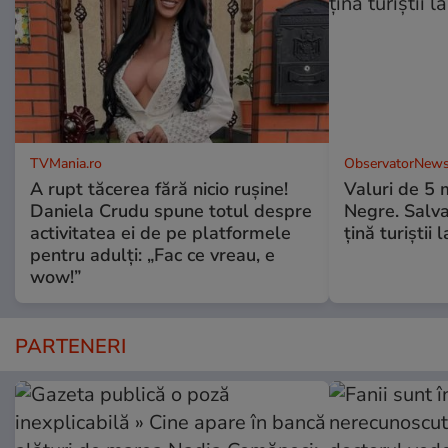
TVMania.ro
ObservatorNews
A rupt tăcerea fără nicio rușine!
Valuri de 5 m
Daniela Crudu spune totul despre
Negre. Salva
activitatea ei de pe platformele
ţină turiştii 
pentru adulți: „Fac ce vreau, e
wow!”
PARTENERI