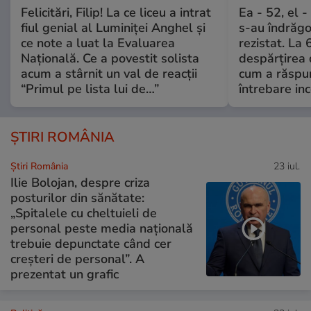
Felicitări, Filip! La ce liceu a intrat
Ea - 52, el 
fiul genial al Luminiței Anghel și
s-au îndrăgos
ce note a luat la Evaluarea
rezistat. La 
Națională. Ce a povestit solista
despărțirea 
acum a stârnit un val de reacții
cum a răspu
“Primul pe lista lui de…”
întrebare i
ȘTIRI ROMÂNIA
Știri România
23 iul.
Ilie Bolojan, despre criza
posturilor din sănătate:
„Spitalele cu cheltuieli de
personal peste media națională
trebuie depunctate când cer
creșteri de personal”. A
prezentat un grafic