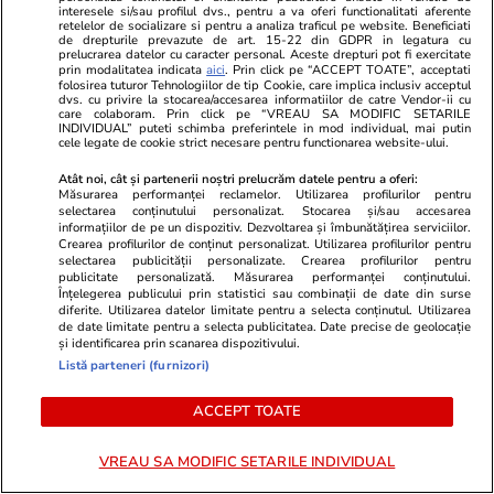
Ce este agar-agar și cum se
interesele si/sau profilul dvs., pentru a va oferi functionalitati aferente
retelelor de socializare si pentru a analiza traficul pe website. Beneficiati
utilizează
de drepturile prevazute de art. 15-22 din GDPR in legatura cu
prelucrarea datelor cu caracter personal. Aceste drepturi pot fi exercitate
prin modalitatea indicata
aici
. Prin click pe “ACCEPT TOATE”, acceptati
folosirea tuturor Tehnologiilor de tip Cookie, care implica inclusiv acceptul
dvs. cu privire la stocarea/accesarea informatiilor de catre Vendor-ii cu
care colaboram. Prin click pe “VREAU SA MODIFIC SETARILE
INDIVIDUAL” puteti schimba preferintele in mod individual, mai putin
cele legate de cookie strict necesare pentru functionarea website-ului.
Știri România
23 iul.
Atât noi, cât și partenerii noștri prelucrăm datele pentru a oferi:
Ministrul Irineu Darău, amendat
Măsurarea performanței reclamelor. Utilizarea profilurilor pentru
selectarea conținutului personalizat. Stocarea și/sau accesarea
cu aproape 105.000 de lei de
informațiilor de pe un dispozitiv. Dezvoltarea și îmbunătățirea serviciilor.
Crearea profilurilor de conținut personalizat. Utilizarea profilurilor pentru
AMEPIP: „Mi se impută inclusiv
selectarea publicității personalizate. Crearea profilurilor pentru
sute de zile în care nici măcar nu
publicitate personalizată. Măsurarea performanței conținutului.
Înțelegerea publicului prin statistici sau combinații de date din surse
eram în funcție”
diferite. Utilizarea datelor limitate pentru a selecta conținutul. Utilizarea
de date limitate pentru a selecta publicitatea. Date precise de geolocație
și identificarea prin scanarea dispozitivului.
Listă parteneri (furnizori)
Știri România
23 iul.
ACCEPT TOATE
Atacul cibernetic de la
Cadastru: întâlnire „în regim de
VREAU SA MODIFIC SETARILE INDIVIDUAL
urgență” a notarilor cu șefii