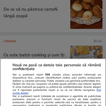
De ce să nu păstrezi cartofii
lângă ceapă
Lifestyle
20 iul.
Ce este batch cooking și cum îți
poate simplifica mesele
Nouă ne pasă ca datele tale personale să rămână
săptămânale
confidențiale
Noi și partenerii noștri
596
stocăm și/sau accesăm informații pe
dispozitivul dvs., precum identificatorii cookie unici pentru prelucrarea
datelor cu caracter personal. Puteți accepta sau gestiona preferințele dvs.
făcând clic mai jos, respectiv vă puteți opune utilizării unui interes legitim
în orice moment pe pagina cu politica de confidențialitate. Aceste alegeri
Lifestyle
20 iul.
vor fi raportate partenerilor noștri și nu vă vor afecta navigarea.
Mai
multe detalii
Noi si partenerii nostri (retelele de socializare si agentiile de publicitate
partenere, precum si furnizorii nostri de servicii de date analitice)
prelucram date pentru a permite website-ului sa functioneze, pentru a
personaliza continutul si anunturile publicitare afisate in functie de