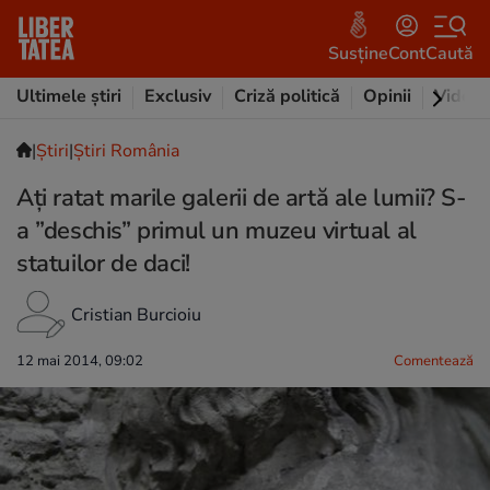
Susține
Cont
Caută
Ultimele știri
Exclusiv
Criză politică
Opinii
Video
|
Ştiri
|
Știri România
Aţi ratat marile galerii de artă ale lumii? S-
a ”deschis” primul un muzeu virtual al
statuilor de daci!
Cristian Burcioiu
12 mai 2014, 09:02
Comentează