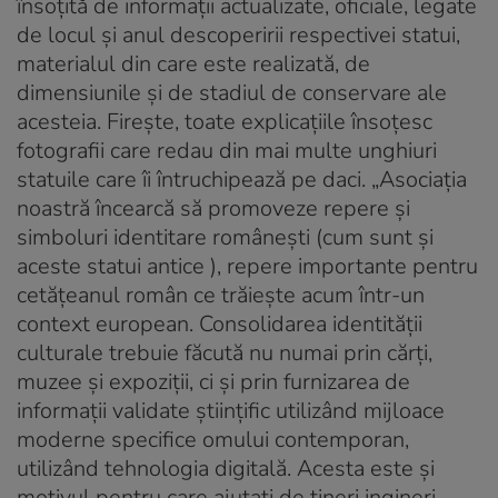
însoţită de informaţii actualizate, oficiale, legate
de locul şi anul descoperirii respectivei statui,
materialul din care este realizată, de
dimensiunile şi de stadiul de conservare ale
acesteia. Fireşte, toate explicaţiile însoţesc
fotografii care redau din mai multe unghiuri
statuile care îi întruchipează pe daci. „Asociaţia
noastră încearcă să promoveze repere şi
simboluri identitare românești (cum sunt şi
aceste statui antice ), repere importante pentru
cetăţeanul român ce trăieşte acum într-un
context european. Consolidarea identităţii
culturale trebuie făcută nu numai prin cărţi,
muzee şi expoziţii, ci şi prin furnizarea de
informaţii validate ştiinţific utilizând mijloace
moderne specifice omului contemporan,
utilizând tehnologia digitală. Acesta este şi
motivul pentru care ajutaţi de tineri ingineri