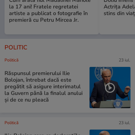
Cum arată fiul Mădălinei Manole
Doliu imens 
la 17 ani! Fratele regretatei
Actrița Adel
artiste a publicat o fotografie în
stins din via
premieră cu Petru Mircea Jr.
POLITIC
Politică
23 iul.
Răspunsul premierului Ilie
Bolojan, întrebat dacă este
pregătit să asigure interimatul
la Guvern până la finalul anului
și de ce nu pleacă
Politică
23 iul.