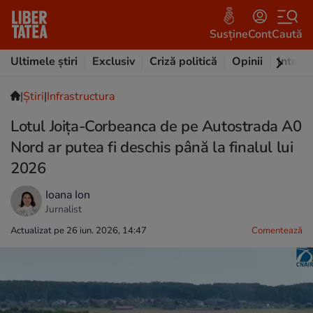
Susține
Cont
Caută
Ultimele știri
Exclusiv
Criză politică
Opinii
Intervi
|
Ştiri
|
Infrastructura
Lotul Joiţa-Corbeanca de pe Autostrada A0
Nord ar putea fi deschis până la finalul lui
2026
Ioana Ion
Jurnalist
Actualizat pe 26 iun. 2026, 14:47
Comentează