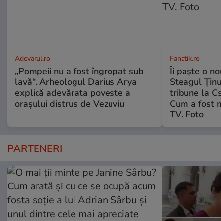
Adevarul.ro
Fanatik.ro
„Pompeii nu a fost îngropat sub
Îi paște o no
lavă“. Arheologul Darius Arya
Steagul Ținut
explică adevărata poveste a
tribune la C
orașului distrus de Vezuviu
Cum a fost 
TV. Foto
PARTENERI