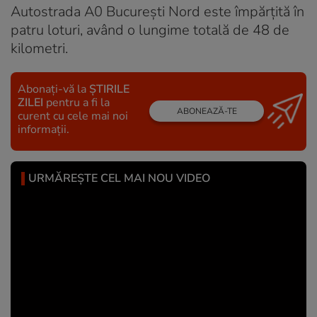
Autostrada A0 București Nord este împărțită în
patru loturi, având o lungime totală de 48 de
kilometri.
Abonați-vă la
ȘTIRILE
ZILEI
pentru a fi la
ABONEAZĂ-TE
curent cu cele mai noi
informații.
URMĂREȘTE CEL MAI NOU VIDEO