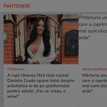
PARTENERI
TVMania.ro
ObservatorNews
A rupt tăcerea fără nicio rușine!
Mărturia unu
Daniela Crudu spune totul despre
care a cupri
activitatea ei de pe platformele
mai sunt eli
pentru adulți: „Fac ce vreau, e
arde"
wow!”