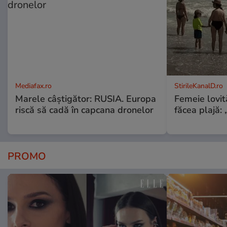
Mediafax.ro
StirileKanalD.ro
Marele câștigător: RUSIA. Europa
Femeie lovit
riscă să cadă în capcana dronelor
făcea plajă: „
PROMO