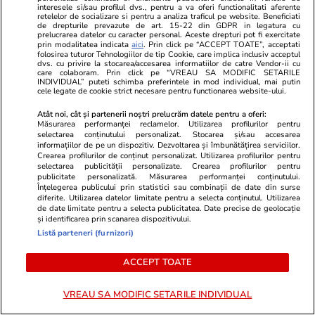
interesele si/sau profilul dvs., pentru a va oferi functionalitati aferente
retelelor de socializare si pentru a analiza traficul pe website. Beneficiati
de drepturile prevazute de art. 15-22 din GDPR in legatura cu
Politică
25 iul.
prelucrarea datelor cu caracter personal. Aceste drepturi pot fi exercitate
prin modalitatea indicata
aici
. Prin click pe “ACCEPT TOATE”, acceptati
Cum a apărut Mirabela
folosirea tuturor Tehnologiilor de tip Cookie, care implica inclusiv acceptul
dvs. cu privire la stocarea/accesarea informatiilor de catre Vendor-ii cu
Grădinaru la întâlnirea cu
care colaboram. Prin click pe “VREAU SA MODIFIC SETARILE
președinta Indiei, Droupadi
INDIVIDUAL” puteti schimba preferintele in mod individual, mai putin
cele legate de cookie strict necesare pentru functionarea website-ului.
Murmu, la Palatul Cotroceni.
Motivul pentru care a ales o
Atât noi, cât și partenerii noștri prelucrăm datele pentru a oferi:
Măsurarea performanței reclamelor. Utilizarea profilurilor pentru
rochie galbenă
selectarea conținutului personalizat. Stocarea și/sau accesarea
informațiilor de pe un dispozitiv. Dezvoltarea și îmbunătățirea serviciilor.
Crearea profilurilor de conținut personalizat. Utilizarea profilurilor pentru
selectarea publicității personalizate. Crearea profilurilor pentru
publicitate personalizată. Măsurarea performanței conținutului.
PARTENERI
Înțelegerea publicului prin statistici sau combinații de date din surse
diferite. Utilizarea datelor limitate pentru a selecta conținutul. Utilizarea
de date limitate pentru a selecta publicitatea. Date precise de geolocație
și identificarea prin scanarea dispozitivului.
Listă parteneri (furnizori)
ACCEPT TOATE
VREAU SA MODIFIC SETARILE INDIVIDUAL