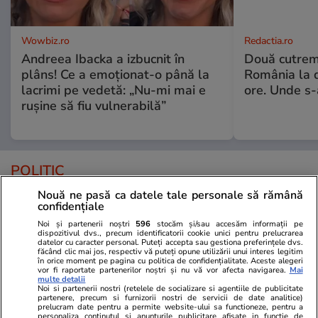
Wowbiz.ro
Redactia.ro
Andreea Ibacka a izbucnit în
Două cutrem
plâns! Ce a emoționat-o până la
România la d
lacrimi pe vedetă: „Nu-mi mai e
ore. Unde s
rușine să fiu vulnerabilă”
POLITIC
Nouă ne pasă ca datele tale personale să rămână
Politică
25 iul.
confidențiale
Mutarea prin care AUR, S.O.S. și
Noi și partenerii noștri
596
stocăm și/sau accesăm informații pe
dispozitivul dvs., precum identificatorii cookie unici pentru prelucrarea
POT au făcut front comun în
datelor cu caracter personal. Puteți accepta sau gestiona preferințele dvs.
opoziție împotriva legii care
făcând clic mai jos, respectiv vă puteți opune utilizării unui interes legitim
în orice moment pe pagina cu politica de confidențialitate. Aceste alegeri
permite Armatei să doboare
vor fi raportate partenerilor noștri și nu vă vor afecta navigarea.
Mai
multe detalii
dronele neautorizate. CCR a
Noi si partenerii nostri (retelele de socializare si agentiile de publicitate
partenere, precum si furnizorii nostri de servicii de date analitice)
tranșat definitiv disputa
prelucram date pentru a permite website-ului sa functioneze, pentru a
personaliza continutul si anunturile publicitare afisate in functie de