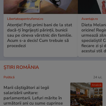
Libertateapentrufemei.ro
Avantaje.ro
Atenție! Poți primi bani de la stat
Dieta Melan
dacă-ți îngrijești părinții, bunicii
oricine! Regi
sau pe cineva vârstnic din familie.
urmează zilni
Acum s-a decis! Cum trebuie să
specialiști! 
procedezi
fiecare zi și 
acestui stil 
ȘTIRI ROMÂNIA
Politică
24 iul.
Analiză
Marii câștigători ai legii
salarizării unitare:
parlamentarii. Lefuri mărite în
următorii ani cu sume cuprinse