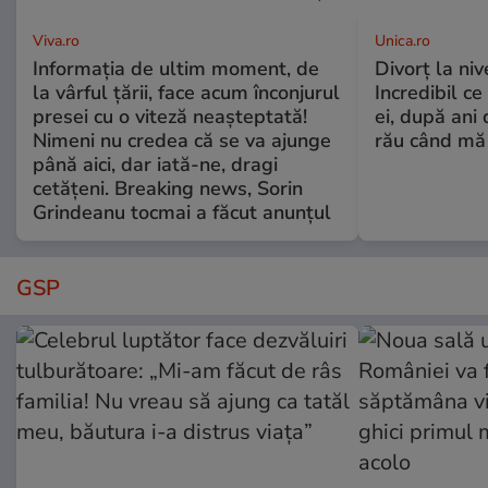
Viva.ro
Unica.ro
Informația de ultim moment, de
Divorț la nive
la vârful țării, face acum înconjurul
Incredibil ce
presei cu o viteză neașteptată!
ei, după ani 
Nimeni nu credea că se va ajunge
rău când mă
până aici, dar iată-ne, dragi
cetățeni. Breaking news, Sorin
Grindeanu tocmai a făcut anunțul
GSP