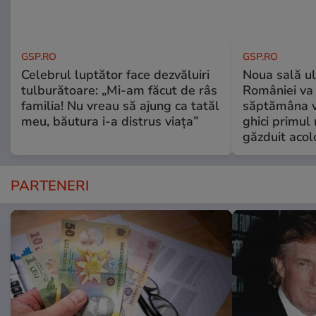
GSP.RO
GSP.RO
Celebrul luptător face dezvăluiri
Noua sală u
tulburătoare: „Mi-am făcut de râs
României va 
familia! Nu vreau să ajung ca tatăl
săptămâna vi
meu, băutura i-a distrus viața”
ghici primul 
găzduit acol
PARTENERI