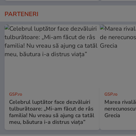
PARTENERI
GSP.ro
GSP.ro
Celebrul luptător face dezvăluiri
Marea rivală
tulburătoare: „Mi-am făcut de râs
nerecunoscut
familia! Nu vreau să ajung ca tatăl
Grecia
meu, băutura i-a distrus viața”