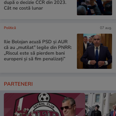
după o decizie CCR din 2023.
Cât ne costă lunar
Politică
07 aug.
Ilie Bolojan acuză PSD și AUR
că au „mutilat” legile din PNRR:
„Riscul este să pierdem bani
europeni și să fim penalizați”
PARTENERI