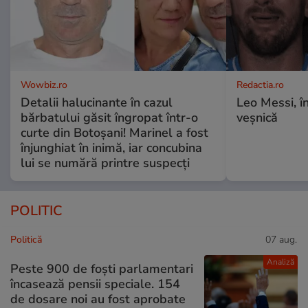
Wowbiz.ro
Redactia.ro
Detalii halucinante în cazul
Leo Messi, î
bărbatului găsit îngropat într-o
veșnică
curte din Botoșani! Marinel a fost
înjunghiat în inimă, iar concubina
lui se numără printre suspecți
POLITIC
Politică
07 aug.
Analiză
Peste 900 de foști parlamentari
încasează pensii speciale. 154
de dosare noi au fost aprobate