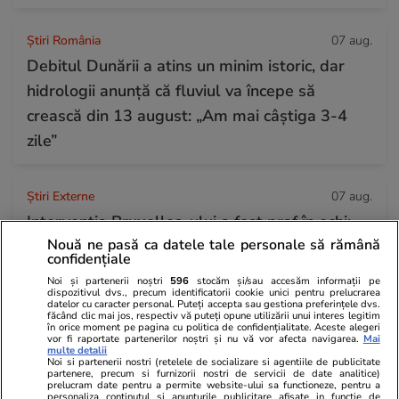
Știri România
07 aug.
Debitul Dunării a atins un minim istoric, dar
hidrologii anunță că fluviul va începe să
crească din 13 august: „Am mai câștiga 3-4
zile”
Știri Externe
07 aug.
Intervenția Bruxelles-ului a fost praf în ochi:
Nouă ne pasă ca datele tale personale să rămână
conflictul dintre Spania și Italia privind
confidențiale
controalele la frontieră se acutizează.
Noi și partenerii noștri
596
stocăm și/sau accesăm informații pe
dispozitivul dvs., precum identificatorii cookie unici pentru prelucrarea
Madridul amenință cu represalii
datelor cu caracter personal. Puteți accepta sau gestiona preferințele dvs.
făcând clic mai jos, respectiv vă puteți opune utilizării unui interes legitim
în orice moment pe pagina cu politica de confidențialitate. Aceste alegeri
vor fi raportate partenerilor noștri și nu vă vor afecta navigarea.
Mai
multe detalii
Noi si partenerii nostri (retelele de socializare si agentiile de publicitate
partenere, precum si furnizorii nostri de servicii de date analitice)
prelucram date pentru a permite website-ului sa functioneze, pentru a
personaliza continutul si anunturile publicitare afisate in functie de