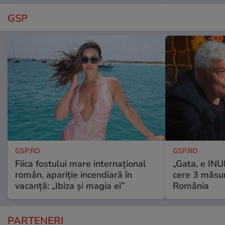
GSP
GSP.RO
GSP.RO
Fiica fostului mare internațional
„Gata, e IN
român, apariție incendiară în
cere 3 măsu
vacanță: „Ibiza și magia ei”
România
PARTENERI