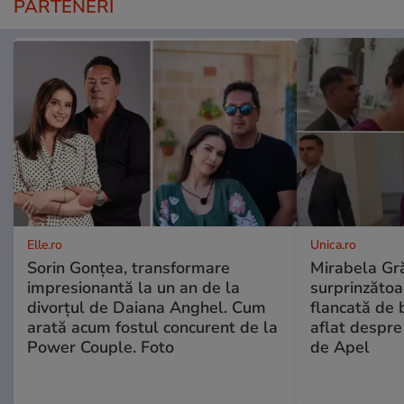
PARTENERI
Elle.ro
Unica.ro
Sorin Gonțea, transformare
Mirabela Gră
impresionantă la un an de la
surprinzătoar
divorțul de Daiana Anghel. Cum
flancată de 
arată acum fostul concurent de la
aflat despre
Power Couple. Foto
de Apel