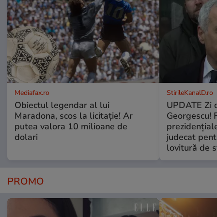
Mediafax.ro
StirileKanalD.ro
Obiectul legendar al lui
UPDATE Zi d
Maradona, scos la licitație! Ar
Georgescu! F
putea valora 10 milioane de
prezidențiale
dolari
judecat pent
lovitură de s
PROMO