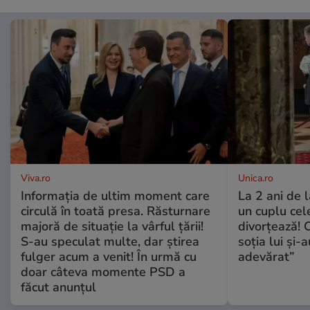
Viva.ro
Unica.ro
Informația de ultim moment care
La 2 ani de 
circulă în toată presa. Răsturnare
un cuplu ce
majoră de situație la vârful țării!
divorțează! C
S-au speculat multe, dar știrea
soția lui și-
fulger acum a venit! În urmă cu
adevărat”
doar câteva momente PSD a
făcut anunțul