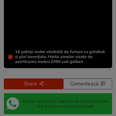
16 județe lovite sâmbătă de furtuni cu grindină
și ploi torențiale. Harta zonelor vizate de
avertizarea meteo ANM cod galben
Share
Comentează
Abonați-vă la canalul Libertatea de WhatsApp pentru
a fi la curent cu ultimele informații