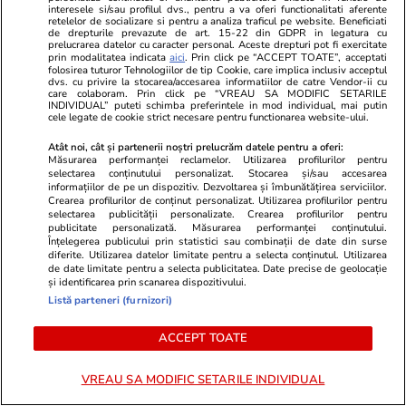
interesele si/sau profilul dvs., pentru a va oferi functionalitati aferente
retelelor de socializare si pentru a analiza traficul pe website. Beneficiati
de drepturile prevazute de art. 15-22 din GDPR in legatura cu
prelucrarea datelor cu caracter personal. Aceste drepturi pot fi exercitate
prin modalitatea indicata
aici
. Prin click pe “ACCEPT TOATE”, acceptati
folosirea tuturor Tehnologiilor de tip Cookie, care implica inclusiv acceptul
dvs. cu privire la stocarea/accesarea informatiilor de catre Vendor-ii cu
care colaboram. Prin click pe “VREAU SA MODIFIC SETARILE
INDIVIDUAL” puteti schimba preferintele in mod individual, mai putin
cele legate de cookie strict necesare pentru functionarea website-ului.
Atât noi, cât și partenerii noștri prelucrăm datele pentru a oferi:
Sănătate și Fitness
15:44
Vacanțe și Cultu
Măsurarea performanței reclamelor. Utilizarea profilurilor pentru
selectarea conținutului personalizat. Stocarea și/sau accesarea
Înghețata proteică: o alternativă
Ziua Internaț
informațiilor de pe un dispozitiv. Dezvoltarea și îmbunătățirea serviciilor.
Crearea profilurilor de conținut personalizat. Utilizarea profilurilor pentru
mai sănătoasă sau o schemă bună
trebuie să șt
selectarea publicității personalizate. Crearea profilurilor pentru
publicitate personalizată. Măsurarea performanței conținutului.
de marketing?
călătorești 
Înțelegerea publicului prin statistici sau combinații de date din surse
companie în
diferite. Utilizarea datelor limitate pentru a selecta conținutul. Utilizarea
de date limitate pentru a selecta publicitatea. Date precise de geolocație
și identificarea prin scanarea dispozitivului.
Listă parteneri (furnizori)
ACCEPT TOATE
Horoscop
07 aug.
Horoscop 8 august 2026.
VREAU SA MODIFIC SETARILE INDIVIDUAL
Fecioarele sunt pregătite să-și