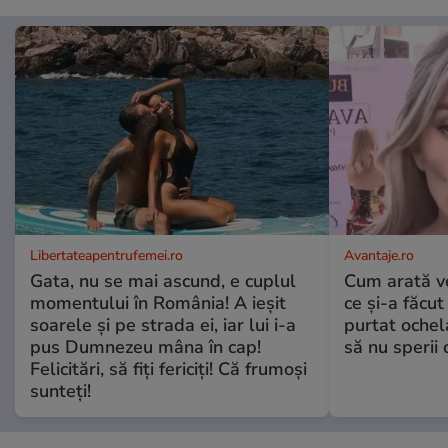
Libertateapentrufemei.ro
Avantaje.ro
Gata, nu se mai ascund, e cuplul
Cum arată v
momentului în România! A ieșit
ce și-a făcut
soarele și pe strada ei, iar lui i-a
purtat ochel
pus Dumnezeu mâna în cap!
să nu sperii c
Felicitări, să fiți fericiți! Că frumoși
sunteți!