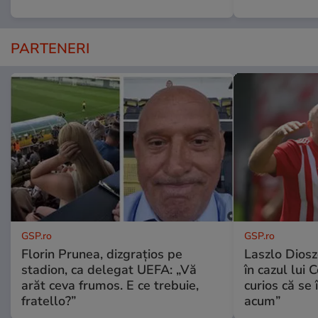
PARTENERI
GSP.ro
GSP.ro
Florin Prunea, dizgrațios pe
Laszlo Diosz
stadion, ca delegat UEFA: „Vă
în cazul lui 
arăt ceva frumos. E ce trebuie,
curios că se
fratello?”
acum”