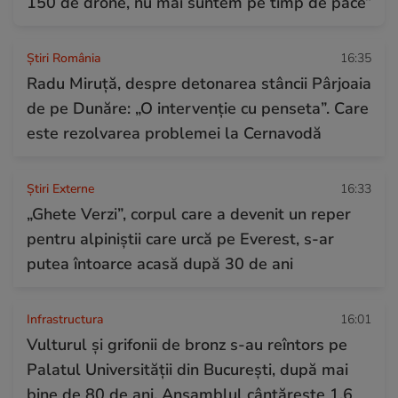
150 de drone, nu mai suntem pe timp de pace”
Știri România
16:35
Radu Miruță, despre detonarea stâncii Pârjoaia
de pe Dunăre: „O intervenție cu penseta”. Care
este rezolvarea problemei la Cernavodă
Știri Externe
16:33
„Ghete Verzi”, corpul care a devenit un reper
pentru alpiniștii care urcă pe Everest, s-ar
putea întoarce acasă după 30 de ani
Infrastructura
16:01
Vulturul și grifonii de bronz s-au reîntors pe
Palatul Universității din București, după mai
bine de 80 de ani. Ansamblul cântărește 1,6