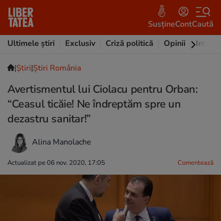
Susține
Cont
Caută
Ultimele știri
Exclusiv
Criză politică
Opinii
Intervi
|
Ştiri
|
Știri România
Avertismentul lui Ciolacu pentru Orban:
“Ceasul ticăie! Ne îndreptăm spre un
dezastru sanitar!”
Alina Manolache
Actualizat pe 06 nov. 2020, 17:05
Comentează