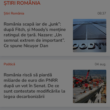
ȘTIRI ROMÂNIA
Știri România
08:37
România scapă iar de „junk”:
după Fitch, și Moody’s menține
ratingul de țară. Nazare: „Un
semnal extrem de important”.
Ce spune Nicușor Dan
Politică
04 aug.
România riscă să piardă
miliarde de euro din PNRR
după un vot în Senat. De ce
sunt contestate modificările la
legea decarbonizării