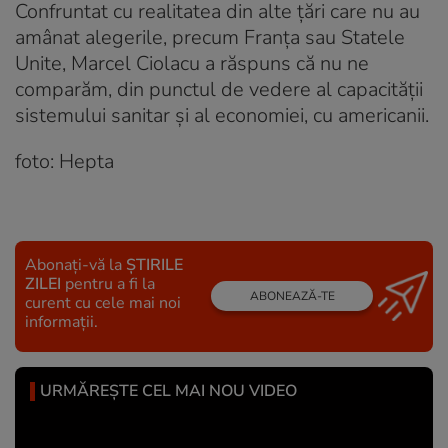
Confruntat cu realitatea din alte țări care nu au
amânat alegerile, precum Franța sau Statele
Unite, Marcel Ciolacu a răspuns că nu ne
comparăm, din punctul de vedere al capacității
sistemului sanitar și al economiei, cu americanii.
foto: Hepta
Abonați-vă la
ȘTIRILE
ZILEI
pentru a fi la
ABONEAZĂ-TE
curent cu cele mai noi
informații.
URMĂREȘTE CEL MAI NOU VIDEO