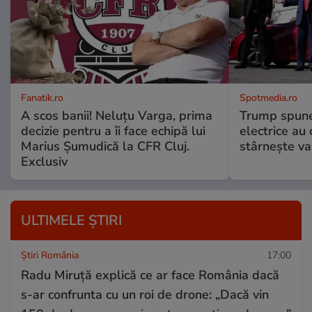
Fanatik.ro
Spotmedia.ro
A scos banii! Neluțu Varga, prima
Trump spune 
decizie pentru a îi face echipă lui
electrice au 
Marius Șumudică la CFR Cluj.
stârnește val
Exclusiv
ULTIMELE ȘTIRI
Știri România
17:00
Radu Miruță explică ce ar face România dacă
s-ar confrunta cu un roi de drone: „Dacă vin