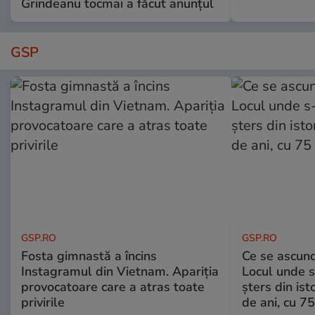
Grindeanu tocmai a făcut anunțul
GSP
GSP.RO
GSP.RO
Fosta gimnastă a încins
Ce se ascund
Instagramul din Vietnam. Apariția
Locul unde s-
provocatoare care a atras toate
șters din ist
privirile
de ani, cu 7