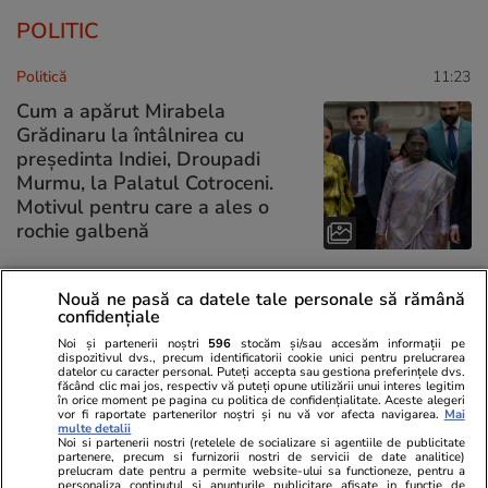
POLITIC
Politică
11:23
Cum a apărut Mirabela
Grădinaru la întâlnirea cu
președinta Indiei, Droupadi
Murmu, la Palatul Cotroceni.
Motivul pentru care a ales o
rochie galbenă
Nouă ne pasă ca datele tale personale să rămână
Politică
24 iul.
confidențiale
Analiză
Noi și partenerii noștri
596
stocăm și/sau accesăm informații pe
Marii câștigători ai legii
dispozitivul dvs., precum identificatorii cookie unici pentru prelucrarea
salarizării unitare:
datelor cu caracter personal. Puteți accepta sau gestiona preferințele dvs.
făcând clic mai jos, respectiv vă puteți opune utilizării unui interes legitim
parlamentarii. Lefuri mărite în
în orice moment pe pagina cu politica de confidențialitate. Aceste alegeri
vor fi raportate partenerilor noștri și nu vă vor afecta navigarea.
Mai
următorii ani cu sume cuprinse
multe detalii
în 5.000 și 7.000 de lei
Noi si partenerii nostri (retelele de socializare si agentiile de publicitate
partenere, precum si furnizorii nostri de servicii de date analitice)
prelucram date pentru a permite website-ului sa functioneze, pentru a
personaliza continutul si anunturile publicitare afisate in functie de