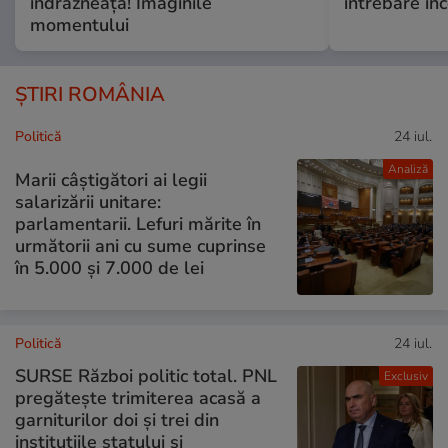
îndrăzneață! Imaginile
întrebare i
momentului
ȘTIRI ROMÂNIA
Politică
24 iul.
Analiză
Marii câștigători ai legii
salarizării unitare:
parlamentarii. Lefuri mărite în
următorii ani cu sume cuprinse
în 5.000 și 7.000 de lei
Politică
24 iul.
SURSE Război politic total. PNL
Exclusiv
pregătește trimiterea acasă a
garniturilor doi și trei din
instituțiile statului și