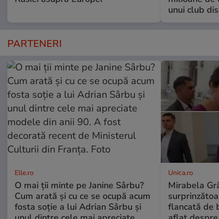
unui club di
PARTENERI
Elle.ro
Unica.ro
O mai ții minte pe Janine Sârbu?
Mirabela Gră
Cum arată și cu ce se ocupă acum
surprinzătoar
fosta soție a lui Adrian Sârbu și
flancată de 
unul dintre cele mai apreciate
aflat despre