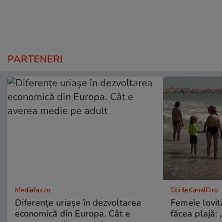
PARTENERI
Mediafax.ro
StirileKanalD.ro
Diferențe uriașe în dezvoltarea
Femeie lovit
economică din Europa. Cât e
făcea plajă: „