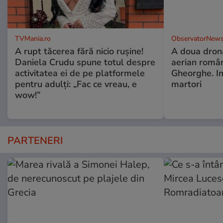
TVMania.ro
ObservatorNews
A rupt tăcerea fără nicio rușine!
A doua dronă
Daniela Crudu spune totul despre
aerian român
activitatea ei de pe platformele
Gheorghe. Im
pentru adulți: „Fac ce vreau, e
martori
wow!”
PARTENERI