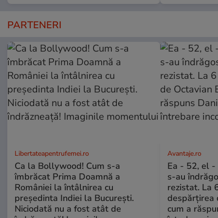
PARTENERI
Libertateapentrufemei.ro
Avantaje.ro
Ca la Bollywood! Cum s-a
Ea - 52, el 
îmbrăcat Prima Doamnă a
s-au îndrăgos
României la întâlnirea cu
rezistat. La 
președinta Indiei la București.
despărțirea 
Niciodată nu a fost atât de
cum a răspu