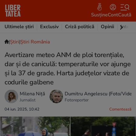
Susține
Cont
Caută
Ultimele știri
Exclusiv
Criză politică
Opinii
Intervi
|
Ştiri
|
Știri România
Avertizare meteo ANM de ploi torențiale,
dar și de caniculă: temperaturile vor ajunge
și la 37 de grade. Harta județelor vizate de
codurile galbene
Milena Niță
Dumitru Angelescu (Foto/Video
Jurnalist
Fotoreporter
04 iun. 2025, 10:42
Comentează