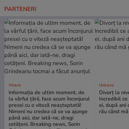
PARTENERI
Viva.ro
Unica.ro
Informația de ultim moment, de
Divorț la nive
la vârful țării, face acum înconjurul
Incredibil ce
presei cu o viteză neașteptată!
ei, după ani 
Nimeni nu credea că se va ajunge
rău când mă
până aici, dar iată-ne, dragi
cetățeni. Breaking news, Sorin