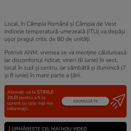
Local, în Câmpia Română și Câmpia de Vest
indicele temperatură-umezeală (ITU) va depăși
ușor pragul critic de 80 de unități.
Potrivit ANM, vremea se va menține călduroasă
iar disconfortul ridicat, vineri (6 iunie) în vest,
local în sud și centru, iar sâmbătă și duminică (7
și 8 iunie) în mare parte a țării.
Abonați-vă la
ȘTIRILE
ZILEI
pentru a fi la
ABONEAZĂ-TE
curent cu cele mai noi
informații.
URMĂREȘTE CEL MAI NOU VIDEO