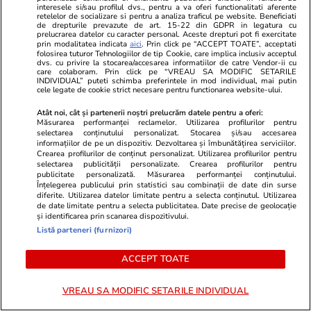
interesele si/sau profilul dvs., pentru a va oferi functionalitati aferente
retelelor de socializare si pentru a analiza traficul pe website. Beneficiati
de drepturile prevazute de art. 15-22 din GDPR in legatura cu
PARTENERI
prelucrarea datelor cu caracter personal. Aceste drepturi pot fi exercitate
prin modalitatea indicata
aici
. Prin click pe “ACCEPT TOATE”, acceptati
folosirea tuturor Tehnologiilor de tip Cookie, care implica inclusiv acceptul
dvs. cu privire la stocarea/accesarea informatiilor de catre Vendor-ii cu
care colaboram. Prin click pe “VREAU SA MODIFIC SETARILE
INDIVIDUAL” puteti schimba preferintele in mod individual, mai putin
cele legate de cookie strict necesare pentru functionarea website-ului.
Atât noi, cât și partenerii noștri prelucrăm datele pentru a oferi:
Măsurarea performanței reclamelor. Utilizarea profilurilor pentru
selectarea conținutului personalizat. Stocarea și/sau accesarea
informațiilor de pe un dispozitiv. Dezvoltarea și îmbunătățirea serviciilor.
Crearea profilurilor de conținut personalizat. Utilizarea profilurilor pentru
selectarea publicității personalizate. Crearea profilurilor pentru
publicitate personalizată. Măsurarea performanței conținutului.
Înțelegerea publicului prin statistici sau combinații de date din surse
diferite. Utilizarea datelor limitate pentru a selecta conținutul. Utilizarea
de date limitate pentru a selecta publicitatea. Date precise de geolocație
ZiaruldeIasi.ro
Fanatik.ro
și identificarea prin scanarea dispozitivului.
Listă parteneri (furnizori)
Compania care va începe
Ipostaza ined
construirea unui parc fotovoltaic
fosta rivală
ACCEPT TOATE
uriaș la marginea Iașului a învârtit
Toată lumea
anul trecut 160 de milioane de
VREAU SA MODIFIC SETARILE INDIVIDUAL
euro. Cine este fondatorul