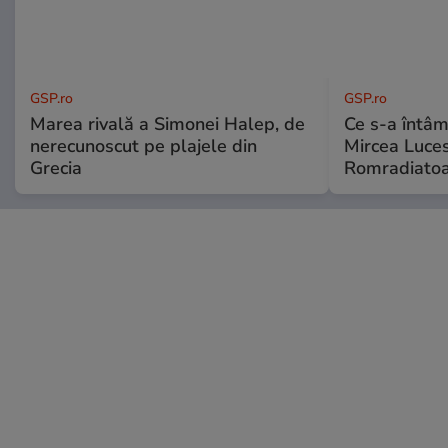
GSP.ro
GSP.ro
Marea rivală a Simonei Halep, de
Ce s-a întâmp
nerecunoscut pe plajele din
Mircea Luces
Grecia
Romradiatoa