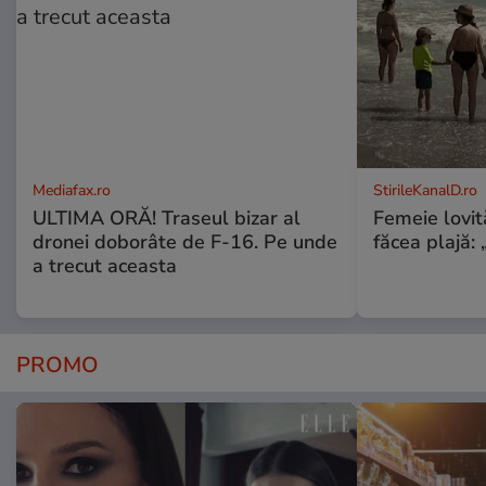
Mediafax.ro
StirileKanalD.ro
ULTIMA ORĂ! Traseul bizar al
Femeie lovit
dronei doborâte de F-16. Pe unde
făcea plajă: „
a trecut aceasta
PROMO