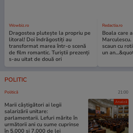
Wowbiz.ro
Redactia.ro
Dragostea plutește la propriu pe
Boala care 
litoral! Doi îndrăgostiți au
Marculescu. 
transformat marea într-o scenă
scaun cu rot
de film romantic. Turiștii prezenți
un an...&quo
s-au uitat de două ori
POLITIC
Politică
21:00
Analiză
Marii câștigători ai legii
salarizării unitare:
parlamentarii. Lefuri mărite în
următorii ani cu sume cuprinse
în 5.000 și 7.000 de lei