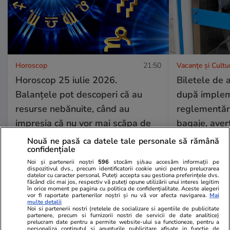
Horoscop
21:50
Vacanțe și Cultu
Horoscop 25 iulie 2026.
Biletele de 
Balanțele pot descoperi că au
după implem
resurse nebănuite, când au
reglementări
impresia că nu vor mai scăpa de
bagaje, aver
probleme
Ryanair: „Su
Nouă ne pasă ca datele tale personale să rămână
confidențiale
Noi și partenerii noștri
596
stocăm și/sau accesăm informații pe
dispozitivul dvs., precum identificatorii cookie unici pentru prelucrarea
datelor cu caracter personal. Puteți accepta sau gestiona preferințele dvs.
Horoscop
21:50
făcând clic mai jos, respectiv vă puteți opune utilizării unui interes legitim
în orice moment pe pagina cu politica de confidențialitate. Aceste alegeri
Horoscop 25 iulie 2026.
vor fi raportate partenerilor noștri și nu vă vor afecta navigarea.
Mai
multe detalii
Balanțele pot descoperi că au
Noi si partenerii nostri (retelele de socializare si agentiile de publicitate
partenere, precum si furnizorii nostri de servicii de date analitice)
resurse nebănuite, când au
prelucram date pentru a permite website-ului sa functioneze, pentru a
personaliza continutul si anunturile publicitare afisate in functie de