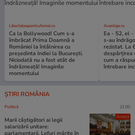
Libertateapentrufemei.ro
Avantaje.ro
Ca la Bollywood! Cum s-a
Ea - 52, el 
îmbrăcat Prima Doamnă a
s-au îndrăgos
României la întâlnirea cu
rezistat. La 
președinta Indiei la București.
despărțirea 
Niciodată nu a fost atât de
cum a răspu
îndrăzneață! Imaginile
întrebare i
momentului
ȘTIRI ROMÂNIA
Politică
21:00
Analiză
Marii câștigători ai legii
salarizării unitare:
parlamentarii. Lefuri mărite în