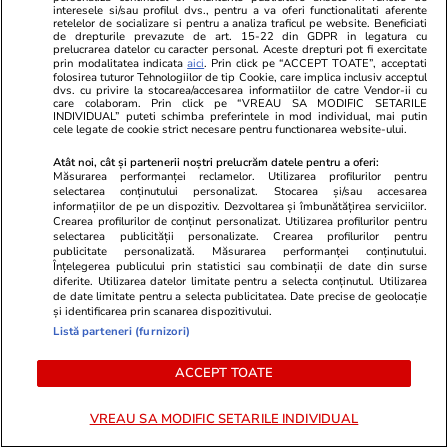
impresia că nu vor mai scăpa de
interesele si/sau profilul dvs., pentru a va oferi functionalitati aferente
retelelor de socializare si pentru a analiza traficul pe website. Beneficiati
probleme
de drepturile prevazute de art. 15-22 din GDPR in legatura cu
prelucrarea datelor cu caracter personal. Aceste drepturi pot fi exercitate
prin modalitatea indicata
aici
. Prin click pe “ACCEPT TOATE”, acceptati
folosirea tuturor Tehnologiilor de tip Cookie, care implica inclusiv acceptul
dvs. cu privire la stocarea/accesarea informatiilor de catre Vendor-ii cu
Lifestyle
17 iul.
care colaboram. Prin click pe “VREAU SA MODIFIC SETARILE
INDIVIDUAL” puteti schimba preferintele in mod individual, mai putin
cele legate de cookie strict necesare pentru functionarea website-ului.
Atât noi, cât și partenerii noștri prelucrăm datele pentru a oferi:
De ce să nu păstrezi cartofii
Măsurarea performanței reclamelor. Utilizarea profilurilor pentru
selectarea conținutului personalizat. Stocarea și/sau accesarea
lângă ceapă
informațiilor de pe un dispozitiv. Dezvoltarea și îmbunătățirea serviciilor.
Crearea profilurilor de conținut personalizat. Utilizarea profilurilor pentru
selectarea publicității personalizate. Crearea profilurilor pentru
publicitate personalizată. Măsurarea performanței conținutului.
Înțelegerea publicului prin statistici sau combinații de date din surse
diferite. Utilizarea datelor limitate pentru a selecta conținutul. Utilizarea
de date limitate pentru a selecta publicitatea. Date precise de geolocație
Lifestyle
20 iul.
și identificarea prin scanarea dispozitivului.
Listă parteneri (furnizori)
Ce este batch cooking și cum îți
ACCEPT TOATE
poate simplifica mesele
VREAU SA MODIFIC SETARILE INDIVIDUAL
săptămânale