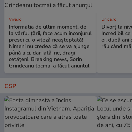
Viva.ro
Unica.ro
Informația de ultim moment, de
Divorț la nive
la vârful țării, face acum înconjurul
Incredibil ce
presei cu o viteză neașteptată!
ei, după ani 
Nimeni nu credea că se va ajunge
rău când mă
până aici, dar iată-ne, dragi
cetățeni. Breaking news, Sorin
Grindeanu tocmai a făcut anunțul
GSP