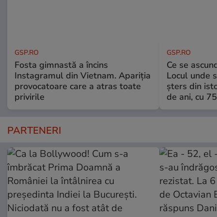
GSP.RO
GSP.RO
Fosta gimnastă a încins
Ce se ascund
Instagramul din Vietnam. Apariția
Locul unde s-
provocatoare care a atras toate
șters din ist
privirile
de ani, cu 7
PARTENERI