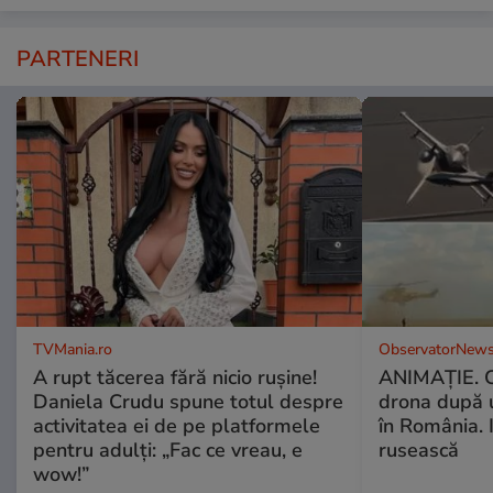
PARTENERI
TVMania.ro
ObservatorNews
A rupt tăcerea fără nicio rușine!
ANIMAŢIE. C
Daniela Crudu spune totul despre
drona după 
activitatea ei de pe platformele
în România. In
pentru adulți: „Fac ce vreau, e
rusească
wow!”