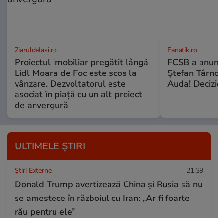
ZiaruldeIasi.ro
Fanatik.ro
Proiectul imobiliar pregătit lângă
FCSB a anunț
Lidl Moara de Foc este scos la
Ștefan Târn
vânzare. Dezvoltatorul este
Auda! Decizi
asociat în piață cu un alt proiect
de anvergură
ULTIMELE ȘTIRI
Știri Externe
21:39
Donald Trump avertizează China și Rusia să nu
se amestece în războiul cu Iran: „Ar fi foarte
rău pentru ele”