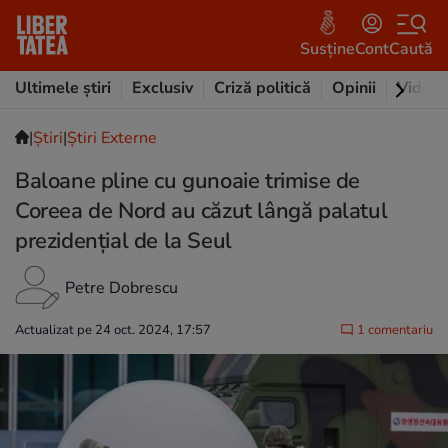
Susține
Cont
Caută
Ultimele știri
Exclusiv
Criză politică
Opinii
Video
|
Ştiri
|
Știri Externe
Baloane pline cu gunoaie trimise de
Coreea de Nord au căzut lângă palatul
prezidențial de la Seul
Petre Dobrescu
Actualizat pe 24 oct. 2024, 17:57
1 comentariu