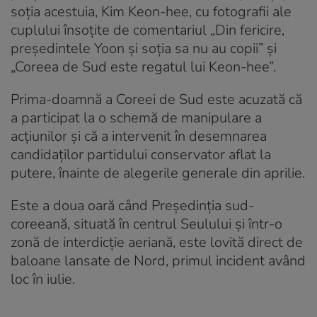
soţia acestuia, Kim Keon-hee, cu fotografii ale
cuplului însoţite de comentariul „Din fericire,
preşedintele Yoon şi soţia sa nu au copii” şi
„Coreea de Sud este regatul lui Keon-hee”.
Prima-doamnă a Coreei de Sud este acuzată că
a participat la o schemă de manipulare a
acţiunilor şi că a intervenit în desemnarea
candidaţilor partidului conservator aflat la
putere, înainte de alegerile generale din aprilie.
Este a doua oară când Președinția sud-
coreeană, situată în centrul Seulului şi într-o
zonă de interdicţie aeriană, este lovită direct de
baloane lansate de Nord, primul incident având
loc în iulie.