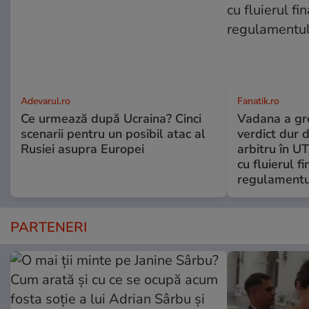
Adevarul.ro
Fanatik.ro
Ce urmează după Ucraina? Cinci
Vadana a greș
scenarii pentru un posibil atac al
verdict dur 
Rusiei asupra Europei
arbitru în U
cu fluierul f
regulamentul
PARTENERI