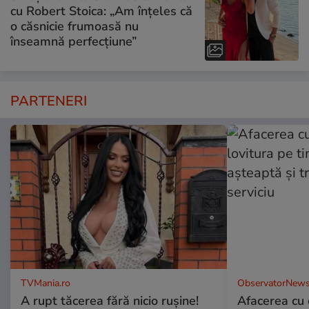
cu Robert Stoica: „Am înțeles că
o căsnicie frumoasă nu
înseamnă perfecțiune”
PARTENERI
TVMania.ro
ObservatorNews
A rupt tăcerea fără nicio rușine!
Afacerea cu 