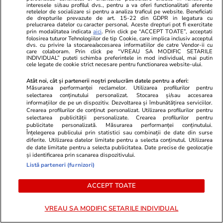
Resturile celei de-a doua drone,
interesele si/sau profilul dvs., pentru a va oferi functionalitati aferente
retelelor de socializare si pentru a analiza traficul pe website. Beneficiati
doborâtă în județul Tulcea, nu
de drepturile prevazute de art. 15-22 din GDPR in legatura cu
prelucrarea datelor cu caracter personal. Aceste drepturi pot fi exercitate
au fost găsite, anunță MApN
prin modalitatea indicata
aici
. Prin click pe “ACCEPT TOATE”, acceptati
folosirea tuturor Tehnologiilor de tip Cookie, care implica inclusiv acceptul
dvs. cu privire la stocarea/accesarea informatiilor de catre Vendor-ii cu
care colaboram. Prin click pe “VREAU SA MODIFIC SETARILE
INDIVIDUAL” puteti schimba preferintele in mod individual, mai putin
cele legate de cookie strict necesare pentru functionarea website-ului.
Știri România
19:00
Atât noi, cât și partenerii noștri prelucrăm datele pentru a oferi:
Măsurarea performanței reclamelor. Utilizarea profilurilor pentru
Am intrat în Muzeul
Reportaj
selectarea conținutului personalizat. Stocarea și/sau accesarea
informațiilor de pe un dispozitiv. Dezvoltarea și îmbunătățirea serviciilor.
Recordurilor Românești. Locul
Crearea profilurilor de conținut personalizat. Utilizarea profilurilor pentru
selectarea publicității personalizate. Crearea profilurilor pentru
din București unde se ascund un
publicitate personalizată. Măsurarea performanței conținutului.
Înțelegerea publicului prin statistici sau combinații de date din surse
milion de povești și cele mai
diferite. Utilizarea datelor limitate pentru a selecta conținutul. Utilizarea
de date limitate pentru a selecta publicitatea. Date precise de geolocație
spectaculoase colecții din lume
și identificarea prin scanarea dispozitivului.
Listă parteneri (furnizori)
Știri România
16:00
ACCEPT TOATE
Greșelile care provoacă cel mai
VREAU SA MODIFIC SETARILE INDIVIDUAL
frecvent accidentări la sală. Ioan