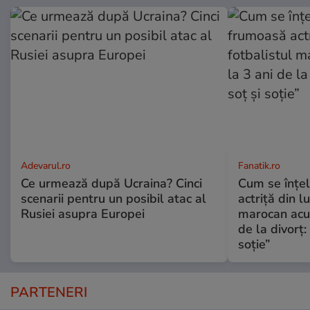
Adevarul.ro
Fanatik.ro
Ce urmează după Ucraina? Cinci
Cum se înțe
scenarii pentru un posibil atac al
actriță din l
Rusiei asupra Europei
marocan acuz
de la divorț:
soție”
PARTENERI