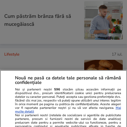
Cum păstrăm brânza fără să
mucegăiască
Lifestyle
17 iul.
De ce să nu păstrezi cartofii
Nouă ne pasă ca datele tale personale să rămână
confidențiale
lângă ceapă
Noi și partenerii noștri
596
stocăm și/sau accesăm informații pe
dispozitivul dvs., precum identificatorii cookie unici pentru prelucrarea
datelor cu caracter personal. Puteți accepta sau gestiona preferințele dvs.
făcând clic mai jos, respectiv vă puteți opune utilizării unui interes legitim
în orice moment pe pagina cu politica de confidențialitate. Aceste alegeri
vor fi raportate partenerilor noștri și nu vă vor afecta navigarea.
Mai
multe detalii
Știri România
20:05
Noi si partenerii nostri (retelele de socializare si agentiile de publicitate
partenere, precum si furnizorii nostri de servicii de date analitice)
prelucram date pentru a permite website-ului sa functioneze, pentru a
personaliza continutul si anunturile publicitare afisate in functie de