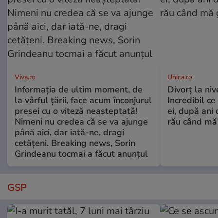
Viva.ro
Unica.ro
Informația de ultim moment, de
Divorț la nive
la vârful țării, face acum înconjurul
Incredibil ce
presei cu o viteză neașteptată!
ei, după ani 
Nimeni nu credea că se va ajunge
rău când mă
până aici, dar iată-ne, dragi
cetățeni. Breaking news, Sorin
Grindeanu tocmai a făcut anunțul
GSP