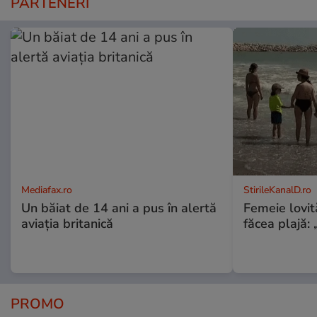
PARTENERI
Mediafax.ro
StirileKanalD.ro
Un băiat de 14 ani a pus în alertă
Femeie lovit
aviația britanică
făcea plajă: „
PROMO