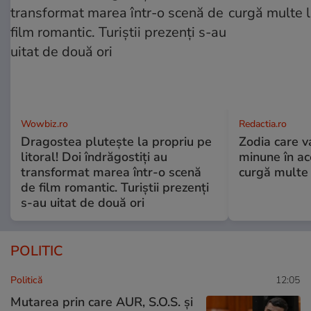
Wowbiz.ro
Redactia.ro
Dragostea plutește la propriu pe
Zodia care v
litoral! Doi îndrăgostiți au
minune în a
transformat marea într-o scenă
curgă multe l
de film romantic. Turiștii prezenți
s-au uitat de două ori
POLITIC
Politică
12:05
Mutarea prin care AUR, S.O.S. și