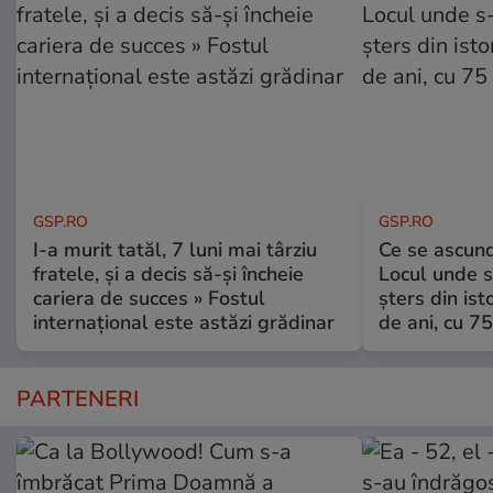
GSP.RO
GSP.RO
I-a murit tatăl, 7 luni mai târziu
Ce se ascund
fratele, și a decis să-și încheie
Locul unde s-
cariera de succes » Fostul
șters din ist
internațional este astăzi grădinar
de ani, cu 7
PARTENERI