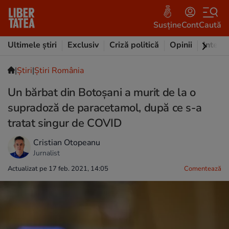
Susține
Cont
Caută
Ultimele știri
Exclusiv
Criză politică
Opinii
Intervi
|
Ştiri
|
Știri România
Un bărbat din Botoșani a murit de la o
supradoză de paracetamol, după ce s-a
tratat singur de COVID
Cristian Otopeanu
Jurnalist
Actualizat pe 17 feb. 2021, 14:05
Comentează