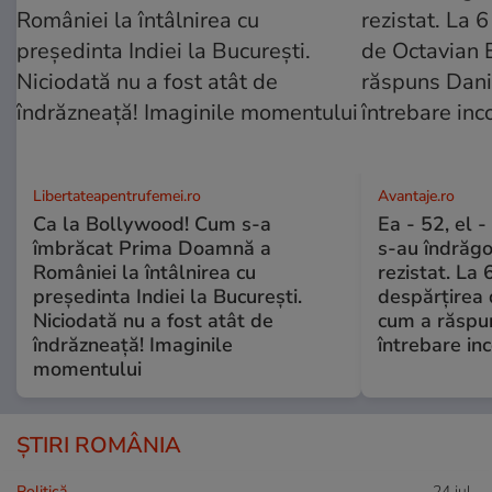
Libertateapentrufemei.ro
Avantaje.ro
Ca la Bollywood! Cum s-a
Ea - 52, el 
îmbrăcat Prima Doamnă a
s-au îndrăgos
României la întâlnirea cu
rezistat. La 
președinta Indiei la București.
despărțirea 
Niciodată nu a fost atât de
cum a răspu
îndrăzneață! Imaginile
întrebare i
momentului
ȘTIRI ROMÂNIA
Politică
24 iul.