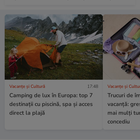
Vacanțe și Cultură
17:48
Vacanțe și Cultu
Camping de lux în Europa: top 7
Trucuri de î
destinații cu piscină, spa și acces
vacanță: gre
direct la plajă
mai mulți tur
concediu