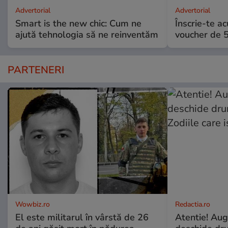
Advertorial
Advertorial
Smart is the new chic: Cum ne
Înscrie-te ac
ajută tehnologia să ne reinventăm
voucher de 5
PARTENERI
Wowbiz.ro
Redactia.ro
El este militarul în vârstă de 26
Atentie! Augu