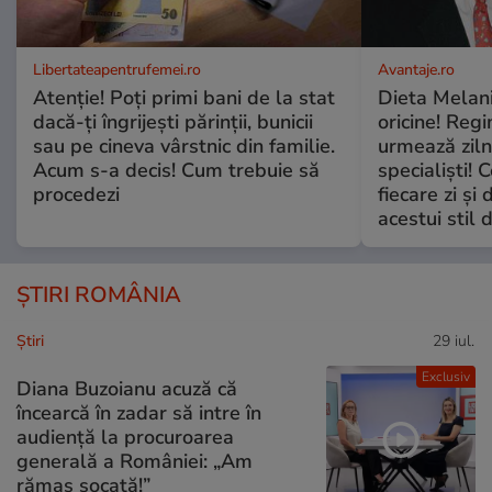
Libertateapentrufemei.ro
Avantaje.ro
Atenție! Poți primi bani de la stat
Dieta Melan
dacă-ți îngrijești părinții, bunicii
oricine! Regi
sau pe cineva vârstnic din familie.
urmează zilni
Acum s-a decis! Cum trebuie să
specialiști! 
procedezi
fiecare zi și 
acestui stil 
ȘTIRI ROMÂNIA
Ştiri
29 iul.
Exclusiv
Diana Buzoianu acuză că
încearcă în zadar să intre în
audiență la procuroarea
generală a României: „Am
rămas șocată!”