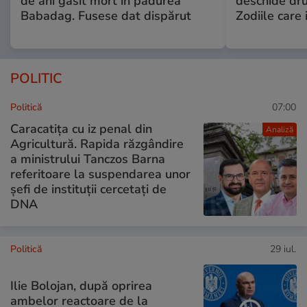
de ani găsit mort în pădurea
deschide dr
Babadag. Fusese dat dispărut
Zodiile care 
POLITIC
Politică
07:00
Caracatița cu iz penal din
Analiză
Agricultură. Rapida răzgândire
a ministrului Tanczos Barna
referitoare la suspendarea unor
șefi de instituții cercetați de
DNA
Politică
29 iul.
Ilie Bolojan, după oprirea
ambelor reactoare de la