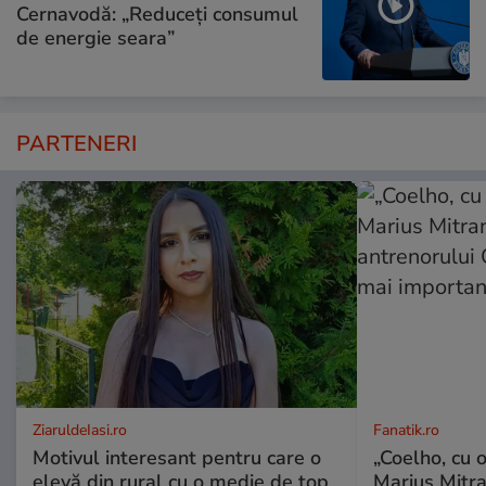
Cernavodă: „Reduceți consumul
de energie seara”
PARTENERI
ZiaruldeIasi.ro
Fanatik.ro
Motivul interesant pentru care o
„Coelho, cu oc
elevă din rural cu o medie de top
Marius Mitra