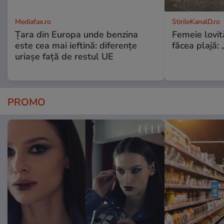
Mediafax.ro
StirileKanalD.ro
Țara din Europa unde benzina
Femeie lovit
este cea mai ieftină: diferențe
făcea plajă: „
uriașe față de restul UE
PROMO