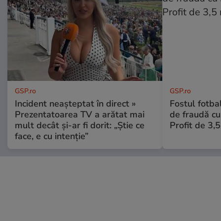
GSP.ro
GSP.ro
Incident neașteptat în direct »
Fostul fotba
Prezentatoarea TV a arătat mai
de fraudă cu 
mult decât și-ar fi dorit: „Știe ce
Profit de 3,
face, e cu intenție”