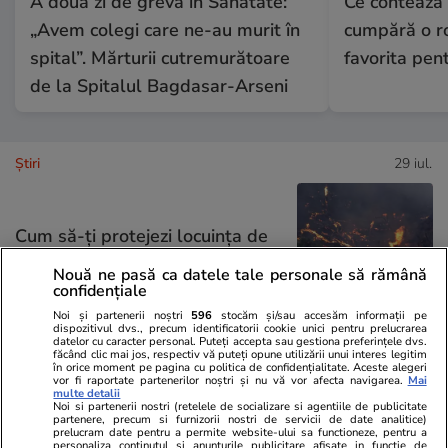
A doua zi de grevă în Sănătate:
Ce contează
„Avem colegi care ne-au murit în
cumpără o ro
spital”. Mărturii cutremurătoare
favorita pen
de la Spitalul Bagdasar-Arseni
Ştiri
29 iul.
Cum să-ți protejezi locuința de
incendiile de vegetație
Nouă ne pasă ca datele tale personale să rămână
confidențiale
Noi și partenerii noștri
596
stocăm și/sau accesăm informații pe
dispozitivul dvs., precum identificatorii cookie unici pentru prelucrarea
datelor cu caracter personal. Puteți accepta sau gestiona preferințele dvs.
făcând clic mai jos, respectiv vă puteți opune utilizării unui interes legitim
în orice moment pe pagina cu politica de confidențialitate. Aceste alegeri
Lifestyle
29 iul.
vor fi raportate partenerilor noștri și nu vă vor afecta navigarea.
Mai
multe detalii
Noi si partenerii nostri (retelele de socializare si agentiile de publicitate
partenere, precum si furnizorii nostri de servicii de date analitice)
De ce să nu arunci semințele de
prelucram date pentru a permite website-ului sa functioneze, pentru a
personaliza continutul si anunturile publicitare afisate in functie de