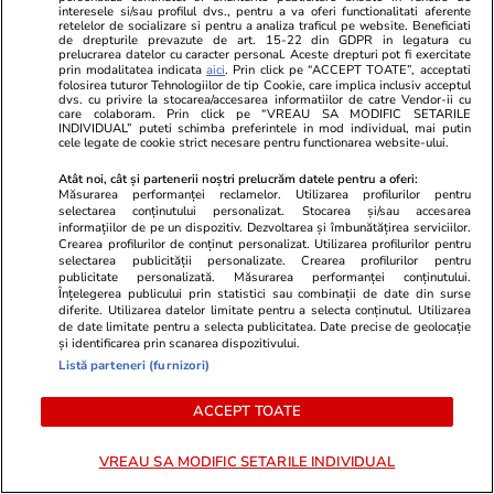
la pepenele roșu – ce beneficii
interesele si/sau profilul dvs., pentru a va oferi functionalitati aferente
retelelor de socializare si pentru a analiza traficul pe website. Beneficiati
au
de drepturile prevazute de art. 15-22 din GDPR in legatura cu
prelucrarea datelor cu caracter personal. Aceste drepturi pot fi exercitate
prin modalitatea indicata
aici
. Prin click pe “ACCEPT TOATE”, acceptati
folosirea tuturor Tehnologiilor de tip Cookie, care implica inclusiv acceptul
dvs. cu privire la stocarea/accesarea informatiilor de catre Vendor-ii cu
care colaboram. Prin click pe “VREAU SA MODIFIC SETARILE
INDIVIDUAL” puteti schimba preferintele in mod individual, mai putin
Lifestyle
15 iul.
cele legate de cookie strict necesare pentru functionarea website-ului.
Atât noi, cât și partenerii noștri prelucrăm datele pentru a oferi:
Măsurarea performanței reclamelor. Utilizarea profilurilor pentru
selectarea conținutului personalizat. Stocarea și/sau accesarea
informațiilor de pe un dispozitiv. Dezvoltarea și îmbunătățirea serviciilor.
Ce este colostrul și la ce ajută
Crearea profilurilor de conținut personalizat. Utilizarea profilurilor pentru
selectarea publicității personalizate. Crearea profilurilor pentru
publicitate personalizată. Măsurarea performanței conținutului.
Înțelegerea publicului prin statistici sau combinații de date din surse
diferite. Utilizarea datelor limitate pentru a selecta conținutul. Utilizarea
de date limitate pentru a selecta publicitatea. Date precise de geolocație
și identificarea prin scanarea dispozitivului.
Listă parteneri (furnizori)
Lifestyle
08 iul.
ACCEPT TOATE
VREAU SA MODIFIC SETARILE INDIVIDUAL
De ce gheața plutește pe apă