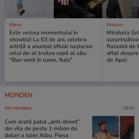
Elle.ro
Unica.ro
Este vestea momentului în
Mirabela Gră
showbiz! La 53 de ani, celebra
surprinzătoar
actriță a anunțat oficial nașterea
flancată de 
celui de-al treilea copil al său:
aflat despre
"Bun venit în lume, fiule"
de Apel
MONDEN
Stiri Mondene
08:54
Cum arată patul „anti-divorț”
din vila de peste 1 milion de
dolari a Iuliei Albu. Piesa