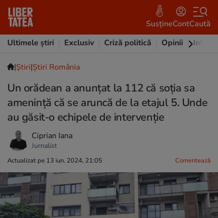
Susține
Cont
Caută
Ultimele știri
Exclusiv
Criză politică
Opinii
Intervi
|
Ştiri
|
Știri România
Un orădean a anunțat la 112 că soția sa
amenință că se aruncă de la etajul 5. Unde
au găsit-o echipele de intervenție
Ciprian Iana
Jurnalist
Actualizat pe 13 iun. 2024, 21:05
Comentează