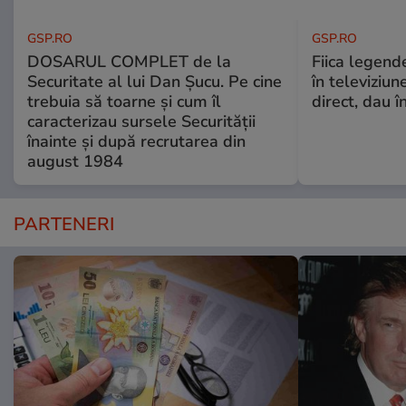
GSP.RO
GSP.RO
DOSARUL COMPLET de la
Fiica legende
Securitate al lui Dan Șucu. Pe cine
în televiziun
trebuia să toarne și cum îl
direct, dau î
caracterizau sursele Securității
înainte și după recrutarea din
august 1984
PARTENERI