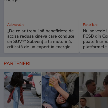
Adevarul.ro
Fanatik.ro
„De ce ar trebui să beneficieze de
Nu se vede l
acciză redusă cineva care conduce
FCSB din Co
un SUV?” Subvenția la motorină,
poate fi urm
criticată de un expert în energie
platformele 
PARTENERI