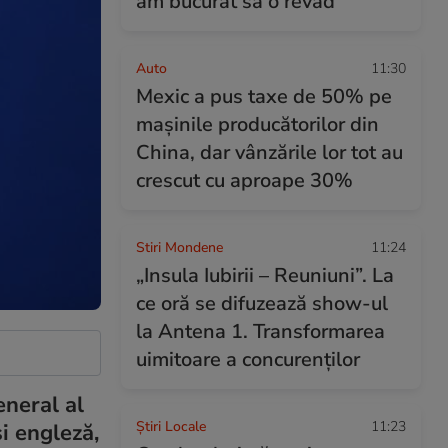
am bucurat să o revăd”
Auto
11:30
Mexic a pus taxe de 50% pe
mașinile producătorilor din
China, dar vânzările lor tot au
crescut cu aproape 30%
Stiri Mondene
11:24
„Insula Iubirii – Reuniuni”. La
ce oră se difuzează show-ul
la Antena 1. Transformarea
uimitoare a concurenților
eneral al
Știri Locale
11:23
i engleză,