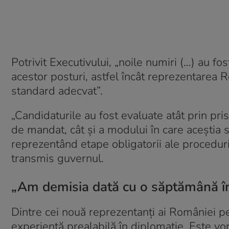
Potrivit Executivului, „noile numiri (…) au fo
acestor posturi, astfel încât reprezentarea Ro
standard adecvat”.
„Candidaturile au fost evaluate atât prin pri
de mandat, cât şi a modului în care aceştia s
reprezentând etape obligatorii ale proceduri
transmis guvernul.
„Am demisia dată cu o săptămână în
Dintre cei nouă reprezentanți ai României p
experiență prealabilă în diplomație. Este vo