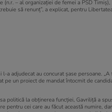
(n.r. – al organizației de femei a PSD Timiș), 
rebuie să renunț”, a explicat, pentru Libertate
 și l-a adjudecat au concurat șase persoane. „A 
at pe un proiect de mandat întocmit de candida
a politică la obținerea funcției, Gavriliță a spu
e pentru cei care au făcut această numire, dar 