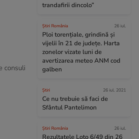
trandafirii dincolo”
Știri România
26 iul.
Ploi torențiale, grindină și
vijelii în 21 de județe. Harta
zonelor vizate luni de
avertizarea meteo ANM cod
e consuli
galben
Ştiri
26 iul. 2021
Ce nu trebuie să faci de
Sfântul Pantelimon
Știri România
26 iul.
Rezultatele Loto 6/49 din 26