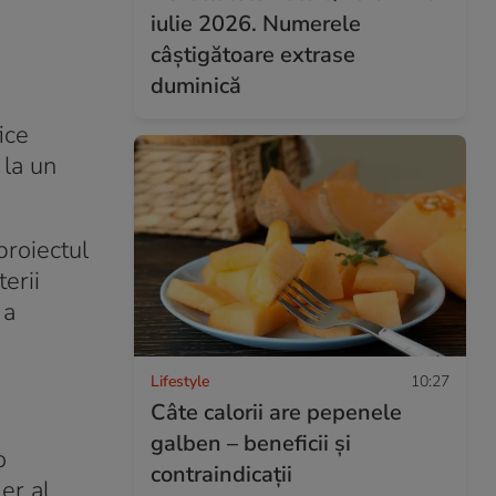
iulie 2026. Numerele
câștigătoare extrase
duminică
ice
 la un
proiectul
erii
 a
Lifestyle
10:27
Câte calorii are pepenele
galben – beneficii și
o
contraindicații
er al