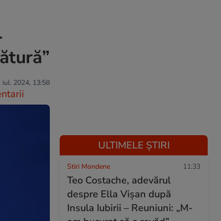
l
gătură”
 iul. 2024, 13:58
tarii
ULTIMELE ȘTIRI
Stiri Mondene
11:33
Teo Costache, adevărul
despre Ella Vișan după
Insula Iubirii – Reuniuni: „M-