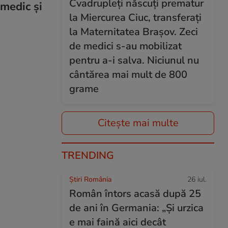
Cvadrupleți născuți prematur
 medic și
la Miercurea Ciuc, transferați
la Maternitatea Brașov. Zeci
de medici s-au mobilizat
pentru a-i salva. Niciunul nu
cântărea mai mult de 800
grame
Citește mai multe
TRENDING
Știri România
26 iul.
Român întors acasă după 25
de ani în Germania: „Și urzica
e mai faină aici decât