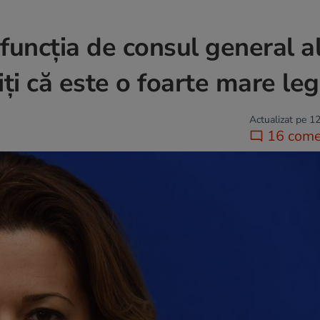
funcția de consul general a
iți că este o foarte mare le
Actualizat pe 12
16 comen