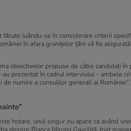
st făcute luându-se în considerare criterii specif
mâniei în afara graniţelor ţării să fie asigurată
sma obiectivelor propuse de către candidaţi în 
-au prezentat în cadrul interviului – ambele crit
i de numire a consulilor generali ai României”,
ainte”
este hotare, unul singur nu apare ca având vre
rba despre Bianca Miruna Gavriliță, fost manag