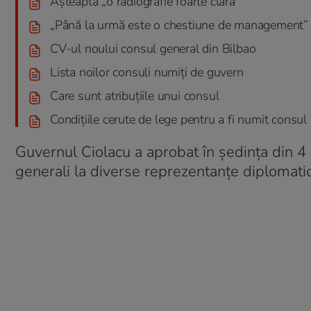
Așteaptă „o radiografie foarte clară”
„Până la urmă este o chestiune de management”
CV-ul noului consul general din Bilbao
Lista noilor consuli numiți de guvern
Care sunt atribuțiile unui consul
Condițiile cerute de lege pentru a fi numit consul
Guvernul Ciolacu a aprobat în ședința din 4
generali la diverse reprezentanțe diplomati