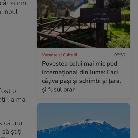
cât și din
a, noul
Vacanțe și Cultură
08:50
Povestea celui mai mic pod
internațional din lume: Faci
câțiva pași și schimbi și țara,
și fusul orar
fost o
ți”, a mai
s că „nu
să știți