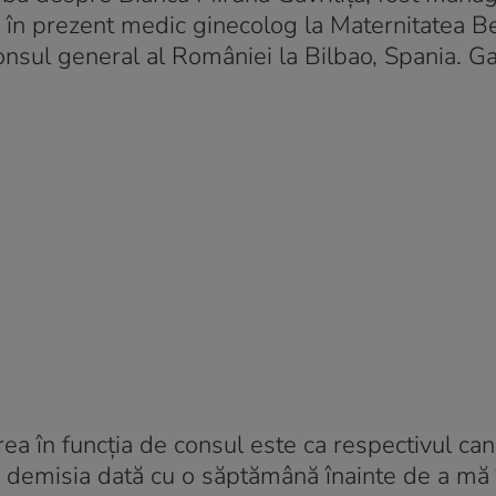
ș), în prezent medic ginecolog la Maternitatea B
onsul general al României la Bilbao, Spania. Gav
.
rea în funcția de consul este ca respectivul ca
m demisia dată cu o săptămână înainte de a mă 