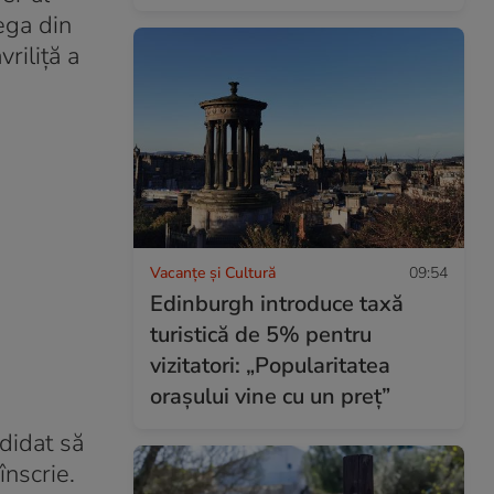
ega din
riliță a
Vacanțe și Cultură
09:54
Edinburgh introduce taxă
turistică de 5% pentru
vizitatori: „Popularitatea
orașului vine cu un preț”
ndidat să
înscrie.