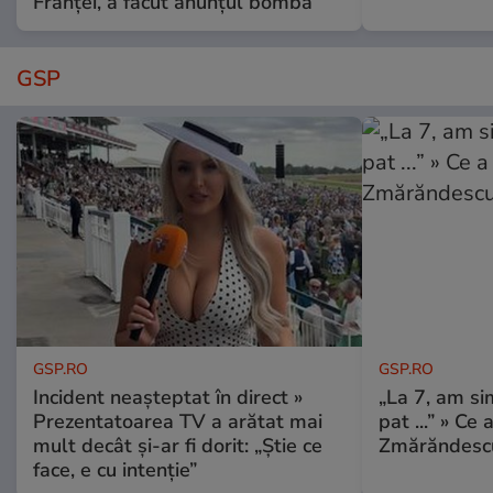
Franței, a făcut anunțul bombă
GSP
GSP.RO
GSP.RO
Incident neașteptat în direct »
„La 7, am si
Prezentatoarea TV a arătat mai
pat ...” » Ce 
mult decât și-ar fi dorit: „Știe ce
Zmărăndescu
face, e cu intenție”