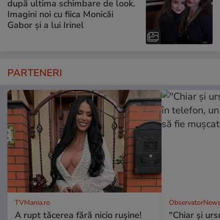
după ultima schimbare de look.
Imagini noi cu fiica Monicăi
Gabor și a lui Irinel
PARTENERI
TVMania.ro
ObservatorNews
A rupt tăcerea fără nicio rușine!
"Chiar și urs