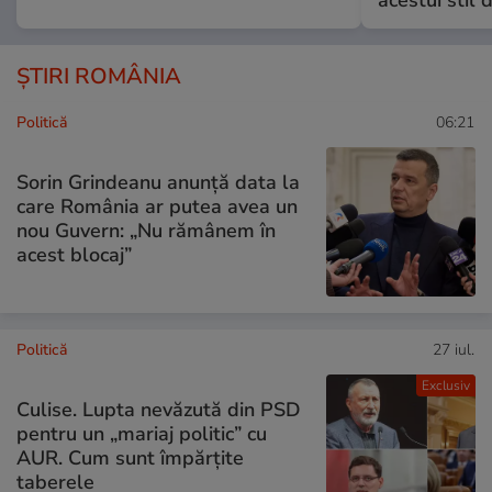
acestui stil 
ȘTIRI ROMÂNIA
Politică
06:21
Sorin Grindeanu anunță data la
care România ar putea avea un
nou Guvern: „Nu rămânem în
acest blocaj”
Politică
27 iul.
Exclusiv
Culise. Lupta nevăzută din PSD
pentru un „mariaj politic” cu
AUR. Cum sunt împărțite
taberele