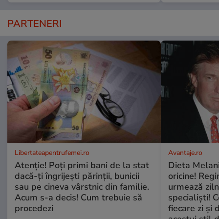
PARTENERI
Libertateapentrufemei.ro
Avantaje.ro
Atenție! Poți primi bani de la stat
Dieta Melan
dacă-ți îngrijești părinții, bunicii
oricine! Regi
sau pe cineva vârstnic din familie.
urmează zilni
Acum s-a decis! Cum trebuie să
specialiști! 
procedezi
fiecare zi și 