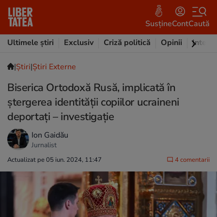
Susține
Cont
Caută
Ultimele știri
Exclusiv
Criză politică
Opinii
Intervi
|
Ştiri
|
Știri Externe
Biserica Ortodoxă Rusă, implicată în
ștergerea identității copiilor ucraineni
deportați – investigație
Ion Gaidău
Jurnalist
Actualizat pe 05 iun. 2024, 11:47
4 comentarii