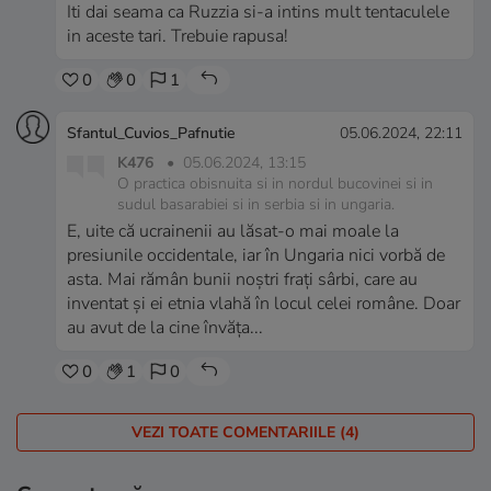
Iti dai seama ca Ruzzia si-a intins mult tentaculele
in aceste tari. Trebuie rapusa!
0
0
1
Sfantul_Cuvios_Pafnutie
05.06.2024, 22:11
K476
•
05.06.2024, 13:15
O practica obisnuita si in nordul bucovinei si in
sudul basarabiei si in serbia si in ungaria.
E, uite că ucrainenii au lăsat-o mai moale la
presiunile occidentale, iar în Ungaria nici vorbă de
asta. Mai rămân bunii noștri frați sârbi, care au
inventat și ei etnia vlahă în locul celei române. Doar
au avut de la cine învăța...
0
1
0
VEZI TOATE COMENTARIILE (4)