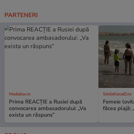
PARTENERI
Mediafax.ro
StirileKanalD.ro
Prima REACȚIE a Rusiei după
Femeie lovit
convocarea ambasadorului: „Va
făcea plajă: „
exista un răspuns”