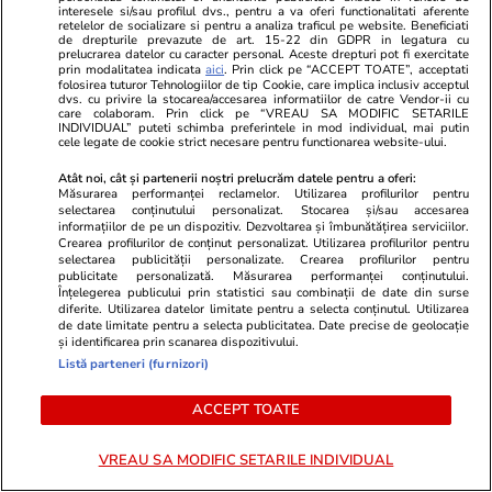
interesele si/sau profilul dvs., pentru a va oferi functionalitati aferente
retelelor de socializare si pentru a analiza traficul pe website. Beneficiati
Stiri Mondene
12:12
de drepturile prevazute de art. 15-22 din GDPR in legatura cu
prelucrarea datelor cu caracter personal. Aceste drepturi pot fi exercitate
Cum arată Irina Columbeanu după ultima
prin modalitatea indicata
aici
. Prin click pe “ACCEPT TOATE”, acceptati
folosirea tuturor Tehnologiilor de tip Cookie, care implica inclusiv acceptul
schimbare de look. Imagini noi cu fiica Monicăi
dvs. cu privire la stocarea/accesarea informatiilor de catre Vendor-ii cu
care colaboram. Prin click pe “VREAU SA MODIFIC SETARILE
Gabor și a lui Irinel
INDIVIDUAL” puteti schimba preferintele in mod individual, mai putin
cele legate de cookie strict necesare pentru functionarea website-ului.
Atât noi, cât și partenerii noștri prelucrăm datele pentru a oferi:
Măsurarea performanței reclamelor. Utilizarea profilurilor pentru
Citește mai multe
selectarea conținutului personalizat. Stocarea și/sau accesarea
informațiilor de pe un dispozitiv. Dezvoltarea și îmbunătățirea serviciilor.
Crearea profilurilor de conținut personalizat. Utilizarea profilurilor pentru
selectarea publicității personalizate. Crearea profilurilor pentru
TRENDING
publicitate personalizată. Măsurarea performanței conținutului.
Înțelegerea publicului prin statistici sau combinații de date din surse
diferite. Utilizarea datelor limitate pentru a selecta conținutul. Utilizarea
Știri România
07:45
de date limitate pentru a selecta publicitatea. Date precise de geolocație
și identificarea prin scanarea dispozitivului.
Val de caniculă în România, temperaturile vor
Listă parteneri (furnizori)
urca până la 40 de grade la umbră. Prognoza
ACCEPT TOATE
meteo ANM pentru perioada 28 iulie – 23
august 2026
VREAU SA MODIFIC SETARILE INDIVIDUAL