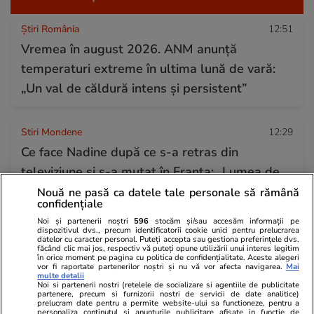
Știri România
12:51
Vremea în august 2026. ANM anunță
temperaturi extreme în ultima lună de vară:
„Un val de căldură intens și persistent”
Stiri Mondene
12:29
Ce face Nadine după ce s-a retras din
televiziune și s-a mutat în Franța: „Lumea de
astăzi poate avea multe provocări”
Nouă ne pasă ca datele tale personale să rămână
confidențiale
Noi și partenerii noștri
596
stocăm și/sau accesăm informații pe
dispozitivul dvs., precum identificatorii cookie unici pentru prelucrarea
Știri Locale
12:22
datelor cu caracter personal. Puteți accepta sau gestiona preferințele dvs.
făcând clic mai jos, respectiv vă puteți opune utilizării unui interes legitim
În județul Brașov se află „Bătrânul Carpaților”,
în orice moment pe pagina cu politica de confidențialitate. Aceste alegeri
vor fi raportate partenerilor noștri și nu vă vor afecta navigarea.
Mai
cel mai vechi copac din țară. Gorunul secular
multe detalii
Noi si partenerii nostri (retelele de socializare si agentiile de publicitate
are peste 900 de ani
partenere, precum si furnizorii nostri de servicii de date analitice)
prelucram date pentru a permite website-ului sa functioneze, pentru a
personaliza continutul si anunturile publicitare afisate in functie de