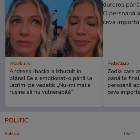
Wowbiz.ro
Redactia.ro
Andreea Ibacka a izbucnit în
Zodia care a
plâns! Ce a emoționat-o până la
până la fina
lacrimi pe vedetă: „Nu-mi mai e
persoană apr
rușine să fiu vulnerabilă”
ceva import
POLITIC
Politică
06:21