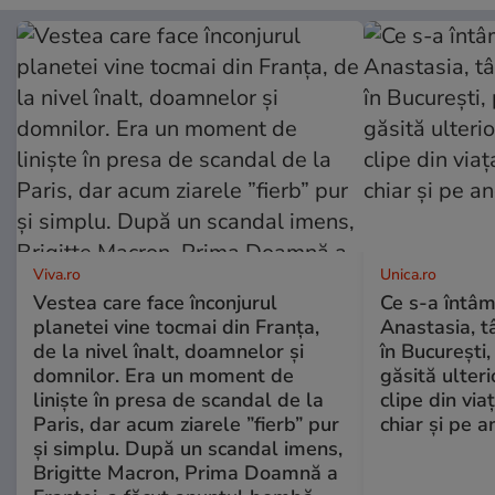
Viva.ro
Unica.ro
Vestea care face înconjurul
Ce s-a întâm
planetei vine tocmai din Franța,
Anastasia, t
de la nivel înalt, doamnelor și
în București,
domnilor. Era un moment de
găsită ulter
liniște în presa de scandal de la
clipe din via
Paris, dar acum ziarele ”fierb” pur
chiar și pe a
și simplu. După un scandal imens,
Brigitte Macron, Prima Doamnă a