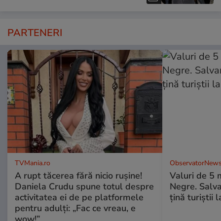
PARTENERI
TVMania.ro
ObservatorNews
A rupt tăcerea fără nicio rușine!
Valuri de 5 m
Daniela Crudu spune totul despre
Negre. Salva
activitatea ei de pe platformele
ţină turiştii 
pentru adulți: „Fac ce vreau, e
wow!”