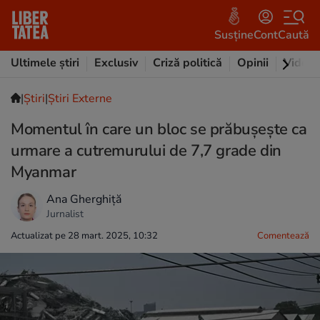
Susține
Cont
Caută
Ultimele știri
Exclusiv
Criză politică
Opinii
Video
|
Ştiri
|
Știri Externe
Momentul în care un bloc se prăbușește ca
urmare a cutremurului de 7,7 grade din
Myanmar
Ana Gherghiță
Jurnalist
Actualizat pe 28 mart. 2025, 10:32
Comentează