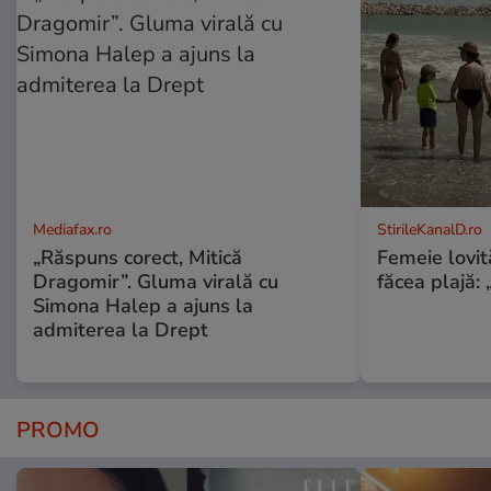
Mediafax.ro
StirileKanalD.ro
„Răspuns corect, Mitică
Femeie lovit
Dragomir”. Gluma virală cu
făcea plajă: „
Simona Halep a ajuns la
admiterea la Drept
PROMO