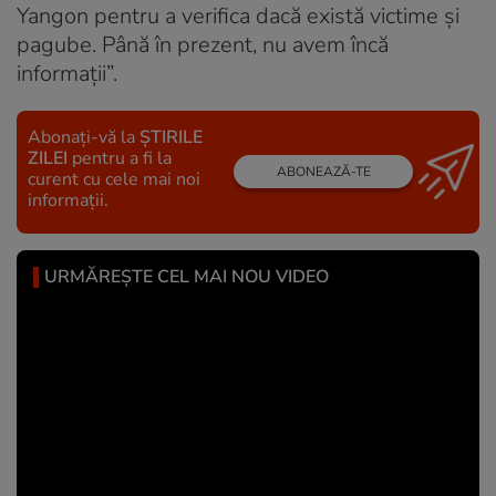
Yangon pentru a verifica dacă există victime și
pagube. Până în prezent, nu avem încă
informații”.
Abonați-vă la
ȘTIRILE
ZILEI
pentru a fi la
ABONEAZĂ-TE
curent cu cele mai noi
informații.
URMĂREȘTE CEL MAI NOU VIDEO