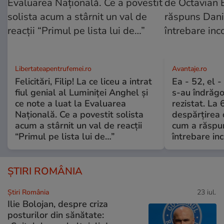
Libertateapentrufemei.ro
Avantaje.ro
Felicitări, Filip! La ce liceu a intrat
Ea - 52, el 
fiul genial al Luminiței Anghel și
s-au îndrăgos
ce note a luat la Evaluarea
rezistat. La 
Națională. Ce a povestit solista
despărțirea 
acum a stârnit un val de reacții
cum a răspu
“Primul pe lista lui de…”
întrebare i
ȘTIRI ROMÂNIA
Știri România
23 iul.
Ilie Bolojan, despre criza
posturilor din sănătate: