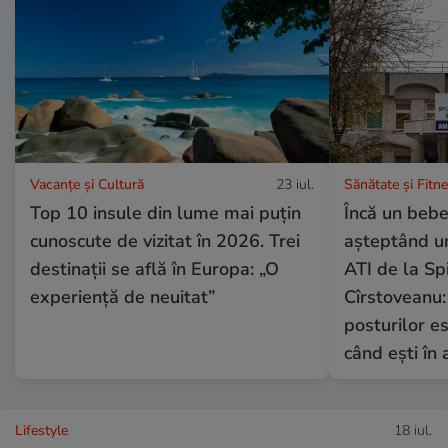
Vacanțe și Cultură
23 iul.
Sănătate și Fitn
Top 10 insule din lume mai puțin
Încă un bebe
cunoscute de vizitat în 2026. Trei
așteptând un
destinații se află în Europa: „O
ATI de la Spi
experiență de neuitat”
Cîrstoveanu
posturilor e
când ești în 
Lifestyle
18 iul.