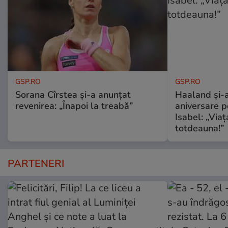
GSP.RO
GSP.RO
Sorana Cîrstea și-a anunțat
Haaland și-a
revenirea: „Înapoi la treabă”
aniversare pe
Isabel: „Via
totdeauna!”
PARTENERI