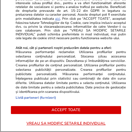
Ce este batch cooking și cum îți
interesele si/sau profilul dvs., pentru a va oferi functionalitati aferente
retelelor de socializare si pentru a analiza traficul pe website. Beneficiati
poate simplifica mesele
de drepturile prevazute de art. 15-22 din GDPR in legatura cu
prelucrarea datelor cu caracter personal. Aceste drepturi pot fi exercitate
săptămânale
prin modalitatea indicata
aici
. Prin click pe “ACCEPT TOATE”, acceptati
folosirea tuturor Tehnologiilor de tip Cookie, care implica inclusiv acceptul
dvs. cu privire la stocarea/accesarea informatiilor de catre Vendor-ii cu
care colaboram. Prin click pe “VREAU SA MODIFIC SETARILE
INDIVIDUAL” puteti schimba preferintele in mod individual, mai putin
cele legate de cookie strict necesare pentru functionarea website-ului.
Lifestyle
20 iul.
Atât noi, cât și partenerii noștri prelucrăm datele pentru a oferi:
Măsurarea performanței reclamelor. Utilizarea profilurilor pentru
selectarea conținutului personalizat. Stocarea și/sau accesarea
informațiilor de pe un dispozitiv. Dezvoltarea și îmbunătățirea serviciilor.
Crearea profilurilor de conținut personalizat. Utilizarea profilurilor pentru
Ce este agar-agar și cum se
selectarea publicității personalizate. Crearea profilurilor pentru
publicitate personalizată. Măsurarea performanței conținutului.
utilizează
Înțelegerea publicului prin statistici sau combinații de date din surse
diferite. Utilizarea datelor limitate pentru a selecta conținutul. Utilizarea
de date limitate pentru a selecta publicitatea. Date precise de geolocație
și identificarea prin scanarea dispozitivului.
Listă parteneri (furnizori)
Știri România
23 iul.
ACCEPT TOATE
Alexandru Rogobete dezvăluie
VREAU SA MODIFIC SETARILE INDIVIDUAL
discuția avută cu Ilie Bolojan în