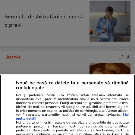
Semnele deshidratării și cum să
o previi
Lifestyle
17 iul.
De ce să nu păstrezi cartofii
Nouă ne pasă ca datele tale personale să rămână
lângă ceapă
confidențiale
Noi și partenerii noștri
596
stocăm și/sau accesăm informații pe
dispozitivul dvs., precum identificatorii cookie unici pentru prelucrarea
datelor cu caracter personal. Puteți accepta sau gestiona preferințele dvs.
făcând clic mai jos, respectiv vă puteți opune utilizării unui interes legitim
în orice moment pe pagina cu politica de confidențialitate. Aceste alegeri
vor fi raportate partenerilor noștri și nu vă vor afecta navigarea.
Mai
multe detalii
Lifestyle
20 iul.
Noi si partenerii nostri (retelele de socializare si agentiile de publicitate
partenere, precum si furnizorii nostri de servicii de date analitice)
prelucram date pentru a permite website-ului sa functioneze, pentru a
personaliza continutul si anunturile publicitare afisate in functie de