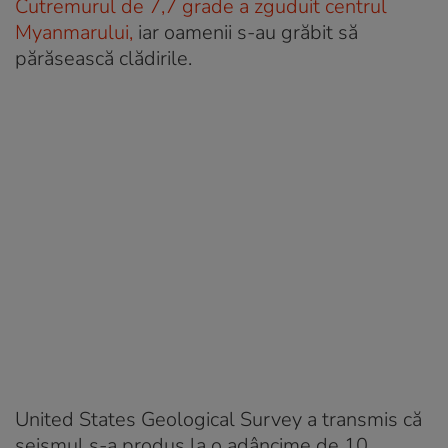
Cutremurul de 7,7 grade a zguduit centrul
Myanmarului,
iar oamenii s-au grăbit să
părăsească clădirile.
United States Geological Survey a transmis că
seismul s-a produs la o adâncime de 10