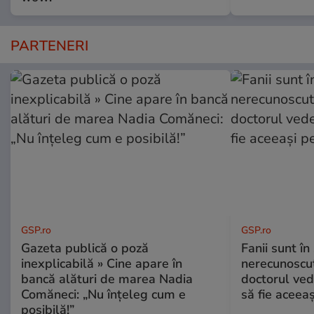
PARTENERI
GSP.ro
GSP.ro
Gazeta publică o poză
Fanii sunt în 
inexplicabilă » Cine apare în
nerecunoscut
bancă alături de marea Nadia
doctorul ved
Comăneci: „Nu înțeleg cum e
să fie aceea
posibilă!”