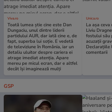
Viva.ro
Unica.ro
Toată lumea știe cine este Dan
La așa ceva 
Dungaciu, unul dintre liderii
Liviu Dragne
partidului AUR, dar iată cine e, de
fostului său 
fapt, superba lui soție. E vedetă
acuzații grav
de televiziune în România, iar un
Declarațiile 
detaliu uluitor despre cariera ei
comentarii
atrage imediat atenția. Apare
mereu pe micul ecran, dar e altfel
decât își imaginează mulți
GSP