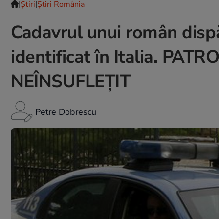
|
Ştiri
|
Știri România
Cadavrul unui român dispăr
identificat în Italia. P
NEÎNSUFLEŢIT
Petre Dobrescu