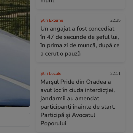
murit
Știri Externe
22:35
Un angajat a fost concediat
în 47 de secunde de șeful lui,
în prima zi de muncă, după ce
a cerut o pauză
Știri Locale
22:11
Marșul Pride din Oradea a
avut loc în ciuda interdicției,
jandarmii au amendat
participanți înainte de start.
Participă și Avocatul
Poporului