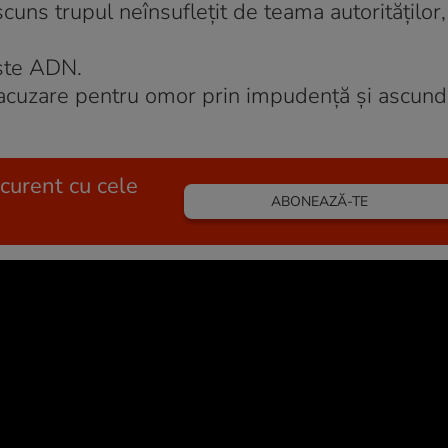
scuns trupul neînsuflețit de teama autorităților
este ADN.
b acuzare pentru omor prin impudență și ascun
 curent cu cele
ABONEAZĂ-TE