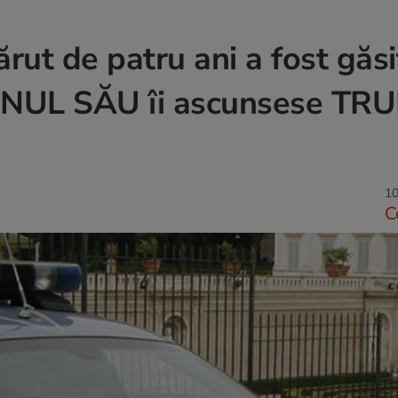
ut de patru ani a fost găsit
ATRONUL SĂU îi ascunsese TR
10
C