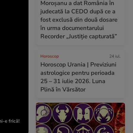
Moroșanu a dat România în
judecată la CEDO după ce a
fost exclusă din două dosare
în urma documentarului
Recorder „Justiție capturată”
Horoscop
24 iul.
Horoscop Urania | Previziuni
astrologice pentru perioada
25 – 31 iulie 2026. Luna
Plină în Vărsător
-e frică!