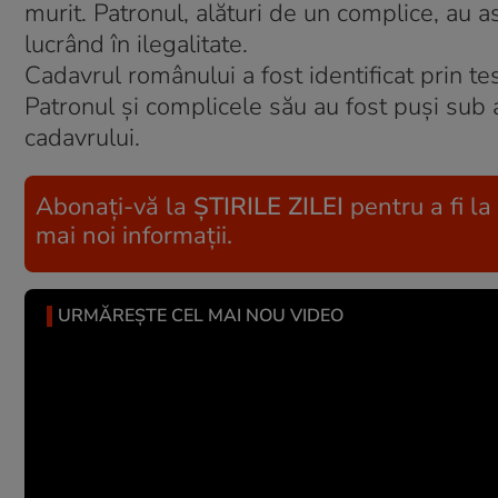
murit. Patronul, alături de un complice, au a
lucrând în ilegalitate.
Cadavrul românului a fost identificat prin t
Patronul și complicele său au fost puși su
cadavrului.
Abonați-vă la
ȘTIRILE ZILEI
pentru a fi la
mai noi informații.
URMĂREȘTE CEL MAI NOU VIDEO