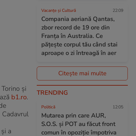
Vacanțe și Cultură
22:09
Compania aeriană Qantas,
zbor record de 19 ore din
Franța în Australia. Ce
pățește corpul tău când stai
aproape o zi întreagă în aer
Citește mai multe
 Torino și
TRENDING
ează
b1.ro
.
 de
Politică
12:05
l. Cadavrul
Mutarea prin care AUR,
S.O.S. și POT au făcut front
și a
comun în opoziție împotriva