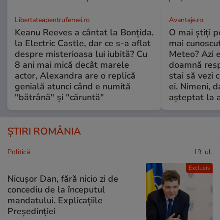
Libertateapentrufemei.ro
Avantaje.ro
Keanu Reeves a cântat la Bonțida,
O mai știți 
la Electric Castle, dar ce s-a aflat
mai cunoscu
despre misterioasa lui iubită? Cu
Meteo? Azi e
8 ani mai mică decât marele
doamnă respe
actor, Alexandra are o replică
stai să vezi 
genială atunci când e numită
ei. Nimeni, d
"bătrână" și "căruntă"
așteptat la 
ȘTIRI ROMÂNIA
Politică
19 iul.
Exclusiv
Nicușor Dan, fără nicio zi de
concediu de la începutul
mandatului. Explicațiile
Președinției