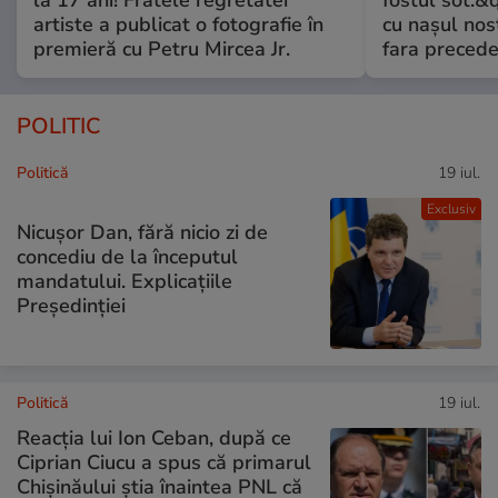
artiste a publicat o fotografie în
cu nașul nost
premieră cu Petru Mircea Jr.
fara preced
POLITIC
Politică
19 iul.
Exclusiv
Nicușor Dan, fără nicio zi de
concediu de la începutul
mandatului. Explicațiile
Președinției
Politică
19 iul.
Reacția lui Ion Ceban, după ce
Ciprian Ciucu a spus că primarul
Chișinăului știa înaintea PNL că