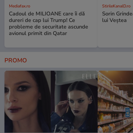
Mediafax.ro
StirileKanalD.ro
Cadoul de MILIOANE care îi dă
Sorin Grinde
dureri de cap lui Trump! Ce
lui Veștea
probleme de securitate ascunde
avionul primit din Qatar
PROMO