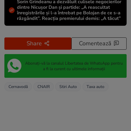
Sorin Grindeanu a dezvăluit culisele negocierilor
dintre Nicușor Dan și partide: „A reascultat
înregistrările și l-a întrebat pe Bolojan de ce s-a
răzgândit”. Reacția premierului demis: „A tăcut”
Share
Comentează
Abonați-vă la canalul Libertatea de WhatsApp pentru
a fi la curent cu ultimele informații
Cernavodă
CNAIR
Stiri Auto
Taxa auto