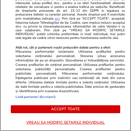
interesele si/sau profilul dvs., pentru a va oferi functionalitati aferente
retelelor de socializare si pentru a analiza traficul pe website. Beneficiati
de drepturile prevazute de art. 15-22 din GDPR in legatura cu
Știri România
08:24
prelucrarea datelor cu caracter personal. Aceste drepturi pot fi exercitate
Greva de avertisment făcută de
prin modalitatea indicata
aici
. Prin click pe “ACCEPT TOATE”, acceptati
folosirea tuturor Tehnologiilor de tip Cookie, care implica inclusiv acceptul
dvs. cu privire la stocarea/accesarea informatiilor de catre Vendor-ii cu
Sanitas. Noua lege a salarizării
care colaboram. Prin click pe “VREAU SA MODIFIC SETARILE
INDIVIDUAL” puteti schimba preferintele in mod individual, mai putin
propusă de Guvernul Bolojan,
cele legate de cookie strict necesare pentru functionarea website-ului.
sursa nemulțumirilor: „Sporul
Atât noi, cât și partenerii noștri prelucrăm datele pentru a oferi:
pentru turele de noapte este o
Măsurarea performanței reclamelor. Utilizarea profilurilor pentru
selectarea conținutului personalizat. Stocarea și/sau accesarea
bătaie de joc”
informațiilor de pe un dispozitiv. Dezvoltarea și îmbunătățirea serviciilor.
Crearea profilurilor de conținut personalizat. Utilizarea profilurilor pentru
selectarea publicității personalizate. Crearea profilurilor pentru
publicitate personalizată. Măsurarea performanței conținutului.
Înțelegerea publicului prin statistici sau combinații de date din surse
Știri România
08:09
diferite. Utilizarea datelor limitate pentru a selecta conținutul. Utilizarea
Benzina s-a scumpit luni, 20
de date limitate pentru a selecta publicitatea. Date precise de geolocație
și identificarea prin scanarea dispozitivului.
iulie 2026. Cât costă un litru de
Listă parteneri (furnizori)
benzină și motorină în București,
ACCEPT TOATE
Iași, Cluj-Napoca, Timișoara și
Constanța
VREAU SA MODIFIC SETARILE INDIVIDUAL