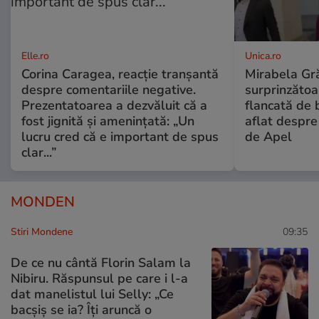
Elle.ro
Unica.ro
Corina Caragea, reacție tranșantă
Mirabela Gră
despre comentariile negative.
surprinzătoar
Prezentatoarea a dezvăluit că a
flancată de 
fost jignită și amenințată: „Un
aflat despre
lucru cred că e important de spus
de Apel
clar...”
MONDEN
Stiri Mondene
09:35
De ce nu cântă Florin Salam la
Nibiru. Răspunsul pe care i l-a
dat manelistul lui Selly: „Ce
bacșiș se ia? Îți aruncă o