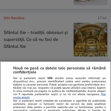
Știri România
17 iul.
Sfântul Ilie – tradiții, obiceiuri și
superstiții. Ce să nu faci de
Sfântul Ilie
Nouă ne pasă ca datele tale personale să rămână
Lifestyle
18 iul.
confidențiale
Noi și partenerii noștri
596
stocăm și/sau accesăm informații pe
dispozitivul dvs., precum identificatorii cookie unici pentru prelucrarea
datelor cu caracter personal. Puteți accepta sau gestiona preferințele dvs.
Semnele deshidratării și cum să
făcând clic mai jos, respectiv vă puteți opune utilizării unui interes legitim
în orice moment pe pagina cu politica de confidențialitate. Aceste alegeri
o previi
vor fi raportate partenerilor noștri și nu vă vor afecta navigarea.
Mai
multe detalii
Noi si partenerii nostri (retelele de socializare si agentiile de publicitate
partenere, precum si furnizorii nostri de servicii de date analitice)
prelucram date pentru a permite website-ului sa functioneze, pentru a
personaliza continutul si anunturile publicitare afisate in functie de