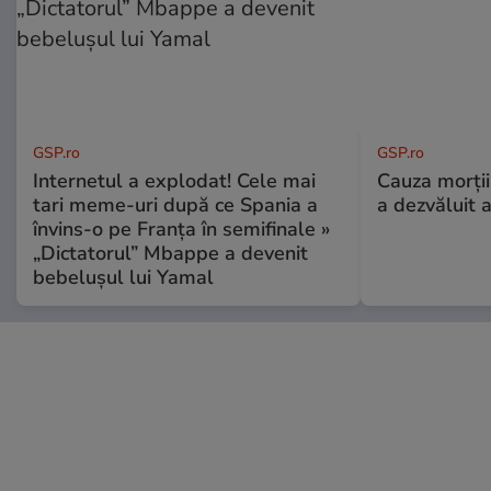
GSP.ro
GSP.ro
Internetul a explodat! Cele mai
Cauza morții
tari meme-uri după ce Spania a
a dezvăluit 
învins-o pe Franța în semifinale »
„Dictatorul” Mbappe a devenit
bebelușul lui Yamal