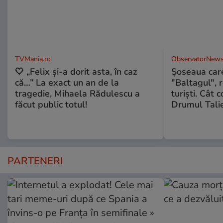
TVMania.ro
ObservatorNews
🤍 „Felix și-a dorit asta, în caz
Șoseaua care
că…” La exact un an de la
"Baltagul", 
tragedie, Mihaela Rădulescu a
turiști. Cât 
făcut public totul!
Drumul Talie
PARTENERI