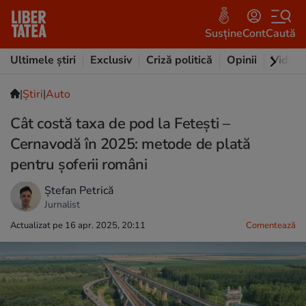
Susține
Cont
Caută
Ultimele știri
Exclusiv
Criză politică
Opinii
Video
|
Ştiri
|
Auto
Cât costă taxa de pod la Feteşti –
Cernavodă în 2025: metode de plată
pentru șoferii români
Ștefan Petrică
Jurnalist
Actualizat pe 16 apr. 2025, 20:11
Comentează