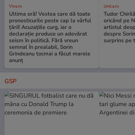
Viva.ro
Unica.ro
Ultima oră! Vestea care dă toate
Tudor Chiril
pronosticurile peste cap la vârful
oricând pe N
țării! Acuzațiile curg, iar o
artistul desp
declarație produce un adevărat
despre Sorin
seism în politică. Fără vreun
surprins pe 
semnal în prealabil, Sorin
Grindeanu tocmai a făcut marele
anunț
GSP