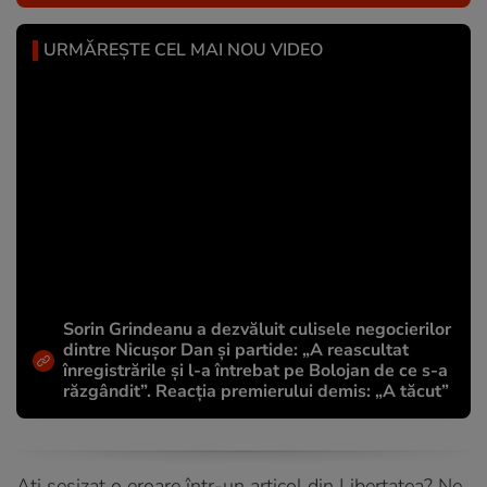
URMĂREȘTE CEL MAI NOU VIDEO
Sorin Grindeanu a dezvăluit culisele negocierilor
dintre Nicușor Dan și partide: „A reascultat
înregistrările și l-a întrebat pe Bolojan de ce s-a
răzgândit”. Reacția premierului demis: „A tăcut”
Ați sesizat o eroare într-un articol din Libertatea? Ne