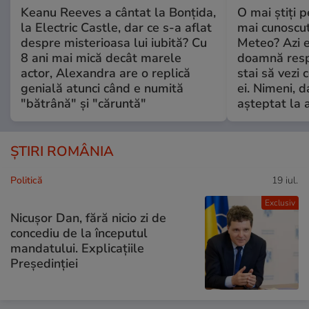
Keanu Reeves a cântat la Bonțida,
O mai știți 
la Electric Castle, dar ce s-a aflat
mai cunoscu
despre misterioasa lui iubită? Cu
Meteo? Azi e
8 ani mai mică decât marele
doamnă respe
actor, Alexandra are o replică
stai să vezi 
genială atunci când e numită
ei. Nimeni, d
"bătrână" și "căruntă"
așteptat la 
ȘTIRI ROMÂNIA
Politică
19 iul.
Exclusiv
Nicușor Dan, fără nicio zi de
concediu de la începutul
mandatului. Explicațiile
Președinției