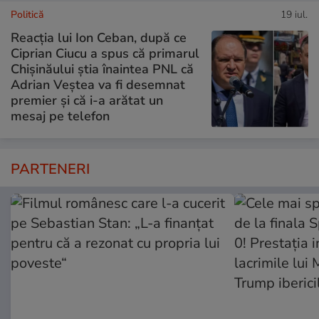
Politică
19 iul.
Reacția lui Ion Ceban, după ce
Ciprian Ciucu a spus că primarul
Chișinăului știa înaintea PNL că
Adrian Veștea va fi desemnat
premier și că i-a arătat un
mesaj pe telefon
PARTENERI