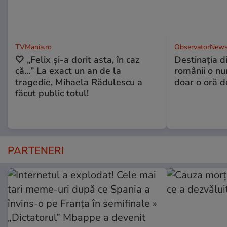
TVMania.ro
ObservatorNews
🤍 „Felix și-a dorit asta, în caz
Destinaţia d
că…” La exact un an de la
românii o nu
tragedie, Mihaela Rădulescu a
doar o oră d
făcut public totul!
PARTENERI