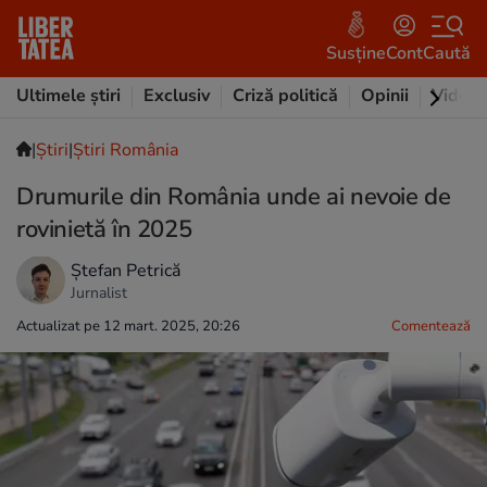
Susține
Cont
Caută
Ultimele știri
Exclusiv
Criză politică
Opinii
Video
|
Ştiri
|
Știri România
Drumurile din România unde ai nevoie de
rovinietă în 2025
Ștefan Petrică
Jurnalist
Actualizat pe 12 mart. 2025, 20:26
Comentează