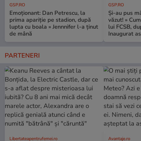
GSP.RO
GSP.RO
Emoționant: Dan Petrescu, la
Și-au pus mâ
prima apariție pe stadion, după
văzut! » Cum
lupta cu boala » Jennnifer l-a ținut
lui FCSB, du
de mână
Inaugurat as
PARTENERI
Libertateapentrufemei.ro
Avantaje.ro