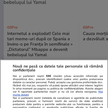
GSP.ro
GSP.ro
Internetul a explodat! Cele mai
Cauza morții
tari meme-uri după ce Spania a
a dezvăluit 
învins-o pe Franța în semifinale »
„Dictatorul” Mbappe a devenit
bebelușul lui Yamal
Nouă ne pasă ca datele tale personale să rămână
confidențiale
Noi și partenerii noștri
596
stocăm și/sau accesăm informații pe
dispozitivul dvs., precum identificatorii cookie unici pentru prelucrarea
datelor cu caracter personal. Puteți accepta sau gestiona preferințele dvs.
făcând clic mai jos, respectiv vă puteți opune utilizării unui interes legitim
în orice moment pe pagina cu politica de confidențialitate. Aceste alegeri
vor fi raportate partenerilor noștri și nu vă vor afecta navigarea.
Mai
multe detalii
Noi si partenerii nostri (retelele de socializare si agentiile de publicitate
partenere, precum si furnizorii nostri de servicii de date analitice)
prelucram date pentru a permite website-ului sa functioneze, pentru a
personaliza continutul si anunturile publicitare afisate in functie de