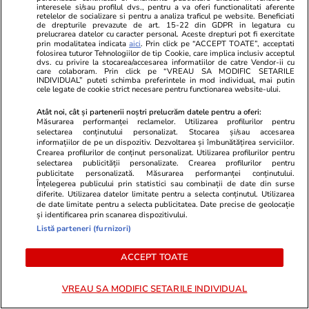
interesele si/sau profilul dvs., pentru a va oferi functionalitati aferente
retelelor de socializare si pentru a analiza traficul pe website. Beneficiati
de drepturile prevazute de art. 15-22 din GDPR in legatura cu
prelucrarea datelor cu caracter personal. Aceste drepturi pot fi exercitate
prin modalitatea indicata
aici
. Prin click pe “ACCEPT TOATE”, acceptati
folosirea tuturor Tehnologiilor de tip Cookie, care implica inclusiv acceptul
dvs. cu privire la stocarea/accesarea informatiilor de catre Vendor-ii cu
care colaboram. Prin click pe “VREAU SA MODIFIC SETARILE
INDIVIDUAL” puteti schimba preferintele in mod individual, mai putin
cele legate de cookie strict necesare pentru functionarea website-ului.
Atât noi, cât și partenerii noștri prelucrăm datele pentru a oferi:
PARTENERI
Măsurarea performanței reclamelor. Utilizarea profilurilor pentru
selectarea conținutului personalizat. Stocarea și/sau accesarea
informațiilor de pe un dispozitiv. Dezvoltarea și îmbunătățirea serviciilor.
Crearea profilurilor de conținut personalizat. Utilizarea profilurilor pentru
selectarea publicității personalizate. Crearea profilurilor pentru
publicitate personalizată. Măsurarea performanței conținutului.
Înțelegerea publicului prin statistici sau combinații de date din surse
diferite. Utilizarea datelor limitate pentru a selecta conținutul. Utilizarea
de date limitate pentru a selecta publicitatea. Date precise de geolocație
și identificarea prin scanarea dispozitivului.
Listă parteneri (furnizori)
ACCEPT TOATE
VREAU SA MODIFIC SETARILE INDIVIDUAL
Mediafax.ro
StirileKanalD.ro