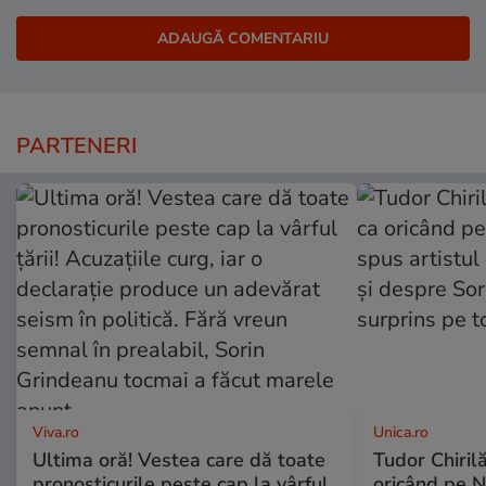
PARTENERI
Viva.ro
Unica.ro
Ultima oră! Vestea care dă toate
Tudor Chiril
pronosticurile peste cap la vârful
oricând pe N