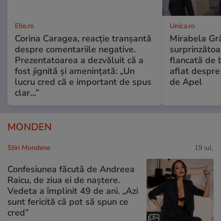
Elle.ro
Unica.ro
Corina Caragea, reacție tranșantă
Mirabela Gră
despre comentariile negative.
surprinzătoar
Prezentatoarea a dezvăluit că a
flancată de 
fost jignită și amenințată: „Un
aflat despre
lucru cred că e important de spus
de Apel
clar...”
MONDEN
Stiri Mondene
19 iul.
Confesiunea făcută de Andreea
Raicu, de ziua ei de naștere.
Vedeta a împlinit 49 de ani. „Azi
sunt fericită că pot să spun ce
cred”