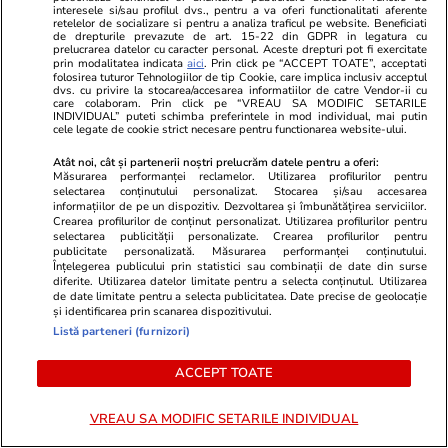
interesele si/sau profilul dvs., pentru a va oferi functionalitati aferente
dimineață
retelelor de socializare si pentru a analiza traficul pe website. Beneficiati
de drepturile prevazute de art. 15-22 din GDPR in legatura cu
prelucrarea datelor cu caracter personal. Aceste drepturi pot fi exercitate
prin modalitatea indicata
aici
. Prin click pe “ACCEPT TOATE”, acceptati
folosirea tuturor Tehnologiilor de tip Cookie, care implica inclusiv acceptul
Știri România
07:00
dvs. cu privire la stocarea/accesarea informatiilor de catre Vendor-ii cu
care colaboram. Prin click pe “VREAU SA MODIFIC SETARILE
Proiectul Nordis Sinaia, unde un apartament
INDIVIDUAL” puteti schimba preferintele in mod individual, mai putin
cele legate de cookie strict necesare pentru functionarea website-ului.
era vândut cu peste 470.000 de euro, a rămas
Atât noi, cât și partenerii noștri prelucrăm datele pentru a oferi:
doar o groapă abandonată printre buruieni. Ce
Măsurarea performanței reclamelor. Utilizarea profilurilor pentru
selectarea conținutului personalizat. Stocarea și/sau accesarea
spun autoritățile din oraș
informațiilor de pe un dispozitiv. Dezvoltarea și îmbunătățirea serviciilor.
Crearea profilurilor de conținut personalizat. Utilizarea profilurilor pentru
selectarea publicității personalizate. Crearea profilurilor pentru
publicitate personalizată. Măsurarea performanței conținutului.
Știri România
09:25
Înțelegerea publicului prin statistici sau combinații de date din surse
diferite. Utilizarea datelor limitate pentru a selecta conținutul. Utilizarea
Centrala de la Mintia, cea mai mare pe gaze
de date limitate pentru a selecta publicitatea. Date precise de geolocație
și identificarea prin scanarea dispozitivului.
din UE, începe livrarea de energie în sistemul
Listă parteneri (furnizori)
național
ACCEPT TOATE
Știri România
14:57
VREAU SA MODIFIC SETARILE INDIVIDUAL
Schimbarea la Față a Domnului 2026 – tradiții