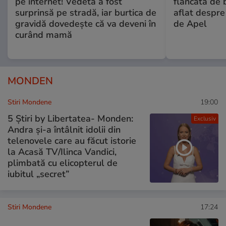
pe internet! Vedeta a fost
flancată de 
surprinsă pe stradă, iar burtica de
aflat despre
gravidă dovedește că va deveni în
de Apel
curând mamă
MONDEN
Stiri Mondene
19:00
5 Știri by Libertatea- Monden:
Exclusiv
Andra și-a întâlnit idolii din
telenovele care au făcut istorie
la Acasă TV/Ilinca Vandici,
plimbată cu elicopterul de
iubitul „secret”
Stiri Mondene
17:24