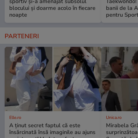
sportiv și-a amenajat subsolul
Taekwondo! 
blocului și doarme acolo în fiecare
banii de la 
noapte
pentru Spor
PARTENERI
Elle.ro
Unica.ro
A ținut secret faptul că este
Mirabela Gră
însărcinată însă imaginile au ajuns
surprinzătoar