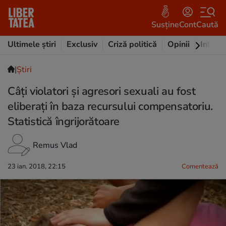
Susține
Cont
Caută
Ultimele știri
Exclusiv
Criză politică
Opinii
Intervi
|
Ştiri
Câți violatori și agresori sexuali au fost
eliberați în baza recursului compensatoriu.
Statistică îngrijorătoare
Remus Vlad
23 ian. 2018, 22:15
Comentează