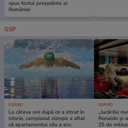
spus fostul președinte al
României
GSP
GSP.RO
GSP.RO
La câteva ore după ce a intrat în
„Jucăriile me
istorie, campionul olimpic a aflat
Ronaldo și-a
că apartamentul său a ars:
25 de milioa