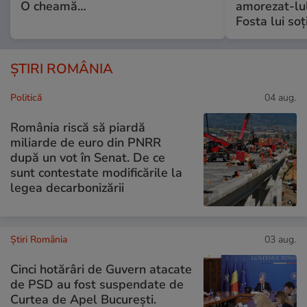
O cheamă…
amorezat-lul
Fosta lui soț
ȘTIRI ROMÂNIA
Politică
04 aug.
România riscă să piardă
miliarde de euro din PNRR
după un vot în Senat. De ce
sunt contestate modificările la
legea decarbonizării
Știri România
03 aug.
Cinci hotărâri de Guvern atacate
de PSD au fost suspendate de
Curtea de Apel București.