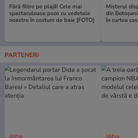
Fără filtre pe plajă! Cele mai
Misterul disp
spectaculoase poze cu vedetele
din Botoșani:
noastre în costum de baie [FOTO]
în curtea cas
PARTENERI
GSP.ro
GSP.ro