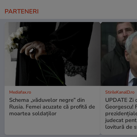
PARTENERI
Mediafax.ro
StirileKanalD.ro
Schema „văduvelor negre” din
UPDATE Zi d
Rusia. Femei acuzate că profită de
Georgescu! F
moartea soldaților
prezidențiale
judecat pent
lovitură de s