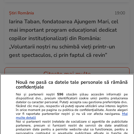
Știri România
19:00
Iarina Taban, fondatoarea Ajungem Mari, cel
mai important program educațional dedicat
copiilor instituționalizați din România:
„Voluntarii noștri nu schimbă vieți printr-un
gest spectaculos, ci prin faptul că revin”
Citește mai multe
Nouă ne pasă ca datele tale personale să rămână
confidențiale
TRENDING
Noi și partenerii noștri
596
stocăm și/sau accesăm informații pe
dispozitivul dvs., precum identificatorii cookie unici pentru prelucrarea
datelor cu caracter personal. Puteți accepta sau gestiona preferințele dvs.
făcând clic mai jos, respectiv vă puteți opune utilizării unui interes legitim
Știri România
10:56
în orice moment pe pagina cu politica de confidențialitate. Aceste alegeri
vor fi raportate partenerilor noștri și nu vă vor afecta navigarea.
Mai
Ploi torențiale, grindină și vijelii în 34 de județe
multe detalii
Noi si partenerii nostri (retelele de socializare si agentiile de publicitate
și București. Harta zonelor care rămân sub
partenere, precum si furnizorii nostri de servicii de date analitice)
prelucram date pentru a permite website-ului sa functioneze, pentru a
alertă de căldură extremă până vineri
personaliza continutul si anunturile publicitare afisate in functie de