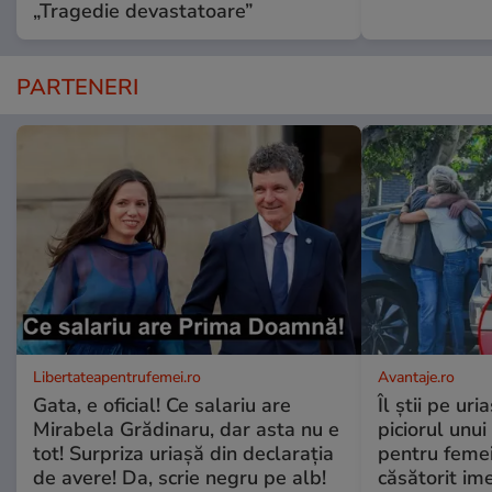
„Tragedie devastatoare”
PARTENERI
Libertateapentrufemei.ro
Avantaje.ro
Gata, e oficial! Ce salariu are
Îl știi pe ur
Mirabela Grădinaru, dar asta nu e
piciorul unui
tot! Surpriza uriașă din declarația
pentru femei
de avere! Da, scrie negru pe alb!
căsătorit ime