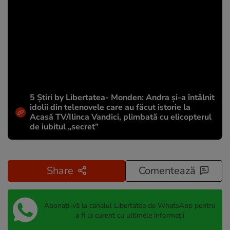
5 Știri by Libertatea- Monden: Andra și-a întâlnit
idolii din telenovele care au făcut istorie la
Acasă TV/Ilinca Vandici, plimbată cu elicopterul
de iubitul „secret”
Share
Comentează
Abonați-vă la canalul Libertatea de WhatsApp pentru
a fi la curent cu ultimele informații