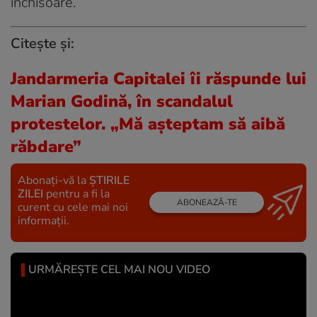
închisoare.
Citește și:
Jandarmeria Capitalei îi răspunde lui
Marian Godină, în scandalul
protestelor. „Mă așteptam să aibă
răbdare”
Abonați-vă la
ȘTIRILE
ZILEI
pentru a fi la
ABONEAZĂ-TE
curent cu cele mai noi
informații.
URMĂREȘTE CEL MAI NOU VIDEO