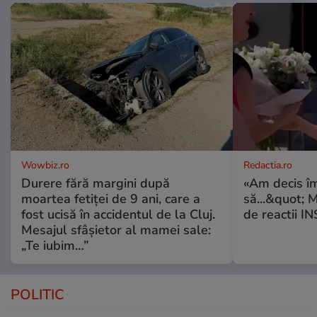
Wowbiz.ro
Redactia.ro
Durere fără margini după
«Am decis î
moartea fetiței de 9 ani, care a
să...&quot; 
fost ucisă în accidentul de la Cluj.
de reactii 
Mesajul sfâșietor al mamei sale:
„Te iubim…”
POLITIC