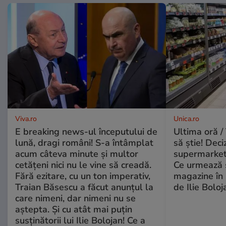
Viva.ro
Unica.ro
E breaking news-ul începutului de
Ultima oră / 
lună, dragi români! S-a întâmplat
să știe! Deci
acum câteva minute și multor
supermarketu
cetățeni nici nu le vine să creadă.
Ce urmează s
Fără ezitare, cu un ton imperativ,
magazine în 
Traian Băsescu a făcut anunțul la
de Ilie Boloj
care nimeni, dar nimeni nu se
aștepta. Și cu atât mai puțin
susținătorii lui Ilie Bolojan! Ce a