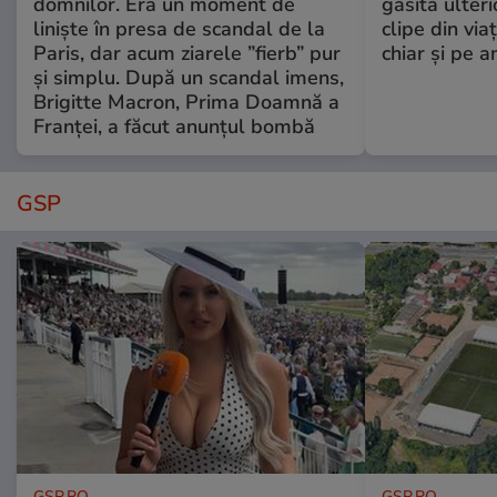
domnilor. Era un moment de
găsită ulter
liniște în presa de scandal de la
clipe din via
Paris, dar acum ziarele ”fierb” pur
chiar și pe a
și simplu. După un scandal imens,
Brigitte Macron, Prima Doamnă a
Franței, a făcut anunțul bombă
GSP
GSP.RO
GSP.RO