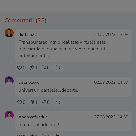
Comentarii
(25)
durban22
24.07.2023, 12:08
Transpunerea intr-o realitate virtuala este
deocamdata ,dupa cum se vede mai mult
entertaiment !.
0
1
0
cizontexxx
02.08.2023, 14:57
universuri paralele...departe..
0
1
0
Andreeafunduc
27.08.2023, 14:59
Interesant articolul!