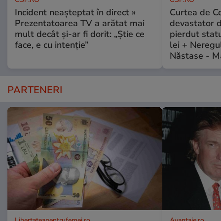
Incident neașteptat în direct »
Curtea de Co
Prezentatoarea TV a arătat mai
devastator 
mult decât și-ar fi dorit: „Știe ce
pierdut stat
face, e cu intenție”
lei + Neregu
Năstase - M
PARTENERI
Libertateapentrufemei.ro
Avantaje.ro