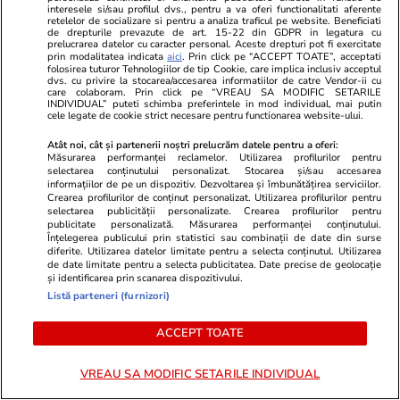
interesele si/sau profilul dvs., pentru a va oferi functionalitati aferente
retelelor de socializare si pentru a analiza traficul pe website. Beneficiati
de drepturile prevazute de art. 15-22 din GDPR in legatura cu
prelucrarea datelor cu caracter personal. Aceste drepturi pot fi exercitate
prin modalitatea indicata
aici
. Prin click pe “ACCEPT TOATE”, acceptati
folosirea tuturor Tehnologiilor de tip Cookie, care implica inclusiv acceptul
dvs. cu privire la stocarea/accesarea informatiilor de catre Vendor-ii cu
care colaboram. Prin click pe “VREAU SA MODIFIC SETARILE
INDIVIDUAL” puteti schimba preferintele in mod individual, mai putin
cele legate de cookie strict necesare pentru functionarea website-ului.
GSP.ro
GSP.ro
Incident neașteptat în direct »
Fostul fotba
Atât noi, cât și partenerii noștri prelucrăm datele pentru a oferi:
Măsurarea performanței reclamelor. Utilizarea profilurilor pentru
Prezentatoarea TV a arătat mai
de fraudă cu 
selectarea conținutului personalizat. Stocarea și/sau accesarea
mult decât și-ar fi dorit: „Știe ce
Profit de 3,
informațiilor de pe un dispozitiv. Dezvoltarea și îmbunătățirea serviciilor.
Crearea profilurilor de conținut personalizat. Utilizarea profilurilor pentru
face, e cu intenție”
selectarea publicității personalizate. Crearea profilurilor pentru
publicitate personalizată. Măsurarea performanței conținutului.
Înțelegerea publicului prin statistici sau combinații de date din surse
diferite. Utilizarea datelor limitate pentru a selecta conținutul. Utilizarea
de date limitate pentru a selecta publicitatea. Date precise de geolocație
și identificarea prin scanarea dispozitivului.
Listă parteneri (furnizori)
ACCEPT TOATE
VREAU SA MODIFIC SETARILE INDIVIDUAL