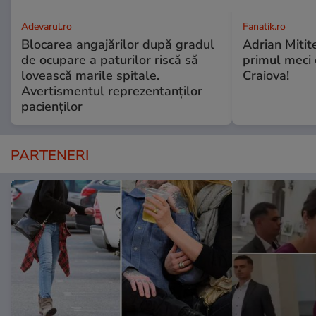
Adevarul.ro
Fanatik.ro
Blocarea angajărilor după gradul
Adrian Mitite
de ocupare a paturilor riscă să
primul meci o
lovească marile spitale.
Craiova!
Avertismentul reprezentanților
pacienților
PARTENERI