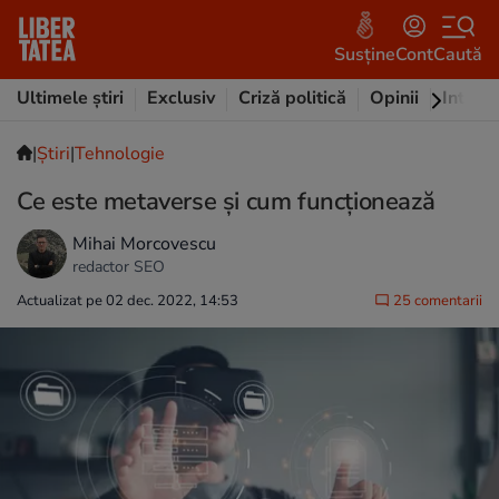
Susține
Cont
Caută
Ultimele știri
Exclusiv
Criză politică
Opinii
Intervi
|
Ştiri
|
Tehnologie
Ce este metaverse și cum funcționează
Mihai Morcovescu
redactor SEO
Actualizat pe 02 dec. 2022, 14:53
25 comentarii