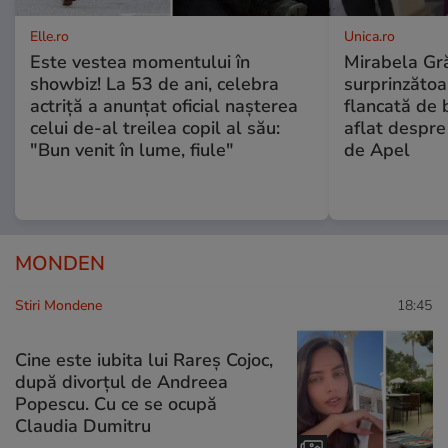
Elle.ro
Unica.ro
Este vestea momentului în
Mirabela Gră
showbiz! La 53 de ani, celebra
surprinzătoar
actriță a anunțat oficial nașterea
flancată de 
celui de-al treilea copil al său:
aflat despre
"Bun venit în lume, fiule"
de Apel
MONDEN
Stiri Mondene
18:45
Cine este iubita lui Rareș Cojoc,
după divorțul de Andreea
Popescu. Cu ce se ocupă
Claudia Dumitru