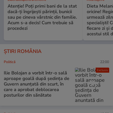
Atenție! Poți primi bani de la stat
Dieta Melan
dacă-ți îngrijești părinții, bunicii
oricine! Regi
sau pe cineva vârstnic din familie.
urmează zilni
Acum s-a decis! Cum trebuie să
specialiști! 
procedezi
fiecare zi și 
acestui stil 
ȘTIRI ROMÂNIA
Politică
22:00
Exclusiv
Ilie Bolojan a vorbit într-o sală
aproape goală după ședința de
Guvern anunțată din scurt, în
care a aprobat deblocarea
posturilor din sănătate