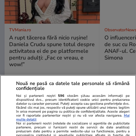
TVMania.ro
ObservatorNews
A rupt tăcerea fără nicio rușine!
O influencer
Daniela Crudu spune totul despre
de suc cu Ro
activitatea ei de pe platformele
ANAF-ul. Ce
pentru adulți: „Fac ce vreau, e
Simona
wow!”
Nouă ne pasă ca datele tale personale să rămână
confidențiale
Noi și partenerii noștri
596
stocăm și/sau accesăm informații pe
PARTENERI
dispozitivul dvs., precum identificatorii cookie unici pentru prelucrarea
datelor cu caracter personal. Puteți accepta sau gestiona preferințele dvs.
făcând clic mai jos, respectiv vă puteți opune utilizării unui interes legitim
în orice moment pe pagina cu politica de confidențialitate. Aceste alegeri
vor fi raportate partenerilor noștri și nu vă vor afecta navigarea.
Mai
multe detalii
Noi si partenerii nostri (retelele de socializare si agentiile de publicitate
partenere, precum si furnizorii nostri de servicii de date analitice)
prelucram date pentru a permite website-ului sa functioneze, pentru a
personaliza continutul si anunturile publicitare afisate in functie de