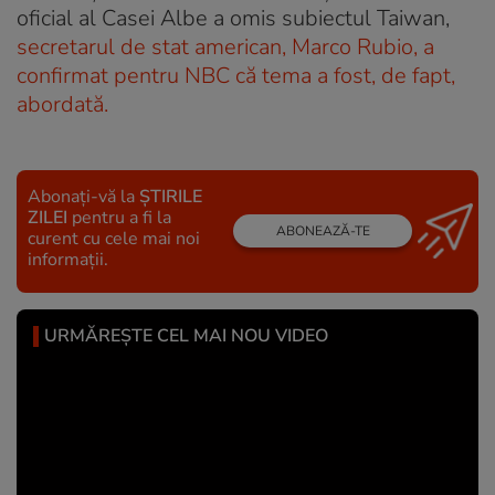
oficial al Casei Albe a omis subiectul Taiwan,
secretarul de stat american, Marco Rubio, a
confirmat pentru NBC că tema a fost, de fapt,
abordată.
Abonați-vă la
ȘTIRILE
ZILEI
pentru a fi la
ABONEAZĂ-TE
curent cu cele mai noi
informații.
URMĂREȘTE CEL MAI NOU VIDEO