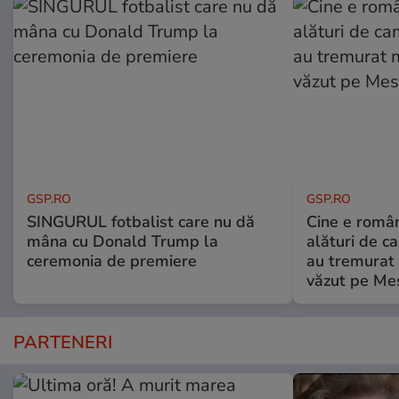
GSP.RO
GSP.RO
SINGURUL fotbalist care nu dă
Cine e româ
mâna cu Donald Trump la
alături de c
ceremonia de premiere
au tremurat
văzut pe Mes
PARTENERI