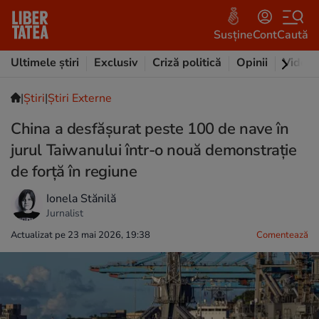
Susține
Cont
Caută
Ultimele știri
Exclusiv
Criză politică
Opinii
Video
|
Ştiri
|
Știri Externe
China a desfășurat peste 100 de nave în
jurul Taiwanului într-o nouă demonstrație
de forță în regiune
Ionela Stănilă
Jurnalist
Actualizat pe 23 mai 2026, 19:38
Comentează