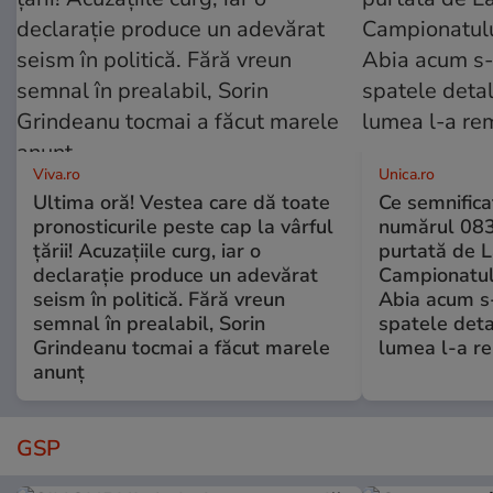
Viva.ro
Unica.ro
Ultima oră! Vestea care dă toate
Ce semnificaț
pronosticurile peste cap la vârful
numărul 083
țării! Acuzațiile curg, iar o
purtată de L
declarație produce un adevărat
Campionatul
seism în politică. Fără vreun
Abia acum s-
semnal în prealabil, Sorin
spatele deta
Grindeanu tocmai a făcut marele
lumea l-a r
anunț
GSP