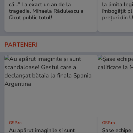
că…” La exact un an de la
la limita leg
tragedie, Mihaela Rădulescu a
îmbogăţit pl
făcut public totul!
preţuri din 
PARTENERI
GSP.ro
GSP.ro
Au apărut imaginile și sunt
Șase echipe 