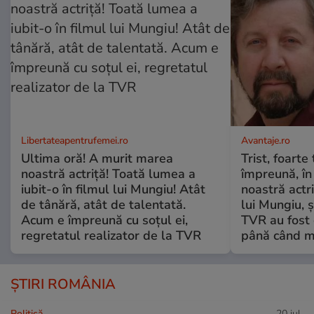
Libertateapentrufemei.ro
Avantaje.ro
Ultima oră! A murit marea
Trist, foarte
noastră actriță! Toată lumea a
împreună, în
iubit-o în filmul lui Mungiu! Atât
noastră actri
de tânără, atât de talentată.
lui Mungiu, ș
Acum e împreună cu soțul ei,
TVR au fost 
regretatul realizator de la TVR
până când mo
ȘTIRI ROMÂNIA
Politică
20 iul.