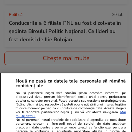
Politică
20 iul.
Conducerile a 6 filiale PNL au fost dizolvate în
ședința Biroului Politic Național. Ce lideri au
fost demiși de Ilie Bolojan
Citește mai multe
TRENDING
Nouă ne pasă ca datele tale personale să rămână
confidențiale
Horoscop
20 iul.
Noi și partenerii noștri
596
stocăm și/sau accesăm informații pe
dispozitivul dvs., precum identificatorii cookie unici pentru prelucrarea
Horoscop 21 iulie 2026. Taurii au șansa de a
datelor cu caracter personal. Puteți accepta sau gestiona preferințele dvs.
făcând clic mai jos, respectiv vă puteți opune utilizării unui interes legitim
descoperi metode noi de economisire sau de
în orice moment pe pagina cu politica de confidențialitate. Aceste alegeri
vor fi raportate partenerilor noștri și nu vă vor afecta navigarea.
Mai
îmbunătățire a situației financiare
multe detalii
Noi si partenerii nostri (retelele de socializare si agentiile de publicitate
partenere, precum si furnizorii nostri de servicii de date analitice)
prelucram date pentru a permite website-ului sa functioneze, pentru a
personaliza continutul si anunturile publicitare afisate in functie de