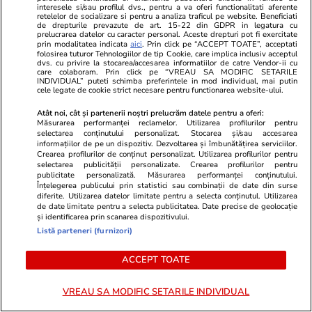
Stiri Mondene
17 iul.
interesele si/sau profilul dvs., pentru a va oferi functionalitati aferente
retelelor de socializare si pentru a analiza traficul pe website. Beneficiati
Data oficială la care începe „Insula iubirii”
de drepturile prevazute de art. 15-22 din GDPR in legatura cu
prelucrarea datelor cu caracter personal. Aceste drepturi pot fi exercitate
2026. Antena 1 a făcut anunțul mult așteptat
prin modalitatea indicata
aici
. Prin click pe “ACCEPT TOATE”, acceptati
folosirea tuturor Tehnologiilor de tip Cookie, care implica inclusiv acceptul
despre sezonul 10
dvs. cu privire la stocarea/accesarea informatiilor de catre Vendor-ii cu
care colaboram. Prin click pe “VREAU SA MODIFIC SETARILE
INDIVIDUAL” puteti schimba preferintele in mod individual, mai putin
cele legate de cookie strict necesare pentru functionarea website-ului.
Stiri Mondene
20 iul.
Atât noi, cât și partenerii noștri prelucrăm datele pentru a oferi:
Măsurarea performanței reclamelor. Utilizarea profilurilor pentru
Artistul din România care merge la concerte cu
selectarea conținutului personalizat. Stocarea și/sau accesarea
informațiilor de pe un dispozitiv. Dezvoltarea și îmbunătățirea serviciilor.
elicopterul: „Nu este despre lux, ci despre
Crearea profilurilor de conținut personalizat. Utilizarea profilurilor pentru
eficiență”
selectarea publicității personalizate. Crearea profilurilor pentru
publicitate personalizată. Măsurarea performanței conținutului.
Înțelegerea publicului prin statistici sau combinații de date din surse
diferite. Utilizarea datelor limitate pentru a selecta conținutul. Utilizarea
de date limitate pentru a selecta publicitatea. Date precise de geolocație
Auto
20 iul.
și identificarea prin scanarea dispozitivului.
20.000 de comenzi în 7 minute și 46.859 într-o
Listă parteneri (furnizori)
oră: noul SUV electric chinezesc care vrea să
ACCEPT TOATE
cucerească Europa, Xpeng Mona L03 | VIDEO
VREAU SA MODIFIC SETARILE INDIVIDUAL