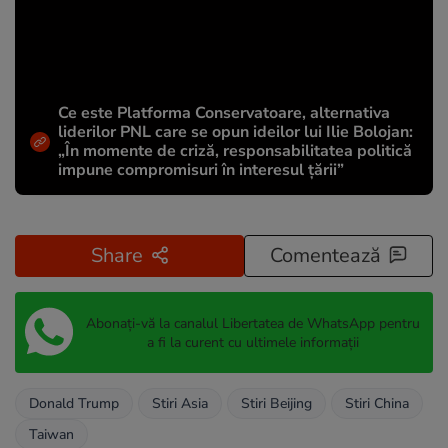
Ce este Platforma Conservatoare, alternativa
liderilor PNL care se opun ideilor lui Ilie Bolojan:
„În momente de criză, responsabilitatea politică
impune compromisuri în interesul țării”
Share
Comentează
Abonați-vă la canalul Libertatea de WhatsApp pentru
a fi la curent cu ultimele informații
Donald Trump
Stiri Asia
Stiri Beijing
Stiri China
Taiwan