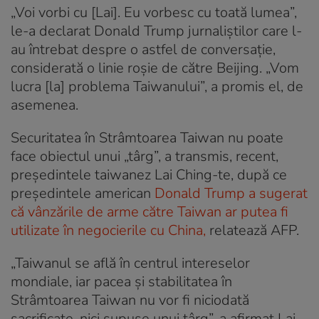
„Voi vorbi cu [Lai]. Eu vorbesc cu toată lumea”,
le-a declarat Donald Trump jurnaliștilor care l-
au întrebat despre o astfel de conversație,
considerată o linie roșie de către Beijing. „Vom
lucra [la] problema Taiwanului”, a promis el, de
asemenea.
Securitatea în Strâmtoarea Taiwan nu poate
face obiectul unui „târg”, a transmis, recent,
președintele taiwanez Lai Ching-te, după ce
președintele american
Donald Trump a sugerat
că vânzările de arme către Taiwan ar putea fi
utilizate în negocierile cu China,
relatează AFP.
„Taiwanul se află în centrul intereselor
mondiale, iar pacea și stabilitatea în
Strâmtoarea Taiwan nu vor fi niciodată
sacrificate, nici supuse unui târg”, a afirmat Lai