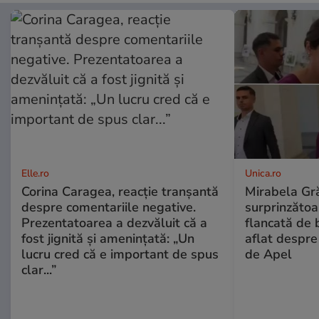
Elle.ro
Unica.ro
Corina Caragea, reacție tranșantă
Mirabela Gră
despre comentariile negative.
surprinzătoar
Prezentatoarea a dezvăluit că a
flancată de 
fost jignită și amenințată: „Un
aflat despre
lucru cred că e important de spus
de Apel
clar...”