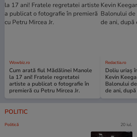
Wowbiz.ro
Redactia.ro
Cum arată fiul Mădălinei Manole
Doliu uriaș î
la 17 ani! Fratele regretatei
Kevin Keegan
artiste a publicat o fotografie în
Balonului de
premieră cu Petru Mircea Jr.
de ani, după
POLITIC
Politică
20 iul.