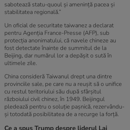
sabotează statu-quoul și amenință pacea și
stabilitatea regională.”
Un oficial de securitate taiwanez a declarat
pentru Agenția France-Presse (AFP), sub
protecția anonimatului, că navele chineze au
fost detectate înainte de summitul de la
Beijing, dar numărul lor a depășit o sută în
ultimele zile.
China consideră Taiwanul drept una dintre
provinciile sale, pe care nu a reușit să o unifice
cu restul teritoriului său după sfârșitul
războiului civil chinez, în 1949. Beijingul
pledează pentru o soluție pașnică, rezervându-
și totodată posibilitatea de a recurge la forță.
Ce a spus Trump despre liderul Lai