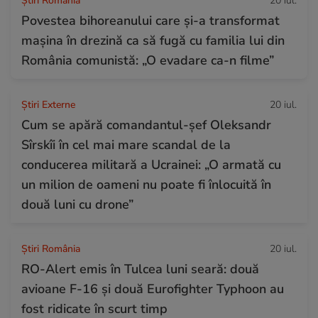
Știri România
20 iul.
Povestea bihoreanului care și-a transformat
mașina în drezină ca să fugă cu familia lui din
România comunistă: „O evadare ca-n filme”
Știri Externe
20 iul.
Cum se apără comandantul-șef Oleksandr
Sîrskîi în cel mai mare scandal de la
conducerea militară a Ucrainei: „O armată cu
un milion de oameni nu poate fi înlocuită în
două luni cu drone”
Știri România
20 iul.
RO-Alert emis în Tulcea luni seară: două
avioane F-16 și două Eurofighter Typhoon au
fost ridicate în scurt timp