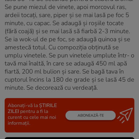
Se pune miezul de vinete, apoi morcovul ras,
ardeii tocaţi, sare, piper şi se mai lasă pe foc 5
minute, cu capac. Se adaugă şi roşiile tocate
(fără coajă) şi se mai lasă să fiarbă 2-3 minute.
Se ia wok-ul de pe foc, se adaugă quinoa şi se
amestecă totul. Cu compoziţia obţinută se
umplu vinetele. Se pun vinetele umplute într- o
tavă mai înaltă, în care se adaugă 450 ml apă
fiartă, 200 ml bulion şi sare. Se bagă tava în
cuptorul încins la 180 de grade şi se lasă 45 de
minute. Se decorează cu verdeaţă.
Abonați-vă la
ȘTIRILE
ZILEI
pentru a fi la
ABONEAZĂ-TE
curent cu cele mai noi
informații.