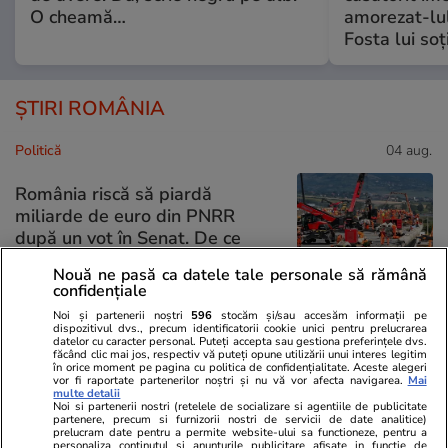
O cheamă…
amorezat-lul
Fosta lui soț
ȘTIRI ROMÂNIA
Politică
04 aug.
România riscă să piardă
miliarde de euro din PNRR
după un vot în Senat. De ce
sunt contestate modificările la
Nouă ne pasă ca datele tale personale să rămână
legea decarbonizării
confidențiale
Noi și partenerii noștri
596
stocăm și/sau accesăm informații pe
dispozitivul dvs., precum identificatorii cookie unici pentru prelucrarea
datelor cu caracter personal. Puteți accepta sau gestiona preferințele dvs.
făcând clic mai jos, respectiv vă puteți opune utilizării unui interes legitim
Știri România
03 aug.
în orice moment pe pagina cu politica de confidențialitate. Aceste alegeri
vor fi raportate partenerilor noștri și nu vă vor afecta navigarea.
Mai
multe detalii
Cinci hotărâri de Guvern atacate
Noi si partenerii nostri (retelele de socializare si agentiile de publicitate
de PSD au fost suspendate de
partenere, precum si furnizorii nostri de servicii de date analitice)
prelucram date pentru a permite website-ului sa functioneze, pentru a
Curtea de Apel București.
personaliza continutul si anunturile publicitare afisate in functie de