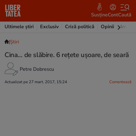
Susține
Cont
Caută
Ultimele știri
Exclusiv
Criză politică
Opinii
Intervi
|
Ştiri
Cina… de slăbire. 6 rețete ușoare, de seară
Petre Dobrescu
Actualizat pe 27 mart. 2017, 15:24
Comentează