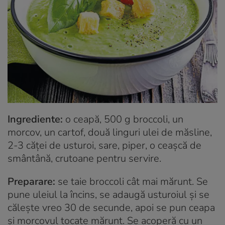
Ingrediente:
o ceapă, 500 g broccoli, un
morcov, un cartof, două linguri ulei de măsline,
2-3 căţei de usturoi, sare, piper, o ceaşcă de
smântână, crutoane pentru servire.
Preparare:
se taie broccoli cât mai mărunt. Se
pune uleiul la încins, se adaugă usturoiul şi se
căleşte vreo 30 de secunde, apoi se pun ceapa
şi morcovul tocate mărunt. Se acoperă cu un