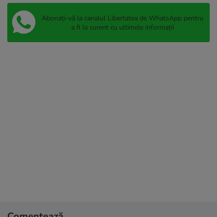
Abonați-vă la canalul Libertatea de WhatsApp pentru
a fi la curent cu ultimele informații
Comentează