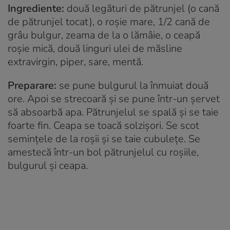
Ingrediente:
două legături de pătrunjel (o cană
de pătrunjel tocat), o roşie mare, 1/2 cană de
grâu bulgur, zeama de la o lămâie, o ceapă
roşie mică, două linguri ulei de măsline
extravirgin, piper, sare, mentă.
Preparare:
se pune bulgurul la înmuiat două
ore. Apoi se strecoară şi se pune într-un şervet
să absoarbă apa. Pătrunjelul se spală şi se taie
foarte fin. Ceapa se toacă solzişori. Se scot
seminţele de la roşii şi se taie cubuleţe. Se
amestecă într-un bol pătrunjelul cu roşiile,
bulgurul şi ceapa.