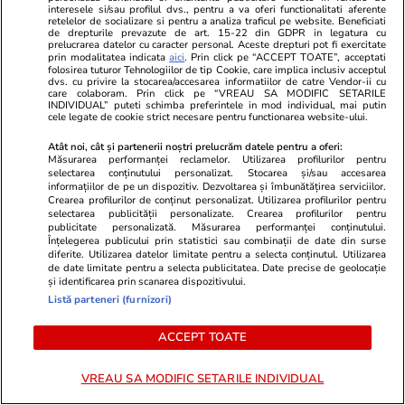
interesele si/sau profilul dvs., pentru a va oferi functionalitati aferente
Executivul acuză blocarea unor
retelelor de socializare si pentru a analiza traficul pe website. Beneficiati
de drepturile prevazute de art. 15-22 din GDPR in legatura cu
măsuri importante
prelucrarea datelor cu caracter personal. Aceste drepturi pot fi exercitate
prin modalitatea indicata
aici
. Prin click pe “ACCEPT TOATE”, acceptati
folosirea tuturor Tehnologiilor de tip Cookie, care implica inclusiv acceptul
dvs. cu privire la stocarea/accesarea informatiilor de catre Vendor-ii cu
care colaboram. Prin click pe “VREAU SA MODIFIC SETARILE
INDIVIDUAL” puteti schimba preferintele in mod individual, mai putin
PARTENERI
cele legate de cookie strict necesare pentru functionarea website-ului.
Atât noi, cât și partenerii noștri prelucrăm datele pentru a oferi:
Măsurarea performanței reclamelor. Utilizarea profilurilor pentru
selectarea conținutului personalizat. Stocarea și/sau accesarea
informațiilor de pe un dispozitiv. Dezvoltarea și îmbunătățirea serviciilor.
Crearea profilurilor de conținut personalizat. Utilizarea profilurilor pentru
selectarea publicității personalizate. Crearea profilurilor pentru
publicitate personalizată. Măsurarea performanței conținutului.
Înțelegerea publicului prin statistici sau combinații de date din surse
diferite. Utilizarea datelor limitate pentru a selecta conținutul. Utilizarea
de date limitate pentru a selecta publicitatea. Date precise de geolocație
și identificarea prin scanarea dispozitivului.
Listă parteneri (furnizori)
ACCEPT TOATE
Adevarul.ro
Fanatik.ro
Maia Sandu, după vizita unei
Românul acț
VREAU SA MODIFIC SETARILE INDIVIDUAL
delegației talibane la Chișinău:
declarații t