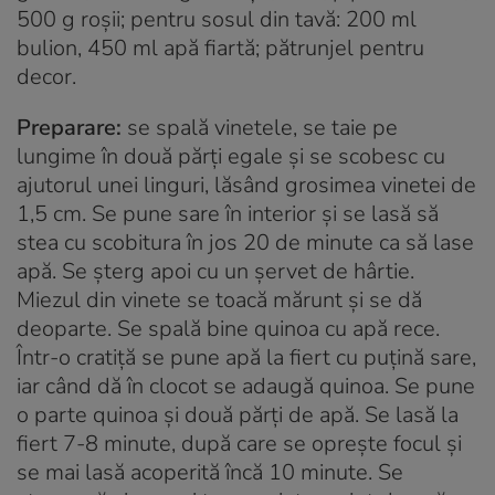
500 g roşii; pentru sosul din tavă: 200 ml
bulion, 450 ml apă fiartă; pătrunjel pentru
decor.
Preparare:
se spală vinetele, se taie pe
lungime în două părţi egale şi se scobesc cu
ajutorul unei linguri, lăsând grosimea vinetei de
1,5 cm. Se pune sare în interior şi se lasă să
stea cu scobitura în jos 20 de minute ca să lase
apă. Se şterg apoi cu un şervet de hârtie.
Miezul din vinete se toacă mărunt şi se dă
deoparte. Se spală bine quinoa cu apă rece.
Într-o cratiţă se pune apă la fiert cu puţină sare,
iar când dă în clocot se adaugă quinoa. Se pune
o parte quinoa şi două părţi de apă. Se lasă la
fiert 7-8 minute, după care se opreşte focul şi
se mai lasă acoperită încă 10 minute. Se