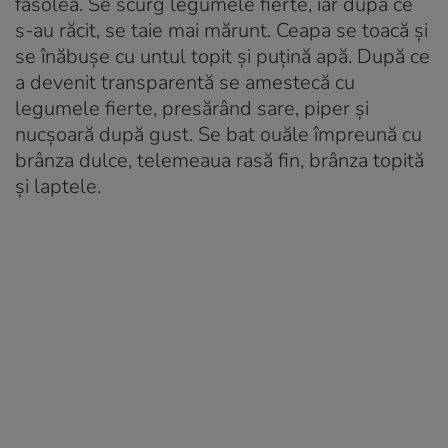
fasolea. Se scurg legumele fierte, iar după ce
s-au răcit, se taie mai mărunt. Ceapa se toacă şi
se înăbuşe cu untul topit şi puţină apă. După ce
a devenit transparentă se amestecă cu
legumele fierte, presărând sare, piper şi
nucşoară după gust. Se bat ouăle împreună cu
brânza dulce, telemeaua rasă fin, brânza topită
şi laptele.