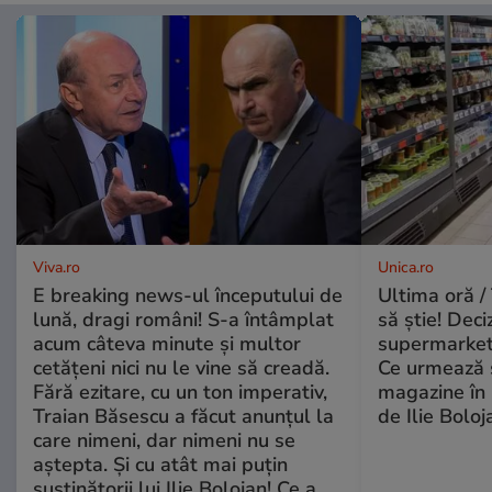
Viva.ro
Unica.ro
E breaking news-ul începutului de
Ultima oră / 
lună, dragi români! S-a întâmplat
să știe! Deci
acum câteva minute și multor
supermarketu
cetățeni nici nu le vine să creadă.
Ce urmează s
Fără ezitare, cu un ton imperativ,
magazine în 
Traian Băsescu a făcut anunțul la
de Ilie Boloj
care nimeni, dar nimeni nu se
aștepta. Și cu atât mai puțin
susținătorii lui Ilie Bolojan! Ce a