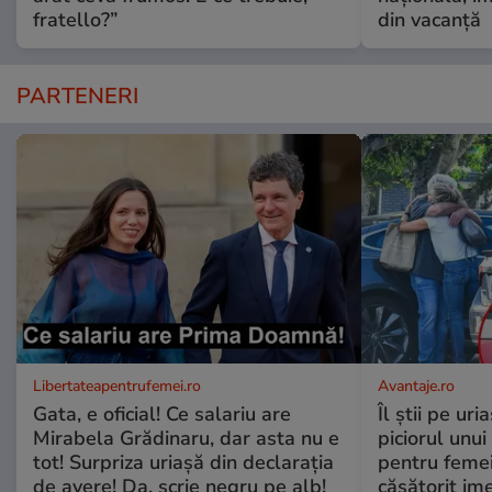
fratello?”
din vacanță
PARTENERI
Libertateapentrufemei.ro
Avantaje.ro
Gata, e oficial! Ce salariu are
Îl știi pe ur
Mirabela Grădinaru, dar asta nu e
piciorul unui
tot! Surpriza uriașă din declarația
pentru femei
de avere! Da, scrie negru pe alb!
căsătorit ime