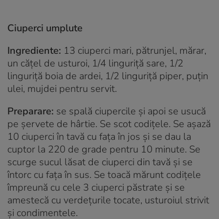
Ciuperci umplute
Ingrediente:
13 ciuperci mari, pătrunjel, mărar,
un căţel de usturoi, 1/4 linguriţă sare, 1/2
linguriţă boia de ardei, 1/2 linguriţă piper, puţin
ulei, mujdei pentru servit.
Preparare:
se spală ciupercile şi apoi se usucă
pe şervete de hârtie. Se scot codiţele. Se aşază
10 ciuperci în tavă cu faţa în jos şi se dau la
cuptor la 220 de grade pentru 10 minute. Se
scurge sucul lăsat de ciuperci din tavă şi se
întorc cu faţa în sus. Se toacă mărunt codiţele
împreună cu cele 3 ciuperci păstrate şi se
amestecă cu verdeţurile tocate, usturoiul strivit
şi condimentele.