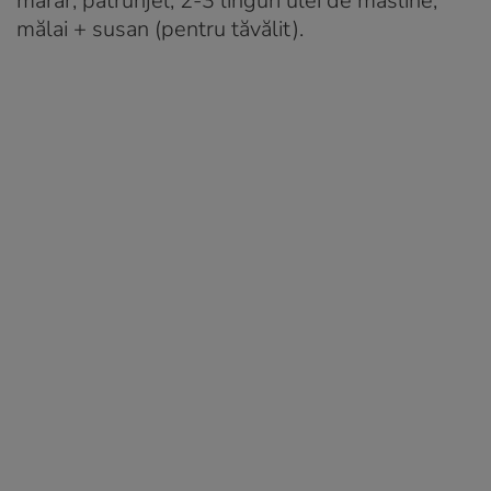
mărar, pătrunjel, 2-3 linguri ulei de măsline,
mălai + susan (pentru tăvălit).