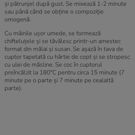
şi pătrunjel după gust. Se mixează 1-2 minute
sau până când se obţine o compoziţie
omogenă.
Cu mâinile uşor umede, se formează
chifteluţele şi se tăvălesc printr-un amestec
format din mălai şi susan. Se aşază în tava de
cuptor tapetată cu hârtie de copt şi se stropesc
cu ulei de măsline. Se coc în cuptorul
preîncălzit la 180°C pentru circa 15 minute (7
minute pe o parte şi 7 minute pe cealaltă
parte).