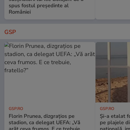
spus fostul președinte al
României
GSP
GSP.RO
GSP.RO
Florin Prunea, dizgrațios pe
Și-a etalat 
stadion, ca delegat UEFA: „Vă
pe plajele d
arăt ceva frumos. E ce trebuie,
națională, i