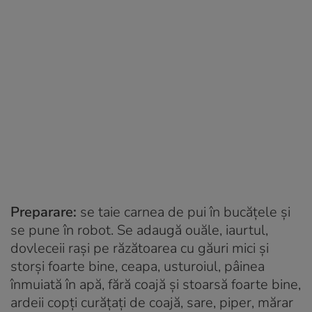
Preparare:
se taie carnea de pui în bucăţele şi
se pune în robot. Se adaugă ouăle, iaurtul,
dovleceii raşi pe răzătoarea cu găuri mici şi
storşi foarte bine, ceapa, usturoiul, pâinea
înmuiată în apă, fără coajă şi stoarsă foarte bine,
ardeii copţi curăţaţi de coajă, sare, piper, mărar