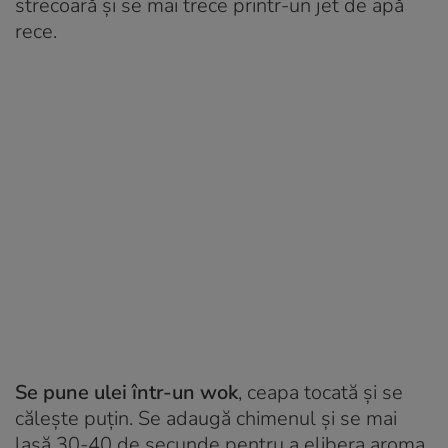
strecoară şi se mai trece printr-un jet de apă
rece.
Se pune ulei într-un wok
, ceapa tocată şi se
căleşte puţin. Se adaugă chimenul şi se mai
lasă 30-40 de secunde pentru a elibera aroma.