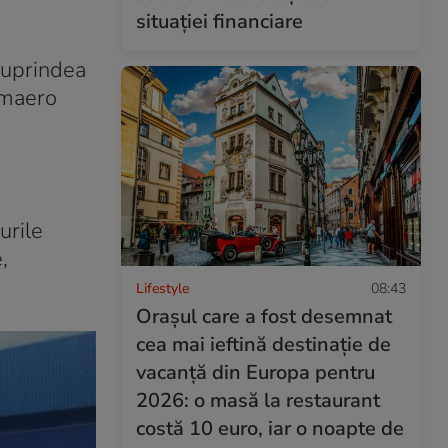
situației financiare
cuprindea
omaero
urile
,
Lifestyle
08:43
Orașul care a fost desemnat
cea mai ieftină destinație de
vacanță din Europa pentru
2026: o masă la restaurant
costă 10 euro, iar o noapte de