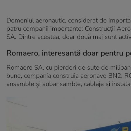
Domeniul aeronautic, considerat de importa
patru companii importante: Construcții Aer
SA. Dintre acestea, doar două mai sunt acti
Romaero, interesantă doar pentru po
Romaero SA, cu pierderi de sute de milioane, 
bune, compania construia aeronave BN2, R
ansamble şi subansamble, cablaje şi instalaţi