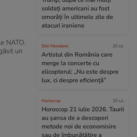
soldați americani au fost
omorâți în ultimele zile de
atacuri iraniene
ele NATO.
Stiri Mondene
20 iul.
găsit un
Artistul din România care
merge la concerte cu
elicopterul: „Nu este despre
lux, ci despre eficiență”
Horoscop
20 iul.
Horoscop 21 iulie 2026. Taurii
au șansa de a descoperi
metode noi de economisire
sau de îmbunătățire a