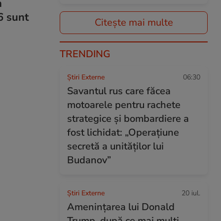
n
6 sunt
Citește mai multe
TRENDING
Știri Externe
06:30
Savantul rus care făcea
motoarele pentru rachete
strategice și bombardiere a
fost lichidat: „Operațiune
secretă a unităților lui
Budanov”
Știri Externe
20 iul.
Amenințarea lui Donald
Trump, după ce mai mulți