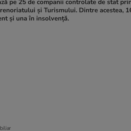
ză pe 25 de companii controlate de stat pri
prenoriatului și Turismului. Dintre acestea, 1
nt și una în insolvență.
iliar