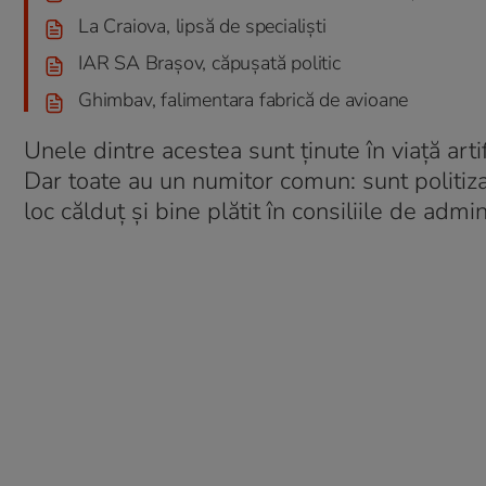
La Craiova, lipsă de specialiști
IAR SA Brașov, căpușată politic
Ghimbav, falimentara fabrică de avioane
Unele dintre acestea sunt ținute în viață art
Dar toate au un numitor comun: sunt politizat
loc călduț și bine plătit în consiliile de admin