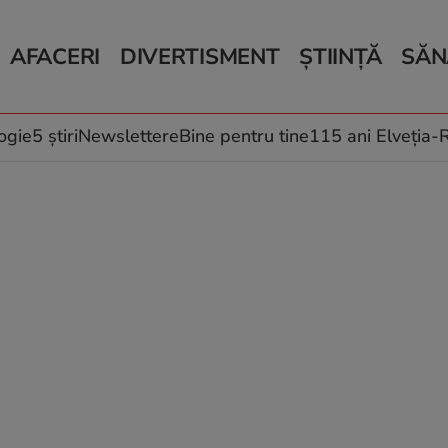
AFACERI
DIVERTISMENT
ȘTIINȚĂ
SĂN
Bani și Afaceri
Monden
Știri Știință
Știri 
Auto
Horoscop
Schimbări climati
Relații
Locuri de muncă
Muzică și Filme
Rețete
ogie
5 știri
Newslettere
Bine pentru tine
115 ani Elveția
Imobiliare.ro
Vacanțe și Cultură
Fructe
eJobs.ro
Îngriji