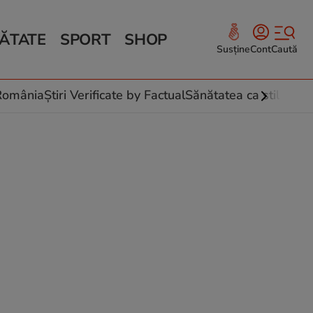
ĂTATE
SPORT
SHOP
Susține
Cont
Caută
Sănătate și Fitness
ce
 culinare
-România
Știri Verificate by Factual
Sănătatea ca stil de vi
 și legume
rea plantelor