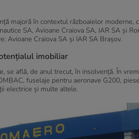
nță majoră în contextul războaielor moderne, 
onautice SA, Avioane Craiova SA, IAR SA și R
ve: Avioane Craiova SA și IAR SA Brașov.
tențialul imobiliar
se află, de anul trecut, în insolvență. În vrem
OMBAC, fuselaje pentru aeronave G200, piese
i electrice și multe altele.