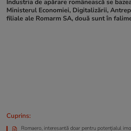
Industria de apărare românească se bazea
Ministerul Economiei, Digitalizării, Antre
filiale ale Romarm SA, două sunt în falime
Cuprins:
Romaero, interesantă doar pentru potențialul imob