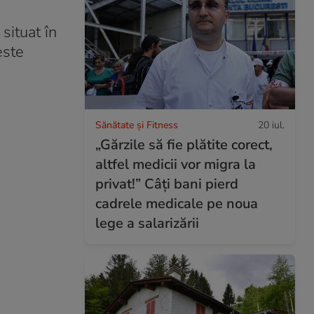
situat în
este
Sănătate și Fitness
20 iul.
„Gărzile să fie plătite corect,
altfel medicii vor migra la
privat!” Câți bani pierd
cadrele medicale pe noua
lege a salarizării