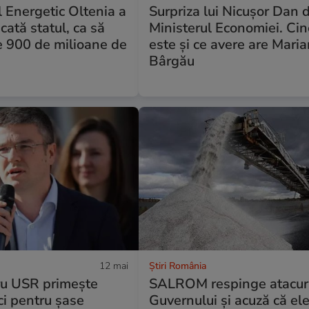
 Energetic Oltenia a
Surpriza lui Nicușor Dan d
cată statul, ca să
Ministerul Economiei. Ci
e 900 de milioane de
este și ce avere are Mari
Bârgău
12 mai
Știri România
ru USR primește
SALROM respinge atacur
ci pentru șase
Guvernului și acuză că el