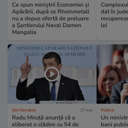
Ce spun miniștrii Economiei și
Complexul
Apărării, după ce Rheinmetall
dat în jude
nu a depus ofertă de preluare
recuperez
a Șantierului Naval Damen
lei
Mangalia
Știri România
27 mai
Politică
Radu Miruță anunță că a
Un minist
eliberat o clădire cu 54 de
bani publi