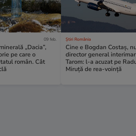
09 feb.
Știri România
minerală „Dacia”,
Cine e Bogdan Costaş, n
rie pe care o
director general interimar
tatul român. Cât
Tarom: l-a acuzat pe Rad
clă
Miruță de rea-voință