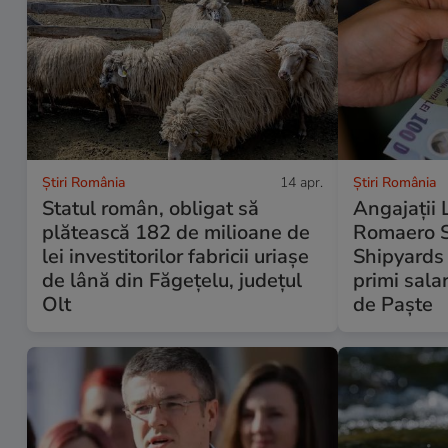
Știri România
14 apr.
Știri România
Statul român, obligat să
Angajații 
plătească 182 de milioane de
Romaero 
lei investitorilor fabricii uriașe
Shipyards 
de lână din Făgeţelu, judeţul
primi sala
Olt
de Paște