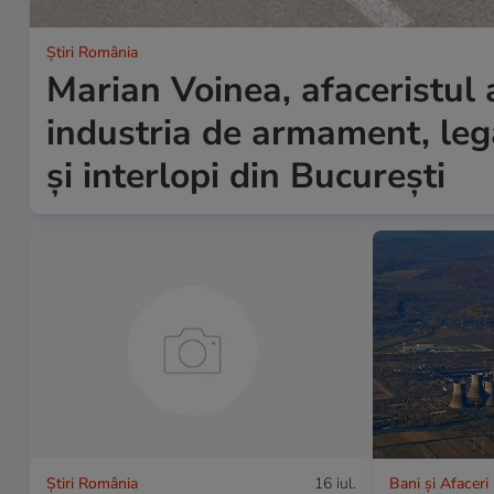
Știri România
Marian Voinea, afaceristul 
industria de armament, leg
și interlopi din București
Știri România
16 iul.
Bani și Afaceri