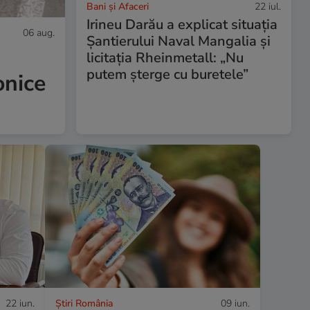
Bani și Afaceri
22 iul.
Irineu Darău a explicat situația
06 aug.
Șantierului Naval Mangalia și
licitația Rheinmetall: „Nu
putem şterge cu buretele”
onice
22 iun.
Știri România
09 iun.