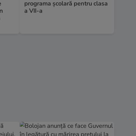
e
programa școlară pentru clasa
în
a VII-a
a