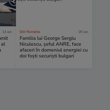
14 ian.
Știri România
05 ian.
umit
Familia lui George Sergiu
 al
Niculescu, șeful ANRE, face
u
afaceri în domeniul energiei cu
doi foști securiști bulgari