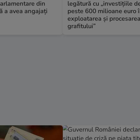
parlamentare din
legătură cu „investițiile d
ă a avea angajați
peste 600 milioane euro 
exploatarea și procesare
grafitului”