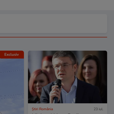
Exclusiv
Știri România
23 iul.