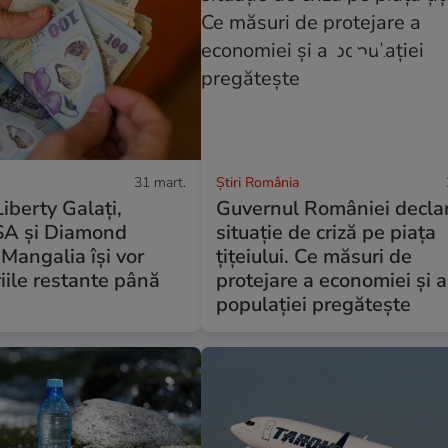
31 mart.
Știri România
Liberty Galați,
Guvernul României decla
SA și Diamond
situație de criză pe piața
Mangalia își vor
țițeiului. Ce măsuri de
riile restante până
protejare a economiei și a
populației pregătește