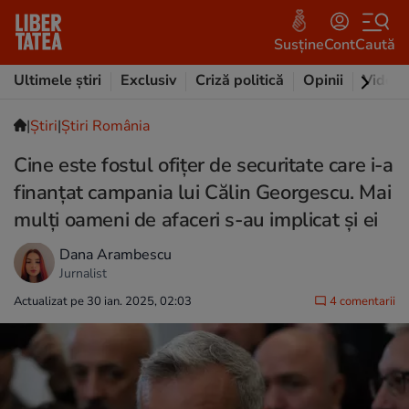
Susține
Cont
Caută
Ultimele știri
Exclusiv
Criză politică
Opinii
Video
|
Ştiri
|
Știri România
Cine este fostul ofițer de securitate care i-a
finanțat campania lui Călin Georgescu. Mai
mulți oameni de afaceri s-au implicat și ei
Dana Arambescu
Jurnalist
Actualizat pe 30 ian. 2025, 02:03
4 comentarii