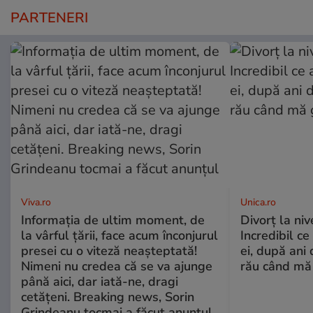
PARTENERI
Viva.ro
Unica.ro
Informația de ultim moment, de
Divorț la nive
la vârful țării, face acum înconjurul
Incredibil ce
presei cu o viteză neașteptată!
ei, după ani 
Nimeni nu credea că se va ajunge
rău când mă
până aici, dar iată-ne, dragi
cetățeni. Breaking news, Sorin
Grindeanu tocmai a făcut anunțul