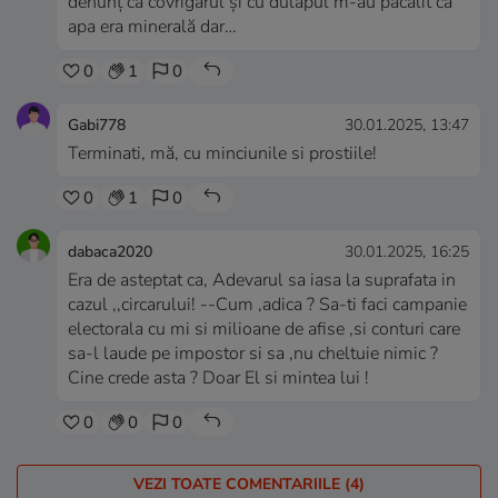
denunț că covrigarul și cu dulapul m-au păcălit că
apa era minerală dar…
0
1
0
Gabi778
30.01.2025, 13:47
Terminati, mă, cu minciunile si prostiile!
0
1
0
dabaca2020
30.01.2025, 16:25
Era de asteptat ca, Adevarul sa iasa la suprafata in
cazul ,,circarului! --Cum ,adica ? Sa-ti faci campanie
electorala cu mi si milioane de afise ,si conturi care
sa-l laude pe impostor si sa ,nu cheltuie nimic ?
Cine crede asta ? Doar El si mintea lui !
0
0
0
VEZI TOATE COMENTARIILE (4)