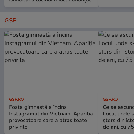
GSP
GSP.RO
GSP.RO
Fosta gimnastă a încins
Ce se ascund
Instagramul din Vietnam. Apariția
Locul unde s-
provocatoare care a atras toate
șters din ist
privirile
de ani, cu 7