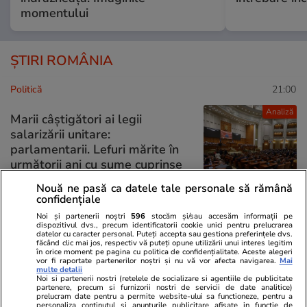
momentului
ȘTIRI ROMÂNIA
Politică
21:00
Analiză
Marii câștigători ai legii
salarizării unitare:
parlamentarii. Lefuri mărite în
următorii ani cu sume cuprinse
în 5.000 și 7.000 de lei
Nouă ne pasă ca datele tale personale să rămână
confidențiale
Noi și partenerii noștri
596
stocăm și/sau accesăm informații pe
dispozitivul dvs., precum identificatorii cookie unici pentru prelucrarea
Politică
12:58
datelor cu caracter personal. Puteți accepta sau gestiona preferințele dvs.
făcând clic mai jos, respectiv vă puteți opune utilizării unui interes legitim
SURSE Război politic total. PNL
în orice moment pe pagina cu politica de confidențialitate. Aceste alegeri
Exclusiv
vor fi raportate partenerilor noștri și nu vă vor afecta navigarea.
Mai
pregătește trimiterea acasă a
multe detalii
Noi si partenerii nostri (retelele de socializare si agentiile de publicitate
garniturilor doi și trei din
partenere, precum si furnizorii nostri de servicii de date analitice)
instituțiile statului și
prelucram date pentru a permite website-ului sa functioneze, pentru a
personaliza continutul si anunturile publicitare afisate in functie de