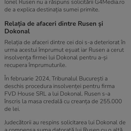
Ionel Rusen nu a răspuns solicitării G4Media.ro
de a explica destinația sumei primite.
Relația de afaceri dintre Rusen și
Dokonal
Relația de afaceri dintre cei doi s-a deteriorat în
urma acestui împrumut eșuat iar Rusen a cerut
insolvența firmei lui Dokonal pentru a-și
recupera împrumuturile.
În februarie 2024, Tribunalul București a
deschis procedura insolvenței pentru firma
FVD House SRL a lui Dokonal. Rusen s-a
înscris la masa credală cu creanța de 255.000
de lei.
Judecătorii au respins solicitarea lui Dokonal de
a compensa suma datorată lui Rusen cu o altă