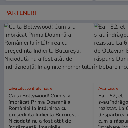
PARTENERI
Libertateapentrufemei.ro
Avantaje.ro
Ca la Bollywood! Cum s-a
Ea - 52, el 
îmbrăcat Prima Doamnă a
s-au îndrăgos
României la întâlnirea cu
rezistat. La 
președinta Indiei la București.
despărțirea 
Niciodată nu a fost atât de
cum a răspu
îndrăzneață! Imaginile
întrebare i