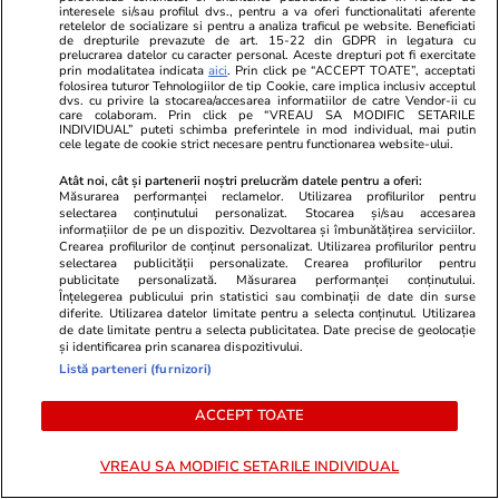
deconcentratele ocupate de
interesele si/sau profilul dvs., pentru a va oferi functionalitati aferente
retelelor de socializare si pentru a analiza traficul pe website. Beneficiati
oamenii PSD
de drepturile prevazute de art. 15-22 din GDPR in legatura cu
prelucrarea datelor cu caracter personal. Aceste drepturi pot fi exercitate
prin modalitatea indicata
aici
. Prin click pe “ACCEPT TOATE”, acceptati
folosirea tuturor Tehnologiilor de tip Cookie, care implica inclusiv acceptul
dvs. cu privire la stocarea/accesarea informatiilor de catre Vendor-ii cu
PARTENERI
care colaboram. Prin click pe “VREAU SA MODIFIC SETARILE
INDIVIDUAL” puteti schimba preferintele in mod individual, mai putin
cele legate de cookie strict necesare pentru functionarea website-ului.
Atât noi, cât și partenerii noștri prelucrăm datele pentru a oferi:
Măsurarea performanței reclamelor. Utilizarea profilurilor pentru
selectarea conținutului personalizat. Stocarea și/sau accesarea
informațiilor de pe un dispozitiv. Dezvoltarea și îmbunătățirea serviciilor.
Crearea profilurilor de conținut personalizat. Utilizarea profilurilor pentru
selectarea publicității personalizate. Crearea profilurilor pentru
publicitate personalizată. Măsurarea performanței conținutului.
Înțelegerea publicului prin statistici sau combinații de date din surse
diferite. Utilizarea datelor limitate pentru a selecta conținutul. Utilizarea
de date limitate pentru a selecta publicitatea. Date precise de geolocație
și identificarea prin scanarea dispozitivului.
Listă parteneri (furnizori)
Adevarul.ro
Fanatik.ro
ACCEPT TOATE
Ce urmează după Ucraina? Cinci
Vadana a greș
scenarii pentru un posibil atac al
verdict dur 
VREAU SA MODIFIC SETARILE INDIVIDUAL
Rusiei asupra Europei
arbitru în U