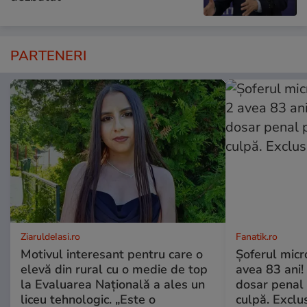
PARTENERI
ZiaruldeIasi.ro
Fanatik.ro
Motivul interesant pentru care o
Șoferul micr
elevă din rural cu o medie de top
avea 83 ani! 
la Evaluarea Națională a ales un
dosar penal 
liceu tehnologic. „Este o
culpă. Exclu