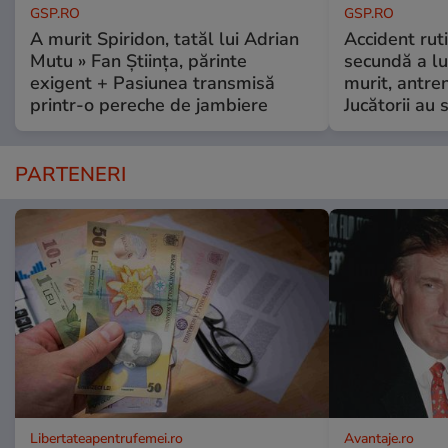
GSP.RO
GSP.RO
A murit Spiridon, tatăl lui Adrian
Accident ruti
Mutu » Fan Știința, părinte
secundă a lu
exigent + Pasiunea transmisă
murit, antre
printr-o pereche de jambiere
Jucătorii au s
PARTENERI
Libertateapentrufemei.ro
Avantaje.ro