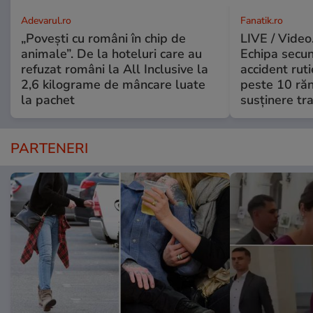
Adevarul.ro
Fanatik.ro
„Povești cu români în chip de
LIVE / Video
animale”. De la hoteluri care au
Echipa secun
refuzat români la All Inclusive la
accident ruti
2,6 kilograme de mâncare luate
peste 10 răn
la pachet
susținere t
PARTENERI