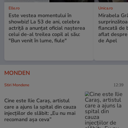
Elle.ro
Unica.ro
Este vestea momentului în
Mirabela Gră
showbiz! La 53 de ani, celebra
surprinzătoar
actriță a anunțat oficial nașterea
flancată de 
celui de-al treilea copil al său:
aflat despre
"Bun venit în lume, fiule"
de Apel
MONDEN
Stiri Mondene
12:39
Cine este Ilie Caraș, artistul
care a ajuns la spital din cauza
injecțiilor de slăbit: „Eu nu mai
recomand așa ceva”