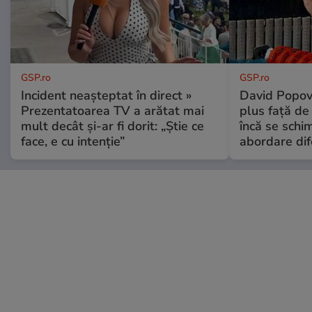
GSP.ro
GSP.ro
Incident neașteptat în direct »
David Popovi
Prezentatoarea TV a arătat mai
plus față de
mult decât și-ar fi dorit: „Știe ce
încă se schi
face, e cu intenție”
abordare dif