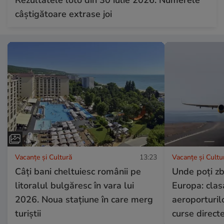
câștigătoare extrase joi
Vacanțe și Cultură
13:23
Vacanțe și Cultu
Câți bani cheltuiesc românii pe
Unde poți zb
litoralul bulgăresc în vara lui
Europa: cla
2026. Noua stațiune în care merg
aeroporturil
turiștii
curse direct