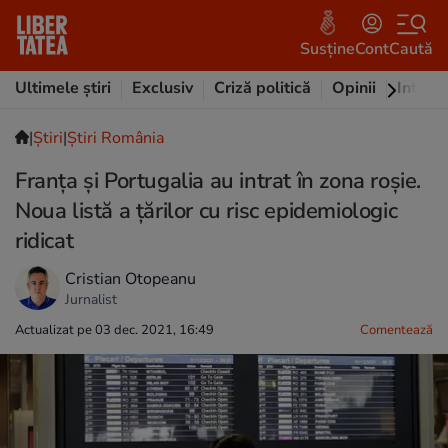
Susține
Cont
Caută
Ultimele știri
Exclusiv
Criză politică
Opinii
Intervi
|
Ştiri
|
Știri România
Franța și Portugalia au intrat în zona roșie.
Noua listă a țărilor cu risc epidemiologic
ridicat
Cristian Otopeanu
Jurnalist
Actualizat pe 03 dec. 2021, 16:49
Comentează