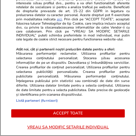
interesele si/sau profilul dvs., pentru a va oferi functionalitati aferente
Constantin Covaciu, membru al
retelelor de socializare si pentru a analiza traficul pe website. Beneficiati
de drepturile prevazute de art. 15-22 din GDPR in legatura cu
staff-ului medical Dinamo a
prelucrarea datelor cu caracter personal. Aceste drepturi pot fi exercitate
prin modalitatea indicata
aici
. Prin click pe “ACCEPT TOATE”, acceptati
murit și Adrian Ropotan este
folosirea tuturor Tehnologiilor de tip Cookie, care implica inclusiv acceptul
dvs. cu privire la stocarea/accesarea informatiilor de catre Vendor-ii cu
internat cu fractură, după
care colaboram. Prin click pe “VREAU SA MODIFIC SETARILE
INDIVIDUAL” puteti schimba preferintele in mod individual, mai putin
accidentul din Câmpulung
cele legate de cookie strict necesare pentru functionarea website-ului.
Muscel
Atât noi, cât și partenerii noștri prelucrăm datele pentru a oferi:
Măsurarea performanței reclamelor. Utilizarea profilurilor pentru
selectarea conținutului personalizat. Stocarea și/sau accesarea
informațiilor de pe un dispozitiv. Dezvoltarea și îmbunătățirea serviciilor.
Știri România
11:39
Crearea profilurilor de conținut personalizat. Utilizarea profilurilor pentru
selectarea publicității personalizate. Crearea profilurilor pentru
publicitate personalizată. Măsurarea performanței conținutului.
Înțelegerea publicului prin statistici sau combinații de date din surse
Val de cădură în București, până
diferite. Utilizarea datelor limitate pentru a selecta conținutul. Utilizarea
de date limitate pentru a selecta publicitatea. Date precise de geolocație
pe 4 august. Duminică, ITU
și identificarea prin scanarea dispozitivului.
atinge pragul critic
Listă parteneri (furnizori)
ACCEPT TOATE
VREAU SA MODIFIC SETARILE INDIVIDUAL
Știri România
11:17