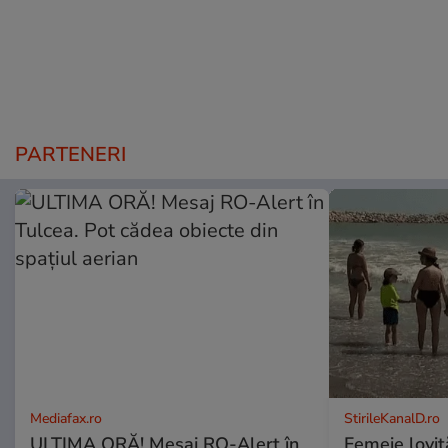
PARTENERI
Mediafax.ro
StirileKanalD.ro
ULTIMA ORĂ! Mesaj RO-Alert în
Femeie lovit