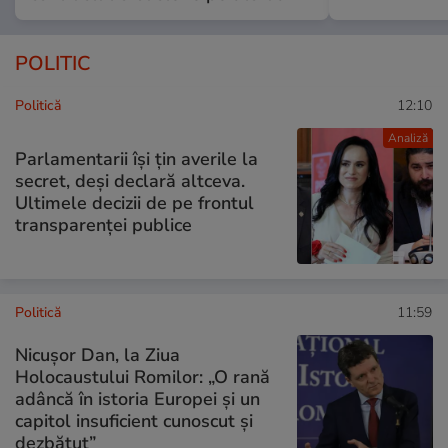
POLITIC
Politică
12:10
Analiză
Parlamentarii își țin averile la
secret, deși declară altceva.
Ultimele decizii de pe frontul
transparenței publice
Politică
11:59
Nicuşor Dan, la Ziua
Holocaustului Romilor: „O rană
adâncă în istoria Europei și un
capitol insuficient cunoscut și
dezbătut”