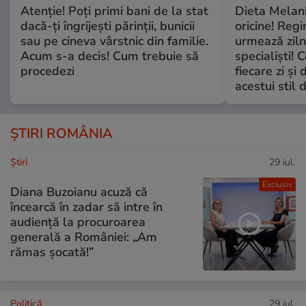
Atenție! Poți primi bani de la stat
Dieta Melan
dacă-ți îngrijești părinții, bunicii
oricine! Regi
sau pe cineva vârstnic din familie.
urmează zilni
Acum s-a decis! Cum trebuie să
specialiști! 
procedezi
fiecare zi și 
acestui stil 
ȘTIRI ROMÂNIA
Ştiri
29 iul.
Exclusiv
Diana Buzoianu acuză că
încearcă în zadar să intre în
audiență la procuroarea
generală a României: „Am
rămas șocată!”
Politică
29 iul.