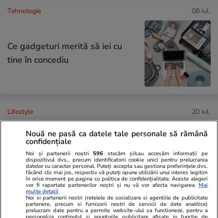
Tehnologie
08 iul.
Ce gadgeturi merită să iei cu
tine în concediu
Lifestyle
20 iul.
Nouă ne pasă ca datele tale personale să rămână
confidențiale
Ce este agar-agar și cum se
Noi și partenerii noștri
596
stocăm și/sau accesăm informații pe
utilizează
dispozitivul dvs., precum identificatorii cookie unici pentru prelucrarea
datelor cu caracter personal. Puteți accepta sau gestiona preferințele dvs.
făcând clic mai jos, respectiv vă puteți opune utilizării unui interes legitim
în orice moment pe pagina cu politica de confidențialitate. Aceste alegeri
vor fi raportate partenerilor noștri și nu vă vor afecta navigarea.
Mai
multe detalii
Noi si partenerii nostri (retelele de socializare si agentiile de publicitate
partenere, precum si furnizorii nostri de servicii de date analitice)
prelucram date pentru a permite website-ului sa functioneze, pentru a
Știri România
11:49
personaliza continutul si anunturile publicitare afisate in functie de