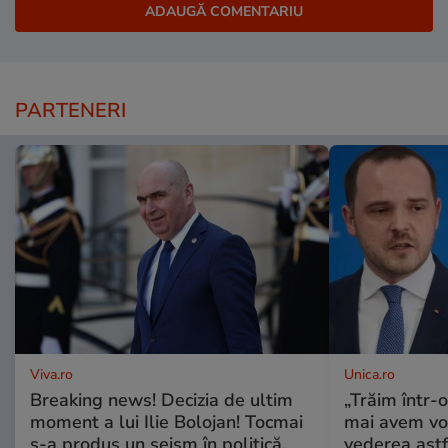
PARTENERI
Viva.ro
Unica.ro
Breaking news! Decizia de ultim
„Trăim într-
moment a lui Ilie Bolojan! Tocmai
mai avem vo
s-a produs un seism în politică.
vederea astf