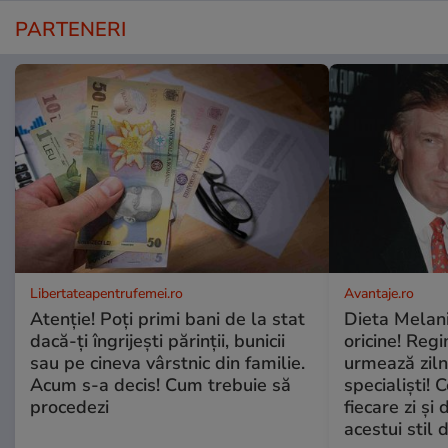
PARTENERI
Libertateapentrufemei.ro
Avantaje.ro
Atenție! Poți primi bani de la stat
Dieta Melan
dacă-ți îngrijești părinții, bunicii
oricine! Regi
sau pe cineva vârstnic din familie.
urmează zilni
Acum s-a decis! Cum trebuie să
specialiști! 
procedezi
fiecare zi și 
acestui stil 