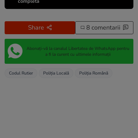
completă
Share
8 comentarii
Abonați-vă la canalul Libertatea de WhatsApp pentru
a fi la curent cu ultimele informații
Codul Rutier
Poliția Locală
Poliția Română