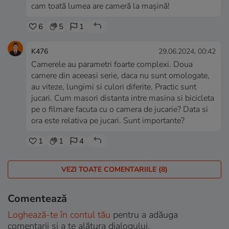
cam toată lumea are cameră la mașină!
6
5
1
K476
29.06.2024, 00:42
Camerele au parametri foarte complexi. Doua
camere din aceeasi serie, daca nu sunt omologate,
au viteze, lungimi si culori diferite. Practic sunt
jucari. Cum masori distanta intre masina si bicicleta
pe o filmare facuta cu o camera de jucarie? Data si
ora este relativa pe jucari. Sunt importante?
1
1
4
VEZI TOATE COMENTARIILE (8)
Comentează
Loghează-te în contul tău
pentru a adăuga
comentarii și a te alătura dialogului.