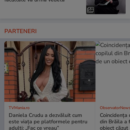
PARTENERI
TVMania.ro
ObservatorNews
Daniela Crudu a dezvăluit cum
Coincidența d
este viața pe platformele pentru
din Brăila a 
adulți: „Fac ce vreau”
obiect căzut 