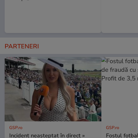
PARTENERI
GSP.ro
GSP.ro
Incident neașteptat în direct »
Fostul fotba