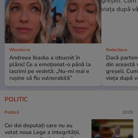
Wowbiz.ro
Redactia.ro
Andreea Ibacka a izbucnit în
Dacă parten
plâns! Ce a emoționat-o până la
din această v
lacrimi pe vedetă: „Nu-mi mai e
greșeli. Cum 
rușine să fiu vulnerabilă”
viața după v
POLITIC
Politică
20:05
Cei doi deputați care nu au
votat noua Lege a Integrității,