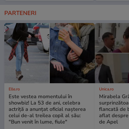
PARTENERI
Elle.ro
Unica.ro
Este vestea momentului în
Mirabela Gră
showbiz! La 53 de ani, celebra
surprinzătoar
actriță a anunțat oficial nașterea
flancată de 
celui de-al treilea copil al său:
aflat despre
"Bun venit în lume, fiule"
de Apel