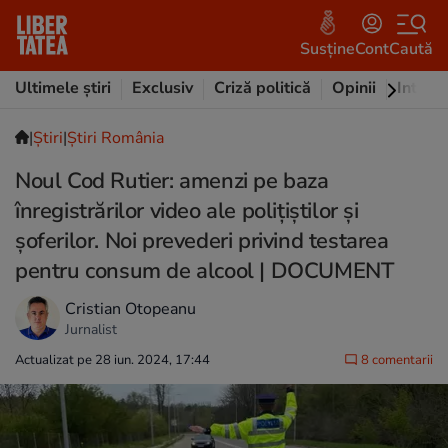
Susține
Cont
Caută
Ultimele știri
Exclusiv
Criză politică
Opinii
Intervi
|
Ştiri
|
Știri România
Noul Cod Rutier: amenzi pe baza
înregistrărilor video ale polițiștilor și
șoferilor. Noi prevederi privind testarea
pentru consum de alcool | DOCUMENT
Cristian Otopeanu
Jurnalist
Actualizat pe 28 iun. 2024, 17:44
8 comentarii