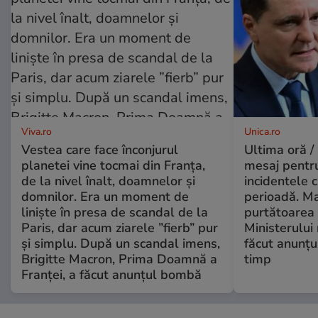
Viva.ro
Unica.ro
Vestea care face înconjurul
Ultima oră /
planetei vine tocmai din Franța,
mesaj pentr
de la nivel înalt, doamnelor și
incidentele 
domnilor. Era un moment de
perioadă. Ma
liniște în presa de scandal de la
purtătoarea 
Paris, dar acum ziarele ”fierb” pur
Ministerului
și simplu. După un scandal imens,
făcut anunțu
Brigitte Macron, Prima Doamnă a
timp
Franței, a făcut anunțul bombă