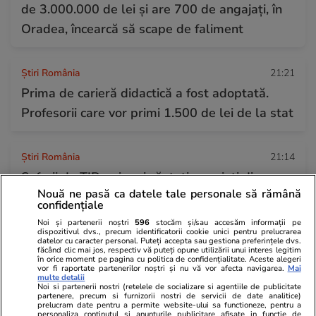
de 3.000.000 de lei și are 700 de angajați, în
Oradea, încearcă să scape de faliment
Știri România
21:21
Prima de carieră didactică a fost adoptată.
Profesorii care vor primi 1.500 de lei de la stat
Știri România
21:14
Șoferii de TIR, cei mai căutați angajați din
Nouă ne pasă ca datele tale personale să rămână
România. Peste 29.000 de posturi sunt libere
confidențiale
în toată țara
Noi și partenerii noștri
596
stocăm și/sau accesăm informații pe
dispozitivul dvs., precum identificatorii cookie unici pentru prelucrarea
datelor cu caracter personal. Puteți accepta sau gestiona preferințele dvs.
făcând clic mai jos, respectiv vă puteți opune utilizării unui interes legitim
în orice moment pe pagina cu politica de confidențialitate. Aceste alegeri
Știri Externe
20:57
vor fi raportate partenerilor noștri și nu vă vor afecta navigarea.
Mai
multe detalii
Bursa a pierdut 2.000 de miliarde de dolari în
Noi si partenerii nostri (retelele de socializare si agentiile de publicitate
partenere, precum si furnizorii nostri de servicii de date analitice)
doar 40 de zile, în Coreea de Sud. Guvernul
prelucram date pentru a permite website-ului sa functioneze, pentru a
personaliza continutul si anunturile publicitare afisate in functie de