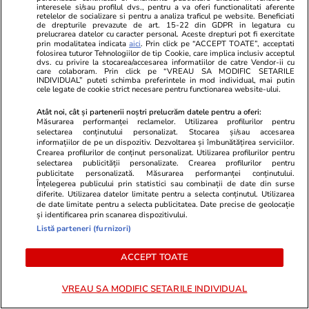
intervine de urgență
interesele si/sau profilul dvs., pentru a va oferi functionalitati aferente
retelelor de socializare si pentru a analiza traficul pe website. Beneficiati
de drepturile prevazute de art. 15-22 din GDPR in legatura cu
prelucrarea datelor cu caracter personal. Aceste drepturi pot fi exercitate
prin modalitatea indicata
aici
. Prin click pe “ACCEPT TOATE”, acceptati
Citește mai multe
folosirea tuturor Tehnologiilor de tip Cookie, care implica inclusiv acceptul
dvs. cu privire la stocarea/accesarea informatiilor de catre Vendor-ii cu
care colaboram. Prin click pe “VREAU SA MODIFIC SETARILE
INDIVIDUAL” puteti schimba preferintele in mod individual, mai putin
cele legate de cookie strict necesare pentru functionarea website-ului.
TRENDING
Atât noi, cât și partenerii noștri prelucrăm datele pentru a oferi:
Măsurarea performanței reclamelor. Utilizarea profilurilor pentru
Ştiri
17:24
selectarea conținutului personalizat. Stocarea și/sau accesarea
Diana Buzoianu acuză că încearcă în zadar să
informațiilor de pe un dispozitiv. Dezvoltarea și îmbunătățirea serviciilor.
Crearea profilurilor de conținut personalizat. Utilizarea profilurilor pentru
intre în audiență la procuroarea generală a
selectarea publicității personalizate. Crearea profilurilor pentru
publicitate personalizată. Măsurarea performanței conținutului.
României: „Am rămas șocată!”
Înțelegerea publicului prin statistici sau combinații de date din surse
diferite. Utilizarea datelor limitate pentru a selecta conținutul. Utilizarea
de date limitate pentru a selecta publicitatea. Date precise de geolocație
și identificarea prin scanarea dispozitivului.
Știri Externe
09:24
Listă parteneri (furnizori)
Ultima noapte a prințului saudit găsit mort
ACCEPT TOATE
într-un hotel de lux din Londra: autopsia a
dezvăluit cauza morții
VREAU SA MODIFIC SETARILE INDIVIDUAL