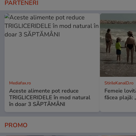
PARTENERI
Mediafax.ro
StirileKanalD.ro
Aceste alimente pot reduce
Femeie lovit
TRIGLICERIDELE în mod natural
făcea plajă: „
în doar 3 SĂPTĂMÂNI
PROMO