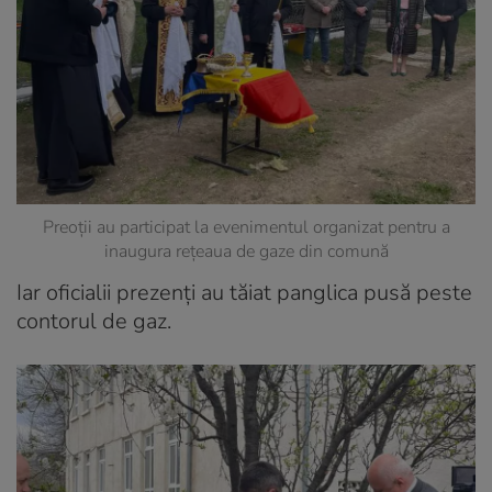
Preoții au participat la evenimentul organizat pentru a
inaugura rețeaua de gaze din comună
Iar oficialii prezenți au tăiat panglica pusă peste
contorul de gaz.