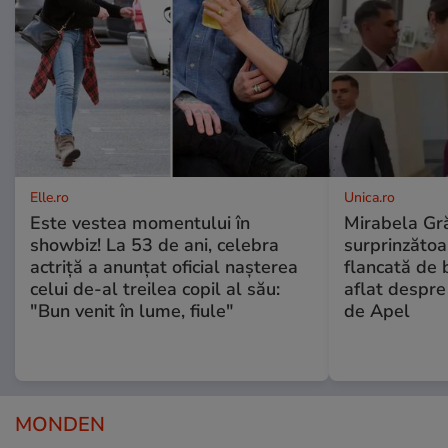
Elle.ro
Unica.ro
Este vestea momentului în
Mirabela Gră
showbiz! La 53 de ani, celebra
surprinzătoar
actriță a anunțat oficial nașterea
flancată de 
celui de-al treilea copil al său:
aflat despre
"Bun venit în lume, fiule"
de Apel
MONDEN