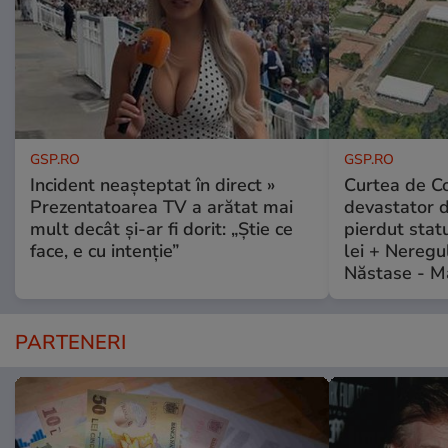
GSP.RO
GSP.RO
Incident neașteptat în direct »
Curtea de Co
Prezentatoarea TV a arătat mai
devastator 
mult decât și-ar fi dorit: „Știe ce
pierdut stat
face, e cu intenție”
lei + Neregu
Năstase - M
PARTENERI