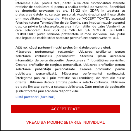
interesele si/sau profilul dvs., pentru a va oferi functionalitati aferente
retelelor de socializare si pentru a analiza traficul pe website. Beneficiati
de drepturile prevazute de art. 15-22 din GDPR in legatura cu
Știri România
22:00
prelucrarea datelor cu caracter personal. Aceste drepturi pot fi exercitate
prin modalitatea indicata
aici
. Prin click pe “ACCEPT TOATE”, acceptati
Profi retrage de urgență un lot de stafide de
folosirea tuturor Tehnologiilor de tip Cookie, care implica inclusiv acceptul
dvs. cu privire la stocarea/accesarea informatiilor de catre Vendor-ii cu
la raft: s-au găsit pesticide peste limita legală
care colaboram. Prin click pe “VREAU SA MODIFIC SETARILE
INDIVIDUAL” puteti schimba preferintele in mod individual, mai putin
cele legate de cookie strict necesare pentru functionarea website-ului.
Știri România
21:18
Atât noi, cât și partenerii noștri prelucrăm datele pentru a oferi:
Măsurarea performanței reclamelor. Utilizarea profilurilor pentru
Un șofer de TIR român a încercat să treacă
selectarea conținutului personalizat. Stocarea și/sau accesarea
informațiilor de pe un dispozitiv. Dezvoltarea și îmbunătățirea serviciilor.
peste polițiștii de frontieră din Ruse cu
Crearea profilurilor de conținut personalizat. Utilizarea profilurilor pentru
selectarea publicității personalizate. Crearea profilurilor pentru
mastodontul
publicitate personalizată. Măsurarea performanței conținutului.
Înțelegerea publicului prin statistici sau combinații de date din surse
diferite. Utilizarea datelor limitate pentru a selecta conținutul. Utilizarea
de date limitate pentru a selecta publicitatea. Date precise de geolocație
Știri România
21:14
și identificarea prin scanarea dispozitivului.
Și Ileana, soţia lui Gradu Cîrpaci, a fost
Listă parteneri (furnizori)
predată autorităţilor din Germania. Cuplul ar fi
ACCEPT TOATE
obligat un bărbat să doneze un rinichi
VREAU SA MODIFIC SETARILE INDIVIDUAL