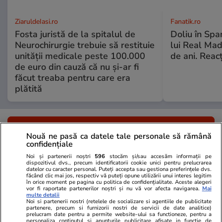
ZiaruldeIasi.ro
Fanatik.ro
Fosta juristă de la spitalul de
Doliu în Span
Neurochirurgie trebuie să restituie
lui Real Mad
unității medicale peste 100.000
de ani. Reacț
de euro din cauză că nu și-ar fi
făcut treaba pentru care era
plătită
ULTIMELE ȘTIRI
Nouă ne pasă ca datele tale personale să rămână
confidențiale
Politică
22:00
Noi și partenerii noștri
596
stocăm și/sau accesăm informații pe
dispozitivul dvs., precum identificatorii cookie unici pentru prelucrarea
Ilie Bolojan a vorbit într-o sală aproape goală
datelor cu caracter personal. Puteți accepta sau gestiona preferințele dvs.
făcând clic mai jos, respectiv vă puteți opune utilizării unui interes legitim
după ședința de Guvern anunțată din scurt, în
în orice moment pe pagina cu politica de confidențialitate. Aceste alegeri
vor fi raportate partenerilor noștri și nu vă vor afecta navigarea.
Mai
multe detalii
care a aprobat deblocarea posturilor din
Noi si partenerii nostri (retelele de socializare si agentiile de publicitate
partenere, precum si furnizorii nostri de servicii de date analitice)
sănătate | VIDEO
prelucram date pentru a permite website-ului sa functioneze, pentru a
personaliza continutul si anunturile publicitare afisate in functie de