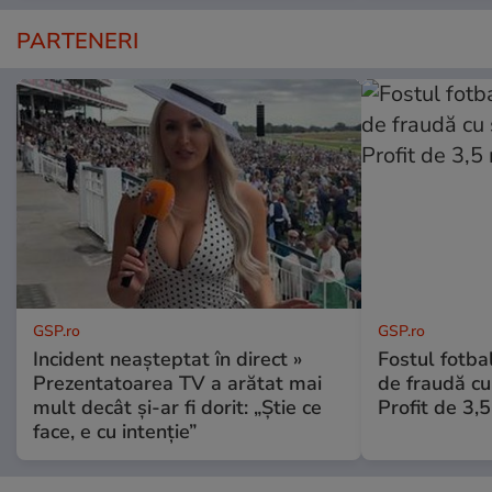
PARTENERI
GSP.ro
GSP.ro
Incident neașteptat în direct »
Fostul fotba
Prezentatoarea TV a arătat mai
de fraudă cu 
mult decât și-ar fi dorit: „Știe ce
Profit de 3,
face, e cu intenție”