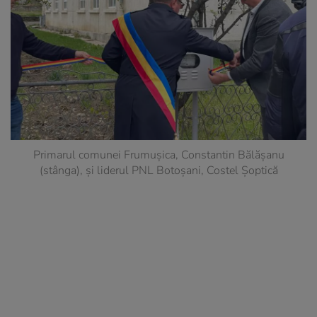
Primarul comunei Frumușica, Constantin Bălășanu
(stânga), și liderul PNL Botoșani, Costel Șoptică