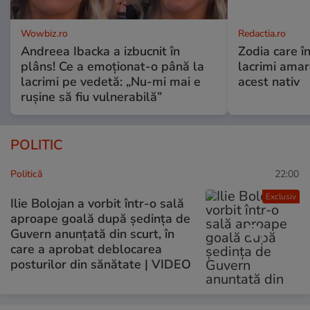
Wowbiz.ro
Redactia.ro
Andreea Ibacka a izbucnit în
Zodia care în
plâns! Ce a emoționat-o până la
lacrimi ama
lacrimi pe vedetă: „Nu-mi mai e
acest nativ
rușine să fiu vulnerabilă”
POLITIC
Politică
22:00
Exclusiv
Ilie Bolojan a vorbit într-o sală
aproape goală după ședința de
Guvern anunțată din scurt, în
care a aprobat deblocarea
posturilor din sănătate | VIDEO