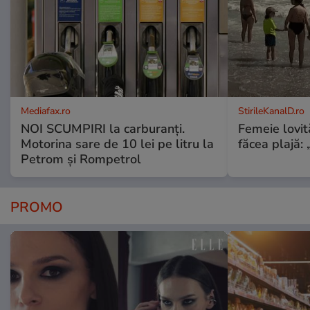
Mediafax.ro
StirileKanalD.ro
NOI SCUMPIRI la carburanți.
Femeie lovit
Motorina sare de 10 lei pe litru la
făcea plajă: „
Petrom și Rompetrol
PROMO