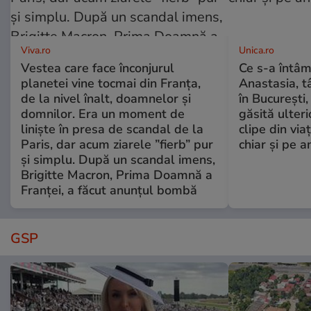
Viva.ro
Unica.ro
Vestea care face înconjurul
Ce s-a întâm
planetei vine tocmai din Franța,
Anastasia, t
de la nivel înalt, doamnelor și
în București,
domnilor. Era un moment de
găsită ulter
liniște în presa de scandal de la
clipe din via
Paris, dar acum ziarele ”fierb” pur
chiar și pe a
și simplu. După un scandal imens,
Brigitte Macron, Prima Doamnă a
Franței, a făcut anunțul bombă
GSP