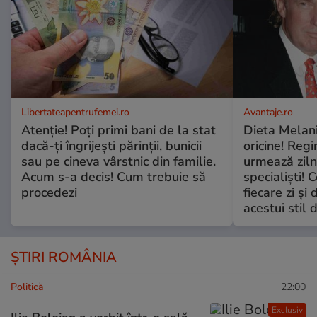
Libertateapentrufemei.ro
Avantaje.ro
Atenție! Poți primi bani de la stat
Dieta Melan
dacă-ți îngrijești părinții, bunicii
oricine! Regi
sau pe cineva vârstnic din familie.
urmează zilni
Acum s-a decis! Cum trebuie să
specialiști! 
procedezi
fiecare zi și 
acestui stil 
ȘTIRI ROMÂNIA
Politică
22:00
Exclusiv