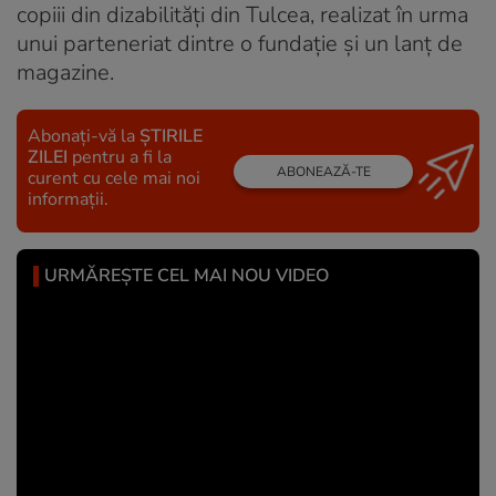
copiii din dizabilități din Tulcea, realizat în urma
unui parteneriat dintre o fundație și un lanț de
magazine.
Abonați-vă la
ȘTIRILE
ZILEI
pentru a fi la
ABONEAZĂ-TE
curent cu cele mai noi
informații.
URMĂREȘTE CEL MAI NOU VIDEO