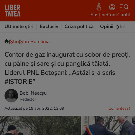
Susține
Cont
Caută
Ultimele știri
Exclusiv
Criză politică
Opinii
Intervi
|
Ştiri
|
Știri România
Contor de gaz inaugurat cu sobor de preoți,
cu pâine și sare și cu panglică tăiată.
Liderul PNL Botoșani: „Astăzi s-a scris
#ISTORIE”
Bobi Neacșu
Redactor
Actualizat pe 19 apr. 2022, 13:09
Comentează