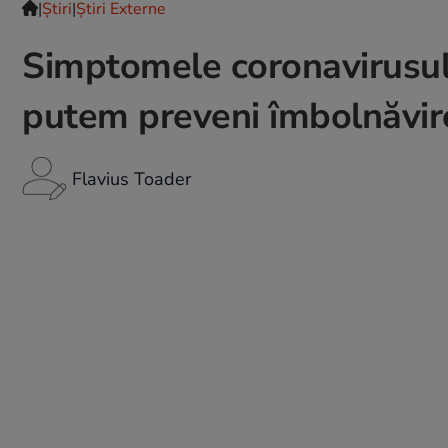
|
Ştiri
|
Știri Externe
Simptomele coronavirusulu
putem preveni îmbolnăvir
Flavius Toader