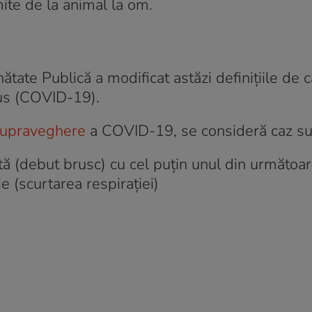
mite de la animal la om.
ătate Publică a modificat astăzi definiţiile de 
rus (COVID-19).
 supraveghere
a COVID-19, se consideră caz su
ută (debut brusc) cu cel puțin unul din următoa
ie (scurtarea respiraţiei)