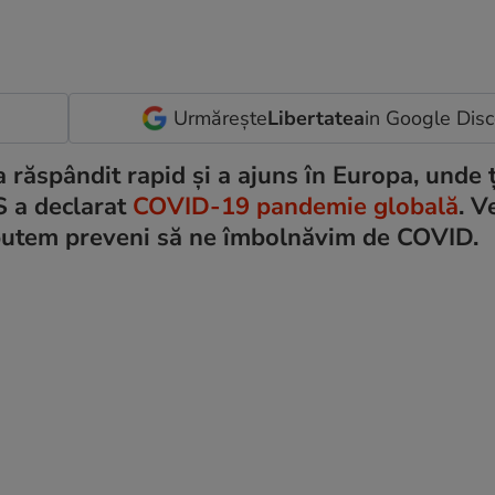
Urmărește
Libertatea
in Google Dis
a răspândit rapid și a ajuns în Europa, unde 
S a declarat
COVID-19 pandemie globală
. V
putem preveni să ne îmbolnăvim de COVID.