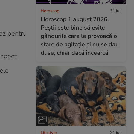
Horoscop
31 iul.
Horoscop 1 august 2026.
Peștii este bine să evite
caz pentru
gândurile care le provoacă o
stare de agitație și nu se dau
duse, chiar dacă încearcă
spect:
rele
Lifestyle
31 iul.