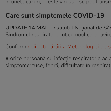
În unele cazuri, aceste virusuri se pot trans
Care sunt simptomele COVID-19
UPDATE 14 MAI
– Institutul Naţional de Săn
Sindromul respirator acut cu noul coronavi
Conform
noii actualizări a Metodologiei de
● orice persoană cu infecție respiratorie ac
simptome: tuse, febră, dificultate în respiraț