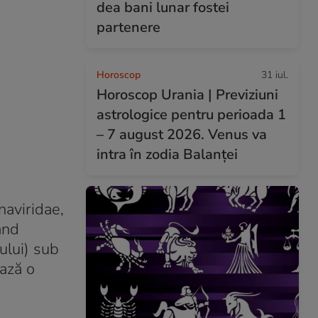
dea bani lunar fostei
partenere
Horoscop
31 iul.
Horoscop Urania | Previziuni
astrologice pentru perioada 1
– 7 august 2026. Venus va
intra în zodia Balanței
naviridae,
ând
sului) sub
ează o