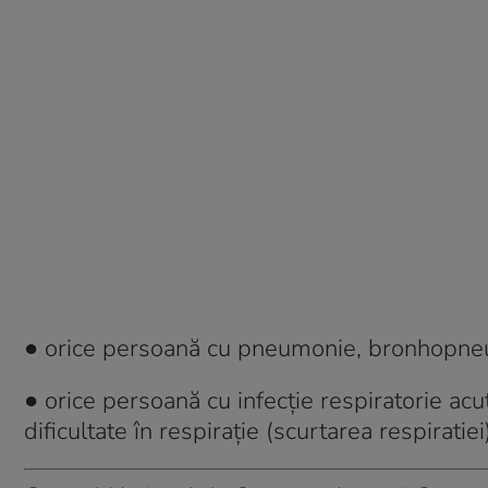
● orice persoană cu pneumonie, bronhopneu
● orice persoană cu infecție respiratorie acu
dificultate în respirație (scurtarea respiratie