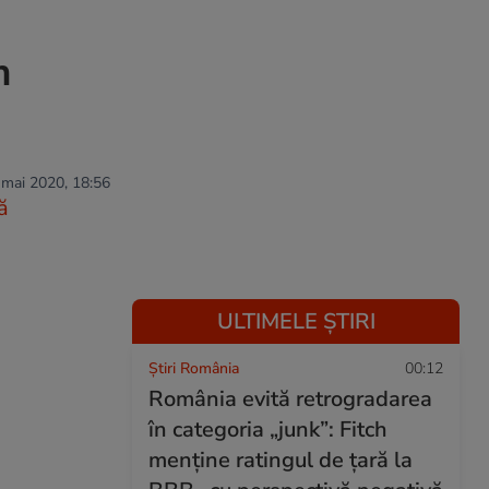
m
 mai 2020, 18:56
ă
ULTIMELE ȘTIRI
Știri România
00:12
România evită retrogradarea
în categoria „junk”: Fitch
menține ratingul de țară la