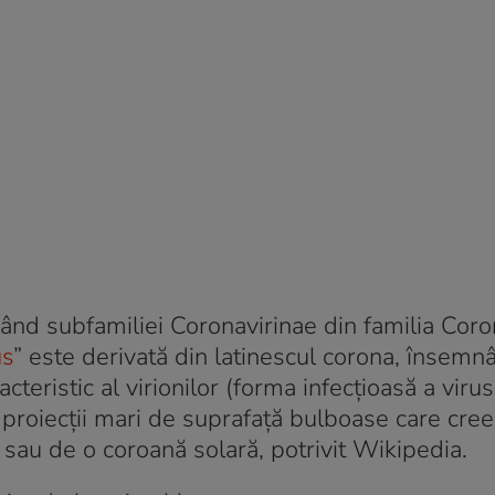
nând subfamiliei Coronavirinae din familia Coro
us
” este derivată din latinescul corona, însemn
cteristic al virionilor (forma infecțioasă a viru
 proiecții mari de suprafață bulboase care cre
sau de o coroană solară, potrivit Wikipedia.