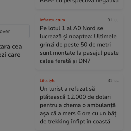
BBB- cu perspectivă negativă
Infrastructura
31 iul.
Pe lotul 1 al A0 Nord se
cover
lucrează și noaptea: Ultimele
grinzi de peste 50 de metri
țara cea
sunt montate la pasajul peste
ezi care
calea ferată și DN7
Lifestyle
31 iul.
Un turist a refuzat să
plătească 12.000 de dolari
pentru a chema o ambulanță
așa că a mers 6 ore cu un băț
de trekking înfipt în coastă