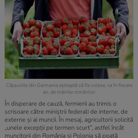
Căpşunile din Germania aşteaptă să fie culese, ca în fiecare
an, de mâinile românilor
În disperare de cauză, fermierii au trimis o
scrisoare către miniştrii federali de interne, de
externe şi ai muncii. În mesaj, agricultorii solicită
„unele excepţii pe termen scurt”, astfel încât
muncitorii din România şi Polonia să poată