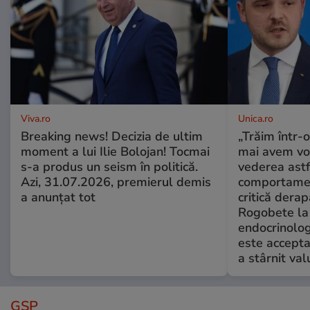
Viva.ro
Unica.ro
Breaking news! Decizia de ultim
„Trăim într-
moment a lui Ilie Bolojan! Tocmai
mai avem vo
s-a produs un seism în politică.
vederea astf
Azi, 31.07.2026, premierul demis
comportamen
a anunțat tot
critică derap
Rogobete la
endocrinolog
este accepta
a stârnit valu
GSP