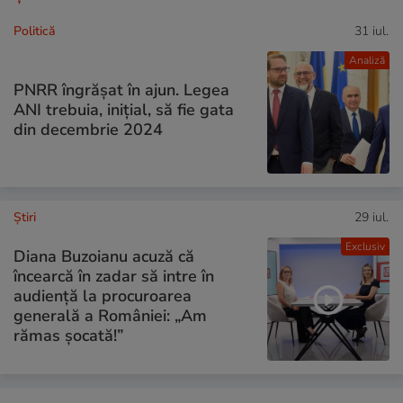
Politică
31 iul.
Analiză
PNRR îngrășat în ajun. Legea
ANI trebuia, inițial, să fie gata
din decembrie 2024
Ştiri
29 iul.
Exclusiv
Diana Buzoianu acuză că
încearcă în zadar să intre în
audiență la procuroarea
generală a României: „Am
rămas șocată!”