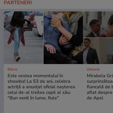
PARTENERI
Elle.ro
Unica.ro
Este vestea momentului în
Mirabela Gră
showbiz! La 53 de ani, celebra
surprinzătoar
actriță a anunțat oficial nașterea
flancată de 
celui de-al treilea copil al său:
aflat despre
"Bun venit în lume, fiule"
de Apel