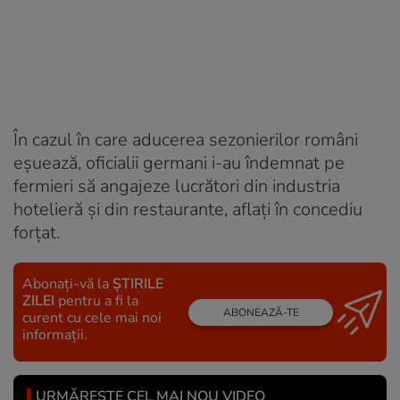
În cazul în care aducerea sezonierilor români
eşuează, oficialii germani i-au îndemnat pe
fermieri să angajeze lucrători din industria
hotelieră şi din restaurante, aflaţi în concediu
forţat.
Abonați-vă la
ȘTIRILE
ZILEI
pentru a fi la
ABONEAZĂ-TE
curent cu cele mai noi
informații.
URMĂREȘTE CEL MAI NOU VIDEO