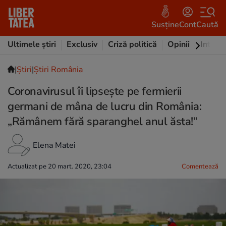
Susține
Cont
Caută
Ultimele știri
Exclusiv
Criză politică
Opinii
Intervi
|
Ştiri
|
Știri România
Coronavirusul îi lipseşte pe fermierii
germani de mâna de lucru din România:
„Rămânem fără sparanghel anul ăsta!”
Elena Matei
Actualizat pe 20 mart. 2020, 23:04
Comentează