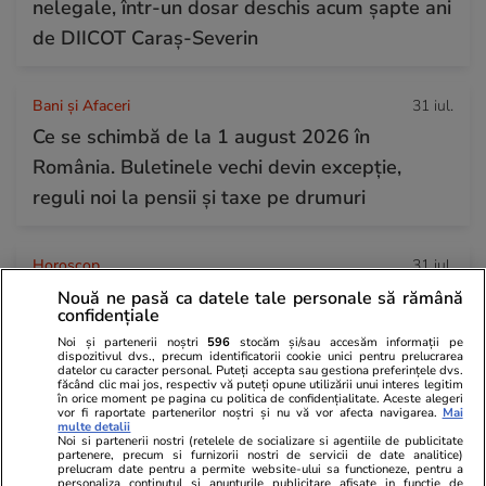
nelegale, într-un dosar deschis acum șapte ani
de DIICOT Caraș-Severin
Bani și Afaceri
31 iul.
Ce se schimbă de la 1 august 2026 în
România. Buletinele vechi devin excepție,
reguli noi la pensii și taxe pe drumuri
Horoscop
31 iul.
Horoscop Urania | Previziuni astrologice pentru
Nouă ne pasă ca datele tale personale să rămână
confidențiale
perioada 1 – 7 august 2026. Venus va intra în
Noi și partenerii noștri
596
stocăm și/sau accesăm informații pe
zodia Balanței
dispozitivul dvs., precum identificatorii cookie unici pentru prelucrarea
datelor cu caracter personal. Puteți accepta sau gestiona preferințele dvs.
făcând clic mai jos, respectiv vă puteți opune utilizării unui interes legitim
în orice moment pe pagina cu politica de confidențialitate. Aceste alegeri
vor fi raportate partenerilor noștri și nu vă vor afecta navigarea.
Mai
multe detalii
Noi si partenerii nostri (retelele de socializare si agentiile de publicitate
partenere, precum si furnizorii nostri de servicii de date analitice)
prelucram date pentru a permite website-ului sa functioneze, pentru a
personaliza continutul si anunturile publicitare afisate in functie de