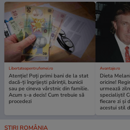
Libertateapentrufemei.ro
Avantaje.ro
Atenție! Poți primi bani de la stat
Dieta Melan
dacă-ți îngrijești părinții, bunicii
oricine! Regi
sau pe cineva vârstnic din familie.
urmează zilni
Acum s-a decis! Cum trebuie să
specialiști! 
procedezi
fiecare zi și 
acestui stil 
ȘTIRI ROMÂNIA