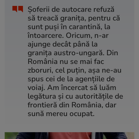
Şoferii de autocare refuză
să treacă graniţa, pentru că
sunt puşi în carantină, la
întoarcere. Oricum, n-ar
ajunge decât până la
graniţa austro-ungară. Din
România nu se mai fac
zboruri, cel puţin, aşa ne-au
spus cei de la agenţiile de
voiaj. Am încercat să luăm
legătura şi cu autorităţile de
frontieră din România, dar
sună mereu ocupat.