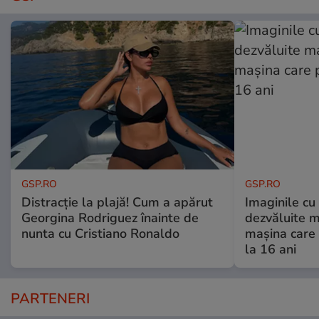
GSP.RO
GSP.RO
Distracție la plajă! Cum a apărut
Imaginile cu
Georgina Rodriguez înainte de
dezvăluite m
nunta cu Cristiano Ronaldo
mașina care 
la 16 ani
PARTENERI