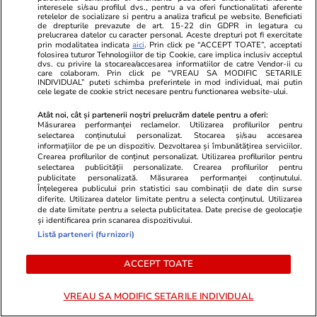
interesele si/sau profilul dvs., pentru a va oferi functionalitati aferente
retelelor de socializare si pentru a analiza traficul pe website. Beneficiati
de drepturile prevazute de art. 15-22 din GDPR in legatura cu
prelucrarea datelor cu caracter personal. Aceste drepturi pot fi exercitate
prin modalitatea indicata
aici
. Prin click pe “ACCEPT TOATE”, acceptati
folosirea tuturor Tehnologiilor de tip Cookie, care implica inclusiv acceptul
dvs. cu privire la stocarea/accesarea informatiilor de catre Vendor-ii cu
care colaboram. Prin click pe “VREAU SA MODIFIC SETARILE
INDIVIDUAL” puteti schimba preferintele in mod individual, mai putin
cele legate de cookie strict necesare pentru functionarea website-ului.
Atât noi, cât și partenerii noștri prelucrăm datele pentru a oferi:
Lifestyle
10:39
Vacanțe și Cultu
Măsurarea performanței reclamelor. Utilizarea profilurilor pentru
selectarea conținutului personalizat. Stocarea și/sau accesarea
Cum se face cafeaua la presa
București, pe
informațiilor de pe un dispozitiv. Dezvoltarea și îmbunătățirea serviciilor.
franceză – cum funcționează și
mai bun stre
Crearea profilurilor de conținut personalizat. Utilizarea profilurilor pentru
selectarea publicității personalizate. Crearea profilurilor pentru
care sunt avantajele
publicitate personalizată. Măsurarea performanței conținutului.
Înțelegerea publicului prin statistici sau combinații de date din surse
diferite. Utilizarea datelor limitate pentru a selecta conținutul. Utilizarea
de date limitate pentru a selecta publicitatea. Date precise de geolocație
și identificarea prin scanarea dispozitivului.
Listă parteneri (furnizori)
ACCEPT TOATE
Lifestyle
30 iul.
VREAU SA MODIFIC SETARILE INDIVIDUAL
Ce vase de gătit îți trebuie dacă