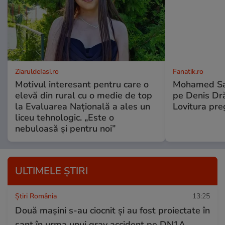
ZiaruldeIasi.ro
Fanatik.ro
Motivul interesant pentru care o
Mohamed Sal
elevă din rural cu o medie de top
pe Denis Dr
la Evaluarea Națională a ales un
Lovitura pre
liceu tehnologic. „Este o
nebuloasă și pentru noi”
ULTIMELE ȘTIRI
Știri România
13:25
Două mașini s-au ciocnit și au fost proiectate în
șanț în urma unui grav accident pe DN1A.