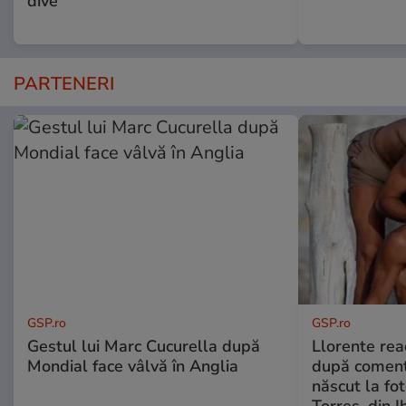
dive
PARTENERI
GSP.ro
GSP.ro
Gestul lui Marc Cucurella după
Llorente rea
Mondial face vâlvă în Anglia
după comenta
născut la fot
Torres, din I