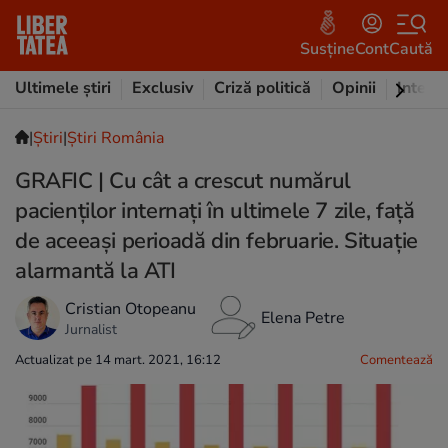
Susține
Cont
Caută
Ultimele știri
Exclusiv
Criză politică
Opinii
Intervi
|
Ştiri
|
Știri România
GRAFIC | Cu cât a crescut numărul
pacienților internați în ultimele 7 zile, față
de aceeași perioadă din februarie. Situație
alarmantă la ATI
Cristian Otopeanu
Elena Petre
Jurnalist
Actualizat pe 14 mart. 2021, 16:12
Comentează