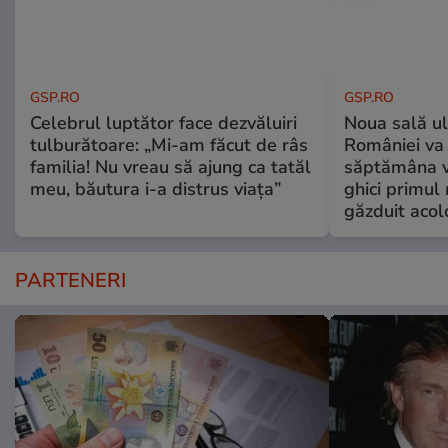
GSP.RO
GSP.RO
Celebrul luptător face dezvăluiri
Noua sală u
tulburătoare: „Mi-am făcut de râs
României va 
familia! Nu vreau să ajung ca tatăl
săptămâna vi
meu, băutura i-a distrus viața”
ghici primul 
găzduit acol
PARTENERI