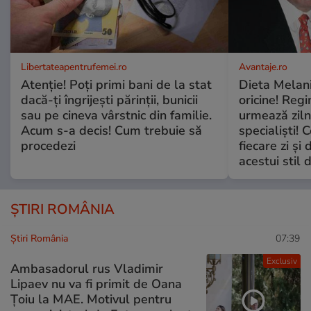
Libertateapentrufemei.ro
Avantaje.ro
Atenție! Poți primi bani de la stat
Dieta Melan
dacă-ți îngrijești părinții, bunicii
oricine! Regi
sau pe cineva vârstnic din familie.
urmează zilni
Acum s-a decis! Cum trebuie să
specialiști! 
procedezi
fiecare zi și 
acestui stil 
ȘTIRI ROMÂNIA
Știri România
07:39
Exclusiv
Ambasadorul rus Vladimir
Lipaev nu va fi primit de Oana
Țoiu la MAE. Motivul pentru