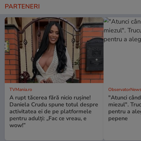
PARTENERI
TVMania.ro
ObservatorNews
A rupt tăcerea fără nicio rușine!
"Atunci când 
Daniela Crudu spune totul despre
miezul". Truc
activitatea ei de pe platformele
pentru a ale
pentru adulți: „Fac ce vreau, e
pepene
wow!”