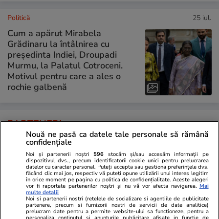
Politică
25 iul.
Cum a apărut Mirabela
Grădinaru la întâlnirea cu
președinta Indiei, Droupadi
Murmu, la Palatul Cotroceni.
Motivul pentru care a ales o
rochie galbenă
PARTENERI
Nouă ne pasă ca datele tale personale să rămână
confidențiale
Noi și partenerii noștri
596
stocăm și/sau accesăm informații pe
dispozitivul dvs., precum identificatorii cookie unici pentru prelucrarea
datelor cu caracter personal. Puteți accepta sau gestiona preferințele dvs.
făcând clic mai jos, respectiv vă puteți opune utilizării unui interes legitim
în orice moment pe pagina cu politica de confidențialitate. Aceste alegeri
vor fi raportate partenerilor noștri și nu vă vor afecta navigarea.
Mai
multe detalii
Noi si partenerii nostri (retelele de socializare si agentiile de publicitate
partenere, precum si furnizorii nostri de servicii de date analitice)
prelucram date pentru a permite website-ului sa functioneze, pentru a
personaliza continutul si anunturile publicitare afisate in functie de