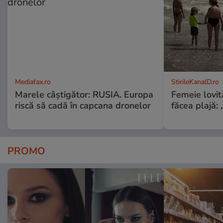
Mediafax.ro
StirileKanalD.ro
Marele câștigător: RUSIA. Europa
Femeie lovit
riscă să cadă în capcana dronelor
făcea plajă: „
PROMO