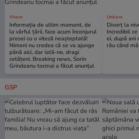
Viva.ro
Unica.ro
Informația de ultim moment, de
Divorț la nive
la vârful țării, face acum înconjurul
Incredibil ce
presei cu o viteză neașteptată!
ei, după ani 
Nimeni nu credea că se va ajunge
rău când mă
până aici, dar iată-ne, dragi
cetățeni. Breaking news, Sorin
Grindeanu tocmai a făcut anunțul
GSP