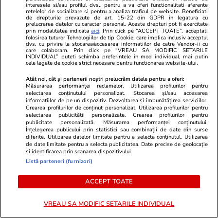
interesele si/sau profilul dvs., pentru a va oferi functionalitati aferente
retelelor de socializare si pentru a analiza traficul pe website. Beneficiati
de drepturile prevazute de art. 15-22 din GDPR in legatura cu
prelucrarea datelor cu caracter personal. Aceste drepturi pot fi exercitate
prin modalitatea indicata
aici
. Prin click pe “ACCEPT TOATE”, acceptati
ZiaruldeIasi.ro
Fanatik.ro
folosirea tuturor Tehnologiilor de tip Cookie, care implica inclusiv acceptul
dvs. cu privire la stocarea/accesarea informatiilor de catre Vendor-ii cu
IAȘUL VERDE | Capcana „febrei”
Bomba juridi
care colaboram. Prin click pe “VREAU SA MODIFIC SETARILE
fotovoltaicelor – greșeala majoră
statului, ce
INDIVIDUAL” puteti schimba preferintele in mod individual, mai putin
cele legate de cookie strict necesare pentru functionarea website-ului.
din care firmele pierd bani înainte
mall uriaș di
de a vedea primele economii
ajung la Spo
Atât noi, cât și partenerii noștri prelucrăm datele pentru a oferi:
Măsurarea performanței reclamelor. Utilizarea profilurilor pentru
selectarea conținutului personalizat. Stocarea și/sau accesarea
informațiilor de pe un dispozitiv. Dezvoltarea și îmbunătățirea serviciilor.
Crearea profilurilor de conținut personalizat. Utilizarea profilurilor pentru
selectarea publicității personalizate. Crearea profilurilor pentru
ULTIMELE ȘTIRI
publicitate personalizată. Măsurarea performanței conținutului.
Înțelegerea publicului prin statistici sau combinații de date din surse
diferite. Utilizarea datelor limitate pentru a selecta conținutul. Utilizarea
Auto
08:30
de date limitate pentru a selecta publicitatea. Date precise de geolocație
și identificarea prin scanarea dispozitivului.
Cum o factură ajunsă târziu poate bloca bani
Listă parteneri (furnizori)
serioși într-o firmă. De ce contează pentru
ACCEPT TOATE
flotele auto și cum poți preveni problema
VREAU SA MODIFIC SETARILE INDIVIDUAL
Știri România
08:22