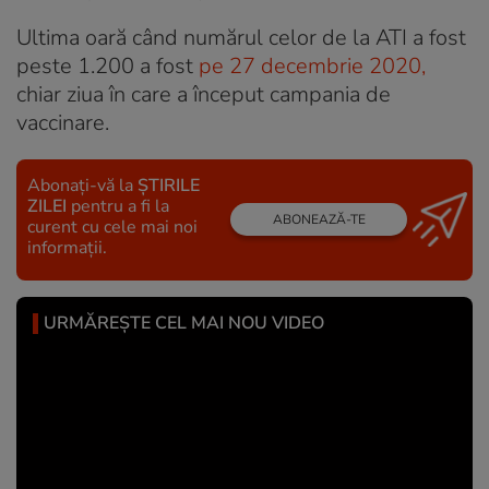
Ultima oară când numărul celor de la ATI a fost
peste 1.200 a fost
pe 27 decembrie 2020,
chiar ziua în care a început campania de
vaccinare.
Abonați-vă la
ȘTIRILE
ZILEI
pentru a fi la
ABONEAZĂ-TE
curent cu cele mai noi
informații.
URMĂREȘTE CEL MAI NOU VIDEO