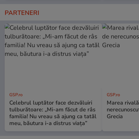
PARTENERI
GSP.ro
GSP.ro
Celebrul luptător face dezvăluiri
Marea rivală
tulburătoare: „Mi-am făcut de râs
nerecunoscut
familia! Nu vreau să ajung ca tatăl
Grecia
meu, băutura i-a distrus viața”