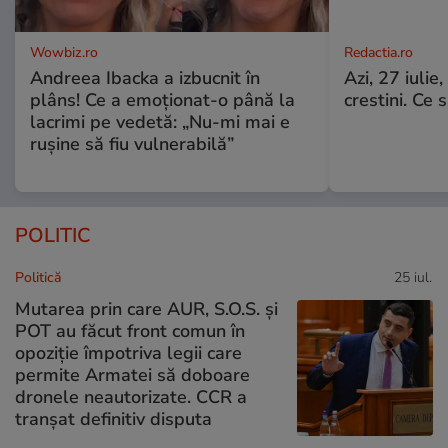
Wowbiz.ro
Redactia.ro
Andreea Ibacka a izbucnit în
Azi, 27 iuli
plâns! Ce a emoționat-o până la
crestini. Ce s
lacrimi pe vedetă: „Nu-mi mai e
rușine să fiu vulnerabilă”
POLITIC
Politică
25 iul.
Mutarea prin care AUR, S.O.S. și
POT au făcut front comun în
opoziție împotriva legii care
permite Armatei să doboare
dronele neautorizate. CCR a
tranșat definitiv disputa