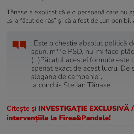
Tănase a explicat că e o persoană care nu ag
„s-a făcut de râs” și că a fost de „un penibil 
„Este o chestie absolut politică 
spun, m**e PSD, nu-mi face plăce
(…)Păcatul acestei formule este 
speriat exact de acest lucru. De 
slogane de campanie”,
a conchis Stelian Tănase.
Citește și
INVESTIGAȚIE EXCLUSIVĂ / I
intervențiile la Firea&Pandele!