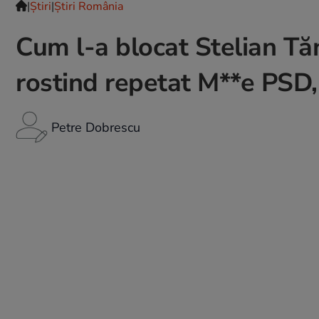
|
Ştiri
|
Știri România
Cum l-a blocat Stelian Tă
rostind repetat M**e PSD, 
Petre Dobrescu