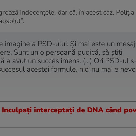
rează indecențele, dar că, în acest caz, Poliț
absolut”.
de imagine a PSD-ului. Și mai este un mesaj,
re. Sunt un o persoană pudică, să știți
că a avut un succes imens. (…) Ori PSD-ul s
succesul acestei formule, nici nu mai e nevo
nculpați interceptați de DNA când pov