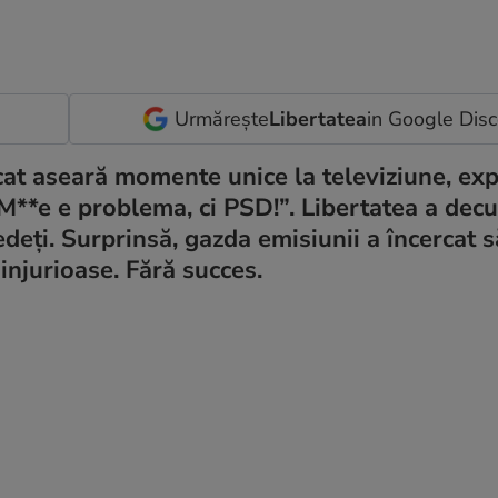
Urmărește
Libertatea
in Google Dis
at aseară momente unice la televiziune, exp
M**e e problema, ci PSD!”. Libertatea a dec
deți. Surprinsă, gazda emisiunii a încercat s
 injurioase. Fără succes.