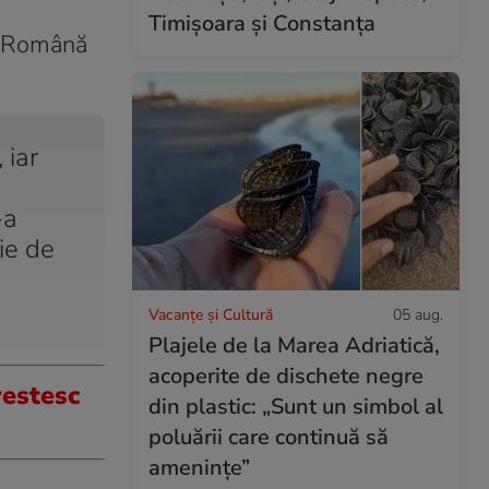
Timișoara și Constanța
ia Română
 iar
-a
ie de
Vacanțe și Cultură
05 aug.
Plajele de la Marea Adriatică,
acoperite de dischete negre
estesc
din plastic: „Sunt un simbol al
poluării care continuă să
amenințe”