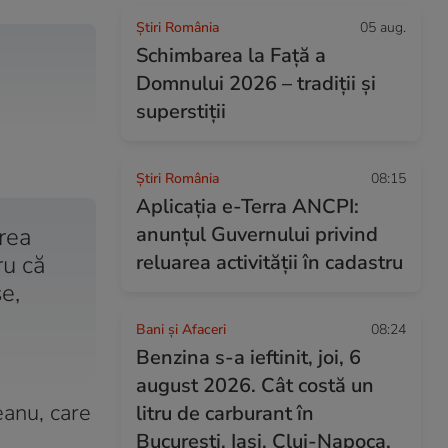
Știri România
05 aug.
Schimbarea la Față a
Domnului 2026 – tradiții și
superstiții
Știri România
08:15
Aplicația e-Terra ANCPI:
rea
anunțul Guvernului privind
ru că
reluarea activității în cadastru
se,
Bani și Afaceri
08:24
Benzina s-a ieftinit, joi, 6
august 2026. Cât costă un
eanu, care
litru de carburant în
București, Iași, Cluj-Napoca,