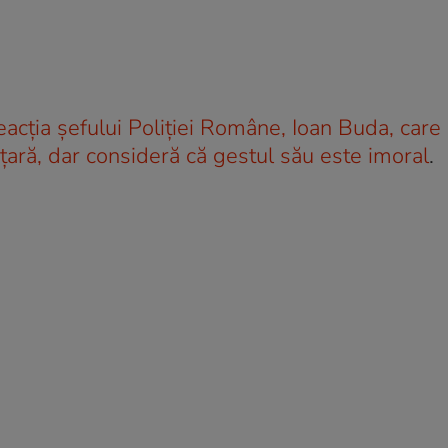
eacția șefului Poliției Române, Ioan Buda, care
 ţară, dar consideră că gestul său este imoral
.