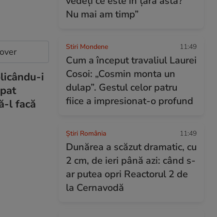
vedeți ce este în țara asta?
Nu mai am timp”
Stiri Mondene
11:49
cover
Cum a început travaliul Laurei
Cosoi: „Cosmin monta un
licându-i
dulap”. Gestul celor patru
upat
fiice a impresionat-o profund
ă-l facă
Știri România
11:49
Dunărea a scăzut dramatic, cu
2 cm, de ieri până azi: când s-
ar putea opri Reactorul 2 de
la Cernavodă