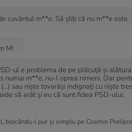
de cuvântul m**e. Să știți că nu m**e este
m M!
PSD-ul e problema de pe plăcuță și alătura
ris numai m**e, nu-l oprea nimeni. Dar pent
(…) sau niște tovarăși indignați cu niște tre
haide să arăt și eu că sunt fidea PSD-ului,
ul, blocându-l pur și simplu pe Cosmin Prelipc