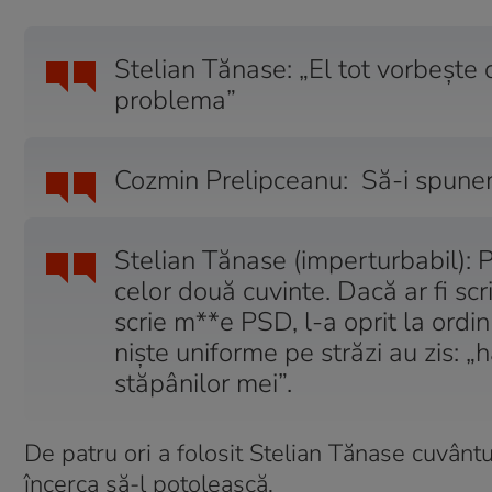
Stelian Tănase: „El tot vorbește 
problema”
Cozmin Prelipceanu:
Să-i spune
Stelian Tănase (imperturbabil): 
celor două cuvinte. Dacă ar fi sc
scrie m**e PSD, l-a oprit la ordin 
niște uniforme pe străzi au zis: „
stăpânilor mei”.
De patru ori a folosit Stelian Tănase cuvânt
încerca să-l potolească.